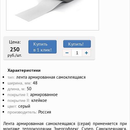
Цена:
Купить
Купить!
250
в 1 клик!
−
+
руб./шт.
Характеристики
лента армированная самоклеящаяся
тип:
48
ширина, мм:
50
длина, м:
армированное
покрытие I:
клейкое
покрытие II:
серый
цвет:
Россия
производитель:
Лента армированная самоклеящаяся (серая) применяется при
монтаже теплоизоляции Энергофлекс Супер. Самоклеящаяся,