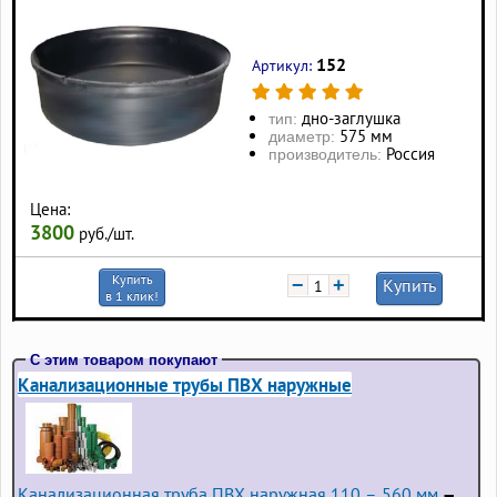
152
Артикул:
дно-заглушка
тип:
575 мм
диаметр:
Россия
производитель:
Цена:
3800
руб./шт.
Купить
−
+
Купить
в 1 клик!
С этим товаром покупают
Канализационные трубы ПВХ наружные
Канализационная труба ПВХ наружная 110 – 560 мм
—