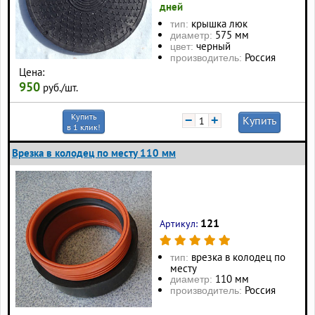
дней
крышка люк
тип:
575 мм
диаметр:
черный
цвет:
Россия
производитель:
Цена:
950
руб./шт.
Купить
−
+
Купить
в 1 клик!
Врезка в колодец по месту 110 мм
121
Артикул:
врезка в колодец по
тип:
месту
110 мм
диаметр:
Россия
производитель: