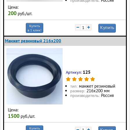
Россия
производитель:
Цена:
200
руб./шт.
Купить
−
+
Купить
в 1 клик!
Манжет резиновый 216х200
125
Артикул:
манжет резиновый
тип:
216х200 мм
размер:
Россия
производитель:
Цена:
1500
руб./шт.
Купить
−
+
Купить