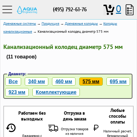
0
(495) 792-61-76
Дренажные системы
→
Продукция
→
Дренажные колодцы
→
Колодцы
канализационные
→ Канализационный колодец диаметр 575 мм
Канализационный колодец диаметр 575 мм
(11 товаров)
Диаметр:
Все
340 мм
460 мм
575 мм
695 мм
923 мм
Комплектующие
Любые
Работаем без
Отгрузка в
способы
выходных
день заказа
оплаты
Отгрузка товаров
Наличный расчет,
из наличия
Ежедневно с
безналичный