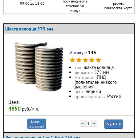
производится в
09:00 до 18:00
расчет,
течение 30
банковская карта
минут
Шахта колодца 575 мм
145
Артикул:
шахта колодца
тип:
575 мм
диаметр:
ПНД
материал:
(полиэтилен низкого
давления)
чёрный
цвет:
Россия
производитель:
Цена:
4850
руб./м.п.
Купить
−
+
Купить
в 1 клик!
Люк пластиковый (до 1,5тн) 775 мм