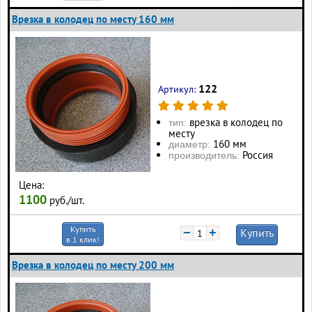
Врезка в колодец по месту 160 мм
122
Артикул:
врезка в колодец по
тип:
месту
160 мм
диаметр:
Россия
производитель:
Цена:
1100
руб./шт.
Купить
−
+
Купить
в 1 клик!
Врезка в колодец по месту 200 мм