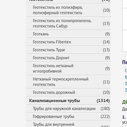
Геотекстиль из полиэфира,
(10)
полиэфирный геотекстиль
Геотекстиль из полипропилена,
(13)
геотекстиль Сибур
Геоткань
(9)
Геотекстиль Fibertex
(14)
Геотекстиль Typar
(13)
Геотекстиль Дорнит
(9)
П
Геотекстиль нетканый
(9)
иглопробивной
Нетканый термоскрепленный
(11)
геотекстиль
Геотекстиль дорожный
(10)
Канализационные трубы
(1314)
Д
Трубы для наружной канализации
(180)
До
Гофрированные трубы
(222)
1
ус
Трубы для внутренней