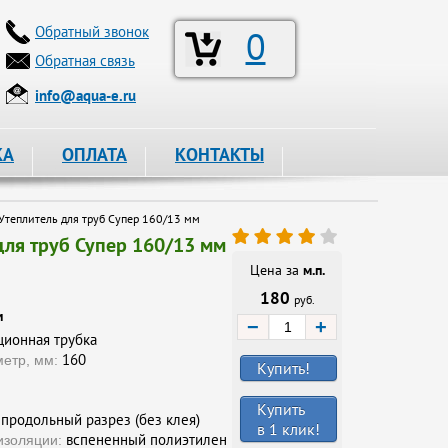
Обратный звонок
0
Обратная связь
info@aqua-e.ru
КА
ОПЛАТА
КОНТАКТЫ
теплитель для труб Супер 160/13 мм
для труб Супер 160/13 мм
Цена за
м.п.
180
руб.
и
−
+
ионная трубка
160
етр, мм:
Купить!
Купить
продольный разрез (без клея)
в 1 клик!
вспененный полиэтилен
изоляции: