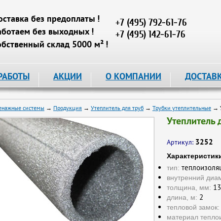
оставка без предоплаты !
+7 (495) 792-61-76
аботаем без выходных !
+7 (495) 142-61-76
обственный склад 5000 м² !
РАБОТЫ
АКЦИИ
О КОМПАНИИ
ДОСТАВ
енажные системы
→
Продукция
→
Утеплитель для труб
→
Трубки утеплительные
→ У
Утеплитель 
3252
Артикул:
Характеристик
теплоизоляц
тип:
внутренний диам
13
толщина, мм:
2
длина, м:
тепловой замок:
материал тепло