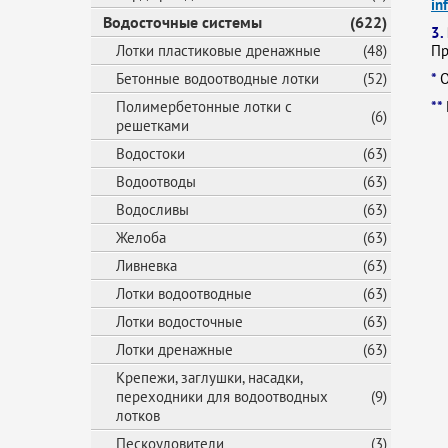
in
Водосточные системы
(622)
3.
Лотки пластиковые дренажные
(48)
Пр
Бетонные водоотводные лотки
(52)
*
О
Полимербетонные лотки с
**
(6)
решетками
Водостоки
(63)
Водоотводы
(63)
Водосливы
(63)
Желоба
(63)
Ливневка
(63)
Лотки водоотводные
(63)
Лотки водосточные
(63)
Лотки дренажные
(63)
Крепежи, заглушки, насадки,
переходники для водоотводных
(9)
лотков
Пескоуловители
(3)