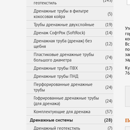
(143)
геотекстиль
Дренажные трубы в фильтре
(5)
кокосовая койра
Трубы дренажные двухслойные
(19)
Ут
Дренаж СофтРок (SoftRock)
(14)
го
ко
Дренажная труба (дренаж) без
(12)
Вс
щебня
по
Пластиковые дренажные трубы
за
(74)
за
большого диаметра
Ку
Дренажные трубы ПВХ
(17)
76
Дренажные трубы ПНД
(24)
Перфорированные дренажные
(24)
трубы
Гофрированные дренажные трубы
(24)
(для дренажа)
Комплектующие для дренажа
(37)
Дренажные системы
(28)
П
Дренажный геотекстиль
(7)