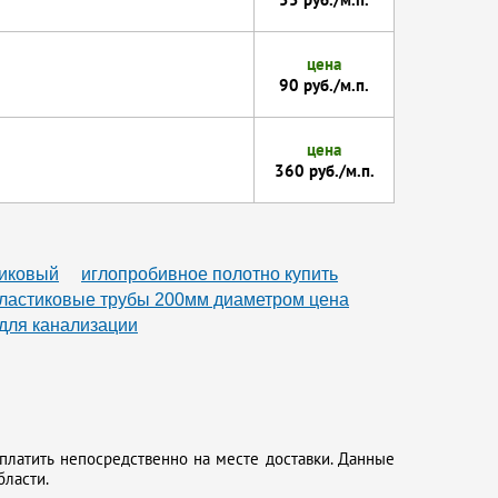
цена
90 руб./м.п.
цена
360 руб./м.п.
тиковый
иглопробивное полотно купить
ластиковые трубы 200мм диаметром цена
для канализации
платить непосредственно на месте доставки. Данные
бласти.