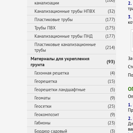
(106)
канализации
2
тр
Канализационные трубы НПВХ
(32)
3.
Пластиковые трубы
(177)
ко
Трубы ПВХ
(175)
Канализационные трубы ПНД
(177)
Пластиковые канализационные
(214)
трубы
Материалы для укрепления
За
(93)
грунта
Ст
Газонная решетка
(4)
По
Георешетка
(15)
О
Георешетки ландшафтные
(5)
Оп
Геоматы
(9)
1.
Геосетки
(25)
Пр
Геокомпозит
(9)
2.
Габионы
(23)
Дл
ва
Бордюр садовый
(3)