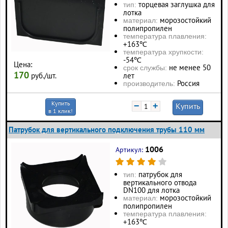
торцевая заглушка для
тип:
лотка
морозостойкий
материал:
полипропилен
температура плавления:
+163℃
температура хрупкости:
-54℃
Цена:
не менее 50
срок службы:
170
руб./шт.
лет
Россия
производитель:
Купить
−
+
Купить
в 1 клик!
Патрубок для вертикального подключения трубы 110 мм
1006
Артикул:
патрубок для
тип:
вертикального отвода
DN100 для лотка
морозостойкий
материал:
полипропилен
температура плавления:
+163℃