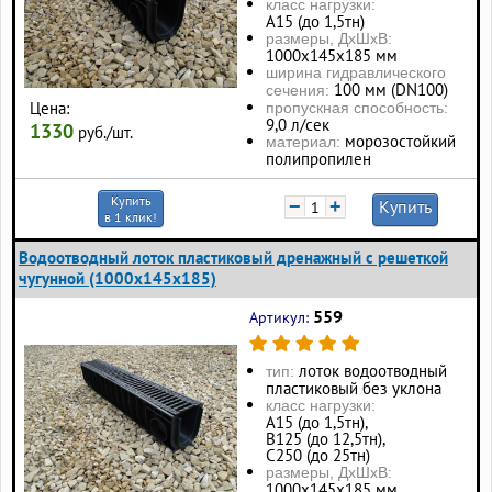
класс нагрузки:
А15 (до 1,5тн)
размеры, ДхШхВ:
1000х145х185 мм
ширина гидравлического
100 мм (DN100)
сечения:
Цена:
пропускная способность:
9,0 л/сек
1330
руб./шт.
морозостойкий
материал:
полипропилен
Купить
−
+
Купить
в 1 клик!
Водоотводный лоток пластиковый дренажный с решеткой
чугунной (1000x145x185)
559
Артикул:
лоток водоотводный
тип:
пластиковый без уклона
класс нагрузки:
А15 (до 1,5тн),
В125 (до 12,5тн),
С250 (до 25тн)
размеры, ДхШхВ:
1000х145х185 мм