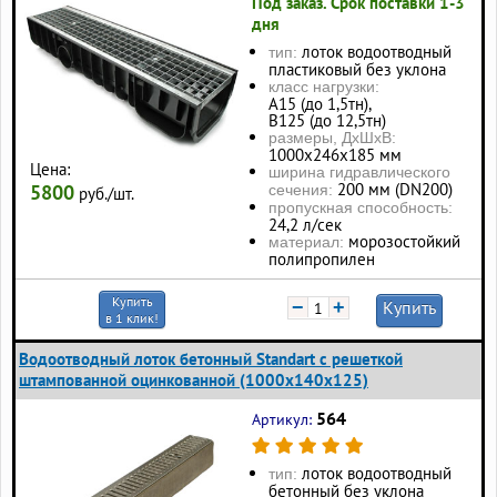
Под заказ. Срок поставки 1-3
дня
лоток водоотводный
тип:
пластиковый без уклона
класс нагрузки:
А15 (до 1,5тн),
В125 (до 12,5тн)
размеры, ДхШхВ:
1000х246х185 мм
Цена:
ширина гидравлического
200 мм (DN200)
5800
сечения:
руб./шт.
пропускная способность:
24,2 л/сек
морозостойкий
материал:
полипропилен
Купить
−
+
Купить
в 1 клик!
Водоотводный лоток бетонный Standart с решеткой
штампованной оцинкованной (1000x140x125)
564
Артикул:
лоток водоотводный
тип:
бетонный без уклона