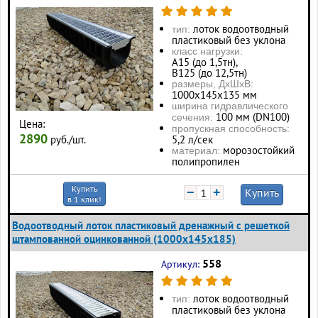
лоток водоотводный
тип:
пластиковый без уклона
класс нагрузки:
А15 (до 1,5тн),
В125 (до 12,5тн)
размеры, ДхШхВ:
1000х145х135 мм
ширина гидравлического
100 мм (DN100)
сечения:
Цена:
пропускная способность:
2890
руб./шт.
5,2 л/сек
морозостойкий
материал:
полипропилен
Купить
−
+
Купить
в 1 клик!
Водоотводный лоток пластиковый дренажный с решеткой
штампованной оцинкованной (1000x145x185)
558
Артикул:
лоток водоотводный
тип:
пластиковый без уклона