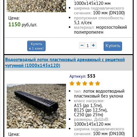
1000х145х120 мм
ширина гидравлического
100 мм (DN100)
сечения:
Цена:
пропускная способность:
5,1 л/сек
1150
руб./шт.
морозостойкий
материал:
полипропилен
Купить
−
+
Купить
в 1 клик!
Водоотводный лоток пластиковый дренажный с решеткой
чугунной (1000x145x120)
553
Артикул:
лоток водоотводный
тип:
пластиковый без уклона
класс нагрузки:
А15 (до 1,5тн),
В125 (до 12,5тн),
С250 (до 25тн)
размеры, ДхШхВ:
1000х145х120 мм
ширина гидравлического
100 мм (DN100)
Цена:
сечения: