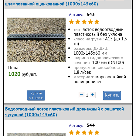
штампованной оцинкованной (1000x145x60)
543
Артикул:
лоток водоотводный
тип:
пластиковый без уклона
А15 (до 1,5
класс нагрузки:
тн)
размеры, ДхШхВ:
1000х145х60 мм
ширина гидравлического
100 мм (DN100)
сечения:
Цена:
пропускная способность:
1,8 л/сек
1020
руб./шт.
морозостойкий
материал:
полипропилен
Купить
−
+
Купить
в 1 клик!
Водоотводный лоток пластиковый дренажный с решеткой
чугунной (1000x145x60)
544
Артикул: