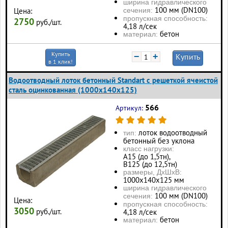
ширина гидравлического
100 мм (DN100)
сечения:
Цена:
пропускная способность:
2750
руб./шт.
4,18 л/сек
бетон
материал:
Купить
−
+
Купить
в 1 клик!
Водоотводный лоток бетонный Standart с решеткой ячеистой
сталь оцинкованная (1000x140x125)
566
Артикул:
лоток водоотводный
тип:
бетонный без уклона
класс нагрузки:
А15 (до 1,5тн),
В125 (до 12,5тн)
размеры, ДхШхВ:
1000х140х125 мм
ширина гидравлического
100 мм (DN100)
сечения:
Цена:
пропускная способность:
3050
руб./шт.
4,18 л/сек
бетон
материал: