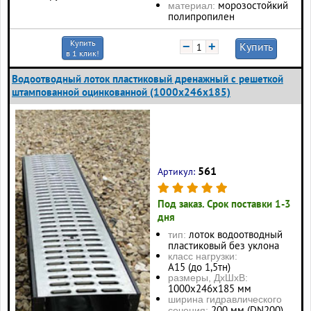
морозостойкий
материал:
полипропилен
Купить
−
+
Купить
в 1 клик!
Водоотводный лоток пластиковый дренажный с решеткой
штампованной оцинкованной (1000x246x185)
561
Артикул:
Под заказ. Срок поставки 1-3
дня
лоток водоотводный
тип:
пластиковый без уклона
класс нагрузки:
А15 (до 1,5тн)
размеры, ДхШхВ:
1000х246х185 мм
ширина гидравлического
200 мм (DN200)
сечения: