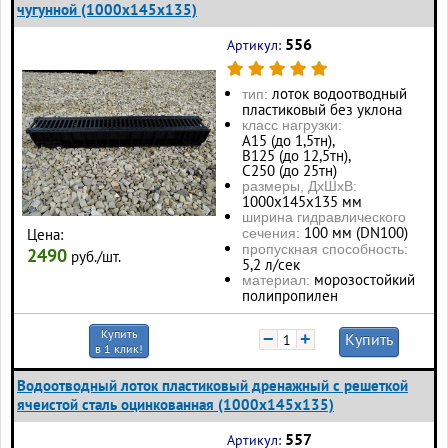
чугунной (1000x145x135)
556
Артикул:
лоток водоотводный
тип:
пластиковый без уклона
класс нагрузки:
А15 (до 1,5тн),
В125 (до 12,5тн),
С250 (до 25тн)
размеры, ДхШхВ:
1000х145х135 мм
ширина гидравлического
100 мм (DN100)
Цена:
сечения:
пропускная способность:
2490
руб./шт.
5,2 л/сек
морозостойкий
материал:
полипропилен
Купить
−
+
Купить
в 1 клик!
Водоотводный лоток пластиковый дренажный с решеткой
ячеистой сталь оцинкованная (1000x145x135)
557
Артикул: