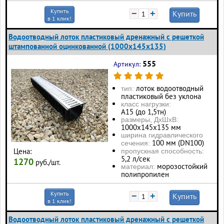
Купить
−
+
Купить
в 1 клик!
Водоотводный лоток пластиковый дренажный с решеткой
штампованной оцинкованной (1000x145x135)
555
Артикул:
лоток водоотводный
тип:
пластиковый без уклона
класс нагрузки:
А15 (до 1,5тн)
размеры, ДхШхВ:
1000х145х135 мм
ширина гидравлического
100 мм (DN100)
сечения:
Цена:
пропускная способность:
5,2 л/сек
1270
руб./шт.
морозостойкий
материал:
полипропилен
Купить
−
+
Купить
в 1 клик!
Водоотводный лоток пластиковый дренажный с решеткой