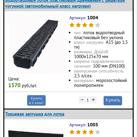
Водоотводный лоток пластиковый дренажный с решеткой
чугунной (автомобильный класс нагрузки)
1004
Артикул:
лоток водоотводный
тип:
пластиковый без уклона
А15 (до 1,5
класс нагрузки:
тн)
размеры, ДхШхВ:
1000х125х70 мм
ширина гидравлического
100 мм (DN100)
сечения:
пропускная способность:
2,5 л/сек
Цена:
морозостойкий
материал:
1570
полипропилен
руб./шт.
Купить
−
+
Купить
в 1 клик!
Торцевая заглушка для лотка
1005
Артикул: