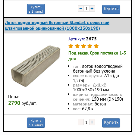
Купить
−
+
Купить
в 1 клик!
Лоток водоотводный бетонный Standart с решеткой
штампованной оцинкованной (1000x230x190)
2675
Артикул:
Под заказ. Срок поставки 1-3
дня
лоток водоотводный
тип:
бетонный без уклона
А15 (до
класс нагрузки:
1,5тн)
размеры, ДхШхВ:
1000x230x190 мм
ширина гидравлического
Цена:
150 мм (DN150)
сечения:
2790
руб./шт.
бетон
материал:
62,8 кг
вес:
Купить
−
+
Купить
в 1 клик!