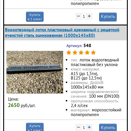
полипропилен
Купить
−
+
Купить
в 1 клик!
Водоотводный лоток пластиковый дренажный с решеткой
ячеистой сталь оцинкованная (1000x145x80)
548
Артикул:
лоток водоотводный
тип:
пластиковый без уклона
класс нагрузки:
А15 (до 1,5тн),
В125 (до 12,5тн)
размеры, ДхШхВ:
1000х145х80 мм
ширина гидравлического
100 мм (DN100)
сечения:
Цена:
пропускная способность:
2650
руб./шт.
2,4 л/сек
морозостойкий
материал:
полипропилен
Купить
−
+
Купить
в 1 клик!