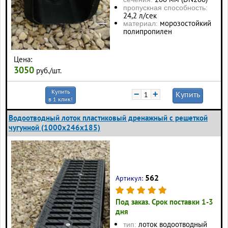
пропускная способность:
24,2 л/сек
морозостойкий
материал:
полипропилен
Цена:
3050
руб./шт.
Купить
−
+
Купить
в 1 клик!
Водоотводный лоток пластиковый дренажный с решеткой
чугунной (1000x246x185)
562
Артикул:
Под заказ. Срок поставки 1-3
дня
лоток водоотводный
тип: