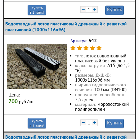
Купить
−
+
Купить
в 1 клик!
Водоотводный лоток пластиковый дренажный с решеткой
пластиковой (1000x116x96)
542
Артикул:
лоток водоотводный
тип:
пластиковый без уклона
А15 (до 1,5
класс нагрузки:
тн)
размеры, ДхШхВ:
1000х116х96 мм
ширина гидравлического
100 мм (DN100)
сечения:
Цена:
пропускная способность:
2,5 л/сек
700
руб./шт.
морозостойкий
материал:
полипропилен
Купить
−
+
Купить
в 1 клик!
Водоотводный лоток пластиковый дренажный с решеткой