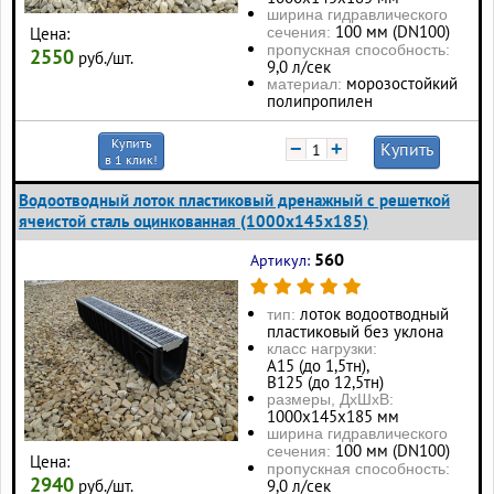
ширина гидравлического
100 мм (DN100)
Цена:
сечения:
пропускная способность:
2550
руб./шт.
9,0 л/сек
морозостойкий
материал:
полипропилен
Купить
−
+
Купить
в 1 клик!
Водоотводный лоток пластиковый дренажный с решеткой
ячеистой сталь оцинкованная (1000x145x185)
560
Артикул:
лоток водоотводный
тип:
пластиковый без уклона
класс нагрузки:
А15 (до 1,5тн),
В125 (до 12,5тн)
размеры, ДхШхВ:
1000х145х185 мм
ширина гидравлического
100 мм (DN100)
сечения:
Цена:
пропускная способность:
2940
руб./шт.
9,0 л/сек