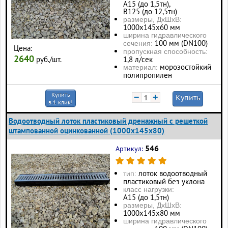
А15 (до 1,5тн),
В125 (до 12,5тн)
размеры, ДхШхВ:
1000х145х60 мм
ширина гидравлического
100 мм (DN100)
сечения:
Цена:
пропускная способность:
2640
руб./шт.
1,8 л/сек
морозостойкий
материал:
полипропилен
Купить
−
+
Купить
в 1 клик!
Водоотводный лоток пластиковый дренажный с решеткой
штампованной оцинкованной (1000x145x80)
546
Артикул:
лоток водоотводный
тип:
пластиковый без уклона
класс нагрузки:
А15 (до 1,5тн)
размеры, ДхШхВ:
1000х145х80 мм
ширина гидравлического