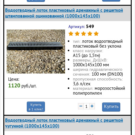
Водоотводный лоток пластиковый дренажный с решеткой
штампованной оцинкованной (1000x145x100)
549
Артикул:
лоток водоотводный
тип:
пластиковый без уклона
класс нагрузки:
А15 (до 1,5тн)
размеры, ДхШхВ:
1000х145х100 мм
ширина гидравлического
100 мм (DN100)
сечения:
Цена:
пропускная способность:
3,6 л/сек
1120
руб./шт.
морозостойкий
материал:
полипропилен
Купить
−
+
Купить
в 1 клик!
Водоотводный лоток пластиковый дренажный с решеткой
чугунной (1000x145x100)