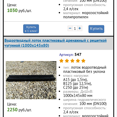
100 мм (DN100)
сечения:
Цена:
пропускная способность:
2,4 л/сек
1030
руб./шт.
морозостойкий
материал:
полипропилен
Купить
−
+
Купить
в 1 клик!
Водоотводный лоток пластиковый дренажный с решеткой
чугунной (1000x145x80)
547
Артикул:
лоток водоотводный
тип:
пластиковый без уклона
класс нагрузки:
А15 (до 1,5тн),
В125 (до 12,5тн),
С250 (до 25тн)
размеры, ДхШхВ:
1000х145х80 мм
ширина гидравлического
100 мм (DN100)
Цена:
сечения:
пропускная способность:
2250
руб./шт.
2,4 л/сек
морозостойкий
материал: