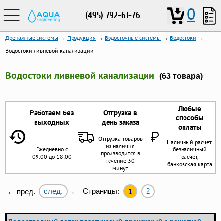
0
(495) 792-61-76
Дренажные системы
→
Продукция
→
Водосточные системы
→
Водостоки
→
Водостоки ливневой канализации
Водостоки ливневой канализации
(63 товара)
Любые
Работаем без
Отгрузка в
способы
выходных
день заказа
оплаты
Отгрузка товаров
Наличный расчет,
из наличия
Ежедневно с
безналичный
производится в
09:00 до 18:00
расчет,
течение 30
банковская карта
минут
след.
Страницы:
2
← пред.
→
1