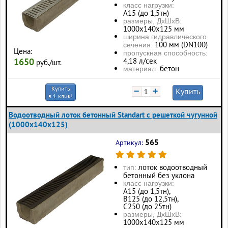
класс нагрузки:
А15 (до 1,5тн)
размеры, ДхШхВ:
1000х140х125 мм
ширина гидравлического
100 мм (DN100)
сечения:
Цена:
пропускная способность:
4,18 л/сек
1650
руб./шт.
бетон
материал:
Купить
−
+
Купить
в 1 клик!
Водоотводный лоток бетонный Standart с решеткой чугунной
(1000x140x125)
565
Артикул:
лоток водоотводный
тип:
бетонный без уклона
класс нагрузки:
А15 (до 1,5тн),
В125 (до 12,5тн),
С250 (до 25тн)
размеры, ДхШхВ:
1000х140х125 мм