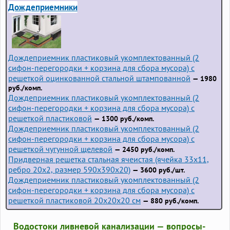
Дождеприемники
Дождеприемник пластиковый укомплектованный (2
сифон-перегородки + корзина для сбора мусора) с
решеткой оцинкованной стальной штампованной
— 1980
руб./комп.
Дождеприемник пластиковый укомплектованный (2
сифон-перегородки + корзина для сбора мусора) с
решеткой пластиковой
— 1300 руб./комп.
Дождеприемник пластиковый укомплектованный (2
сифон-перегородки + корзина для сбора мусора) с
решеткой чугунной щелевой
— 2450 руб./комп.
Придверная решетка стальная ячеистая (ячейка 33x11,
ребро 20x2, размер 590x390x20)
— 3600 руб./шт.
Дождеприемник пластиковый укомплектованный (2
сифон-перегородки + корзина для сбора мусора) с
решеткой пластиковой 20х20х20 см
— 880 руб./комп.
Водостоки ливневой канализации — вопросы-