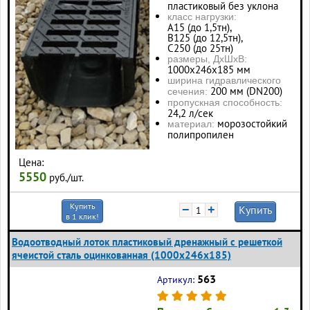
пластиковый без уклона
класс нагрузки:
А15 (до 1,5тн),
В125 (до 12,5тн),
С250 (до 25тн)
размеры, ДхШхВ:
1000х246х185 мм
ширина гидравлического
200 мм (DN200)
сечения:
пропускная способность:
24,2 л/сек
морозостойкий
материал:
полипропилен
Цена:
5550
руб./шт.
Купить
−
+
Купить
в 1 клик!
Водоотводный лоток пластиковый дренажный с решеткой
ячеистой сталь оцинкованная (1000x246x185)
563
Артикул: