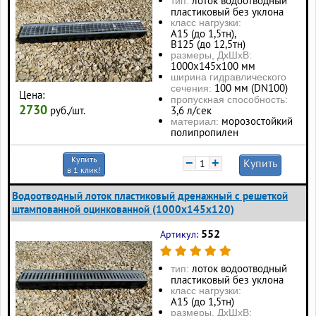
лоток водоотводный
тип:
пластиковый без уклона
класс нагрузки:
А15 (до 1,5тн),
В125 (до 12,5тн)
размеры, ДхШхВ:
1000х145х100 мм
ширина гидравлического
100 мм (DN100)
сечения:
Цена:
пропускная способность:
2730
руб./шт.
3,6 л/сек
морозостойкий
материал:
полипропилен
Купить
−
+
Купить
в 1 клик!
Водоотводный лоток пластиковый дренажный с решеткой
штампованной оцинкованной (1000x145x120)
552
Артикул:
лоток водоотводный
тип:
пластиковый без уклона
класс нагрузки:
А15 (до 1,5тн)
размеры, ДхШхВ: