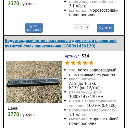
пропускная способность:
2370
руб./шт.
5,1 л/сек
морозостойкий
материал:
полипропилен
Купить
−
+
Купить
в 1 клик!
Водоотводный лоток пластиковый дренажный с решеткой
ячеистой сталь оцинкованная (1000x145x120)
554
Артикул:
лоток водоотводный
тип:
пластиковый без уклона
класс нагрузки:
А15 (до 1,5тн),
В125 (до 12,5тн)
размеры, ДхШхВ:
1000х145х120 мм
ширина гидравлического
100 мм (DN100)
сечения:
Цена:
пропускная способность:
2770
руб./шт.
5,1 л/сек
морозостойкий
материал:
полипропилен