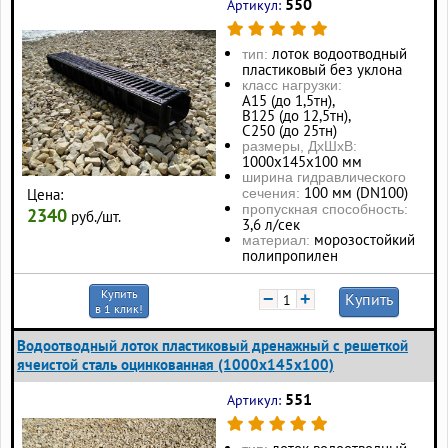
550
Артикул:
лоток водоотводный
тип:
пластиковый без уклона
класс нагрузки:
А15 (до 1,5тн),
В125 (до 12,5тн),
С250 (до 25тн)
размеры, ДхШхВ:
1000х145х100 мм
ширина гидравлического
100 мм (DN100)
Цена:
сечения:
пропускная способность:
2340
руб./шт.
3,6 л/сек
морозостойкий
материал:
полипропилен
Купить
−
+
Купить
в 1 клик!
Водоотводный лоток пластиковый дренажный с решеткой
ячеистой сталь оцинкованная (1000x145x100)
551
Артикул: