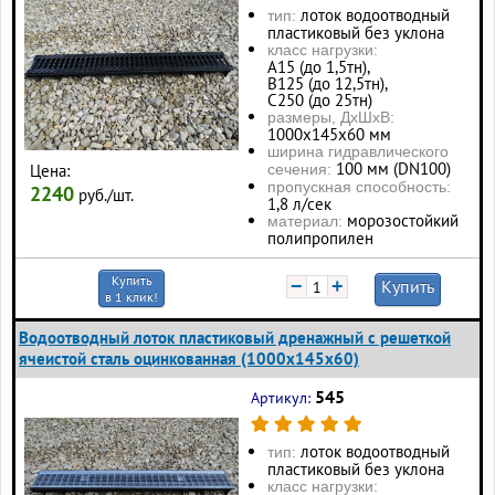
лоток водоотводный
тип:
пластиковый без уклона
класс нагрузки:
А15 (до 1,5тн),
В125 (до 12,5тн),
С250 (до 25тн)
размеры, ДхШхВ:
1000х145х60 мм
ширина гидравлического
100 мм (DN100)
Цена:
сечения:
пропускная способность:
2240
руб./шт.
1,8 л/сек
морозостойкий
материал:
полипропилен
Купить
−
+
Купить
в 1 клик!
Водоотводный лоток пластиковый дренажный с решеткой
ячеистой сталь оцинкованная (1000x145x60)
545
Артикул:
лоток водоотводный
тип:
пластиковый без уклона
класс нагрузки: