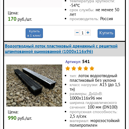
температура хрупкости:
-54℃
не менее 50
срок службы:
Цена:
лет
170
Россия
производитель:
руб./шт.
Купить
−
+
Купить
в 1 клик!
Водоотводный лоток пластиковый дренажный с решеткой
штампованной оцинкованной (1000x116x96)
541
Артикул:
лоток водоотводный
тип:
пластиковый без уклона
А15 (до 1,5
класс нагрузки:
тн)
размеры, ДхШхВ:
1000х116х96 мм
ширина гидравлического
100 мм (DN100)
сечения:
Цена:
пропускная способность:
2,5 л/сек
990
руб./шт.
морозостойкий
материал:
полипропилен