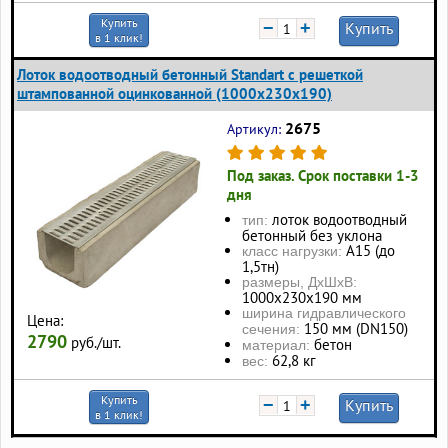
Купить
−
+
Купить
в 1 клик!
Лоток водоотводный бетонный Standart с решеткой
штампованной оцинкованной (1000x230x190)
2675
Артикул:
Под заказ. Срок поставки 1-3
дня
лоток водоотводный
тип:
бетонный без уклона
А15 (до
класс нагрузки:
1,5тн)
размеры, ДхШхВ:
1000x230x190 мм
ширина гидравлического
Цена:
150 мм (DN150)
сечения:
2790
руб./шт.
бетон
материал:
62,8 кг
вес:
Купить
−
+
Купить
в 1 клик!