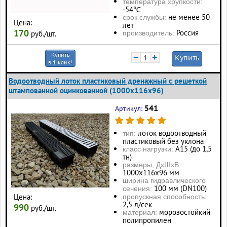
температура хрупкости:
-54℃
не менее 50
срок службы:
Цена:
лет
170
Россия
производитель:
руб./шт.
Купить
−
+
Купить
в 1 клик!
Водоотводный лоток пластиковый дренажный с решеткой
штампованной оцинкованной (1000x116x96)
541
Артикул:
лоток водоотводный
тип:
пластиковый без уклона
А15 (до 1,5
класс нагрузки:
тн)
размеры, ДхШхВ:
1000х116х96 мм
ширина гидравлического
100 мм (DN100)
сечения:
Цена:
пропускная способность:
2,5 л/сек
990
руб./шт.
морозостойкий
материал:
полипропилен