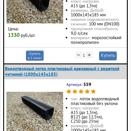
класс нагрузки:
А15 (до 1,5тн)
размеры, ДхШхВ:
1000х145х185 мм
ширина гидравлического
100 мм (DN100)
сечения:
Цена:
пропускная способность:
9,0 л/сек
1330
руб./шт.
морозостойкий
материал:
полипропилен
Купить
−
+
Купить
в 1 клик!
Водоотводный лоток пластиковый дренажный с решеткой
чугунной (1000x145x185)
559
Артикул:
лоток водоотводный
тип:
пластиковый без уклона
класс нагрузки:
А15 (до 1,5тн),
В125 (до 12,5тн),
С250 (до 25тн)
размеры, ДхШхВ:
1000х145х185 мм