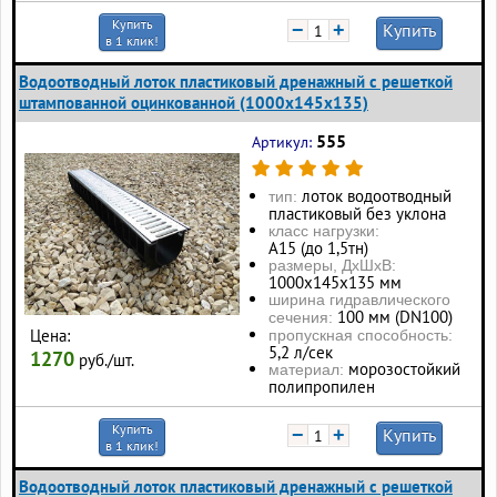
Купить
−
+
Купить
в 1 клик!
Водоотводный лоток пластиковый дренажный с решеткой
штампованной оцинкованной (1000x145x135)
555
Артикул:
лоток водоотводный
тип:
пластиковый без уклона
класс нагрузки:
А15 (до 1,5тн)
размеры, ДхШхВ:
1000х145х135 мм
ширина гидравлического
100 мм (DN100)
сечения:
Цена:
пропускная способность:
5,2 л/сек
1270
руб./шт.
морозостойкий
материал:
полипропилен
Купить
−
+
Купить
в 1 клик!
Водоотводный лоток пластиковый дренажный с решеткой