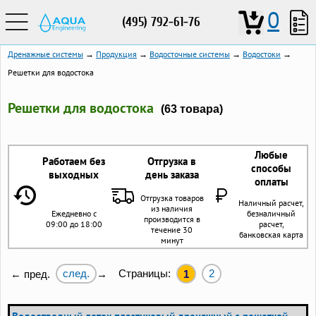
0
(495) 792-61-76
Дренажные системы
→
Продукция
→
Водосточные системы
→
Водостоки
→
Решетки для водостока
Решетки для водостока
(63 товара)
Любые
Работаем без
Отгрузка в
способы
выходных
день заказа
оплаты
Отгрузка товаров
Наличный расчет,
из наличия
Ежедневно с
безналичный
производится в
09:00 до 18:00
расчет,
течение 30
банковская карта
минут
след.
Страницы:
2
← пред.
→
1