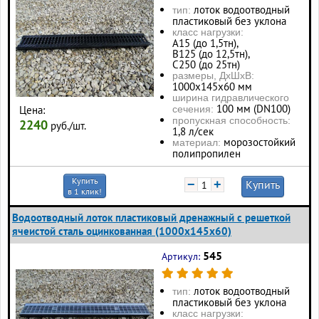
лоток водоотводный
тип:
пластиковый без уклона
класс нагрузки:
А15 (до 1,5тн),
В125 (до 12,5тн),
С250 (до 25тн)
размеры, ДхШхВ:
1000х145х60 мм
ширина гидравлического
100 мм (DN100)
Цена:
сечения:
пропускная способность:
2240
руб./шт.
1,8 л/сек
морозостойкий
материал:
полипропилен
Купить
−
+
Купить
в 1 клик!
Водоотводный лоток пластиковый дренажный с решеткой
ячеистой сталь оцинкованная (1000x145x60)
545
Артикул:
лоток водоотводный
тип:
пластиковый без уклона
класс нагрузки: