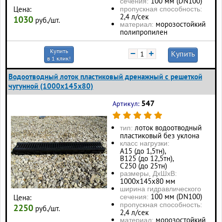
100 мм (DN100)
сечения:
Цена:
пропускная способность:
2,4 л/сек
1030
руб./шт.
морозостойкий
материал:
полипропилен
Купить
−
+
Купить
в 1 клик!
Водоотводный лоток пластиковый дренажный с решеткой
чугунной (1000x145x80)
547
Артикул:
лоток водоотводный
тип:
пластиковый без уклона
класс нагрузки:
А15 (до 1,5тн),
В125 (до 12,5тн),
С250 (до 25тн)
размеры, ДхШхВ:
1000х145х80 мм
ширина гидравлического
100 мм (DN100)
Цена:
сечения:
пропускная способность:
2250
руб./шт.
2,4 л/сек
морозостойкий
материал: