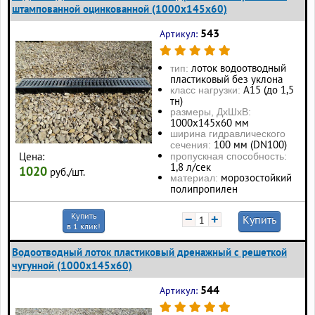
штампованной оцинкованной (1000x145x60)
543
Артикул:
лоток водоотводный
тип:
пластиковый без уклона
А15 (до 1,5
класс нагрузки:
тн)
размеры, ДхШхВ:
1000х145х60 мм
ширина гидравлического
100 мм (DN100)
сечения:
Цена:
пропускная способность:
1,8 л/сек
1020
руб./шт.
морозостойкий
материал:
полипропилен
Купить
−
+
Купить
в 1 клик!
Водоотводный лоток пластиковый дренажный с решеткой
чугунной (1000x145x60)
544
Артикул: