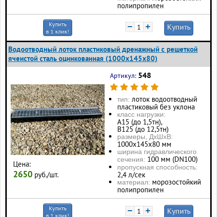
полипропилен
Купить
−
+
Купить
в 1 клик!
Водоотводный лоток пластиковый дренажный с решеткой
ячеистой сталь оцинкованная (1000x145x80)
548
Артикул:
лоток водоотводный
тип:
пластиковый без уклона
класс нагрузки:
А15 (до 1,5тн),
В125 (до 12,5тн)
размеры, ДхШхВ:
1000х145х80 мм
ширина гидравлического
100 мм (DN100)
сечения:
Цена:
пропускная способность:
2650
руб./шт.
2,4 л/сек
морозостойкий
материал:
полипропилен
Купить
−
+
Купить
в 1 клик!