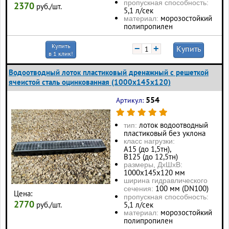
пропускная способность:
2370
руб./шт.
5,1 л/сек
морозостойкий
материал:
полипропилен
Купить
−
+
Купить
в 1 клик!
Водоотводный лоток пластиковый дренажный с решеткой
ячеистой сталь оцинкованная (1000x145x120)
554
Артикул:
лоток водоотводный
тип:
пластиковый без уклона
класс нагрузки:
А15 (до 1,5тн),
В125 (до 12,5тн)
размеры, ДхШхВ:
1000х145х120 мм
ширина гидравлического
100 мм (DN100)
сечения:
Цена:
пропускная способность:
2770
руб./шт.
5,1 л/сек
морозостойкий
материал:
полипропилен