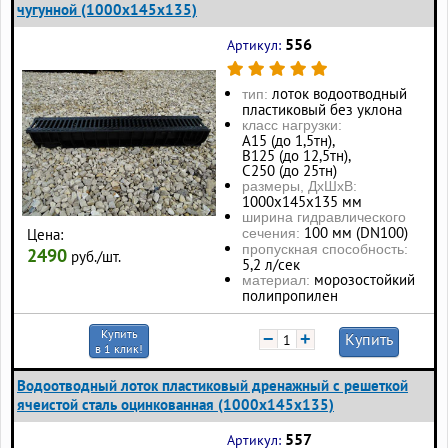
чугунной (1000x145x135)
556
Артикул:
лоток водоотводный
тип:
пластиковый без уклона
класс нагрузки:
А15 (до 1,5тн),
В125 (до 12,5тн),
С250 (до 25тн)
размеры, ДхШхВ:
1000х145х135 мм
ширина гидравлического
100 мм (DN100)
Цена:
сечения:
пропускная способность:
2490
руб./шт.
5,2 л/сек
морозостойкий
материал:
полипропилен
Купить
−
+
Купить
в 1 клик!
Водоотводный лоток пластиковый дренажный с решеткой
ячеистой сталь оцинкованная (1000x145x135)
557
Артикул: