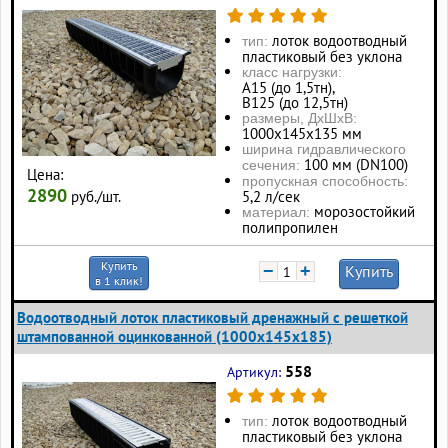
лоток водоотводный
тип:
пластиковый без уклона
класс нагрузки:
А15 (до 1,5тн),
В125 (до 12,5тн)
размеры, ДхШхВ:
1000х145х135 мм
ширина гидравлического
100 мм (DN100)
сечения:
Цена:
пропускная способность:
2890
руб./шт.
5,2 л/сек
морозостойкий
материал:
полипропилен
Купить
−
+
Купить
в 1 клик!
Водоотводный лоток пластиковый дренажный с решеткой
штампованной оцинкованной (1000x145x185)
558
Артикул:
лоток водоотводный
тип:
пластиковый без уклона