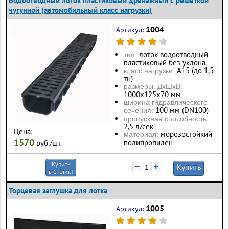
Водоотводный лоток пластиковый дренажный с решеткой
чугунной (автомобильный класс нагрузки)
1004
Артикул:
лоток водоотводный
тип:
пластиковый без уклона
А15 (до 1,5
класс нагрузки:
тн)
размеры, ДхШхВ:
1000х125х70 мм
ширина гидравлического
100 мм (DN100)
сечения:
пропускная способность:
2,5 л/сек
Цена:
морозостойкий
материал:
1570
полипропилен
руб./шт.
Купить
−
+
Купить
в 1 клик!
Торцевая заглушка для лотка
1005
Артикул: