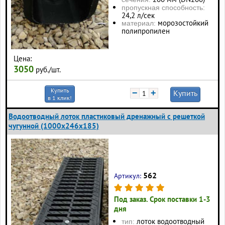
пропускная способность:
24,2 л/сек
морозостойкий
материал:
полипропилен
Цена:
3050
руб./шт.
Купить
−
+
Купить
в 1 клик!
Водоотводный лоток пластиковый дренажный с решеткой
чугунной (1000x246x185)
562
Артикул:
Под заказ. Срок поставки 1-3
дня
лоток водоотводный
тип: