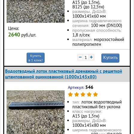
А15 (до 1,5тн),
В125 (до 12,5тн)
размеры, ДхШхВ:
1000х145х60 мм
ширина гидравлического
100 мм (DN100)
сечения:
Цена:
пропускная способность:
2640
руб./шт.
1,8 л/сек
морозостойкий
материал:
полипропилен
Купить
−
+
Купить
в 1 клик!
Водоотводный лоток пластиковый дренажный с решеткой
штампованной оцинкованной (1000x145x80)
546
Артикул:
лоток водоотводный
тип:
пластиковый без уклона
класс нагрузки:
А15 (до 1,5тн)
размеры, ДхШхВ:
1000х145х80 мм
ширина гидравлического