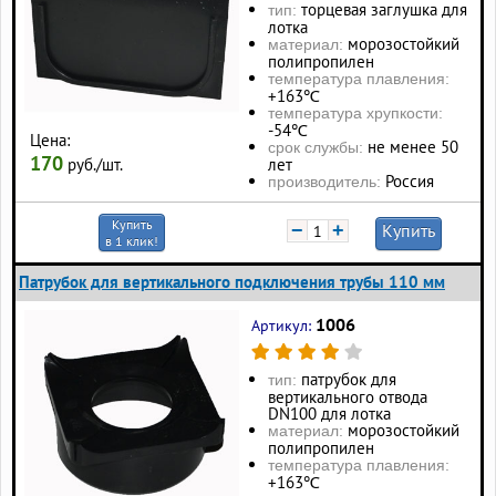
торцевая заглушка для
тип:
лотка
морозостойкий
материал:
полипропилен
температура плавления:
+163℃
температура хрупкости:
-54℃
Цена:
не менее 50
срок службы:
170
руб./шт.
лет
Россия
производитель:
Купить
−
+
Купить
в 1 клик!
Патрубок для вертикального подключения трубы 110 мм
1006
Артикул:
патрубок для
тип:
вертикального отвода
DN100 для лотка
морозостойкий
материал:
полипропилен
температура плавления:
+163℃