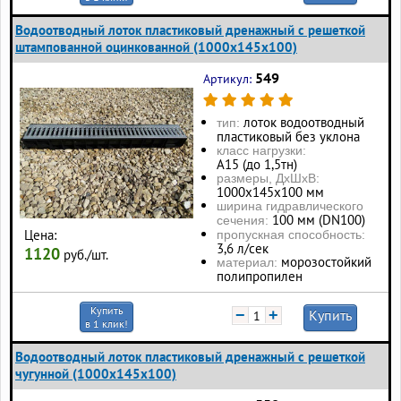
Водоотводный лоток пластиковый дренажный с решеткой
штампованной оцинкованной (1000x145x100)
549
Артикул:
лоток водоотводный
тип:
пластиковый без уклона
класс нагрузки:
А15 (до 1,5тн)
размеры, ДхШхВ:
1000х145х100 мм
ширина гидравлического
100 мм (DN100)
сечения:
Цена:
пропускная способность:
3,6 л/сек
1120
руб./шт.
морозостойкий
материал:
полипропилен
Купить
−
+
Купить
в 1 клик!
Водоотводный лоток пластиковый дренажный с решеткой
чугунной (1000x145x100)