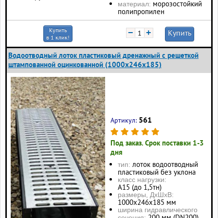
морозостойкий
материал:
полипропилен
Купить
−
+
Купить
в 1 клик!
Водоотводный лоток пластиковый дренажный с решеткой
штампованной оцинкованной (1000x246x185)
561
Артикул:
Под заказ. Срок поставки 1-3
дня
лоток водоотводный
тип:
пластиковый без уклона
класс нагрузки:
А15 (до 1,5тн)
размеры, ДхШхВ:
1000х246х185 мм
ширина гидравлического
200 мм (DN200)
сечения: