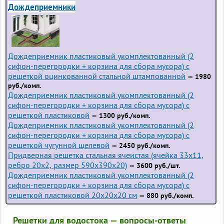
Дождеприемники
Дождеприемник пластиковый укомплектованный (2
сифон-перегородки + корзина для сбора мусора) с
решеткой оцинкованной стальной штампованной
— 1980
руб./комп.
Дождеприемник пластиковый укомплектованный (2
сифон-перегородки + корзина для сбора мусора) с
решеткой пластиковой
— 1300 руб./комп.
Дождеприемник пластиковый укомплектованный (2
сифон-перегородки + корзина для сбора мусора) с
решеткой чугунной щелевой
— 2450 руб./комп.
Придверная решетка стальная ячеистая (ячейка 33x11,
ребро 20x2, размер 590x390x20)
— 3600 руб./шт.
Дождеприемник пластиковый укомплектованный (2
сифон-перегородки + корзина для сбора мусора) с
решеткой пластиковой 20х20х20 см
— 880 руб./комп.
Решетки для водостока — вопросы-ответы