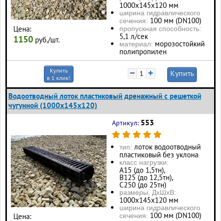
1000х145х120 мм
ширина гидравлического
100 мм (DN100)
сечения:
Цена:
пропускная способность:
5,1 л/сек
1150
руб./шт.
морозостойкий
материал:
полипропилен
Купить
−
+
Купить
в 1 клик!
Водоотводный лоток пластиковый дренажный с решеткой
чугунной (1000x145x120)
553
Артикул:
лоток водоотводный
тип:
пластиковый без уклона
класс нагрузки:
А15 (до 1,5тн),
В125 (до 12,5тн),
С250 (до 25тн)
размеры, ДхШхВ:
1000х145х120 мм
ширина гидравлического
100 мм (DN100)
Цена:
сечения: