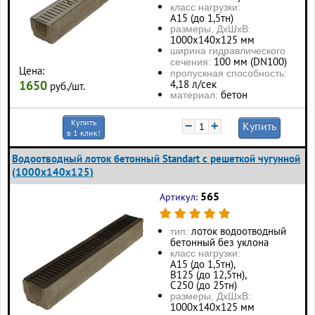
класс нагрузки:
А15 (до 1,5тн)
размеры, ДхШхВ:
1000х140х125 мм
ширина гидравлического
100 мм (DN100)
сечения:
Цена:
пропускная способность:
4,18 л/сек
1650
руб./шт.
бетон
материал:
Купить
−
+
Купить
в 1 клик!
Водоотводный лоток бетонный Standart с решеткой чугунной
(1000x140x125)
565
Артикул:
лоток водоотводный
тип:
бетонный без уклона
класс нагрузки:
А15 (до 1,5тн),
В125 (до 12,5тн),
С250 (до 25тн)
размеры, ДхШхВ:
1000х140х125 мм