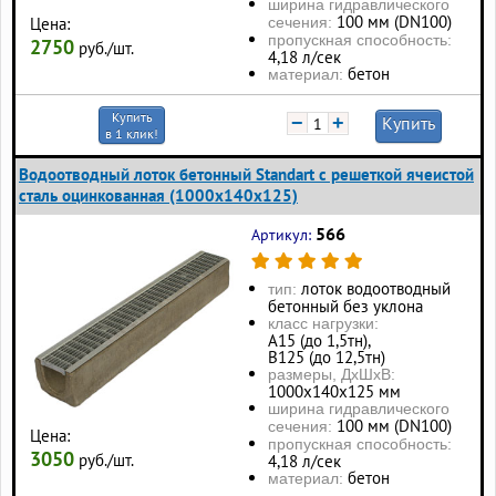
ширина гидравлического
100 мм (DN100)
сечения:
Цена:
пропускная способность:
2750
руб./шт.
4,18 л/сек
бетон
материал:
Купить
−
+
Купить
в 1 клик!
Водоотводный лоток бетонный Standart с решеткой ячеистой
сталь оцинкованная (1000x140x125)
566
Артикул:
лоток водоотводный
тип:
бетонный без уклона
класс нагрузки:
А15 (до 1,5тн),
В125 (до 12,5тн)
размеры, ДхШхВ:
1000х140х125 мм
ширина гидравлического
100 мм (DN100)
сечения:
Цена:
пропускная способность:
3050
руб./шт.
4,18 л/сек
бетон
материал: