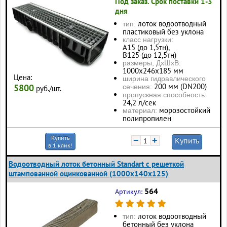
Под заказ. Срок поставки 1-3
дня
лоток водоотводный
тип:
пластиковый без уклона
класс нагрузки:
А15 (до 1,5тн),
В125 (до 12,5тн)
размеры, ДхШхВ:
1000х246х185 мм
Цена:
ширина гидравлического
200 мм (DN200)
5800
сечения:
руб./шт.
пропускная способность:
24,2 л/сек
морозостойкий
материал:
полипропилен
Купить
−
+
Купить
в 1 клик!
Водоотводный лоток бетонный Standart с решеткой
штампованной оцинкованной (1000x140x125)
564
Артикул:
лоток водоотводный
тип:
бетонный без уклона