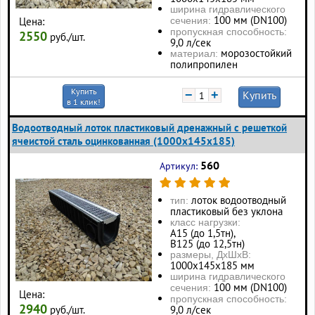
ширина гидравлического
100 мм (DN100)
Цена:
сечения:
пропускная способность:
2550
руб./шт.
9,0 л/сек
морозостойкий
материал:
полипропилен
Купить
−
+
Купить
в 1 клик!
Водоотводный лоток пластиковый дренажный с решеткой
ячеистой сталь оцинкованная (1000x145x185)
560
Артикул:
лоток водоотводный
тип:
пластиковый без уклона
класс нагрузки:
А15 (до 1,5тн),
В125 (до 12,5тн)
размеры, ДхШхВ:
1000х145х185 мм
ширина гидравлического
100 мм (DN100)
сечения:
Цена:
пропускная способность:
2940
руб./шт.
9,0 л/сек