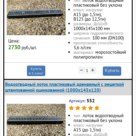
лоток водоотводный
тип:
пластиковый без уклона
класс нагрузки:
А15 (до 1,5тн),
В125 (до 12,5тн)
размеры, ДхШхВ:
1000х145х100 мм
ширина гидравлического
100 мм (DN100)
сечения:
Цена:
пропускная способность:
2730
руб./шт.
3,6 л/сек
морозостойкий
материал:
полипропилен
Купить
−
+
Купить
в 1 клик!
Водоотводный лоток пластиковый дренажный с решеткой
штампованной оцинкованной (1000x145x120)
552
Артикул:
лоток водоотводный
тип:
пластиковый без уклона
класс нагрузки:
А15 (до 1,5тн)
размеры, ДхШхВ: