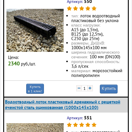
550
Артикул:
лоток водоотводный
тип:
пластиковый без уклона
класс нагрузки:
А15 (до 1,5тн),
В125 (до 12,5тн),
С250 (до 25тн)
размеры, ДхШхВ:
1000х145х100 мм
ширина гидравлического
100 мм (DN100)
Цена:
сечения:
пропускная способность:
2340
руб./шт.
3,6 л/сек
морозостойкий
материал:
полипропилен
Купить
−
+
Купить
в 1 клик!
Водоотводный лоток пластиковый дренажный с решеткой
ячеистой сталь оцинкованная (1000x145x100)
551
Артикул: