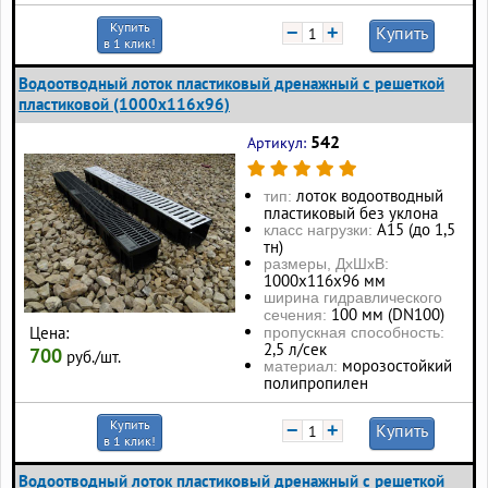
Купить
−
+
Купить
в 1 клик!
Водоотводный лоток пластиковый дренажный с решеткой
пластиковой (1000x116x96)
542
Артикул:
лоток водоотводный
тип:
пластиковый без уклона
А15 (до 1,5
класс нагрузки:
тн)
размеры, ДхШхВ:
1000х116х96 мм
ширина гидравлического
100 мм (DN100)
сечения:
Цена:
пропускная способность:
2,5 л/сек
700
руб./шт.
морозостойкий
материал:
полипропилен
Купить
−
+
Купить
в 1 клик!
Водоотводный лоток пластиковый дренажный с решеткой