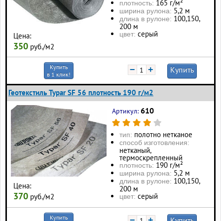
165 г/м²
плотность:
5,2 м
ширина рулона:
100, 150,
длина в рулоне:
200 м
серый
цвет:
Цена:
350
руб./м2
Купить
−
+
Купить
в 1 клик!
Геотекстиль Typar SF 56 плотность 190 г/м2
610
Артикул:
полотно нетканое
тип:
способ изготовления:
нетканый,
термоскрепленный
190 г/м²
плотность:
5,2 м
ширина рулона:
100, 150,
длина в рулоне:
Цена:
200 м
370
серый
руб./м2
цвет:
Купить
−
+
Купить