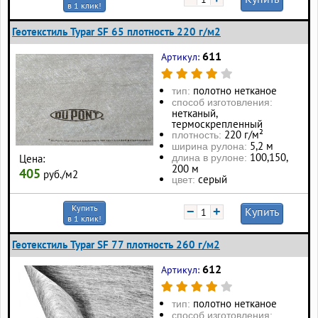
в 1 клик!
Геотекстиль Typar SF 65 плотность 220 г/м2
611
Артикул:
полотно нетканое
тип:
способ изготовления:
нетканый,
термоскрепленный
220 г/м²
плотность:
5,2 м
ширина рулона:
100, 150,
Цена:
длина в рулоне:
200 м
405
руб./м2
серый
цвет:
Купить
−
+
Купить
в 1 клик!
Геотекстиль Typar SF 77 плотность 260 г/м2
612
Артикул:
полотно нетканое
тип:
способ изготовления: