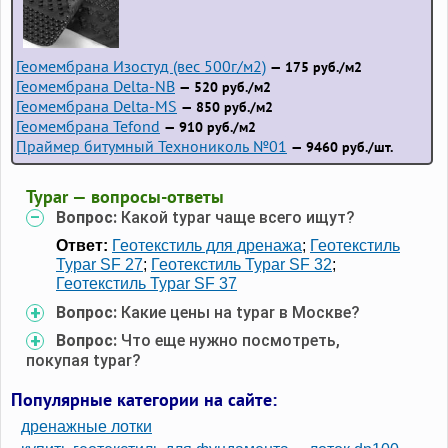
Геомембрана Изостуд (вес 500г/м2)
— 175 руб./м2
Геомембрана Delta-NB
— 520 руб./м2
Геомембрана Delta-MS
— 850 руб./м2
Геомембрана Tefond
— 910 руб./м2
Праймер битумный Технониколь №01
— 9460 руб./шт.
Typar — вопросы-ответы
Вопрос:
Какой typar чаще всего ищут?
Ответ:
Геотекстиль для дренажа
;
Геотекстиль
Typar SF 27
;
Геотекстиль Typar SF 32
;
Геотекстиль Typar SF 37
Вопрос:
Какие цены на typar в Москве?
Вопрос:
Что еще нужно посмотреть,
покупая typar?
Популярные категории на сайте:
дренажные лотки