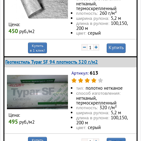
нетканый,
термоскрепленный
260 г/м²
плотность:
5,2 м
ширина рулона:
100, 150,
длина в рулоне:
Цена:
200 м
450
руб./м2
серый
цвет:
Купить
−
+
Купить
в 1 клик!
Геотекстиль Typar SF 94 плотность 320 г/м2
613
Артикул:
полотно нетканое
тип:
способ изготовления:
нетканый,
термоскрепленный
320 г/м²
плотность:
5,2 м
ширина рулона:
Цена:
100, 150,
длина в рулоне:
495
руб./м2
200 м
серый
цвет:
Купить