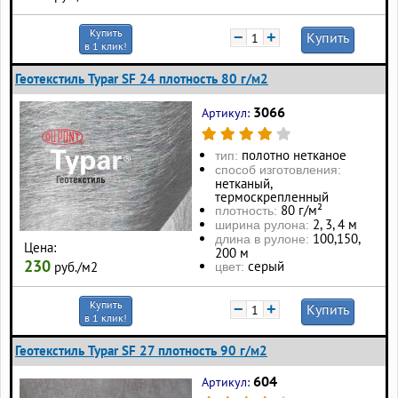
Купить
−
+
Купить
в 1 клик!
Геотекстиль Typar SF 24 плотность 80 г/м2
3066
Артикул:
полотно нетканое
тип:
способ изготовления:
нетканый,
термоскрепленный
80 г/м²
плотность:
2, 3, 4 м
ширина рулона:
100, 150,
длина в рулоне:
Цена:
200 м
230
серый
руб./м2
цвет:
Купить
−
+
Купить
в 1 клик!
Геотекстиль Typar SF 27 плотность 90 г/м2
604
Артикул: