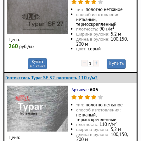
полотно нетканое
тип:
способ изготовления:
нетканый,
термоскрепленный
90 г/м²
плотность:
5,2 м
ширина рулона:
100, 150,
Цена:
длина в рулоне:
200 м
260
руб./м2
серый
цвет:
Купить
−
+
Купить
в 1 клик!
Геотекстиль Typar SF 32 плотность 110 г/м2
605
Артикул:
полотно нетканое
тип:
способ изготовления:
нетканый,
термоскрепленный
110 г/м²
плотность:
5,2 м
ширина рулона:
100, 150,
длина в рулоне:
Цена:
200 м