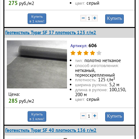
275
серый
руб./м2
цвет:
Купить
−
+
Купить
в 1 клик!
Геотекстиль Typar SF 37 плотность 125 г/м2
606
Артикул:
полотно нетканое
тип:
способ изготовления:
нетканый,
термоскрепленный
125 г/м²
плотность:
5,2 м
ширина рулона:
100, 150,
длина в рулоне:
Цена:
200 м
серый
цвет:
285
руб./м2
Купить
−
+
Купить
в 1 клик!
Геотекстиль Typar SF 40 плотность 136 г/м2