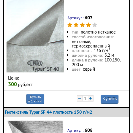
607
Артикул:
полотно нетканое
тип:
способ изготовления:
нетканый,
термоскрепленный
136 г/м²
плотность:
5,2 м
ширина рулона:
100, 150,
длина в рулоне:
200 м
серый
цвет:
Цена:
300
руб./м2
Купить
−
+
Купить
в 1 клик!
Геотекстиль Typar SF 44 плотность 150 г/м2
608
Артикул: