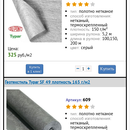
полотно нетканое
тип:
способ изготовления:
нетканый,
термоскрепленный
150 г/м²
плотность:
5,2 м
ширина рулона:
100, 150,
длина в рулоне:
200 м
серый
цвет:
Цена:
325
руб./м2
Купить
−
+
Купить
в 1 клик!
Геотекстиль Typar SF 49 плотность 165 г/м2
609
Артикул:
полотно нетканое
тип:
способ изготовления:
нетканый,
термоскрепленный