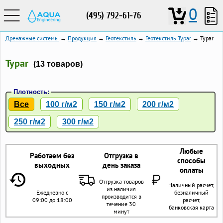
0
(495) 792-61-76
Дренажные системы
→
Продукция
→
Геотекстиль
→
Геотекстиль Typar
→ Typar
Typar
(13 товаров)
Плотность:
Все
100 г/м2
150 г/м2
200 г/м2
250 г/м2
300 г/м2
Любые
Работаем без
Отгрузка в
способы
выходных
день заказа
оплаты
Отгрузка товаров
Наличный расчет,
из наличия
Ежедневно с
безналичный
производится в
09:00 до 18:00
расчет,
течение 30
банковская карта
минут