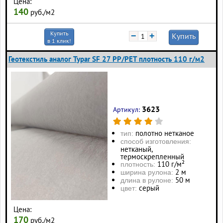
Цена:
140
руб./м2
Купить
−
+
Купить
в 1 клик!
Геотекстиль аналог Typar SF 27 PP/PET плотность 110 г/м2
3623
Артикул:
полотно нетканое
тип:
способ изготовления:
нетканый,
термоскрепленный
110 г/м²
плотность:
2 м
ширина рулона:
50 м
длина в рулоне:
серый
цвет:
Цена:
170
руб./м2