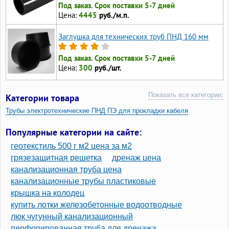
Под заказ. Срок поставки 5-7 дней
Цена:
4445
руб./м.п.
Заглушка для технических труб ПНД 160 мм
Под заказ. Срок поставки 5-7 дней
Цена:
300
руб./шт.
Показать все категории:
Категории товара
Трубы электротехнические ПНД ПЭ для прокладки кабеля
Трубы технические ПНД для кабеля гладкие
Популярные категории на сайте:
Трубы ПНД для прокладки кабеля
геотекстиль 500 г м2 цена за м2
Трубы ПНД 20 для электропроводки
грязезащитная решетка
дренаж цена
канализационная труба цена
Трубы ПНД 110 для прокладки кабеля
канализационные трубы пластиковые
Трубы для прокладки кабеля в земле
крышка на колодец
купить лотки железобетонные водоотводные
люк чугунный канализационный
перфорированная труба для дренажа