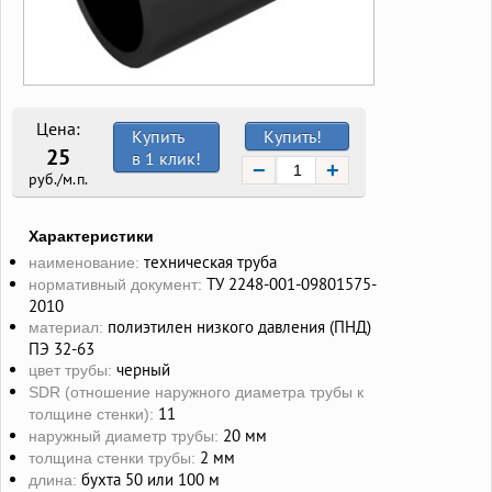
Цена:
Купить
Купить!
25
в 1 клик!
−
+
руб./м.п.
Характеристики
техническая труба
наименование:
ТУ 2248-001-09801575-
нормативный документ:
2010
полиэтилен низкого давления (ПНД)
материал:
ПЭ 32-63
черный
цвет трубы:
SDR (отношение наружного диаметра трубы к
11
толщине стенки):
20 мм
наружный диаметр трубы:
2 мм
толщина стенки трубы:
бухта 50 или 100 м
длина: