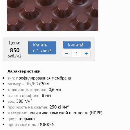
Цена:
Купить
Купить!
850
в 1 клик!
−
+
руб./м2
Характеристики
профилированная мембрана
тип:
2х20 м
размеры ШхД:
0,6 мм
толщина материала:
8 мм
высота профиля:
580 г/м²
вес:
250 кН/м²
прочность на сжатие:
полиэтилен высокой плотности (HDPE)
материал:
терракот
цвет:
DORKEN
производитель: