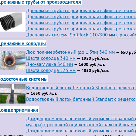
ренажные трубы от производителя
Дренажная труба гофрированная в фильтре геотек
Дренажная труба гофрированная в фильтре геотек
Дренажная труба гофрированная в фильтре геотек
Дренажная труба гофрированная в фильтре геотек
Дренажная система SoftRock 110/300 мм с росси
Дренажные колодцы
Люк полимербетонный (до 1,5тн) 340 мм
— 650 руб.
Шахта колодца 340 мм
— 1950 руб./м.п.
Дно-заглушка 340 мм
— 1600 руб./шт.
Шахта колодца 575 мм
— 4850 руб./м.п.
одосточные системы
Водоотводный лоток бетонный Standart с решетк
— 1650 руб./шт.
Водоотводный лоток бетонный Standart с решетко
Дождеприемники
Дождеприемник пластиковый укомплектованный (
мусора) с решеткой оцинкованной стальной штам
Дождеприемник пластиковый укомплектованный (