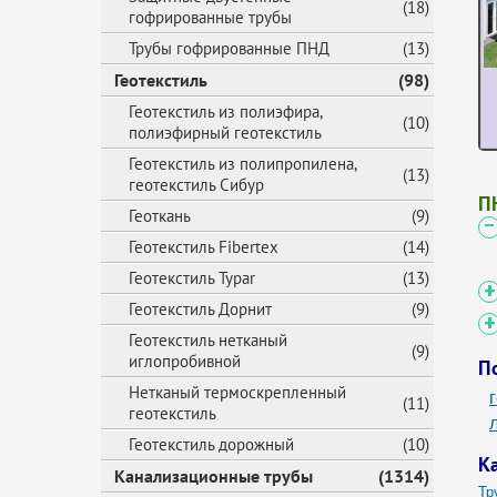
(18)
гофрированные трубы
Трубы гофрированные ПНД
(13)
Геотекстиль
(98)
Геотекстиль из полиэфира,
(10)
полиэфирный геотекстиль
Геотекстиль из полипропилена,
(13)
геотекстиль Сибур
П
Геоткань
(9)
Геотекстиль Fibertex
(14)
Геотекстиль Typar
(13)
Геотекстиль Дорнит
(9)
Геотекстиль нетканый
(9)
иглопробивной
П
Нетканый термоскрепленный
(11)
геотекстиль
Геотекстиль дорожный
(10)
К
Канализационные трубы
(1314)
Тр