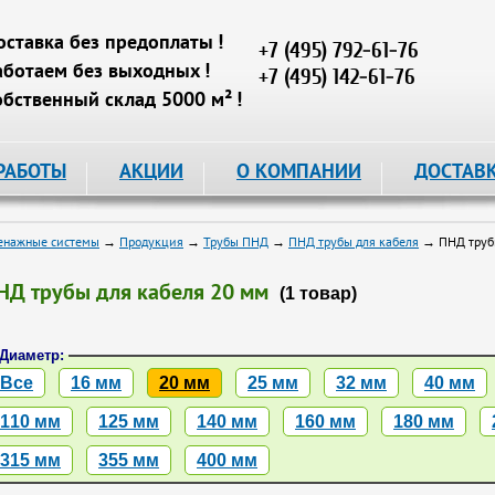
оставка без предоплаты !
+7 (495) 792-61-76
аботаем без выходных !
+7 (495) 142-61-76
обственный склад 5000 м² !
РАБОТЫ
АКЦИИ
О КОМПАНИИ
ДОСТАВ
енажные системы
→
Продукция
→
Трубы ПНД
→
ПНД трубы для кабеля
→ ПНД трубы
НД трубы для кабеля 20 мм
(1 товар)
Диаметр:
Все
16 мм
20 мм
25 мм
32 мм
40 мм
110 мм
125 мм
140 мм
160 мм
180 мм
315 мм
355 мм
400 мм