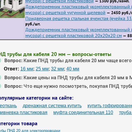
мусора) с решеткой пластиковой
— 1300 руб./комп.
Дождеприемник пластиковый укомплектованный (
мусора) с решеткой чугунной щелевой
— 2450 руб./
Придверная решетка стальная ячеистая (ячейка 3
руб./шт.
Дождеприемник пластиковый укомплектованный (
мусора) с решеткой пластиковой 20х20х20 см
— 88
НД трубы для кабеля 20 мм — вопросы-ответы
Вопрос:
Какие ПНД трубы для кабеля 20 мм чаще всег
Ответ:
16 мм
;
25 мм
;
32 мм
;
40 мм
Вопрос:
Какие цены на ПНД трубы для кабеля 20 мм в 
Вопрос:
Что еще нужно посмотреть, покупая ПНД труб
опулярные категории на сайте:
геоткань
дренажная система купить
купить гофрированн
ливневка пластиковая
муфта соединительная 110
труба
атегории товара
убы ПНД 20 для электропроводки