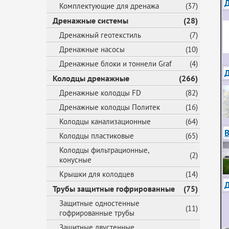
Д
Комплектующие для дренажа
(37)
Дренажные системы
(28)
Дренажный геотекстиль
(7)
Дренажные насосы
(10)
Дренажные блоки и тоннели Graf
(4)
Колодцы дренажные
(266)
Дренажные колодцы FD
(82)
Дренажные колодцы Политек
(16)
Колодцы канализационные
(64)
В
Колодцы пластиковые
(65)
Колодцы фильтрационные,
(2)
конусные
Крышки для колодцев
(14)
Трубы защитные гофрированные
(75)
Защитные одностенные
(11)
гофрированные трубы
Защитные двустенные