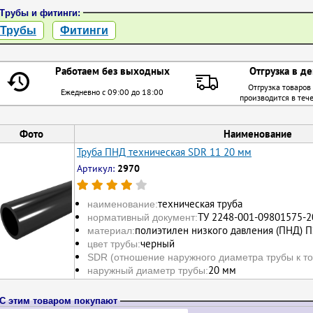
Трубы и фитинги:
Трубы
Фитинги
Работаем без выходных
Отгрузка в де
Отгрузка товаров
Ежедневно с 09:00 до 18:00
производится в теч
Фото
Наименование
Труба ПНД техническая SDR 11 20 мм
Артикул:
2970
техническая труба
наименование:
ТУ 2248-001-09801575-2
нормативный документ:
полиэтилен низкого давления (ПНД) П
материал:
черный
цвет трубы:
SDR (отношение наружного диаметра трубы к то
20 мм
наружный диаметр трубы:
С этим товаром покупают