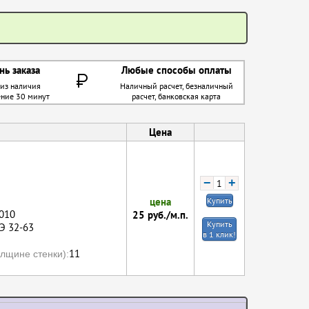
нь заказа
Любые способы оплаты
 из наличия
Наличный расчет, безналичный
ение 30 минут
расчет, банковская карта
Цена
−
+
цена
Купить
010
25
руб./м.п.
Купить
Э 32-63
в 1 клик!
11
лщине стенки):