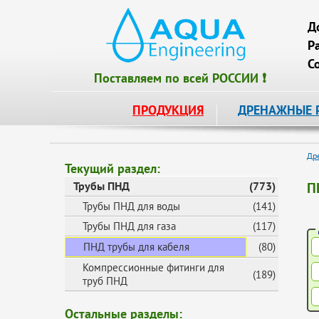
Д
Р
С
Поставляем по всей РОССИИ ❗
ПРОДУКЦИЯ
ДРЕНАЖНЫЕ 
Др
Текущий раздел:
Трубы ПНД
(773)
П
Трубы ПНД для воды
(141)
Трубы ПНД для газа
(117)
ПНД трубы для кабеля
(80)
Компрессионные фитинги для
(189)
труб ПНД
Остальные разделы: