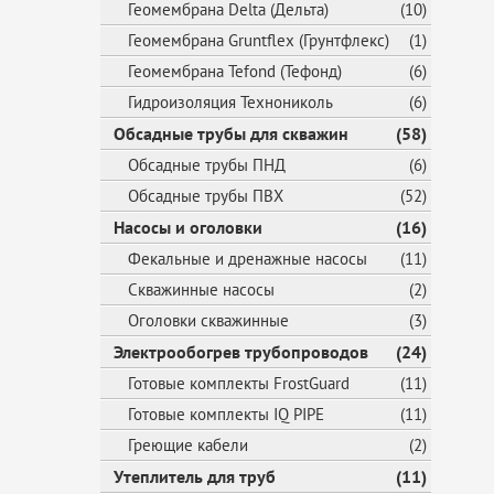
Геомембрана Delta (Дельта)
(10)
Геомембрана Gruntflex (Грунтфлекс)
(1)
Геомембрана Tefond (Тефонд)
(6)
Гидроизоляция Технониколь
(6)
Обсадные трубы для скважин
(58)
Обсадные трубы ПНД
(6)
Обсадные трубы ПВХ
(52)
Насосы и оголовки
(16)
Фекальные и дренажные насосы
(11)
Скважинные насосы
(2)
Оголовки скважинные
(3)
Электрообогрев трубопроводов
(24)
Готовые комплекты FrostGuard
(11)
Готовые комплекты IQ PIPE
(11)
Греющие кабели
(2)
Утеплитель для труб
(11)