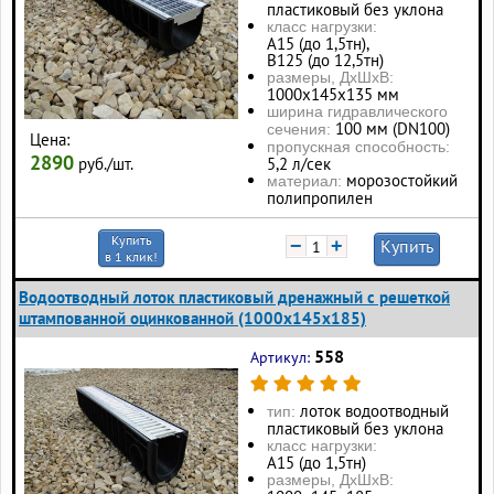
пластиковый без уклона
класс нагрузки:
А15 (до 1,5тн),
В125 (до 12,5тн)
размеры, ДхШхВ:
1000х145х135 мм
ширина гидравлического
100 мм (DN100)
сечения:
Цена:
пропускная способность:
2890
руб./шт.
5,2 л/сек
морозостойкий
материал:
полипропилен
Купить
−
+
Купить
в 1 клик!
Водоотводный лоток пластиковый дренажный с решеткой
штампованной оцинкованной (1000x145x185)
558
Артикул:
лоток водоотводный
тип:
пластиковый без уклона
класс нагрузки:
А15 (до 1,5тн)
размеры, ДхШхВ: