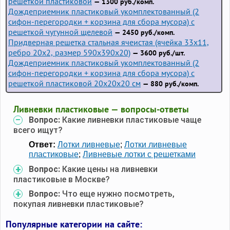
решеткой пластиковой
— 1300 руб./комп.
Дождеприемник пластиковый укомплектованный (2
сифон-перегородки + корзина для сбора мусора) с
решеткой чугунной щелевой
— 2450 руб./комп.
Придверная решетка стальная ячеистая (ячейка 33x11,
ребро 20x2, размер 590x390x20)
— 3600 руб./шт.
Дождеприемник пластиковый укомплектованный (2
сифон-перегородки + корзина для сбора мусора) с
решеткой пластиковой 20х20х20 см
— 880 руб./комп.
Ливневки пластиковые — вопросы-ответы
Вопрос:
Какие ливневки пластиковые чаще
всего ищут?
Ответ:
Лотки ливневые
;
Лотки ливневые
пластиковые
;
Ливневые лотки с решетками
Вопрос:
Какие цены на ливневки
пластиковые в Москве?
Вопрос:
Что еще нужно посмотреть,
покупая ливневки пластиковые?
Популярные категории на сайте: