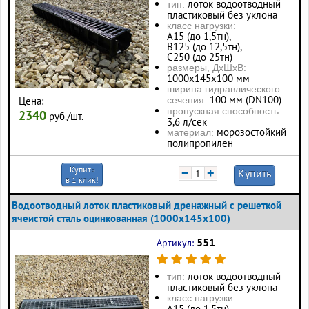
лоток водоотводный
тип:
пластиковый без уклона
класс нагрузки:
А15 (до 1,5тн),
В125 (до 12,5тн),
С250 (до 25тн)
размеры, ДхШхВ:
1000х145х100 мм
ширина гидравлического
100 мм (DN100)
Цена:
сечения:
пропускная способность:
2340
руб./шт.
3,6 л/сек
морозостойкий
материал:
полипропилен
Купить
−
+
Купить
в 1 клик!
Водоотводный лоток пластиковый дренажный с решеткой
ячеистой сталь оцинкованная (1000x145x100)
551
Артикул:
лоток водоотводный
тип:
пластиковый без уклона
класс нагрузки:
А15 (до 1,5тн),