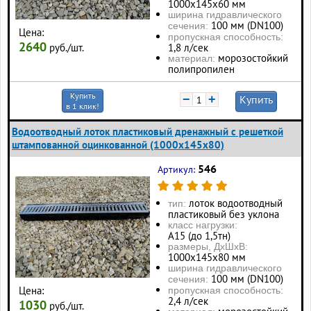
1000х145х60 мм
ширина гидравлического
100 мм (DN100)
сечения:
Цена:
пропускная способность:
2640
руб./шт.
1,8 л/сек
морозостойкий
материал:
полипропилен
Купить
−
+
Купить
в 1 клик!
Водоотводный лоток пластиковый дренажный с решеткой
штампованной оцинкованной (1000x145x80)
546
Артикул:
лоток водоотводный
тип:
пластиковый без уклона
класс нагрузки:
А15 (до 1,5тн)
размеры, ДхШхВ:
1000х145х80 мм
ширина гидравлического
100 мм (DN100)
сечения:
Цена:
пропускная способность:
2,4 л/сек
1030
руб./шт.