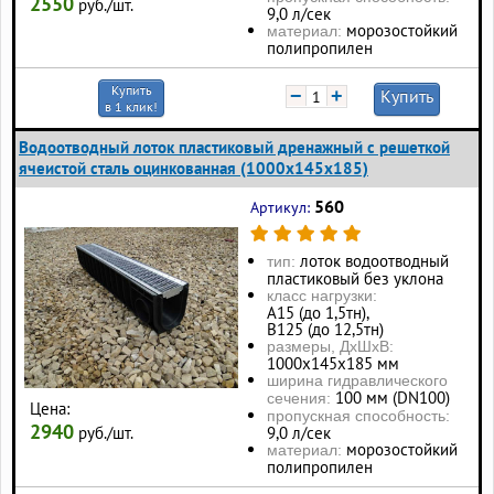
2550
руб./шт.
9,0 л/сек
морозостойкий
материал:
полипропилен
Купить
−
+
Купить
в 1 клик!
Водоотводный лоток пластиковый дренажный с решеткой
ячеистой сталь оцинкованная (1000x145x185)
560
Артикул:
лоток водоотводный
тип:
пластиковый без уклона
класс нагрузки:
А15 (до 1,5тн),
В125 (до 12,5тн)
размеры, ДхШхВ:
1000х145х185 мм
ширина гидравлического
100 мм (DN100)
сечения:
Цена:
пропускная способность:
2940
руб./шт.
9,0 л/сек
морозостойкий
материал:
полипропилен