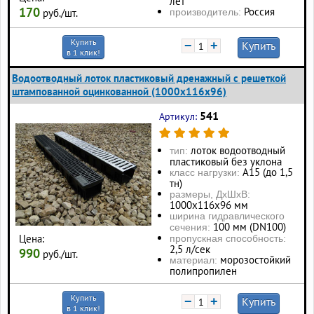
лет
170
Россия
производитель:
руб./шт.
Купить
−
+
Купить
в 1 клик!
Водоотводный лоток пластиковый дренажный с решеткой
штампованной оцинкованной (1000x116x96)
541
Артикул:
лоток водоотводный
тип:
пластиковый без уклона
А15 (до 1,5
класс нагрузки:
тн)
размеры, ДхШхВ:
1000х116х96 мм
ширина гидравлического
100 мм (DN100)
сечения:
Цена:
пропускная способность:
2,5 л/сек
990
руб./шт.
морозостойкий
материал:
полипропилен
Купить
−
+
Купить
в 1 клик!