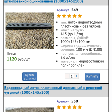
штампованной оцинкованной (1000x145x100)
549
Артикул:
лоток водоотводный
тип:
пластиковый без уклона
класс нагрузки:
А15 (до 1,5тн)
размеры, ДхШхВ:
1000х145х100 мм
ширина гидравлического
100 мм (DN100)
сечения:
Цена:
пропускная способность:
3,6 л/сек
1120
руб./шт.
морозостойкий
материал:
полипропилен
Купить
−
+
Купить
в 1 клик!
Водоотводный лоток пластиковый дренажный с решеткой
чугунной (1000x145x100)
550
Артикул: