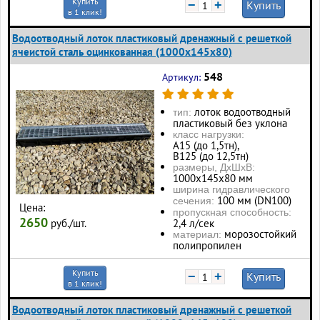
Купить
−
+
Купить
в 1 клик!
Водоотводный лоток пластиковый дренажный с решеткой
ячеистой сталь оцинкованная (1000x145x80)
548
Артикул:
лоток водоотводный
тип:
пластиковый без уклона
класс нагрузки:
А15 (до 1,5тн),
В125 (до 12,5тн)
размеры, ДхШхВ:
1000х145х80 мм
ширина гидравлического
100 мм (DN100)
сечения:
Цена:
пропускная способность:
2650
руб./шт.
2,4 л/сек
морозостойкий
материал:
полипропилен
Купить
−
+
Купить
в 1 клик!
Водоотводный лоток пластиковый дренажный с решеткой