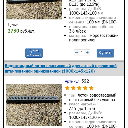
В125 (до 12,5тн)
размеры, ДхШхВ:
1000х145х100 мм
ширина гидравлического
100 мм (DN100)
сечения:
Цена:
пропускная способность:
2730
руб./шт.
3,6 л/сек
морозостойкий
материал:
полипропилен
Купить
−
+
Купить
в 1 клик!
Водоотводный лоток пластиковый дренажный с решеткой
штампованной оцинкованной (1000x145x120)
552
Артикул:
лоток водоотводный
тип:
пластиковый без уклона
класс нагрузки:
А15 (до 1,5тн)
размеры, ДхШхВ:
1000х145х120 мм
ширина гидравлического
100 мм (DN100)
сечения: