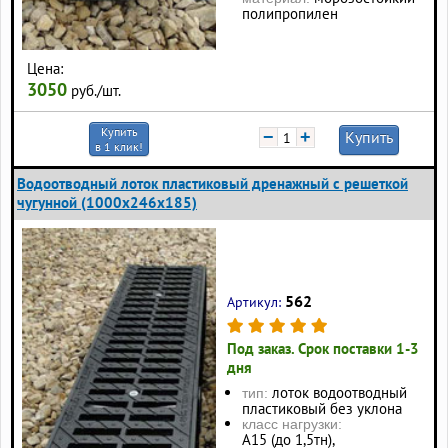
полипропилен
Цена:
3050
руб./шт.
Купить
−
+
Купить
в 1 клик!
Водоотводный лоток пластиковый дренажный с решеткой
чугунной (1000x246x185)
562
Артикул:
Под заказ. Срок поставки 1-3
дня
лоток водоотводный
тип:
пластиковый без уклона
класс нагрузки:
А15 (до 1,5тн),