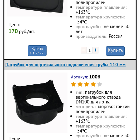
полипропилен
температура плавления:
+163℃
температура хрупкости:
-54℃
Цена:
не менее 50
срок службы:
170
руб./шт.
лет
Россия
производитель:
Купить
−
+
Купить
в 1 клик!
Патрубок для вертикального подключения трубы 110 мм
1006
Артикул:
патрубок для
тип:
вертикального отвода
DN100 для лотка
морозостойкий
материал:
полипропилен
температура плавления:
+163℃
температура хрупкости:
-54℃
не менее 50
срок службы:
Цена: