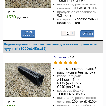
1000х145х185 мм
ширина гидравлического
100 мм (DN100)
сечения:
Цена:
пропускная способность:
9,0 л/сек
1330
руб./шт.
морозостойкий
материал:
полипропилен
Купить
−
+
Купить
в 1 клик!
Водоотводный лоток пластиковый дренажный с решеткой
чугунной (1000x145x185)
559
Артикул:
лоток водоотводный
тип:
пластиковый без уклона
класс нагрузки:
А15 (до 1,5тн),
В125 (до 12,5тн),
С250 (до 25тн)
размеры, ДхШхВ:
1000х145х185 мм
ширина гидравлического
100 мм (DN100)
Цена:
сечения:
пропускная способность: