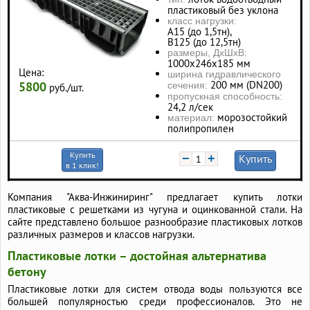
пластиковый без уклона
класс нагрузки:
А15 (до 1,5тн),
В125 (до 12,5тн)
размеры, ДхШхВ:
1000х246х185 мм
Цена:
ширина гидравлического
200 мм (DN200)
5800
сечения:
руб./шт.
пропускная способность:
24,2 л/сек
морозостойкий
материал:
полипропилен
Купить
−
+
Купить
в 1 клик!
Компания "Аква-Инжиниринг" предлагает купить лотки
пластиковые с решетками из чугуна и оцинкованной стали. На
сайте представлено большое разнообразие пластиковых лотков
различных размеров и классов нагрузки.
Пластиковые лотки – достойная альтернатива
бетону
Пластиковые лотки для систем отвода воды пользуются все
большей популярностью среди профессионалов. Это не