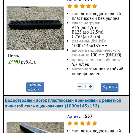
лоток водоотводный
тип:
пластиковый без уклона
класс нагрузки:
А15 (до 1,5тн),
В125 (до 12,5тн),
С250 (до 25тн)
размеры, ДхШхВ:
1000х145х135 мм
ширина гидравлического
100 мм (DN100)
Цена:
сечения:
пропускная способность:
2490
руб./шт.
5,2 л/сек
морозостойкий
материал:
полипропилен
Купить
−
+
Купить
в 1 клик!
Водоотводный лоток пластиковый дренажный с решеткой
ячеистой сталь оцинкованная (1000x145x135)
557
Артикул:
лоток водоотводный
тип: