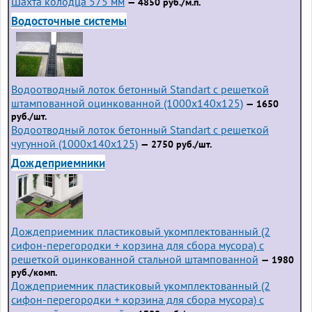
Шахта колодца 575 мм
— 4850 руб./м.п.
Водосточные системы
Водоотводный лоток бетонный Standart с решеткой
штампованной оцинкованной (1000x140x125)
— 1650
руб./шт.
Водоотводный лоток бетонный Standart с решеткой
чугунной (1000x140x125)
— 2750 руб./шт.
Дождеприемники
Дождеприемник пластиковый укомплектованный (2
сифон-перегородки + корзина для сбора мусора) с
решеткой оцинкованной стальной штампованной
— 1980
руб./комп.
Дождеприемник пластиковый укомплектованный (2
сифон-перегородки + корзина для сбора мусора) с