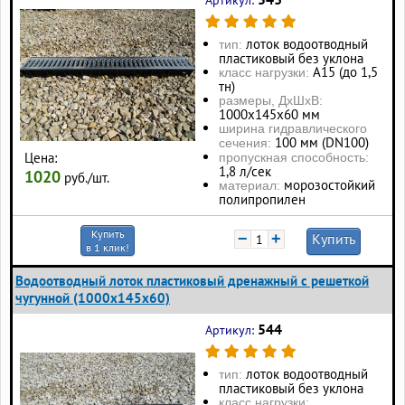
Артикул:
лоток водоотводный
тип:
пластиковый без уклона
А15 (до 1,5
класс нагрузки:
тн)
размеры, ДхШхВ:
1000х145х60 мм
ширина гидравлического
100 мм (DN100)
сечения:
Цена:
пропускная способность:
1,8 л/сек
1020
руб./шт.
морозостойкий
материал:
полипропилен
Купить
−
+
Купить
в 1 клик!
Водоотводный лоток пластиковый дренажный с решеткой
чугунной (1000x145x60)
544
Артикул:
лоток водоотводный
тип:
пластиковый без уклона
класс нагрузки: