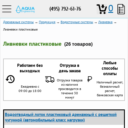
0
(495) 792-61-76
Дренажные системы
→
Продукция
→
Водосточные системы
→
Ливневка
→
Ливневки пластиковые
Ливневки пластиковые
(26 товаров)
Любые
Работаем без
Отгрузка в
способы
выходных
день заказа
оплаты
Отгрузка товаров
Наличный расчет,
из наличия
Ежедневно с
безналичный
производится в
09:00 до 18:00
расчет,
течение 30
банковская карта
минут
Водоотводный лоток пластиковый дренажный с решеткой
чугунной (автомобильный класс нагрузки)