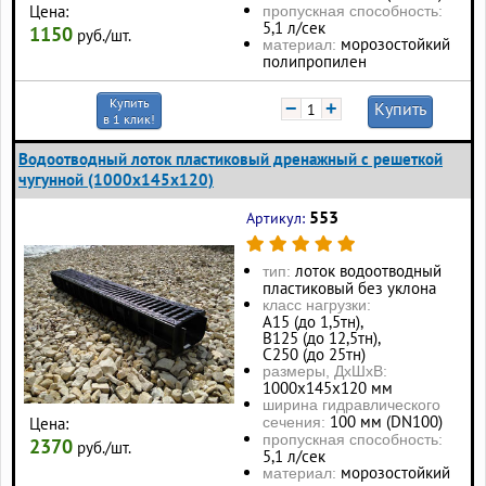
Цена:
пропускная способность:
5,1 л/сек
1150
руб./шт.
морозостойкий
материал:
полипропилен
Купить
−
+
Купить
в 1 клик!
Водоотводный лоток пластиковый дренажный с решеткой
чугунной (1000x145x120)
553
Артикул:
лоток водоотводный
тип:
пластиковый без уклона
класс нагрузки:
А15 (до 1,5тн),
В125 (до 12,5тн),
С250 (до 25тн)
размеры, ДхШхВ:
1000х145х120 мм
ширина гидравлического
100 мм (DN100)
Цена:
сечения:
пропускная способность:
2370
руб./шт.
5,1 л/сек
морозостойкий
материал: