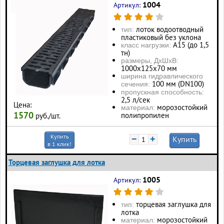
1004
Артикул:
лоток водоотводный
тип:
пластиковый без уклона
А15 (до 1,5
класс нагрузки:
тн)
размеры, ДхШхВ:
1000х125х70 мм
ширина гидравлического
100 мм (DN100)
сечения:
пропускная способность:
2,5 л/сек
Цена:
морозостойкий
материал:
1570
полипропилен
руб./шт.
Купить
−
+
Купить
в 1 клик!
Торцевая заглушка для лотка
1005
Артикул:
торцевая заглушка для
тип:
лотка
морозостойкий
материал: