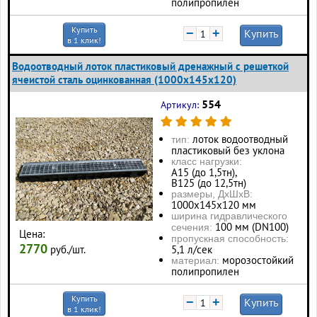
полипропилен
Купить
−
+
Купить
в 1 клик!
Водоотводный лоток пластиковый дренажный с решеткой
ячеистой сталь оцинкованная (1000x145x120)
554
Артикул:
лоток водоотводный
тип:
пластиковый без уклона
класс нагрузки:
А15 (до 1,5тн),
В125 (до 12,5тн)
размеры, ДхШхВ:
1000х145х120 мм
ширина гидравлического
100 мм (DN100)
сечения:
Цена:
пропускная способность:
2770
руб./шт.
5,1 л/сек
морозостойкий
материал:
полипропилен
Купить
−
+
Купить
в 1 клик!