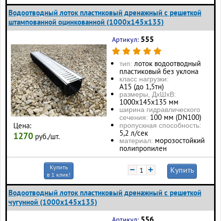
Водоотводный лоток пластиковый дренажный с решеткой
штампованной оцинкованной (1000x145x135)
555
Артикул:
лоток водоотводный
тип:
пластиковый без уклона
класс нагрузки:
А15 (до 1,5тн)
размеры, ДхШхВ:
1000х145х135 мм
ширина гидравлического
100 мм (DN100)
сечения:
Цена:
пропускная способность:
5,2 л/сек
1270
руб./шт.
морозостойкий
материал:
полипропилен
Купить
−
+
Купить
в 1 клик!
Водоотводный лоток пластиковый дренажный с решеткой
чугунной (1000x145x135)
556
Артикул: