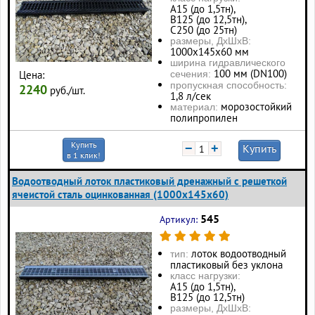
А15 (до 1,5тн),
В125 (до 12,5тн),
С250 (до 25тн)
размеры, ДхШхВ:
1000х145х60 мм
ширина гидравлического
100 мм (DN100)
Цена:
сечения:
пропускная способность:
2240
руб./шт.
1,8 л/сек
морозостойкий
материал:
полипропилен
Купить
−
+
Купить
в 1 клик!
Водоотводный лоток пластиковый дренажный с решеткой
ячеистой сталь оцинкованная (1000x145x60)
545
Артикул:
лоток водоотводный
тип:
пластиковый без уклона
класс нагрузки:
А15 (до 1,5тн),
В125 (до 12,5тн)
размеры, ДхШхВ: