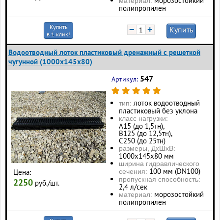
морозостойкий
материал:
полипропилен
Купить
−
+
Купить
в 1 клик!
Водоотводный лоток пластиковый дренажный с решеткой
чугунной (1000x145x80)
547
Артикул:
лоток водоотводный
тип:
пластиковый без уклона
класс нагрузки:
А15 (до 1,5тн),
В125 (до 12,5тн),
С250 (до 25тн)
размеры, ДхШхВ:
1000х145х80 мм
ширина гидравлического
100 мм (DN100)
Цена:
сечения:
пропускная способность:
2250
руб./шт.
2,4 л/сек
морозостойкий
материал:
полипропилен