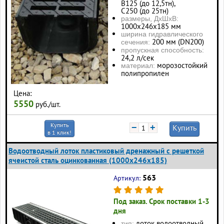
В125 (до 12,5тн),
С250 (до 25тн)
размеры, ДхШхВ:
1000х246х185 мм
ширина гидравлического
200 мм (DN200)
сечения:
пропускная способность:
24,2 л/сек
морозостойкий
материал:
полипропилен
Цена:
5550
руб./шт.
Купить
−
+
Купить
в 1 клик!
Водоотводный лоток пластиковый дренажный с решеткой
ячеистой сталь оцинкованная (1000x246x185)
563
Артикул:
Под заказ. Срок поставки 1-3
дня
лоток водоотводный
тип: