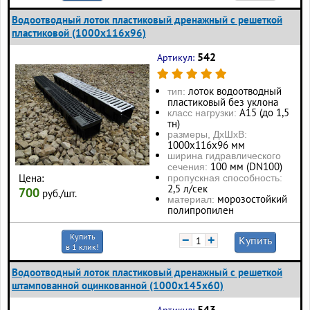
Водоотводный лоток пластиковый дренажный с решеткой
пластиковой (1000x116x96)
542
Артикул:
лоток водоотводный
тип:
пластиковый без уклона
А15 (до 1,5
класс нагрузки:
тн)
размеры, ДхШхВ:
1000х116х96 мм
ширина гидравлического
100 мм (DN100)
сечения:
Цена:
пропускная способность:
2,5 л/сек
700
руб./шт.
морозостойкий
материал:
полипропилен
Купить
−
+
Купить
в 1 клик!
Водоотводный лоток пластиковый дренажный с решеткой
штампованной оцинкованной (1000x145x60)
543