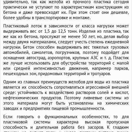
удивительно, так как желоба из прочного пластика сегодня
практически не уступают по характеристикам конструкциям из
бетона и даже превосходят их. При этом стоят они дешевле,
более удобны в транспортировке и монтаже.
Пластиковый лоток в зависимости от класса нагрузки может
выдерживать вес от 1,5 до 12,5 тонн. Изделия из пластика, так
же как из бетона, прослужат не менее 50 лет, но, делая выбор
между двумя материалами, следует учесть степень ежедневной
нагрузки. Бетон способен выдерживать вес тяжелых грузовых
автомобилей, самолетов, погрузчиков, поэтому подойдет для
оснащения автострад, аэропортов, крупных АЗС и т. д. Пластик
же лучше использовать для обустройства территорий с малой
или средней интенсивностью движения, например парков,
пешеходных зон, придомовых территорий и тротуаров.
Одним из главных преимуществ желобов для воды из пластика
является их способность сопротивляться агрессивной внешней
среде: устойчивость к воздействию растворов солей и кислот,
нефтехимических продуктов. Поэтому ливневые системы из
этого материала могут быть установлены на химических
заводах и предприятиях пищевой промышленности.
Если говорить о функциональных особенностях, то для
пластиковой системы характерна высокая пропускная
способность и длительная работа без засоров. К гладким