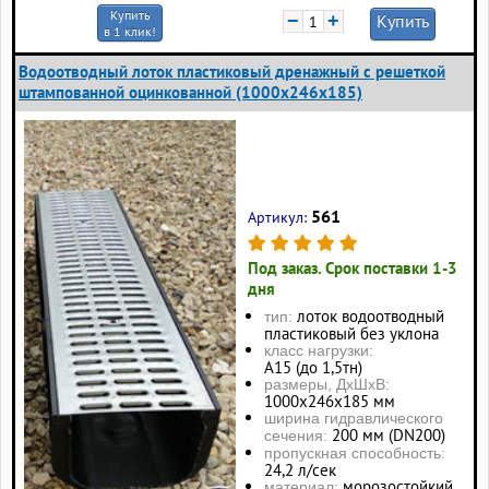
Купить
−
+
Купить
в 1 клик!
Водоотводный лоток пластиковый дренажный с решеткой
штампованной оцинкованной (1000x246x185)
561
Артикул:
Под заказ. Срок поставки 1-3
дня
лоток водоотводный
тип:
пластиковый без уклона
класс нагрузки:
А15 (до 1,5тн)
размеры, ДхШхВ:
1000х246х185 мм
ширина гидравлического
200 мм (DN200)
сечения:
пропускная способность:
24,2 л/сек
морозостойкий
материал: