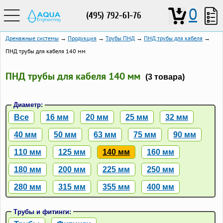
0
(495) 792-61-76
Дренажные системы
→
Продукция
→
Трубы ПНД
→
ПНД трубы для кабеля
→
ПНД трубы для кабеля 140 мм
ПНД трубы для кабеля 140 мм
(3 товара)
Диаметр:
Все
16 мм
20 мм
25 мм
32 мм
40 мм
50 мм
63 мм
75 мм
90 мм
110 мм
125 мм
140 мм
160 мм
180 мм
200 мм
225 мм
250 мм
280 мм
315 мм
355 мм
400 мм
Трубы и фитинги: