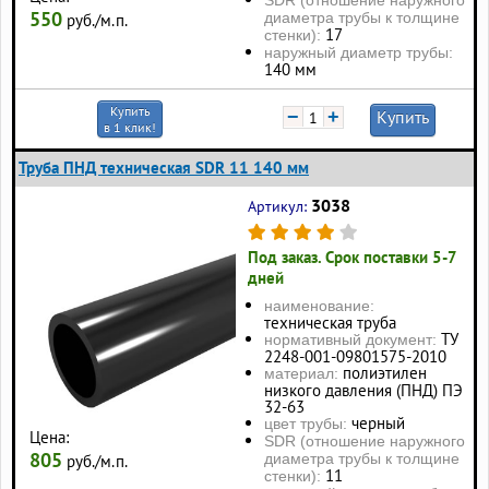
550
диаметра трубы к толщине
руб./м.п.
17
стенки):
наружный диаметр трубы:
140 мм
Купить
−
+
Купить
в 1 клик!
Труба ПНД техническая SDR 11 140 мм
3038
Артикул:
Под заказ. Срок поставки 5-7
дней
наименование:
техническая труба
ТУ
нормативный документ:
2248-001-09801575-2010
полиэтилен
материал:
низкого давления (ПНД) ПЭ
32-63
черный
цвет трубы:
Цена:
SDR (отношение наружного
805
диаметра трубы к толщине
руб./м.п.
11
стенки):