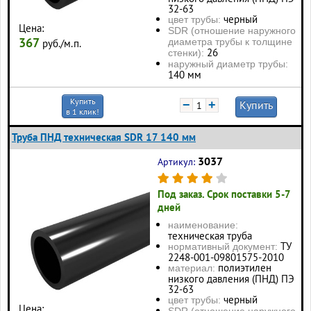
32-63
черный
цвет трубы:
Цена:
SDR (отношение наружного
367
диаметра трубы к толщине
руб./м.п.
26
стенки):
наружный диаметр трубы:
140 мм
Купить
−
+
Купить
в 1 клик!
Труба ПНД техническая SDR 17 140 мм
3037
Артикул:
Под заказ. Срок поставки 5-7
дней
наименование:
техническая труба
ТУ
нормативный документ:
2248-001-09801575-2010
полиэтилен
материал:
низкого давления (ПНД) ПЭ
32-63
черный
цвет трубы:
Цена:
SDR (отношение наружного