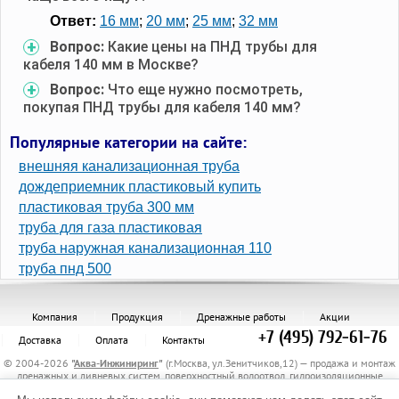
Ответ:
16 мм
;
20 мм
;
25 мм
;
32 мм
Вопрос:
Какие цены на ПНД трубы для
кабеля 140 мм в Москве?
Вопрос:
Что еще нужно посмотреть,
покупая ПНД трубы для кабеля 140 мм?
Популярные категории на сайте:
внешняя канализационная труба
дождеприемник пластиковый купить
пластиковая труба 300 мм
труба для газа пластиковая
труба наружная канализационная 110
труба пнд 500
Компания
Продукция
Дренажные работы
Акции
+7 (495) 792-61-76
Доставка
Оплата
Контакты
© 2004-2026
"
Аква-Инжиниринг
"
(г.Москва, ул.Зенитчиков,12) — продажа и монтаж
дренажных и ливневых систем, поверхностный водоотвод, гидроизоляционные
материалы, канализационные трубы и комплектующие, защитные трубы, материалы