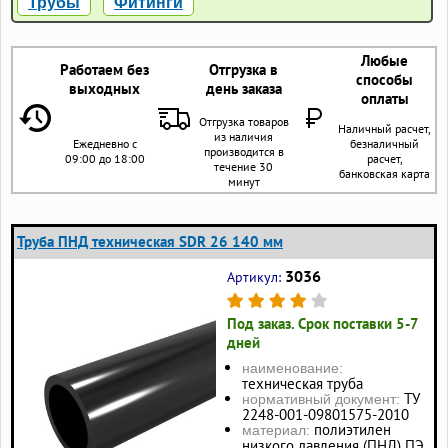
Трубы
Фитинги
Любые
Работаем без
Отгрузка в
способы
выходных
день заказа
оплаты
Отгрузка товаров
Наличный расчет,
из наличия
Ежедневно с
безналичный
производится в
09:00 до 18:00
расчет,
течение 30
банковская карта
минут
Труба ПНД техническая SDR 26 140 мм
3036
Артикул:
Под заказ. Срок поставки 5-7
дней
наименование:
техническая труба
ТУ
нормативный документ:
2248-001-09801575-2010
полиэтилен
материал:
низкого давления (ПНД) ПЭ