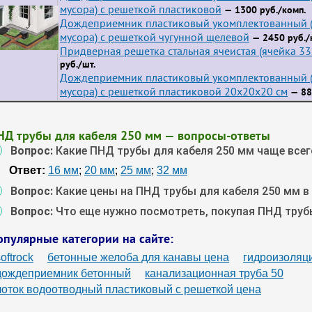
мусора) с решеткой пластиковой
— 1300 руб./комп.
Дождеприемник пластиковый укомплектованный (
мусора) с решеткой чугунной щелевой
— 2450 руб./
Придверная решетка стальная ячеистая (ячейка 3
руб./шт.
Дождеприемник пластиковый укомплектованный (
мусора) с решеткой пластиковой 20х20х20 см
— 88
НД трубы для кабеля 250 мм — вопросы-ответы
Вопрос:
Какие ПНД трубы для кабеля 250 мм чаще все
Ответ:
16 мм
;
20 мм
;
25 мм
;
32 мм
Вопрос:
Какие цены на ПНД трубы для кабеля 250 мм в
Вопрос:
Что еще нужно посмотреть, покупая ПНД труб
опулярные категории на сайте:
oftrock
бетонные желоба для канавы цена
гидроизоляци
дождеприемник бетонный
канализационная труба 50
лоток водоотводный пластиковый с решеткой цена