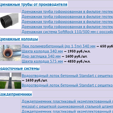
ренажные трубы от производителя
Дренажная труба гофрированная в фильтре геотек
Дренажная труба гофрированная в фильтре геотек
Дренажная труба гофрированная в фильтре геотек
Дренажная труба гофрированная в фильтре геотек
Дренажная система SoftRock 110/300 мм с росси
Дренажные колодцы
Люк полимербетонный (до 1,5тн) 340 мм
— 650 руб.
Шахта колодца 340 мм
— 1950 руб./м.п.
Дно-заглушка 340 мм
— 1600 руб./шт.
Шахта колодца 575 мм
— 4850 руб./м.п.
одосточные системы
Водоотводный лоток бетонный Standart с решетк
— 1650 руб./шт.
Водоотводный лоток бетонный Standart с решетко
Дождеприемники
Дождеприемник пластиковый укомплектованный (
мусора) с решеткой оцинкованной стальной штам
Дождеприемник пластиковый укомплектованный (