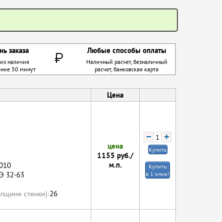
нь заказа
Любые способы оплаты
 из наличия
Наличный расчет, безналичный
ение 30 минут
расчет, банковская карта
Цена
−
+
цена
Купить
1155
руб./
м.п.
010
Купить
Э 32-63
в 1 клик!
26
лщине стенки):