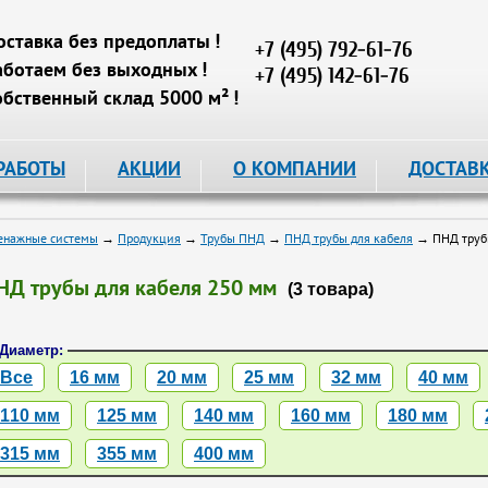
оставка без предоплаты !
+7 (495) 792-61-76
аботаем без выходных !
+7 (495) 142-61-76
обственный склад 5000 м² !
РАБОТЫ
АКЦИИ
О КОМПАНИИ
ДОСТАВ
енажные системы
→
Продукция
→
Трубы ПНД
→
ПНД трубы для кабеля
→ ПНД трубы
НД трубы для кабеля 250 мм
(3 товара)
Диаметр:
Все
16 мм
20 мм
25 мм
32 мм
40 мм
110 мм
125 мм
140 мм
160 мм
180 мм
315 мм
355 мм
400 мм