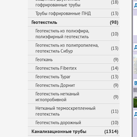
(18)
Д
гофрированные трубы
Трубы гофрированные ПНД
(13)
Геотекстиль
(98)
Геотекстиль из полиэфира,
(10)
полиэфирный геотекстиль
Геотекстиль из полипропилена,
(13)
геотекстиль Сибур
Геоткань
(9)
Геотекстиль Fibertex
(14)
Геотекстиль Typar
(13)
В
Геотекстиль Дорнит
(9)
Геотекстиль нетканый
(9)
иглопробивной
Нетканый термоскрепленный
(11)
геотекстиль
Геотекстиль дорожный
(10)
Канализационные трубы
(1314)