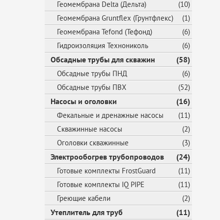
Геомембрана Delta (Дельта)
(10)
Геомембрана Gruntflex (Грунтфлекс)
(1)
Геомембрана Tefond (Тефонд)
(6)
Гидроизоляция Технониколь
(6)
Обсадные трубы для скважин
(58)
Обсадные трубы ПНД
(6)
Обсадные трубы ПВХ
(52)
Насосы и оголовки
(16)
Фекальные и дренажные насосы
(11)
Скважинные насосы
(2)
Оголовки скважинные
(3)
Электрообогрев трубопроводов
(24)
Готовые комплекты FrostGuard
(11)
Готовые комплекты IQ PIPE
(11)
Греющие кабели
(2)
Утеплитель для труб
(11)