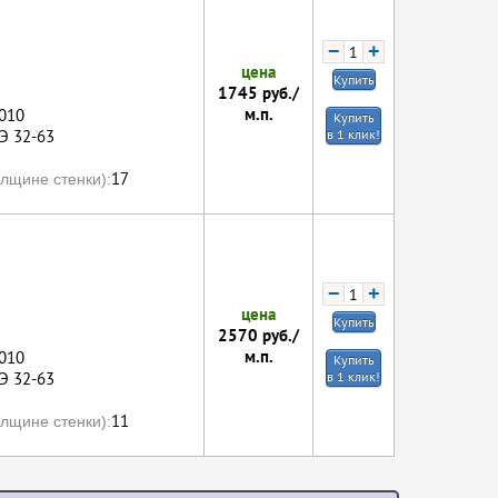
−
+
цена
Купить
1745
руб./
м.п.
010
Купить
Э 32-63
в 1 клик!
17
лщине стенки):
−
+
цена
Купить
2570
руб./
м.п.
010
Купить
Э 32-63
в 1 клик!
11
лщине стенки):