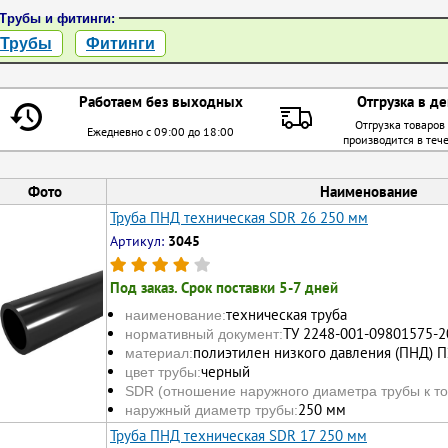
Трубы и фитинги:
Трубы
Фитинги
Работаем без выходных
Отгрузка в де
Отгрузка товаров
Ежедневно с 09:00 до 18:00
производится в теч
Фото
Наименование
Труба ПНД техническая SDR 26 250 мм
Артикул:
3045
Под заказ. Срок поставки 5-7 дней
техническая труба
наименование:
ТУ 2248-001-09801575-2
нормативный документ:
полиэтилен низкого давления (ПНД) П
материал:
черный
цвет трубы:
SDR (отношение наружного диаметра трубы к то
250 мм
наружный диаметр трубы:
Труба ПНД техническая SDR 17 250 мм