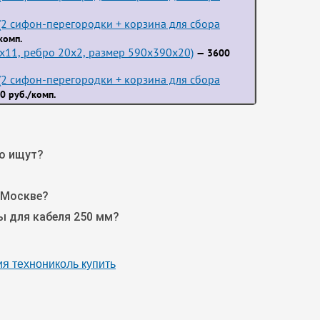
2 сифон-перегородки + корзина для сбора
комп.
3x11, ребро 20x2, размер 590x390x20)
— 3600
2 сифон-перегородки + корзина для сбора
0 руб./комп.
го ищут?
 Москве?
ы для кабеля 250 мм?
я технониколь купить