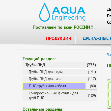
Д
Р
С
Поставляем по всей РОССИИ ❗
ПРОДУКЦИЯ
ДРЕНАЖНЫЕ 
Др
Текущий раздел:
Трубы ПНД
(773)
П
Трубы ПНД для воды
(141)
Трубы ПНД для газа
(117)
ПНД трубы для кабеля
(80)
Компрессионные фитинги для
(189)
труб ПНД
Остальные разделы: