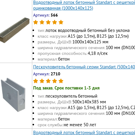
Водоотводный лоток бетонный Standart с решеткой
оцинкованная (1000x140x125)
Артикул:
566
лоток водоотводный бетонный без уклона
тип:
А15 (до 1,5тн), В125 (до 12,5тн)
класс нагрузки:
1000х140х125 мм
размеры, ДхШхВ:
100 мм (DN100
ширина гидравлического сечения:
4,18 л/сек
пропускная способность:
бетон
материал:
Пескоуловитель бетонный серии Standart (500x14
Артикул:
2710
Под заказ. Срок поставки 1-3 дня
пескоуловитель бетонный
тип:
500x140x385 мм
размеры, ДхШхВ:
А15 (до 1,5тн), В125 (до 12,5тн), С
класс нагрузки:
100 мм (DN100
ширина гидравлического сечения:
бетон
материал:
не менее 50 лет
срок службы:
Водоотводный лоток бетонный Standart с решетк