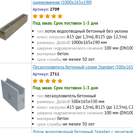
оцинкованная (1000x165x190)
Артикул:
2709
Под заказ. Срок поставки 1-3 дня
лоток водоотводный бетонный без уклона
тип:
А15 (до 1,5тн), В125 (до 12,5тн)
класс нагрузки:
1000х165x190 мм
размеры, ДхШхВ:
100 мм (DN100
ширина гидравлического сечения:
бетон
материал:
не менее 50 лет
срок службы:
Пескоуловитель бетонный серии Standart (500x16
Артикул:
2711
Под заказ. Срок поставки 1-3 дня
пескоуловитель бетонный
тип:
500x165x530 мм
размеры, ДхШхВ:
А15 (до 1,5тн), В125 (до 12,5тн), С
класс нагрузки:
100 мм (DN100
ширина гидравлического сечения:
бетон
материал:
не менее 50 лет
срок службы:
Лоток водоотводный бетонный Standart с решетко