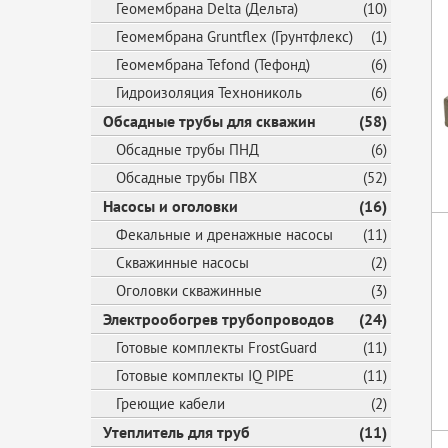
Геомембрана Delta (Дельта)
(10)
Геомембрана Gruntflex (Грунтфлекс)
(1)
Геомембрана Tefond (Тефонд)
(6)
Гидроизоляция Технониколь
(6)
Обсадные трубы для скважин
(58)
Обсадные трубы ПНД
(6)
Обсадные трубы ПВХ
(52)
Насосы и оголовки
(16)
Фекальные и дренажные насосы
(11)
Скважинные насосы
(2)
Оголовки скважинные
(3)
Электрообогрев трубопроводов
(24)
Готовые комплекты FrostGuard
(11)
Готовые комплекты IQ PIPE
(11)
Греющие кабели
(2)
Утеплитель для труб
(11)