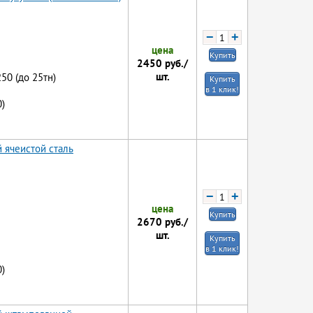
−
+
цена
Купить
2450
руб./
шт.
250 (до 25тн)
Купить
в 1 клик!
)
 ячеистой сталь
−
+
цена
Купить
2670
руб./
шт.
Купить
в 1 клик!
)