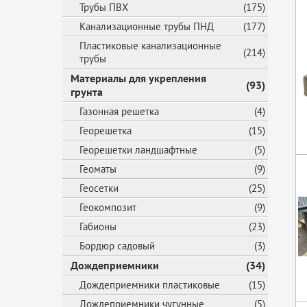
Трубы ПВХ
(175)
Канализационные трубы ПНД
(177)
Пластиковые канализационные
(214)
трубы
Материалы для укрепления
(93)
грунта
Газонная решетка
(4)
Георешетка
(15)
Георешетки ландшафтные
(5)
Геоматы
(9)
Геосетки
(25)
Геокомпозит
(9)
Габионы
(23)
Бордюр садовый
(3)
Дождеприемники
(34)
Дождеприемники пластиковые
(15)
Дождеприемники чугунные
(5)