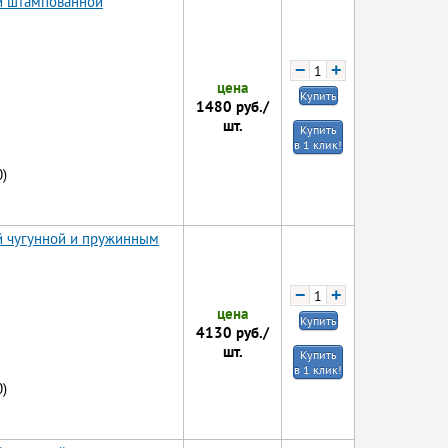
ой штампованной
−
+
цена
Купить
1480
руб./
шт.
Купить
в 1 клик!
)
й чугунной и пружинным
−
+
цена
Купить
4130
руб./
шт.
Купить
в 1 клик!
)