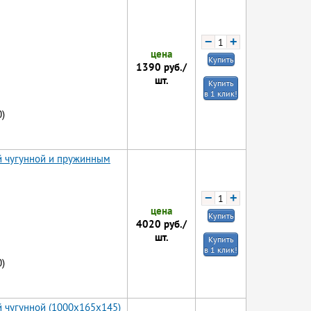
−
+
цена
Купить
1390
руб./
шт.
Купить
в 1 клик!
)
й чугунной и пружинным
−
+
цена
Купить
4020
руб./
шт.
Купить
в 1 клик!
)
й чугунной (1000x165x145)