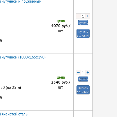
й чугунной и пружинным
−
+
цена
Купить
4070
руб./
шт.
Купить
в 1 клик!
)
й чугунной (1000x165x190)
−
+
цена
Купить
2540
руб./
шт.
250 (до 25тн)
Купить
в 1 клик!
)
 ячеистой сталь