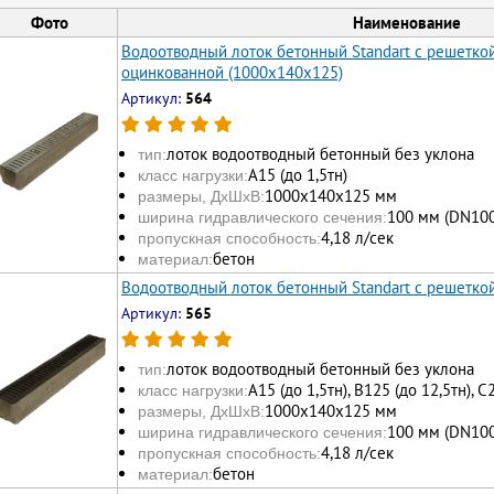
Фото
Наименование
Водоотводный лоток бетонный Standart с решетк
оцинкованной (1000x140x125)
Артикул:
564
лоток водоотводный бетонный без уклона
тип:
А15 (до 1,5тн)
класс нагрузки:
1000х140х125 мм
размеры, ДхШхВ:
100 мм (DN100
ширина гидравлического сечения:
4,18 л/сек
пропускная способность:
бетон
материал:
Водоотводный лоток бетонный Standart с решетко
Артикул:
565
лоток водоотводный бетонный без уклона
тип:
А15 (до 1,5тн), В125 (до 12,5тн), С
класс нагрузки:
1000х140х125 мм
размеры, ДхШхВ:
100 мм (DN100
ширина гидравлического сечения:
4,18 л/сек
пропускная способность:
бетон
материал: