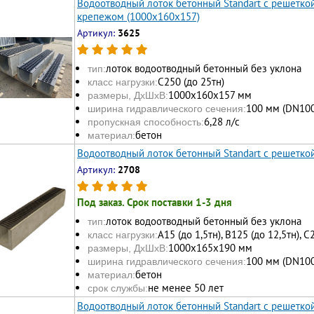
Водоотводный лоток бетонный Standart с решетко
крепежом (1000x160x157)
Артикул:
3625
лоток водоотводный бетонный без уклона
тип:
С250 (до 25тн)
класс нагрузки:
1000х160x157 мм
размеры, ДхШхВ:
100 мм (DN100
ширина гидравлического сечения:
6,28 л/с
пропускная способность:
бетон
материал:
Водоотводный лоток бетонный Standart с решетко
Артикул:
2708
Под заказ. Срок поставки 1-3 дня
лоток водоотводный бетонный без уклона
тип:
А15 (до 1,5тн), В125 (до 12,5тн), С
класс нагрузки:
1000х165x190 мм
размеры, ДхШхВ:
100 мм (DN100
ширина гидравлического сечения:
бетон
материал:
не менее 50 лет
срок службы:
Водоотводный лоток бетонный Standart с решеткой