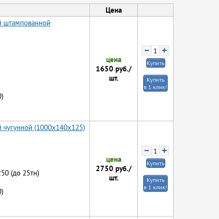
Цена
ой штампованной
−
+
цена
Купить
1650
руб./
шт.
Купить
в 1 клик!
)
й чугунной (1000x140x125)
−
+
цена
Купить
2750
руб./
250 (до 25тн)
шт.
Купить
в 1 клик!
)