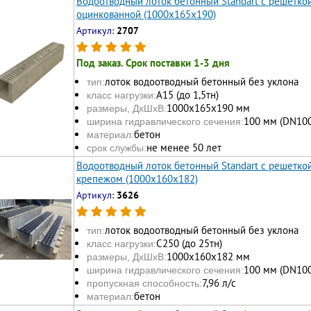
Водоотводный лоток бетонный Standart с решетк
оцинкованной (1000x165x190)
Артикул:
2707
Под заказ. Срок поставки 1-3 дня
лоток водоотводный бетонный без уклона
тип:
А15 (до 1,5тн)
класс нагрузки:
1000х165x190 мм
размеры, ДхШхВ:
100 мм (DN100
ширина гидравлического сечения:
бетон
материал:
не менее 50 лет
срок службы:
Водоотводный лоток бетонный Standart с решетко
крепежом (1000x160x182)
Артикул:
3626
лоток водоотводный бетонный без уклона
тип:
С250 (до 25тн)
класс нагрузки:
1000х160x182 мм
размеры, ДхШхВ:
100 мм (DN100
ширина гидравлического сечения:
7,96 л/с
пропускная способность:
бетон
материал: