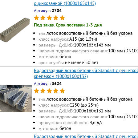
оцинкованной (1000x165x145)
Артикул:
2704
Под заказ. Срок поставки 1-3 дня
лоток водоотводный бетонный без уклона
тип:
А15 (до 1,5тн)
класс нагрузки:
1000х165x145 мм
размеры, ДхШхВ:
100 мм (DN100
ширина гидравлического сечения:
бетон
материал:
не менее 50 лет
срок службы:
Водоотводный лоток бетонный Standart с решетко
крепежом (1000x160x132)
Артикул:
3624
лоток водоотводный бетонный без уклона
тип:
С250 (до 25тн)
класс нагрузки:
1000х160x132 мм
размеры, ДхШхВ:
100 мм (DN100
ширина гидравлического сечения:
4,6 л/с
пропускная способность:
бетон
материал:
Водоотводный лоток бетонный Standart с решетко