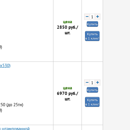
−
+
цена
Купить
2850
руб./
шт.
Купить
в 1 клик!
)
5x530)
−
+
цена
Купить
6970
руб./
шт.
Купить
250 (до 25тн)
в 1 клик!
)
й штампованной