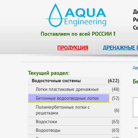
Д
Р
С
Поставляем по всей РОССИИ ❗
ПРОДУКЦИЯ
ДРЕНАЖНЫЕ 
Др
Текущий раздел:
Водосточные системы
(622)
Б
Лотки пластиковые дренажные
(48)
Бетонные водоотводные лотки
(52)
Полимербетонные лотки с
(6)
решетками
Водостоки
(63)
←
Водоотводы
(63)