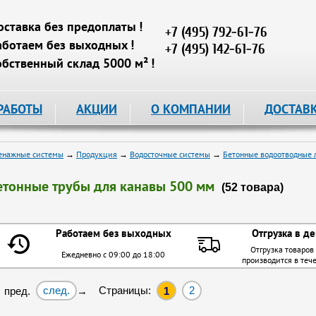
оставка без предоплаты !
+7 (495) 792-61-76
аботаем без выходных !
+7 (495) 142-61-76
обственный склад 5000 м² !
РАБОТЫ
АКЦИИ
О КОМПАНИИ
ДОСТАВ
енажные системы
→
Продукция
→
Водосточные системы
→
Бетонные водоотводные 
етонные трубы для канавы 500 мм
(52 товара)
Работаем без выходных
Отгрузка в де
Отгрузка товаров
Ежедневно с 09:00 до 18:00
производится в теч
след.
Страницы:
2
 пред.
→
1