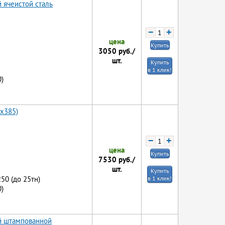
 ячеистой сталь
−
+
цена
Купить
3050
руб./
шт.
Купить
в 1 клик!
)
0x385)
−
+
цена
Купить
7530
руб./
шт.
Купить
250 (до 25тн)
в 1 клик!
)
ой штампованной