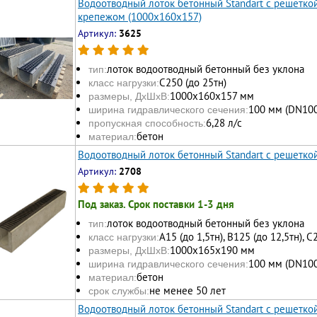
Водоотводный лоток бетонный Standart с решетко
крепежом (1000x160x157)
Артикул:
3625
лоток водоотводный бетонный без уклона
тип:
С250 (до 25тн)
класс нагрузки:
1000х160x157 мм
размеры, ДхШхВ:
100 мм (DN100
ширина гидравлического сечения:
6,28 л/с
пропускная способность:
бетон
материал:
Водоотводный лоток бетонный Standart с решетко
Артикул:
2708
Под заказ. Срок поставки 1-3 дня
лоток водоотводный бетонный без уклона
тип:
А15 (до 1,5тн), В125 (до 12,5тн), С
класс нагрузки:
1000х165x190 мм
размеры, ДхШхВ:
100 мм (DN100
ширина гидравлического сечения:
бетон
материал:
не менее 50 лет
срок службы:
Водоотводный лоток бетонный Standart с решеткой