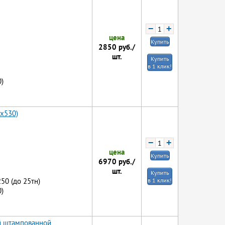
−
+
цена
Купить
2850
руб./
шт.
Купить
в 1 клик!
)
5x530)
−
+
цена
Купить
6970
руб./
шт.
Купить
250 (до 25тн)
в 1 клик!
)
й штампованной