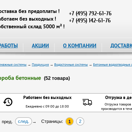
оставка без предоплаты !
+7 (495) 792-61-76
аботаем без выходных !
+7 (495) 142-61-76
обственный склад 5000 м² !
РАБОТЫ
АКЦИИ
О КОМПАНИИ
ДОСТАВ
енажные системы
→
Продукция
→
Водосточные системы
→
Бетонные водоотводные 
ороба бетонные
(52 товара)
Работаем без выходных
Отгрузка в де
Отгрузка товаров
Ежедневно с 09:00 до 18:00
производится в теч
след.
Страницы:
2
 пред.
→
1