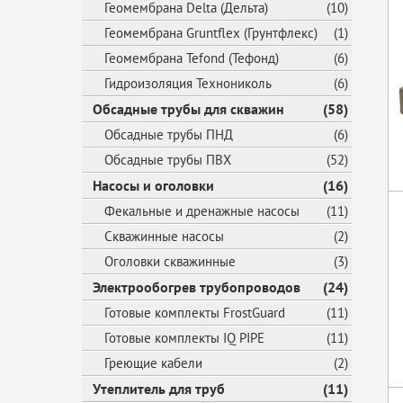
Геомембрана Delta (Дельта)
(10)
Геомембрана Gruntflex (Грунтфлекс)
(1)
Геомембрана Tefond (Тефонд)
(6)
Гидроизоляция Технониколь
(6)
Обсадные трубы для скважин
(58)
Обсадные трубы ПНД
(6)
Обсадные трубы ПВХ
(52)
Насосы и оголовки
(16)
Фекальные и дренажные насосы
(11)
Скважинные насосы
(2)
Оголовки скважинные
(3)
Электрообогрев трубопроводов
(24)
Готовые комплекты FrostGuard
(11)
Готовые комплекты IQ PIPE
(11)
Греющие кабели
(2)
Утеплитель для труб
(11)