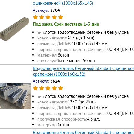
оцинкованной (1000x165x145)
Артикул:
2704
Под заказ. Срок поставки 1-3 дня
лоток водоотводный бетонный без уклона
тип:
А15 (до 1,5тн)
класс нагрузки:
1000х165x145 мм
размеры, ДхШхВ:
100 мм (DN100
ширина гидравлического сечения:
бетон
материал:
не менее 50 лет
срок службы:
Водоотводный лоток бетонный Standart с решетко
крепежом (1000x160x132)
Артикул:
3624
лоток водоотводный бетонный без уклона
тип:
С250 (до 25тн)
класс нагрузки:
1000х160x132 мм
размеры, ДхШхВ:
100 мм (DN100
ширина гидравлического сечения:
4,6 л/с
пропускная способность:
бетон
материал:
Водоотводный лоток бетонный Standart с решетко