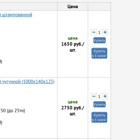
Цена
ой штампованной
−
+
цена
Купить
1650
руб./
шт.
Купить
в 1 клик!
)
й чугунной (1000x140x125)
−
+
цена
Купить
2750
руб./
250 (до 25тн)
шт.
Купить
в 1 клик!
)