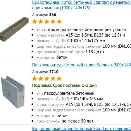
Водоотводный лоток бетонный Standart с решеткой
оцинкованная (1000x140x125)
Артикул:
566
лоток водоотводный бетонный без уклона
тип:
А15 (до 1,5тн), В125 (до 12,5тн)
класс нагрузки:
1000х140х125 мм
размеры, ДхШхВ:
100 мм (DN100
ширина гидравлического сечения:
4,18 л/сек
пропускная способность:
бетон
материал:
Пескоуловитель бетонный серии Standart (500x14
Артикул:
2710
Под заказ. Срок поставки 1-3 дня
пескоуловитель бетонный
тип:
500x140x385 мм
размеры, ДхШхВ:
А15 (до 1,5тн), В125 (до 12,5тн), С
класс нагрузки:
100 мм (DN100
ширина гидравлического сечения:
бетон
материал:
не менее 50 лет
срок службы:
Водоотводный лоток бетонный Standart с решетк