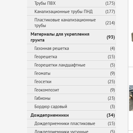
Трубы ПВХ
(175)
Канализационные трубы ПНД
(177)
Пластиковые канализационные
(214)
трубы
Материалы для укрепления
(93)
грунта
Газонная решетка
(4)
Георешетка
(15)
Георешетки ландшафтные
(5)
Геоматы
(9)
Геосетки
(25)
Геокомпозит
(9)
Габионы
(23)
Бордюр садовый
(3)
Дождеприемники
(34)
Дождеприемники пластиковые
(15)
Дождеприемники чугунные
(5)