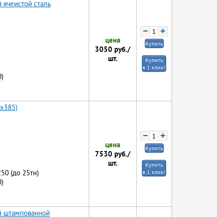
 ячеистой сталь
−
+
цена
Купить
3050
руб./
шт.
Купить
в 1 клик!
)
0x385)
−
+
цена
Купить
7530
руб./
шт.
Купить
250 (до 25тн)
в 1 клик!
)
ой штампованной