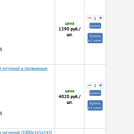
−
+
цена
Купить
1390
руб./
шт.
Купить
в 1 клик!
)
й чугунной и пружинным
−
+
цена
Купить
4020
руб./
шт.
Купить
в 1 клик!
)
й чугунной (1000x165x145)