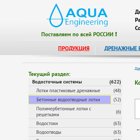
Д
Р
С
Поставляем по всей РОССИИ ❗
ПРОДУКЦИЯ
ДРЕНАЖНЫЕ 
Др
Текущий раздел:
Водосточные системы
(622)
К
Лотки пластиковые дренажные
(48)
Бетонные водоотводные лотки
(52)
Полимербетонные лотки с
(6)
решетками
Водостоки
(63)
←
Водоотводы
(63)