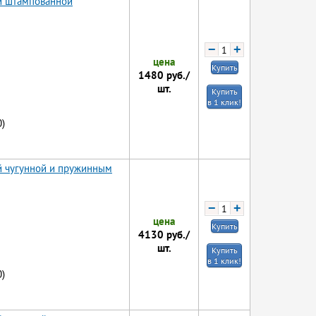
ой штампованной
−
+
цена
Купить
1480
руб./
шт.
Купить
в 1 клик!
)
й чугунной и пружинным
−
+
цена
Купить
4130
руб./
шт.
Купить
в 1 клик!
)