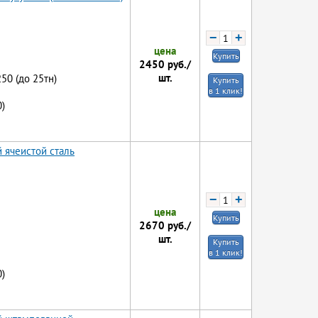
−
+
цена
Купить
2450
руб./
шт.
250 (до 25тн)
Купить
в 1 клик!
)
 ячеистой сталь
−
+
цена
Купить
2670
руб./
шт.
Купить
в 1 клик!
)