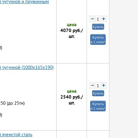
й чугунной и пружинным
−
+
цена
Купить
4070
руб./
шт.
Купить
в 1 клик!
)
й чугунной (1000x165x190)
−
+
цена
Купить
2540
руб./
шт.
250 (до 25тн)
Купить
в 1 клик!
)
 ячеистой сталь