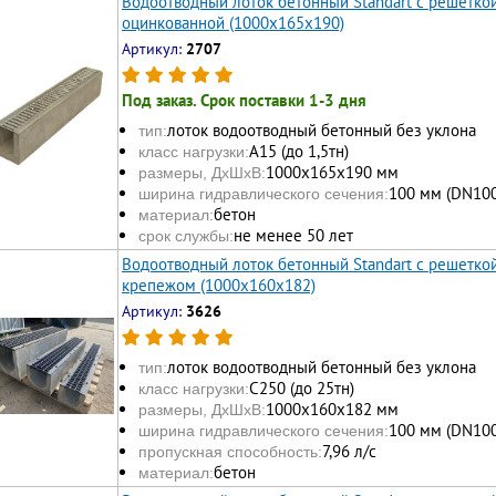
Водоотводный лоток бетонный Standart с решетк
оцинкованной (1000x165x190)
Артикул:
2707
Под заказ. Срок поставки 1-3 дня
лоток водоотводный бетонный без уклона
тип:
А15 (до 1,5тн)
класс нагрузки:
1000х165x190 мм
размеры, ДхШхВ:
100 мм (DN100
ширина гидравлического сечения:
бетон
материал:
не менее 50 лет
срок службы:
Водоотводный лоток бетонный Standart с решетко
крепежом (1000x160x182)
Артикул:
3626
лоток водоотводный бетонный без уклона
тип:
С250 (до 25тн)
класс нагрузки:
1000х160x182 мм
размеры, ДхШхВ:
100 мм (DN100
ширина гидравлического сечения:
7,96 л/с
пропускная способность:
бетон
материал: