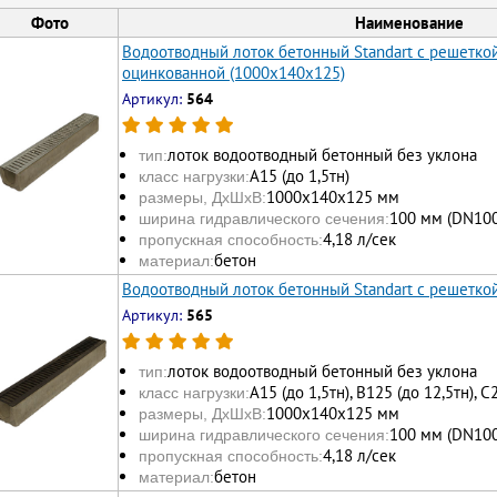
Фото
Наименование
Водоотводный лоток бетонный Standart с решетк
оцинкованной (1000x140x125)
Артикул:
564
лоток водоотводный бетонный без уклона
тип:
А15 (до 1,5тн)
класс нагрузки:
1000х140х125 мм
размеры, ДхШхВ:
100 мм (DN100
ширина гидравлического сечения:
4,18 л/сек
пропускная способность:
бетон
материал:
Водоотводный лоток бетонный Standart с решетко
Артикул:
565
лоток водоотводный бетонный без уклона
тип:
А15 (до 1,5тн), В125 (до 12,5тн), С
класс нагрузки:
1000х140х125 мм
размеры, ДхШхВ:
100 мм (DN100
ширина гидравлического сечения:
4,18 л/сек
пропускная способность:
бетон
материал: