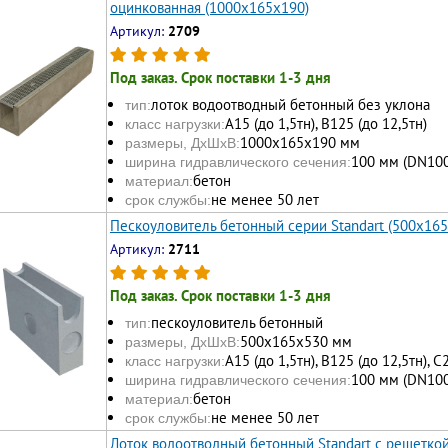
оцинкованная (1000x165x190)
Артикул:
2709
Под заказ. Срок поставки 1-3 дня
лоток водоотводный бетонный без уклона
тип:
А15 (до 1,5тн), В125 (до 12,5тн)
класс нагрузки:
1000х165x190 мм
размеры, ДхШхВ:
100 мм (DN100
ширина гидравлического сечения:
бетон
материал:
не менее 50 лет
срок службы:
Пескоуловитель бетонный серии Standart (500x16
Артикул:
2711
Под заказ. Срок поставки 1-3 дня
пескоуловитель бетонный
тип:
500x165x530 мм
размеры, ДхШхВ:
А15 (до 1,5тн), В125 (до 12,5тн), С
класс нагрузки:
100 мм (DN100
ширина гидравлического сечения:
бетон
материал:
не менее 50 лет
срок службы:
Лоток водоотводный бетонный Standart с решетко