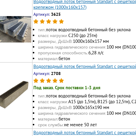
Водоотводный лоток бетонный Standart с решетко
крепежом (1000x160x157)
Артикул:
3625
лоток водоотводный бетонный без уклона
тип:
С250 (до 25тн)
класс нагрузки:
1000х160x157 мм
размеры, ДхШхВ:
100 мм (DN100
ширина гидравлического сечения:
6,28 л/с
пропускная способность:
бетон
материал:
Водоотводный лоток бетонный Standart с решетко
Артикул:
2708
Под заказ. Срок поставки 1-3 дня
лоток водоотводный бетонный без уклона
тип:
А15 (до 1,5тн), В125 (до 12,5тн), С
класс нагрузки:
1000х165x190 мм
размеры, ДхШхВ:
100 мм (DN100
ширина гидравлического сечения:
бетон
материал:
не менее 50 лет
срок службы:
Водоотводный лоток бетонный Standart с решеткой