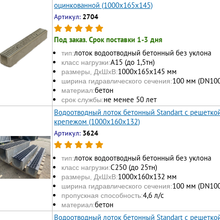
оцинкованной (1000x165x145)
Артикул:
2704
Под заказ. Срок поставки 1-3 дня
лоток водоотводный бетонный без уклона
тип:
А15 (до 1,5тн)
класс нагрузки:
1000х165x145 мм
размеры, ДхШхВ:
100 мм (DN100
ширина гидравлического сечения:
бетон
материал:
не менее 50 лет
срок службы:
Водоотводный лоток бетонный Standart с решетко
крепежом (1000x160x132)
Артикул:
3624
лоток водоотводный бетонный без уклона
тип:
С250 (до 25тн)
класс нагрузки:
1000х160x132 мм
размеры, ДхШхВ:
100 мм (DN100
ширина гидравлического сечения:
4,6 л/с
пропускная способность:
бетон
материал:
Водоотводный лоток бетонный Standart с решетко