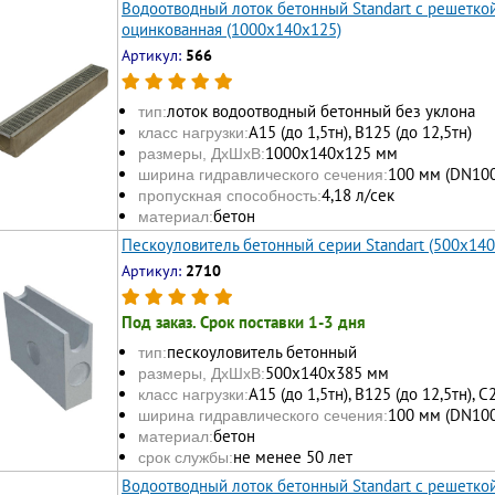
Водоотводный лоток бетонный Standart с решеткой
оцинкованная (1000x140x125)
Артикул:
566
лоток водоотводный бетонный без уклона
тип:
А15 (до 1,5тн), В125 (до 12,5тн)
класс нагрузки:
1000х140х125 мм
размеры, ДхШхВ:
100 мм (DN100
ширина гидравлического сечения:
4,18 л/сек
пропускная способность:
бетон
материал:
Пескоуловитель бетонный серии Standart (500x14
Артикул:
2710
Под заказ. Срок поставки 1-3 дня
пескоуловитель бетонный
тип:
500x140x385 мм
размеры, ДхШхВ:
А15 (до 1,5тн), В125 (до 12,5тн), С
класс нагрузки:
100 мм (DN100
ширина гидравлического сечения:
бетон
материал:
не менее 50 лет
срок службы:
Водоотводный лоток бетонный Standart с решетк