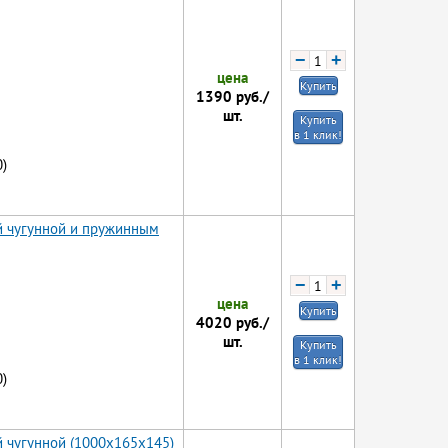
−
+
цена
Купить
1390
руб./
шт.
Купить
в 1 клик!
)
й чугунной и пружинным
−
+
цена
Купить
4020
руб./
шт.
Купить
в 1 клик!
)
й чугунной (1000x165x145)