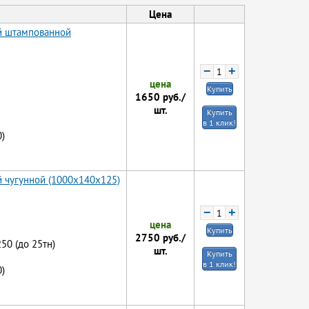
Цена
ой штампованной
−
+
цена
Купить
1650
руб./
шт.
Купить
в 1 клик!
)
й чугунной (1000x140x125)
−
+
цена
Купить
2750
руб./
250 (до 25тн)
шт.
Купить
в 1 клик!
)