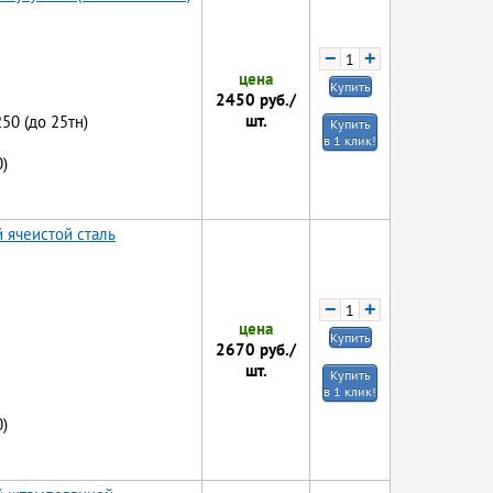
−
+
цена
Купить
2450
руб./
шт.
250 (до 25тн)
Купить
в 1 клик!
)
 ячеистой сталь
−
+
цена
Купить
2670
руб./
шт.
Купить
в 1 клик!
)