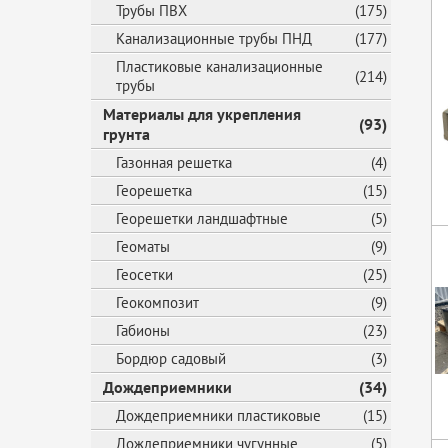
Трубы ПВХ
(175)
Канализационные трубы ПНД
(177)
Пластиковые канализационные
(214)
трубы
Материалы для укрепления
(93)
грунта
Газонная решетка
(4)
Георешетка
(15)
Георешетки ландшафтные
(5)
Геоматы
(9)
Геосетки
(25)
Геокомпозит
(9)
Габионы
(23)
Бордюр садовый
(3)
Дождеприемники
(34)
Дождеприемники пластиковые
(15)
Дождеприемники чугунные
(5)