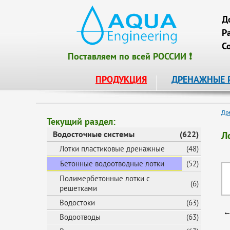
Д
Р
С
Поставляем по всей РОССИИ ❗
ПРОДУКЦИЯ
ДРЕНАЖНЫЕ 
Др
Текущий раздел:
Водосточные системы
(622)
Л
Лотки пластиковые дренажные
(48)
Бетонные водоотводные лотки
(52)
Полимербетонные лотки с
(6)
решетками
Водостоки
(63)
←
Водоотводы
(63)