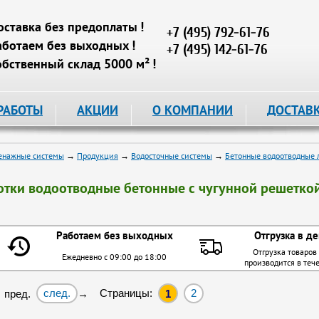
оставка без предоплаты !
+7 (495) 792-61-76
аботаем без выходных !
+7 (495) 142-61-76
обственный склад 5000 м² !
РАБОТЫ
АКЦИИ
О КОМПАНИИ
ДОСТАВ
енажные системы
→
Продукция
→
Водосточные системы
→
Бетонные водоотводные 
отки водоотводные бетонные с чугунной решетко
Работаем без выходных
Отгрузка в де
Отгрузка товаров
Ежедневно с 09:00 до 18:00
производится в теч
след.
Страницы:
2
 пред.
→
1