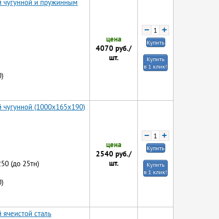
й чугунной и пружинным
−
+
цена
Купить
4070
руб./
шт.
Купить
в 1 клик!
)
й чугунной (1000x165x190)
−
+
цена
Купить
2540
руб./
шт.
250 (до 25тн)
Купить
в 1 клик!
)
 ячеистой сталь