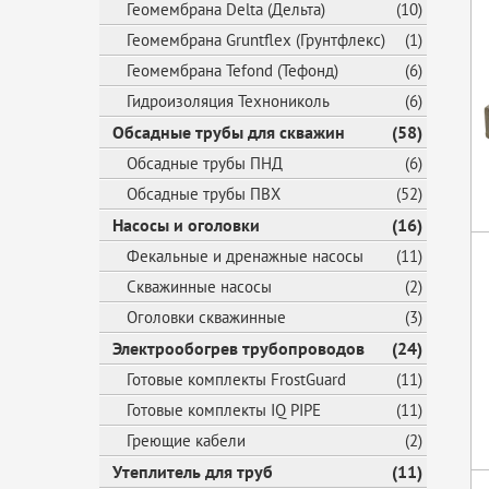
Геомембрана Delta (Дельта)
(10)
Геомембрана Gruntflex (Грунтфлекс)
(1)
Геомембрана Tefond (Тефонд)
(6)
Гидроизоляция Технониколь
(6)
Обсадные трубы для скважин
(58)
Обсадные трубы ПНД
(6)
Обсадные трубы ПВХ
(52)
Насосы и оголовки
(16)
Фекальные и дренажные насосы
(11)
Скважинные насосы
(2)
Оголовки скважинные
(3)
Электрообогрев трубопроводов
(24)
Готовые комплекты FrostGuard
(11)
Готовые комплекты IQ PIPE
(11)
Греющие кабели
(2)
Утеплитель для труб
(11)