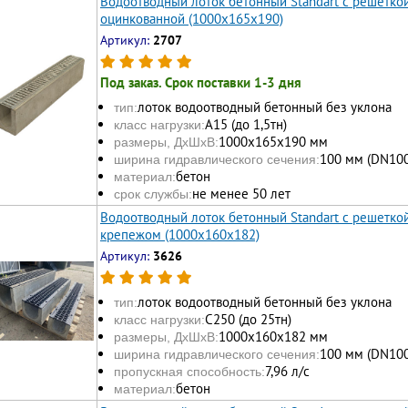
Водоотводный лоток бетонный Standart с решетк
оцинкованной (1000x165x190)
Артикул:
2707
Под заказ. Срок поставки 1-3 дня
лоток водоотводный бетонный без уклона
тип:
А15 (до 1,5тн)
класс нагрузки:
1000х165x190 мм
размеры, ДхШхВ:
100 мм (DN100
ширина гидравлического сечения:
бетон
материал:
не менее 50 лет
срок службы:
Водоотводный лоток бетонный Standart с решетко
крепежом (1000x160x182)
Артикул:
3626
лоток водоотводный бетонный без уклона
тип:
С250 (до 25тн)
класс нагрузки:
1000х160x182 мм
размеры, ДхШхВ:
100 мм (DN100
ширина гидравлического сечения:
7,96 л/с
пропускная способность:
бетон
материал: