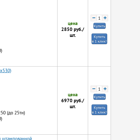
−
+
цена
Купить
2850
руб./
шт.
Купить
в 1 клик!
)
5x530)
−
+
цена
Купить
6970
руб./
шт.
Купить
250 (до 25тн)
в 1 клик!
)
й штампованной