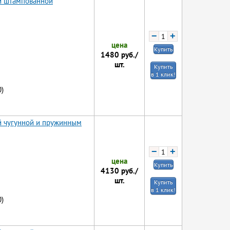
ой штампованной
−
+
цена
Купить
1480
руб./
шт.
Купить
в 1 клик!
)
й чугунной и пружинным
−
+
цена
Купить
4130
руб./
шт.
Купить
в 1 клик!
)