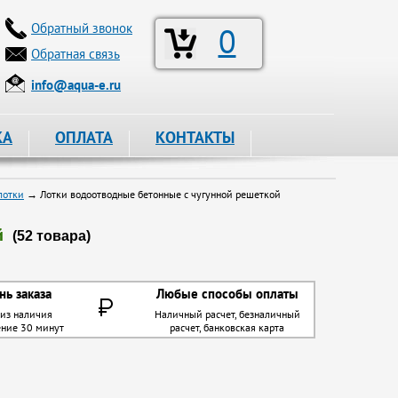
Обратный звонок
0
Обратная связь
info@aqua-e.ru
КА
ОПЛАТА
КОНТАКТЫ
лотки
→ Лотки водоотводные бетонные с чугунной решеткой
й
(52 товара)
нь заказа
Любые способы оплаты
 из наличия
Наличный расчет, безналичный
ение 30 минут
расчет, банковская карта