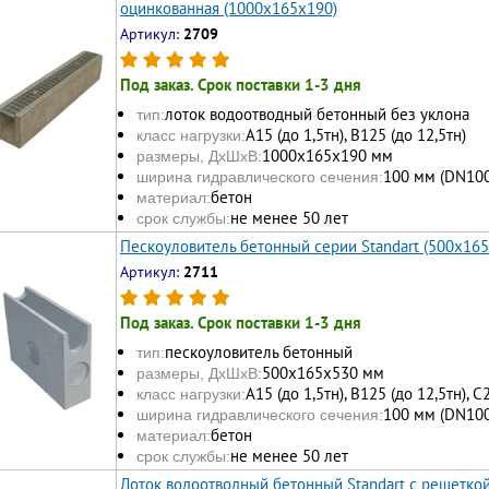
оцинкованная (1000x165x190)
Артикул:
2709
Под заказ. Срок поставки 1-3 дня
лоток водоотводный бетонный без уклона
тип:
А15 (до 1,5тн), В125 (до 12,5тн)
класс нагрузки:
1000х165x190 мм
размеры, ДхШхВ:
100 мм (DN100
ширина гидравлического сечения:
бетон
материал:
не менее 50 лет
срок службы:
Пескоуловитель бетонный серии Standart (500x16
Артикул:
2711
Под заказ. Срок поставки 1-3 дня
пескоуловитель бетонный
тип:
500x165x530 мм
размеры, ДхШхВ:
А15 (до 1,5тн), В125 (до 12,5тн), С
класс нагрузки:
100 мм (DN100
ширина гидравлического сечения:
бетон
материал:
не менее 50 лет
срок службы:
Лоток водоотводный бетонный Standart с решетко