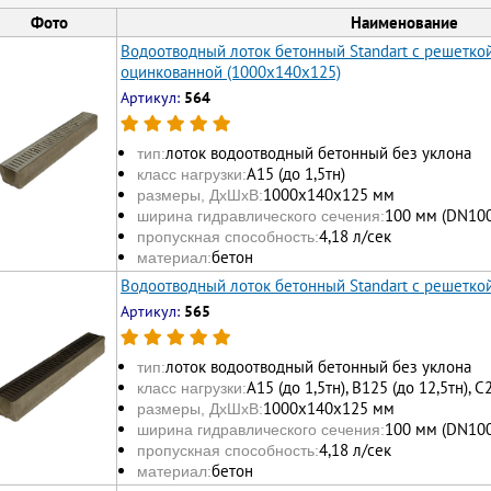
Фото
Наименование
Водоотводный лоток бетонный Standart с решетк
оцинкованной (1000x140x125)
Артикул:
564
лоток водоотводный бетонный без уклона
тип:
А15 (до 1,5тн)
класс нагрузки:
1000х140х125 мм
размеры, ДхШхВ:
100 мм (DN100
ширина гидравлического сечения:
4,18 л/сек
пропускная способность:
бетон
материал:
Водоотводный лоток бетонный Standart с решетко
Артикул:
565
лоток водоотводный бетонный без уклона
тип:
А15 (до 1,5тн), В125 (до 12,5тн), С
класс нагрузки:
1000х140х125 мм
размеры, ДхШхВ:
100 мм (DN100
ширина гидравлического сечения:
4,18 л/сек
пропускная способность:
бетон
материал: