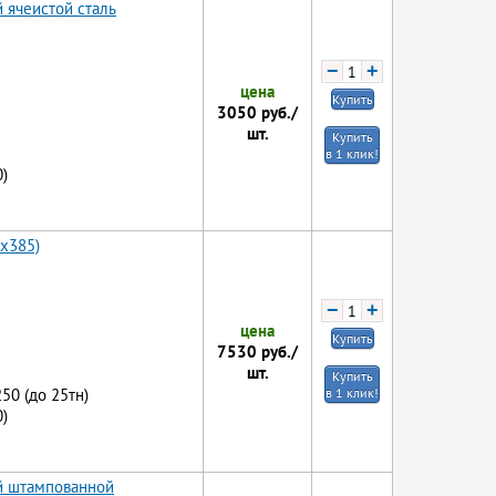
 ячеистой сталь
−
+
цена
Купить
3050
руб./
шт.
Купить
в 1 клик!
)
0x385)
−
+
цена
Купить
7530
руб./
шт.
Купить
250 (до 25тн)
в 1 клик!
)
ой штампованной