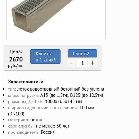
Цена:
Купить
Купить!
2670
в 1 клик!
−
+
руб./шт.
Характеристики
лоток водоотводный бетонный без уклона
тип:
А15 (до 1,5тн), В125 (до 12,5тн)
класс нагрузки:
1000х165x145 мм
размеры, ДхШхВ:
100 мм
ширина гидравлического сечения:
(DN100)
бетон
материал:
не менее 50 лет
срок службы:
Россия
производитель: