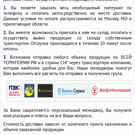
Лотки дождевые бетонные с решеткой
1.
Вы можете заказать весь необходимый материал по
Лотки для стока воды бетонные
телефону и оплатить непосредственно на месте доставки.
Данные условия по оплате распространяются на Москву, МО и
Лотки для канавы железобетонные
прилегающие области.
Лотки для канавы ЖБИ
2.
Вы имеете возможность приехать к нам на склад, оплатить и
осуществить вывоз продукции со склада собственным
Лотки водоотводные бетонные с чугунной решеткой
транспортом. Отгрузка производится в течении 10 минут после
Лотки водоотводные бетонные с решеткой
оплаты.
Лотки водоотводные бетонные коробчатые
3.
Возможна отправка любого объема продукции по ВСЕЙ
ТЕРРИТОРИИ РФ и в страны СНГ через транспортную компанию,
Лотки бетонные с чугунной решеткой
которая наиболее удобна для Вас. Наши менеджеры помогут
Вам выполнить все расчеты по отправке и получению груза.
Лотки бетонные 400х400х3000
Лотки DN500
Лотки DN300
Ливневые лотки бетонные с решеткой
Кюветные лотки бетонные открытого типа
Кюветные лотки
Короба бетонные
Железобетонные лотки для ливневой канализации
За Вами закрепляется персональный менеджер, Вы получите
консультации и ответы на все Ваши вопросы.
Жб лотки для ливневки
Жб лотки для канав
Стоимость доставки зависит от конечного пункта назначения и
Ж Б лотки для ливневой канализации
объема заказанной продукции.
Дренажные лотки бетонные