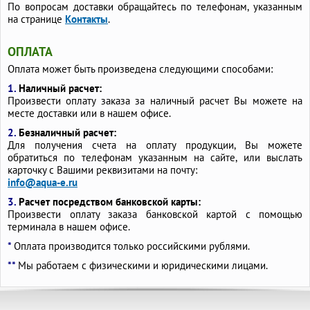
По вопросам доставки обращайтесь по телефонам, указанным
на странице
Контакты
.
Дорожные лотки водоотводные бетонные
Водоотводные бу бетонные лотки
ОПЛАТА
Бетонные трубы для канавы 500 мм
Бетонные сливы
Оплата может быть произведена следующими способами:
Бетонные лотки с крышками
1.
Наличный расчет:
Бетонные лотки для отвода воды
Произвести оплату заказа за наличный расчет Вы можете на
месте доставки или в нашем офисе.
Бетонные лотки для ливневой канализации
2.
Безналичный расчет:
Бетонные лотки для канавы
Бетонные лотки DN200
Для получения счета на оплату продукции, Вы можете
обратиться по телефонам указанным на сайте, или выслать
Бетонные каналы
Бетонные канавы
карточку с Вашими реквизитами на почту:
Бетонные изделия для канавы
info@aqua-e.ru
Бетонные желоба для отвода воды
3.
Расчет посредством банковской карты:
Произвести оплату заказа банковской картой с помощью
Бетонные желоба для водоотвода
терминала в нашем офисе.
*
Оплата производится только российскими рублями.
**
Мы работаем с физическими и юридическими лицами.