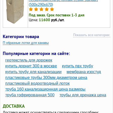
(500x290x670)
Под заказ. Срок поставки 1-3 дня
Цена:
11600
руб./шт.
Показать все категории:
Категории товара
П образные лотки для канавы
П образные бетонные лотки
Популярные категории на сайте:
П образные бетонные блоки для канавы
геотекстиль для дорожек
Лотки ливневые бетонные с чугунной решеткой
купить дорнит 300 в москве
купить пвх трубу
купить трубу для канализации
мембрана изостуд
Лотки железобетонные дренажные
пластиковые трубы 300мм диаметром цена
Лотки железобетонные водопропускные
пластиковый водоотводный лоток
Лотки железобетонные водоотводные с решеткой
труба 160 канализационная цена размеры
Лотки дренажные бетонные в канаву
труба гофрированная 500
трубы для дренажа цена
Лотки дорожные водоотводные железобетонные
ДОСТАВКА
Лотки дождеприемные бетонные
Доставка может осуществляться следующими способами: