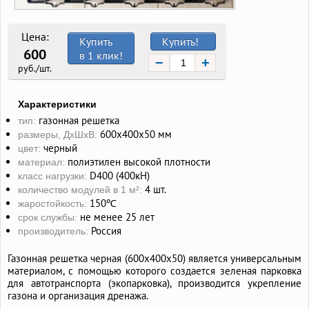
Цена:
Купить
Купить!
600
в 1 клик!
−
+
руб./шт.
Характеристики
газонная решетка
тип:
600х400х50 мм
размеры, ДхШхВ:
черный
цвет:
полиэтилен высокой плотности
материал:
D400 (400кН)
класс нагрузки:
4 шт.
количество модулей в 1 м²:
150℃
жаростойкость:
не менее 25 лет
срок службы:
Россия
производитель:
Газонная решетка черная (600х400х50) является универсальным
материалом, с помощью которого создается зеленая парковка
для автотранспорта (экопарковка), производится укрепление
газона и организация дренажа.