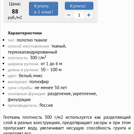
Цена:
Купить
Купить!
88
в 1 клик!
−
+
руб./м2
Характеристики
полотно тканое
тип:
тканый,
способ изготовления:
термокаландрированный
300 г/м²
плотность:
от 1 до 6 м
ширина рулона:
50 – 100 м
длина в рулоне:
белый, микс
цвет:
полиэфир
материал:
не менее 50 лет
срок службы:
разделение, укрепление,
основные функции:
фильтрация
Россия
производитель:
Геоткань плотность 300 г/м2 используется как разделяющий
слой в разных конструкциях, предотвращает засоры и при этом
пропускает воду, увеличивает несущую способность грунта и
укрепляет его.