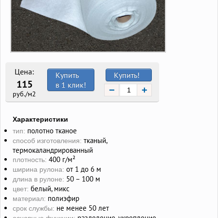
Цена:
Купить
Купить!
115
в 1 клик!
−
+
руб./м2
Характеристики
полотно тканое
тип:
тканый,
способ изготовления:
термокаландрированный
400 г/м²
плотность:
от 1 до 6 м
ширина рулона:
50 – 100 м
длина в рулоне:
белый, микс
цвет:
полиэфир
материал:
не менее 50 лет
срок службы:
разделение, укрепление,