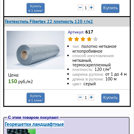
Купить
−
+
Купить
в 1 клик!
Геотекстиль Fibertex 22 плотность 120 г/м2
617
Артикул:
полотно нетканое
тип:
иглопробивное
способ изготовления:
нетканый,
термоскрепленный
120 г/м²
плотность:
от 1 до 4 м
ширина рулона:
Цена:
100 м
длина в рулоне:
150
руб./м2
серый
цвет:
Купить
−
+
Купить
в 1 клик!
С этим товаром покупают
Георешетки ландшафтные