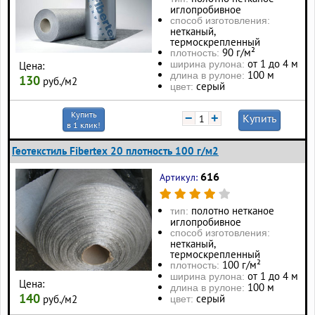
иглопробивное
способ изготовления:
нетканый,
термоскрепленный
90 г/м²
плотность:
от 1 до 4 м
ширина рулона:
Цена:
100 м
длина в рулоне:
130
руб./м2
серый
цвет:
Купить
−
+
Купить
в 1 клик!
Геотекстиль Fibertex 20 плотность 100 г/м2
616
Артикул:
полотно нетканое
тип:
иглопробивное
способ изготовления:
нетканый,
термоскрепленный
100 г/м²
плотность:
от 1 до 4 м
ширина рулона:
Цена:
100 м
длина в рулоне:
140
серый
руб./м2
цвет: