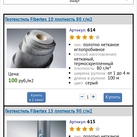
минут
Геотекстиль Fibertex 10 плотность 80 г/м2
614
Артикул:
полотно нетканое
тип:
иглопробивное
способ изготовления:
нетканый,
термоскрепленный
80 г/м²
плотность:
от 1 до 4 м
ширина рулона:
Цена:
100 м
длина в рулоне:
100
руб./м2
серый
цвет:
Купить
−
+
Купить
в 1 клик!
Геотекстиль Fibertex 15 плотность 90 г/м2
615
Артикул:
полотно нетканое
тип: