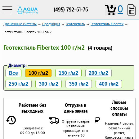
0
(495) 792-61-76
Дренажные системы
→
Продукция
→
Геотекстиль
→
Геотекстиль Fibertex
→
Геотекстиль Fibertex 100 г/м2
Геотекстиль Fibertex 100 г/м2
(4 товара)
Диаметр:
Все
100 г/м2
150 г/м2
200 г/м2
250 г/м2
300 г/м2
350 г/м2
400 г/м2
Любые
Работаем без
Отгрузка в
способы
выходных
день заказа
оплаты
Отгрузка товаров
Наличный расчет,
из наличия
Ежедневно с
безналичный
производится в
09:00 до 18:00
расчет,
течение 30
банковская карта