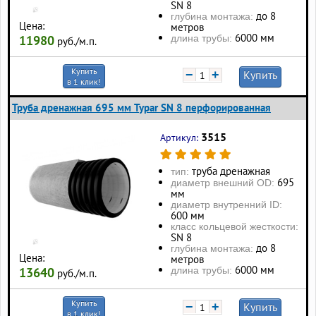
SN 8
до 8
глубина монтажа:
Цена:
метров
6000 мм
длина трубы:
11980
руб./м.п.
Купить
−
+
Купить
в 1 клик!
Труба дренажная 695 мм Typar SN 8 перфорированная
3515
Артикул:
труба дренажная
тип:
695
диаметр внешний OD:
мм
диаметр внутренний ID:
600 мм
класс кольцевой жесткости:
SN 8
до 8
глубина монтажа:
Цена:
метров
6000 мм
длина трубы:
13640
руб./м.п.
Купить
−
+
Купить
в 1 клик!