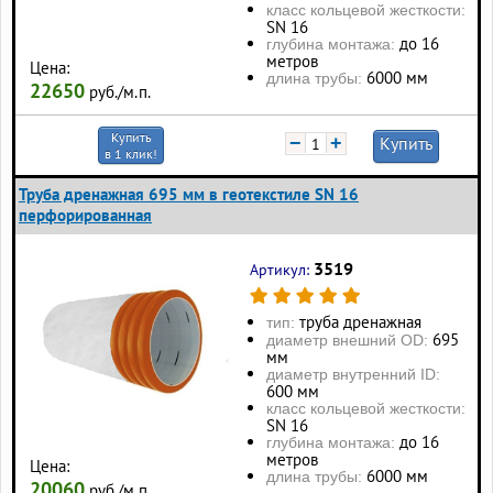
класс кольцевой жесткости:
SN 16
до 16
глубина монтажа:
метров
Цена:
6000 мм
длина трубы:
22650
руб./м.п.
Купить
−
+
Купить
в 1 клик!
Труба дренажная 695 мм в геотекстиле SN 16
перфорированная
3519
Артикул:
труба дренажная
тип:
695
диаметр внешний OD:
мм
диаметр внутренний ID:
600 мм
класс кольцевой жесткости:
SN 16
до 16
глубина монтажа:
метров
Цена:
6000 мм
длина трубы:
20060
руб./м.п.