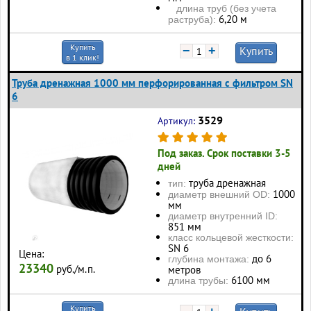
длина труб (без учета
6,20 м
раструба):
Купить
−
+
Купить
в 1 клик!
Труба дренажная 1000 мм перфорированная с фильтром SN
6
3529
Артикул:
Под заказ. Срок поставки 3-5
дней
труба дренажная
тип:
1000
диаметр внешний OD:
мм
диаметр внутренний ID:
851 мм
класс кольцевой жесткости:
SN 6
Цена:
до 6
глубина монтажа:
23340
руб./м.п.
метров
6100 мм
длина трубы:
Купить