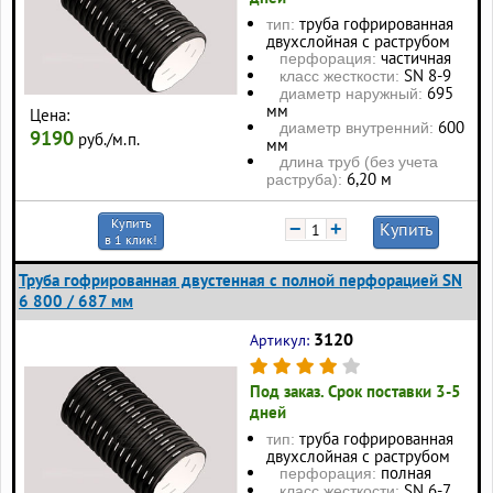
труба гофрированная
тип:
двухслойная с раструбом
частичная
перфорация:
SN 8-9
класс жесткости:
695
диаметр наружный:
мм
Цена:
600
диаметр внутренний:
9190
руб./м.п.
мм
длина труб (без учета
6,20 м
раструба):
Купить
−
+
Купить
в 1 клик!
Труба гофрированная двустенная с полной перфорацией SN
6 800 / 687 мм
3120
Артикул:
Под заказ. Срок поставки 3-5
дней
труба гофрированная
тип:
двухслойная с раструбом
полная
перфорация:
SN 6-7
класс жесткости: