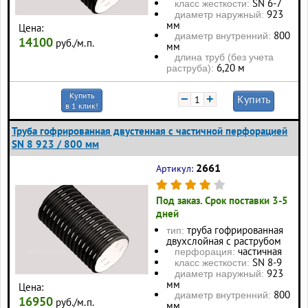
SN 6-7
класс жесткости:
923
диаметр наружный:
мм
Цена:
800
диаметр внутренний:
14100
руб./м.п.
мм
длина труб (без учета
6,20 м
раструба):
Купить
−
+
Купить
в 1 клик!
Труба гофрированная двустенная с частичной перфорацией
SN 8 923 / 800 мм
2661
Артикул:
Под заказ. Срок поставки 3-5
дней
труба гофрированная
тип:
двухслойная с раструбом
частичная
перфорация:
SN 8-9
класс жесткости:
923
диаметр наружный:
мм
Цена:
800
диаметр внутренний:
16950
руб./м.п.
мм