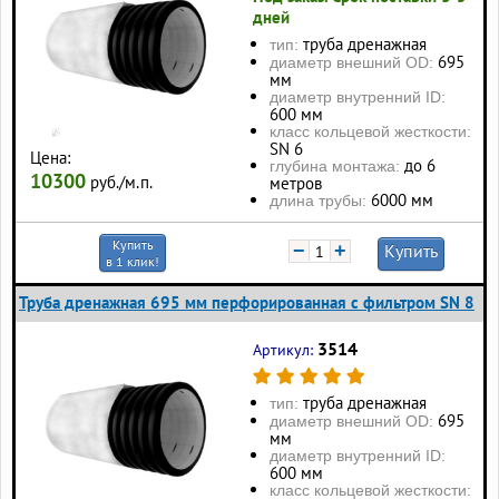
дней
труба дренажная
тип:
695
диаметр внешний OD:
мм
диаметр внутренний ID:
600 мм
класс кольцевой жесткости:
SN 6
Цена:
до 6
глубина монтажа:
10300
руб./м.п.
метров
6000 мм
длина трубы:
Купить
−
+
Купить
в 1 клик!
Труба дренажная 695 мм перфорированная с фильтром SN 8
3514
Артикул:
труба дренажная
тип:
695
диаметр внешний OD:
мм
диаметр внутренний ID:
600 мм
класс кольцевой жесткости: