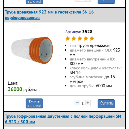
в 1 клик!
Труба дренажная 923 мм в геотекстиле SN 16
перфорированная
3528
Артикул:
труба дренажная
тип:
923
диаметр внешний OD:
мм
диаметр внутренний ID:
800 мм
класс кольцевой жесткости:
SN 16
до 16
глубина монтажа:
метров
Цена:
6000 мм
длина трубы:
36000
руб./м.п.
Купить
−
+
Купить
в 1 клик!
Труба гофрированная двустенная с полной перфорацией SN
6 923 / 800 мм