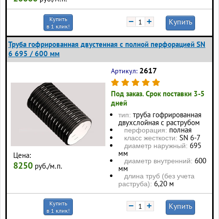
Купить
−
+
Купить
в 1 клик!
Труба гофрированная двустенная с полной перфорацией SN
6 695 / 600 мм
2617
Артикул:
Под заказ. Срок поставки 3-5
дней
труба гофрированная
тип:
двухслойная с раструбом
полная
перфорация:
SN 6-7
класс жесткости:
695
диаметр наружный:
мм
Цена:
600
диаметр внутренний:
8250
руб./м.п.
мм
длина труб (без учета
6,20 м
раструба):
Купить
−
+
Купить
в 1 клик!