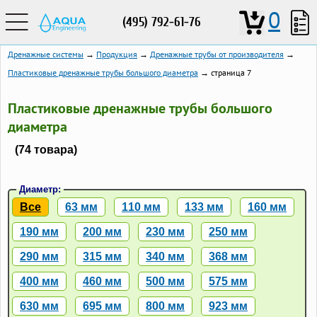
0
(495) 792-61-76
Дренажные системы
→
Продукция
→
Дренажные трубы от производителя
→
Пластиковые дренажные трубы большого диаметра
→ страница 7
Пластиковые дренажные трубы большого
диаметра
(74 товара)
Диаметр:
Все
63 мм
110 мм
133 мм
160 мм
190 мм
200 мм
230 мм
250 мм
290 мм
315 мм
340 мм
368 мм
400 мм
460 мм
500 мм
575 мм
630 мм
695 мм
800 мм
923 мм