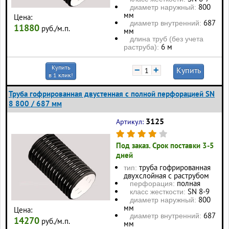
800
диаметр наружный:
мм
Цена:
687
диаметр внутренний:
11880
руб./м.п.
мм
длина труб (без учета
6 м
раструба):
Купить
−
+
Купить
в 1 клик!
Труба гофрированная двустенная с полной перфорацией SN
8 800 / 687 мм
3125
Артикул:
Под заказ. Срок поставки 3-5
дней
труба гофрированная
тип:
двухслойная с раструбом
полная
перфорация:
SN 8-9
класс жесткости:
800
диаметр наружный:
мм
Цена:
687
диаметр внутренний:
14270
руб./м.п.
мм