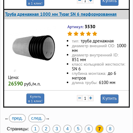
−
+
Купить
в 1 клик!
Труба дренажная 1000 мм Typar SN 6 перфорированная
3530
Артикул:
труба дренажная
тип:
1000
диаметр внешний OD:
мм
диаметр внутренний ID:
851 мм
класс кольцевой жесткости:
SN 6
до 6
глубина монтажа:
Цена:
метров
6100 мм
длина трубы:
26590
руб./м.п.
Купить
−
+
Купить
в 1 клик!
пред.
след.
←
→
Страницы:
1
2
3
4
5
6
8
7