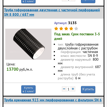
в 1 клик!
Труба гофрированная двустенная с частичной перфорацией
SN 8 800 / 687 мм
3135
Артикул:
Под заказ. Срок поставки 3-5
дней
труба гофрированная
тип:
двухслойная с раструбом
частичная
перфорация:
SN 8-9
класс жесткости:
800
диаметр наружный:
мм
Цена:
687
диаметр внутренний:
13700
руб./м.п.
мм
длина труб (без учета
6 м
раструба):
Купить
−
+
Купить
в 1 клик!
Труба дренажная 923 мм перфорированная с фильтром SN 6