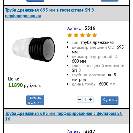
Труба дренажная 695 мм в геотекстиле SN 8
перфорированная
3516
Артикул:
труба дренажная
тип:
695
диаметр внешний OD:
мм
диаметр внутренний ID:
600 мм
класс кольцевой жесткости:
SN 8
до 8
глубина монтажа:
Цена:
метров
6000 мм
длина трубы:
11890
руб./м.п.
Купить
−
+
Купить
в 1 клик!
Труба дренажная 695 мм перфорированная с фильтром SN
16
3517
Артикул: