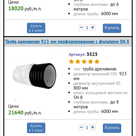
Цена:
до 6
глубина монтажа:
18020
руб./м.п.
метров
6000 мм
длина трубы:
Купить
−
+
Купить
в 1 клик!
Труба дренажная 923 мм перфорированная с фильтром SN 8
3523
Артикул:
труба дренажная
тип:
923
диаметр внешний OD:
мм
диаметр внутренний ID:
800 мм
класс кольцевой жесткости:
SN 8
до 8
глубина монтажа:
Цена:
метров
6000 мм
длина трубы:
21640
руб./м.п.
Купить
−
+
Купить
в 1 клик!