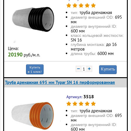
труба дренажная
тип:
695
диаметр внешний OD:
мм
диаметр внутренний ID:
600 мм
класс кольцевой жесткости:
SN 16
до 16
глубина монтажа:
Цена:
метров
6000 мм
длина трубы:
20190
руб./м.п.
Купить
−
+
Купить
в 1 клик!
Труба дренажная 695 мм Typar SN 16 перфорированная
3518
Артикул:
труба дренажная
тип:
695
диаметр внешний OD:
мм
диаметр внутренний ID:
600 мм