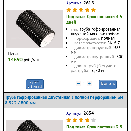
2618
Артикул:
Под заказ. Срок поставки 3-5
дней
труба гофрированная
тип:
двухслойная с раструбом
полная
перфорация:
SN 6-7
класс жесткости:
923
диаметр наружный:
мм
Цена:
800
диаметр внутренний:
14690
руб./м.п.
мм
длина труб (без учета
6,20 м
раструба):
Купить
−
+
Купить
в 1 клик!
Труба гофрированная двустенная с полной перфорацией SN
8 923 / 800 мм
2634
Артикул:
Под заказ. Срок поставки 3-5