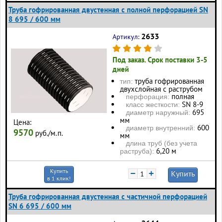
Труба гофрированная двустенная с полной перфорацией SN
8 695 / 600 мм
2633
Артикул:
Под заказ. Срок поставки 3-5
дней
труба гофрированная
тип:
двухслойная с раструбом
полная
перфорация:
SN 8-9
класс жесткости:
695
диаметр наружный:
мм
Цена:
600
диаметр внутренний:
9570
руб./м.п.
мм
длина труб (без учета
6,20 м
раструба):
Купить
−
+
Купить
в 1 клик!
Труба гофрированная двустенная с частичной перфорацией
SN 6 695 / 600 мм