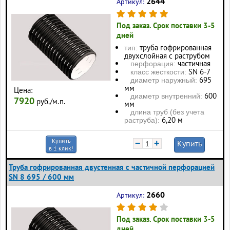
2644
Артикул:
Под заказ. Срок поставки 3-5
дней
труба гофрированная
тип:
двухслойная с раструбом
частичная
перфорация:
SN 6-7
класс жесткости:
695
диаметр наружный:
мм
Цена:
600
диаметр внутренний:
7920
руб./м.п.
мм
длина труб (без учета
6,20 м
раструба):
Купить
−
+
Купить
в 1 клик!
Труба гофрированная двустенная с частичной перфорацией
SN 8 695 / 600 мм
2660
Артикул:
Под заказ. Срок поставки 3-5
дней