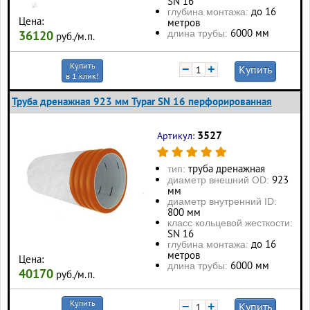
SN 16
до 16
глубина монтажа:
Цена:
метров
6000 мм
длина трубы:
36120
руб./м.п.
Купить
−
+
Купить
в 1 клик!
Труба дренажная 923 мм Typar SN 16 перфорированная
3527
Артикул:
труба дренажная
тип:
923
диаметр внешний OD:
мм
диаметр внутренний ID:
800 мм
класс кольцевой жесткости:
SN 16
до 16
глубина монтажа:
метров
Цена:
6000 мм
длина трубы:
40170
руб./м.п.
Купить
−
+
Купить