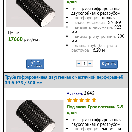
дней
труба гофрированная
тип:
двухслойная с раструбом
полная
перфорация:
SN 8-9
класс жесткости:
923
диаметр наружный:
мм
Цена:
800
диаметр внутренний:
17660
руб./м.п.
мм
длина труб (без учета
6,20 м
раструба):
Купить
−
+
Купить
в 1 клик!
Труба гофрированная двустенная с частичной перфорацией
SN 6 923 / 800 мм
2645
Артикул:
Под заказ. Срок поставки 3-5
дней
труба гофрированная
тип:
двухслойная с раструбом
частичная
перфорация: