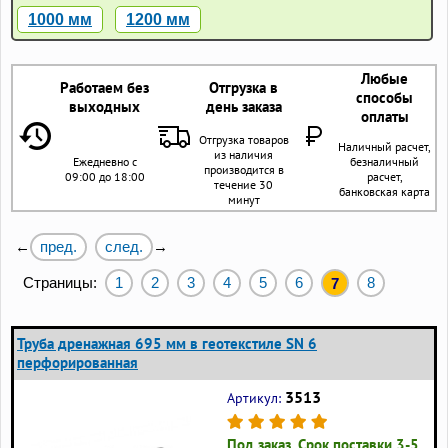
1000 мм
1200 мм
Любые
Работаем без
Отгрузка в
способы
выходных
день заказа
оплаты
Отгрузка товаров
Наличный расчет,
из наличия
Ежедневно с
безналичный
производится в
09:00 до 18:00
расчет,
течение 30
банковская карта
минут
пред.
след.
←
→
Страницы:
1
2
3
4
5
6
8
7
Труба дренажная 695 мм в геотекстиле SN 6
перфорированная
3513
Артикул:
Под заказ. Срок поставки 3-5