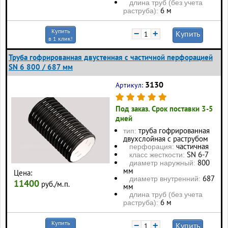
длина труб (без учета
6 м
раструба):
Купить
−
+
Купить
в 1 клик!
Труба гофрированная двустенная с частичной перфорацией
SN 6 800 / 687 мм
3130
Артикул:
Под заказ. Срок поставки 3-5
дней
труба гофрированная
тип:
двухслойная с раструбом
частичная
перфорация:
SN 6-7
класс жесткости:
800
диаметр наружный:
мм
Цена:
687
диаметр внутренний:
11400
руб./м.п.
мм
длина труб (без учета
6 м
раструба):
Купить
−
+
Купить