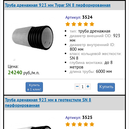
Труба дренажная 923 мм Typar SN 8 перфорированная
3524
Артикул:
труба дренажная
тип:
923
диаметр внешний OD:
мм
диаметр внутренний ID:
800 мм
класс кольцевой жесткости:
SN 8
до 8
глубина монтажа:
Цена:
метров
6000 мм
длина трубы:
24240
руб./м.п.
Купить
−
+
Купить
в 1 клик!
Труба дренажная 923 мм в геотекстиле SN 8
перфорированная
3525
Артикул: