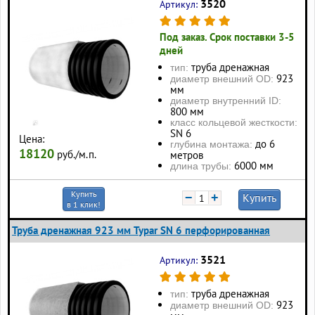
3520
Артикул:
Под заказ. Срок поставки 3-5
дней
труба дренажная
тип:
923
диаметр внешний OD:
мм
диаметр внутренний ID:
800 мм
класс кольцевой жесткости:
SN 6
Цена:
до 6
глубина монтажа:
18120
руб./м.п.
метров
6000 мм
длина трубы:
Купить
−
+
Купить
в 1 клик!
Труба дренажная 923 мм Typar SN 6 перфорированная
3521
Артикул:
труба дренажная
тип:
923
диаметр внешний OD: