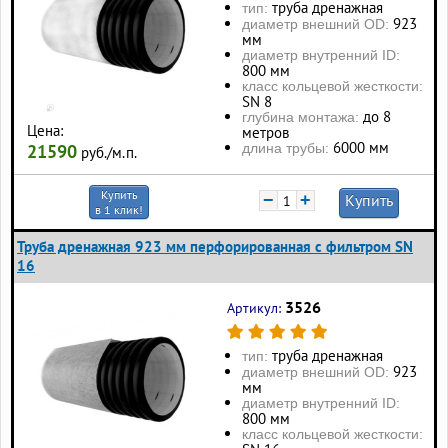
труба дренажная
тип:
923
диаметр внешний OD:
мм
диаметр внутренний ID:
800 мм
класс кольцевой жесткости:
SN 8
до 8
глубина монтажа:
Цена:
метров
6000 мм
длина трубы:
21590
руб./м.п.
Купить
−
+
Купить
в 1 клик!
Труба дренажная 923 мм перфорированная с фильтром SN
16
3526
Артикул:
труба дренажная
тип:
923
диаметр внешний OD:
мм
диаметр внутренний ID:
800 мм
класс кольцевой жесткости: