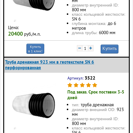
мм
диаметр внутренний ID:
800 мм
класс кольцевой жесткости:
SN 6
до 6
глубина монтажа:
Цена:
метров
6000 мм
длина трубы:
20400
руб./м.п.
Купить
−
+
Купить
в 1 клик!
Труба дренажная 923 мм в геотекстиле SN 6
перфорированная
3522
Артикул:
Под заказ. Срок поставки 3-5
дней
труба дренажная
тип:
923
диаметр внешний OD:
мм
диаметр внутренний ID:
800 мм
класс кольцевой жесткости:
SN 6