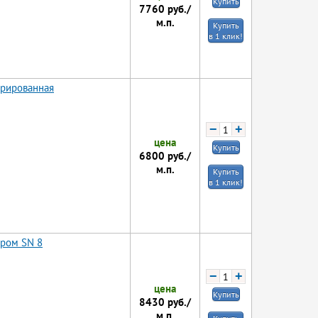
Купить
7760
руб./
м.п.
Купить
в 1 клик!
орированная
−
+
цена
Купить
6800
руб./
м.п.
Купить
в 1 клик!
тром SN 8
−
+
цена
Купить
8430
руб./
м.п.