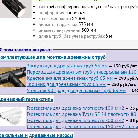
труба гофрированная двухслойная с раструб
тип:
частичная
перфорация:
SN 8-9
класс жесткости:
575 мм
диаметр наружный:
500 мм
диаметр внутренний:
6 м
длина труб (без учета раструба):
С этим товаром покупают
омплектующие для монтажа дренажных труб
Заглушка для дренажных труб 63 мм
— 130 руб./шт.
Переход для дренажных труб универсальный 110
Крестовина для дренажных труб 63 мм
— 290 руб./
Тройник для дренажных труб 63 мм
— 250 руб./шт.
Угольник 90 град. для дренажных труб 63 мм
— 140
ренажный геотекстиль
Геотекстиль для дренажа плотность 100 г/м2
— 35 р
Геотекстиль для дренажа Typar SF 24 плотность 80 
Геотекстиль для дренажа плотность 200 г/м2
— 55 р
Геотекстиль для дренажа плотность 150 г/м2 спец
екальные и дренажные насосы