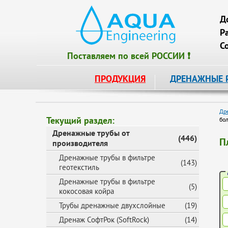
Д
Р
С
Поставляем по всей РОССИИ ❗
ПРОДУКЦИЯ
ДРЕНАЖНЫЕ 
Др
Текущий раздел:
бо
Дренажные трубы от
(446)
П
производителя
Дренажные трубы в фильтре
(143)
геотекстиль
Дренажные трубы в фильтре
(5)
кокосовая койра
Трубы дренажные двухслойные
(19)
Дренаж СофтРок (SoftRock)
(14)