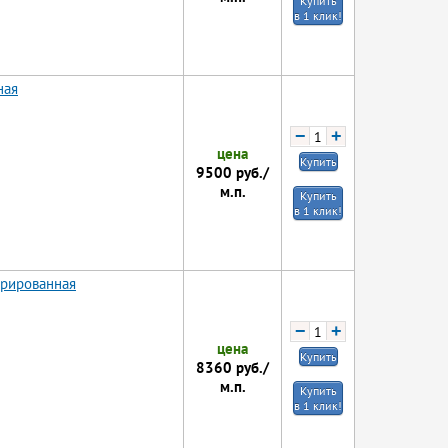
Купить
в 1 клик!
ная
−
+
цена
Купить
9500
руб./
м.п.
Купить
в 1 клик!
орированная
−
+
цена
Купить
8360
руб./
м.п.
Купить
в 1 клик!