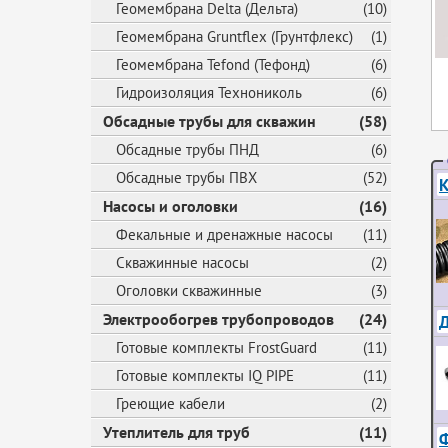
Геомембрана Delta (Дельта)
(10)
Геомембрана Gruntflex (Грунтфлекс)
(1)
Геомембрана Tefond (Тефонд)
(6)
Гидроизоляция Технониколь
(6)
Обсадные трубы для скважин
(58)
Обсадные трубы ПНД
(6)
Обсадные трубы ПВХ
(52)
К
Насосы и оголовки
(16)
Фекальные и дренажные насосы
(11)
Скважинные насосы
(2)
Оголовки скважинные
(3)
Электрообогрев трубопроводов
(24)
Д
Готовые комплекты FrostGuard
(11)
Готовые комплекты IQ PIPE
(11)
Греющие кабели
(2)
Утеплитель для труб
(11)
Ф