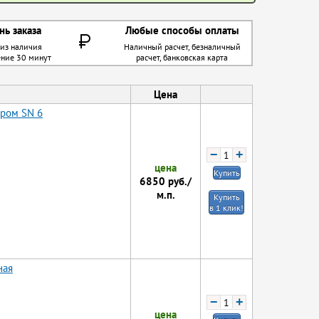
нь заказа
Любые способы оплаты
 из наличия
Наличный расчет, безналичный
ение 30 минут
расчет, банковская карта
Цена
тром SN 6
−
+
цена
Купить
6850
руб./
м.п.
Купить
в 1 клик!
ная
−
+
цена