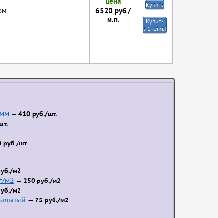
цена
Купить
6520
руб./
ом
м.п.
Купить
в 1 клик!
 мм
— 410 руб./шт.
шт.
 руб./шт.
уб./м2
г/м2
— 250 руб./м2
уб./м2
иальный
— 75 руб./м2