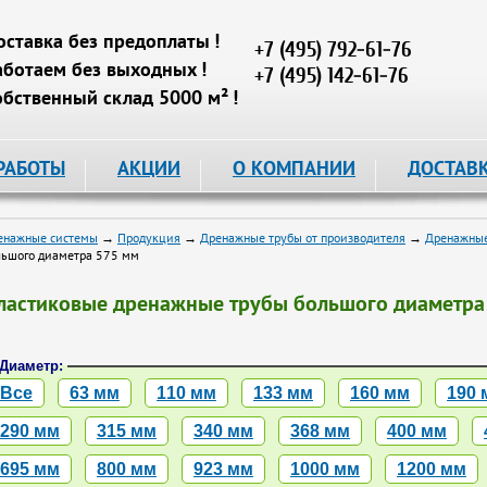
оставка без предоплаты !
+7 (495) 792-61-76
аботаем без выходных !
+7 (495) 142-61-76
обственный склад 5000 м² !
РАБОТЫ
АКЦИИ
О КОМПАНИИ
ДОСТАВ
енажные системы
→
Продукция
→
Дренажные трубы от производителя
→
Дренажные
льшого диаметра 575 мм
ластиковые дренажные трубы большого диаметра
Диаметр:
Все
63 мм
110 мм
133 мм
160 мм
190 
290 мм
315 мм
340 мм
368 мм
400 мм
695 мм
800 мм
923 мм
1000 мм
1200 мм