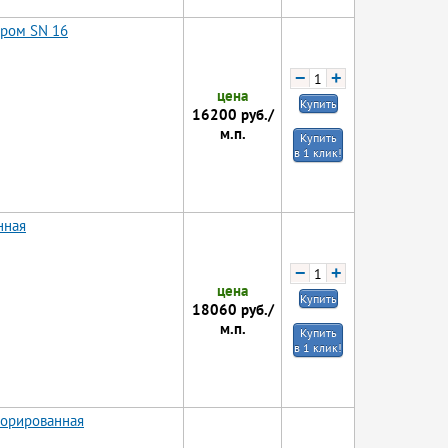
тром SN 16
−
+
цена
Купить
16200
руб./
м.п.
Купить
в 1 клик!
нная
−
+
цена
Купить
18060
руб./
м.п.
Купить
в 1 клик!
форированная