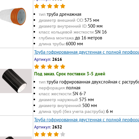
труба дренажная
тип:
575 мм
диаметр внешний OD:
500 мм
диаметр внутренний ID:
SN 16
класс кольцевой жесткости:
до 16 метров
глубина монтажа:
6000 мм
длина трубы:
Труба гофрированная двустенная с полной перфора
Артикул:
2616
Под заказ. Срок поставки 3-5 дней
труба гофрированная двухслойная с раструб
тип:
полная
перфорация:
SN 6-7
класс жесткости:
575 мм
диаметр наружный:
500 мм
диаметр внутренний:
6 м
длина труб (без учета раструба):
Труба гофрированная двустенная с полной перфора
Артикул:
2632