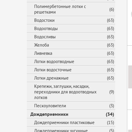
Полимербетонные лотки с
(6)
решетками
Водостоки
(63)
Водоотводы
(63)
Водосливы
(63)
Желоба
(63)
Ливневка
(63)
Лотки водоотводные
(63)
Лотки водосточные
(63)
Лотки дренажные
(63)
Крепежи, заглушки, насадки,
переходники для водоотводных
(9)
лотков
Пескоуловители
(3)
Дождеприемники
(34)
Дождеприемники пластиковые
(15)
Дождеприемники чугунные
(5)