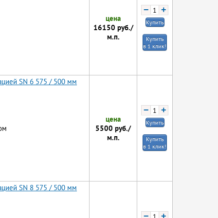
−
+
цена
Купить
16150
руб./
м.п.
Купить
в 1 клик!
цией SN 6 575 / 500 мм
−
+
цена
Купить
5500
руб./
ом
м.п.
Купить
в 1 клик!
цией SN 8 575 / 500 мм
−
+