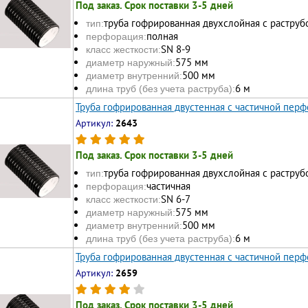
Под заказ. Срок поставки 3-5 дней
труба гофрированная двухслойная с раструб
тип:
полная
перфорация:
SN 8-9
класс жесткости:
575 мм
диаметр наружный:
500 мм
диаметр внутренний:
6 м
длина труб (без учета раструба):
Труба гофрированная двустенная с частичной перф
Артикул:
2643
Под заказ. Срок поставки 3-5 дней
труба гофрированная двухслойная с раструб
тип:
частичная
перфорация:
SN 6-7
класс жесткости:
575 мм
диаметр наружный:
500 мм
диаметр внутренний:
6 м
длина труб (без учета раструба):
Труба гофрированная двустенная с частичной перф
Артикул:
2659
Под заказ. Срок поставки 3-5 дней