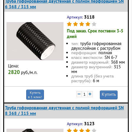
Труба гофрированная двустенная с полной перфорацией SN
6 368 / 315 мм
3118
Артикул:
Под заказ. Срок поставки 3-5
дней
труба гофрированная
тип:
двухслойная с раструбом
полная
перфорация:
SN 6-7
класс жесткости:
368 мм
диаметр наружный:
Цена:
315
диаметр внутренний:
2820
мм
руб./м.п.
длина труб (без учета
6 м
раструба):
Купить
−
+
Купить
в 1 клик!
Труба гофрированная двустенная с полной перфорацией SN
8 368 / 315 мм
3123
Артикул: