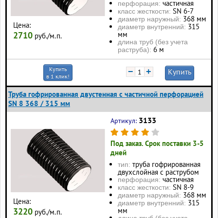
частичная
перфорация:
SN 6-7
класс жесткости:
368 мм
диаметр наружный:
Цена:
315
диаметр внутренний:
2710
мм
руб./м.п.
длина труб (без учета
6 м
раструба):
Купить
−
+
Купить
в 1 клик!
Труба гофрированная двустенная с частичной перфорацией
SN 8 368 / 315 мм
3133
Артикул:
Под заказ. Срок поставки 3-5
дней
труба гофрированная
тип:
двухслойная с раструбом
частичная
перфорация:
SN 8-9
класс жесткости:
368 мм
диаметр наружный:
Цена:
315
диаметр внутренний:
3220
мм
руб./м.п.