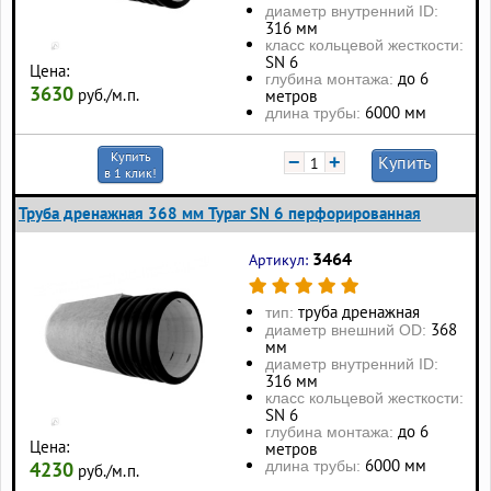
диаметр внутренний ID:
316 мм
класс кольцевой жесткости:
SN 6
Цена:
до 6
глубина монтажа:
3630
руб./м.п.
метров
6000 мм
длина трубы:
Купить
−
+
Купить
в 1 клик!
Труба дренажная 368 мм Typar SN 6 перфорированная
3464
Артикул:
труба дренажная
тип:
368
диаметр внешний OD:
мм
диаметр внутренний ID:
316 мм
класс кольцевой жесткости:
SN 6
до 6
глубина монтажа:
Цена:
метров
6000 мм
длина трубы:
4230
руб./м.п.