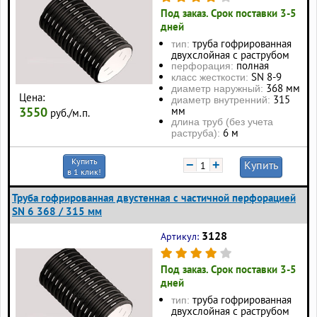
Под заказ. Срок поставки 3-5
дней
труба гофрированная
тип:
двухслойная с раструбом
полная
перфорация:
SN 8-9
класс жесткости:
368 мм
диаметр наружный:
Цена:
315
диаметр внутренний:
3550
мм
руб./м.п.
длина труб (без учета
6 м
раструба):
Купить
−
+
Купить
в 1 клик!
Труба гофрированная двустенная с частичной перфорацией
SN 6 368 / 315 мм
3128
Артикул:
Под заказ. Срок поставки 3-5
дней
труба гофрированная
тип:
двухслойная с раструбом