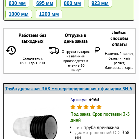
630 мм
695 мм
800 мм
923 мм
1000 мм
1200 мм
Любые
Работаем без
Отгрузка в
способы
выходных
день заказа
оплаты
Отгрузка товаров
Наличный расчет,
из наличия
Ежедневно с
безналичный
производится в
09:00 до 18:00
расчет,
течение 30
банковская карта
минут
Труба дренажная 368 мм перфорированная с фильтром SN 6
3463
Артикул:
Под заказ. Срок поставки 3-5
дней
труба дренажная
тип:
368
диаметр внешний OD:
мм