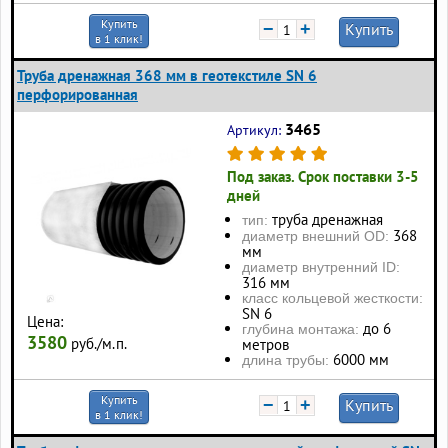
Купить
−
+
Купить
в 1 клик!
Труба дренажная 368 мм в геотекстиле SN 6
перфорированная
3465
Артикул:
Под заказ. Срок поставки 3-5
дней
труба дренажная
тип:
368
диаметр внешний OD:
мм
диаметр внутренний ID:
316 мм
класс кольцевой жесткости:
SN 6
Цена:
до 6
глубина монтажа:
3580
руб./м.п.
метров
6000 мм
длина трубы:
Купить
−
+
Купить
в 1 клик!