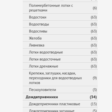
Полимербетонные лотки с
(6)
решетками
Водостоки
(63)
Водоотводы
(63)
Водосливы
(63)
Желоба
(63)
Ливневка
(63)
Лотки водоотводные
(63)
Лотки водосточные
(63)
Лотки дренажные
(63)
Крепежи, заглушки, насадки,
переходники для водоотводных
(9)
лотков
Пескоуловители
(3)
Дождеприемники
(34)
Дождеприемники пластиковые
(15)
Дождеприемники чугунные
(5)