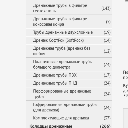
Дренажные трубы в фильтре
(143)
геотекстиль
Дренажные трубы в фильтре
(5)
кокосовая койра
Трубы дренажные двухслойные
(19)
Дренаж СофтРок (SoftRock)
(14)
Дренажная труба (дренаж) без
(12)
щебня
Пластиковые дренажные трубы
(74)
большого диаметра
Ге
Дренажные трубы ПВХ
(17)
пр
Дренажные трубы ПНД
(24)
Ку
др
Перфорированные дренажные
(24)
79
трубы
Гофрированные дренажные трубы
(24)
(для дренажа)
Комплектующие для дренажа
(37)
Колодцы дренажные
(266)