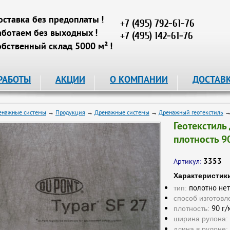
оставка без предоплаты !
+7 (495) 792-61-76
аботаем без выходных !
+7 (495) 142-61-76
обственный склад 5000 м² !
РАБОТЫ
АКЦИИ
О КОМПАНИИ
ДОСТАВ
енажные системы
→
Продукция
→
Дренажные системы
→
Дренажный геотекстиль
→ 
Геотекстиль
плотность 9
3353
Артикул:
Характеристик
полотно нет
тип:
способ изготовл
90 г/
плотность:
ширина рулона:
длина в рулоне: