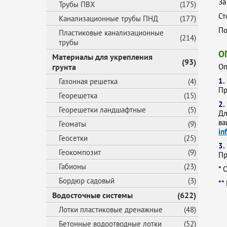
За
Трубы ПВХ
(175)
Ст
Канализационные трубы ПНД
(177)
По
Пластиковые канализационные
(214)
трубы
О
Материалы для укрепления
(93)
грунта
Оп
1.
Газонная решетка
(4)
Пр
Георешетка
(15)
2.
Георешетки ландшафтные
(5)
Дл
ва
Геоматы
(9)
in
Геосетки
(25)
3.
Геокомпозит
(9)
Пр
Габионы
(23)
*
О
Бордюр садовый
(3)
**
Водосточные системы
(622)
Лотки пластиковые дренажные
(48)
Бетонные водоотводные лотки
(52)