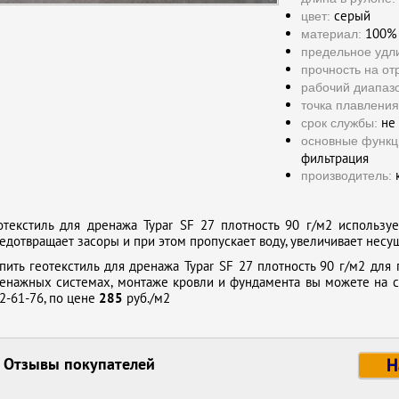
серый
цвет:
100% 
материал:
предельное удл
прочность на от
рабочий диапаз
точка плавления
не 
срок службы:
основные функц
фильтрация
к
производитель:
отекстиль для дренажа Typar SF 27 плотность 90 г/м2 использу
едотвращает засоры и при этом пропускает воду, увеличивает несущ
пить геотекстиль для дренажа Typar SF 27 плотность 90 г/м2 для
енажных системах, монтаже кровли и фундамента вы можете на с
2-61-76, по цене
285
руб./м2
Отзывы покупателей
Н