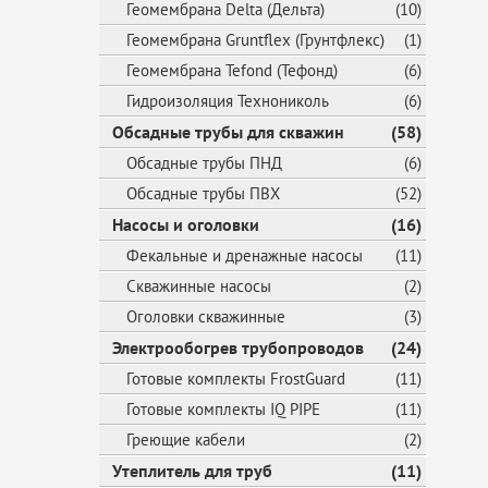
Геомембрана Delta (Дельта)
(10)
Геомембрана Gruntflex (Грунтфлекс)
(1)
Геомембрана Tefond (Тефонд)
(6)
Гидроизоляция Технониколь
(6)
Обсадные трубы для скважин
(58)
Обсадные трубы ПНД
(6)
Обсадные трубы ПВХ
(52)
Насосы и оголовки
(16)
Фекальные и дренажные насосы
(11)
Скважинные насосы
(2)
Оголовки скважинные
(3)
Электрообогрев трубопроводов
(24)
Готовые комплекты FrostGuard
(11)
Готовые комплекты IQ PIPE
(11)
Греющие кабели
(2)
Утеплитель для труб
(11)