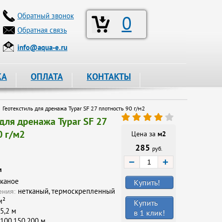
Обратный звонок
0
Обратная связь
info@aqua-e.ru
КА
ОПЛАТА
КОНТАКТЫ
Геотекстиль для дренажа Typar SF 27 плотность 90 г/м2
 для дренажа Typar SF 27
0 г/м2
Цена за
м2
285
руб.
−
+
и
каное
Купить!
нетканый, термоскрепленный
ения:
м²
Купить
5,2 м
в 1 клик!
100, 150, 200 м