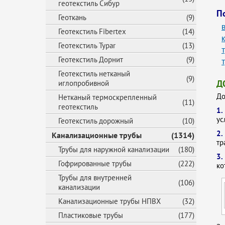
геотекстиль Сибур
П
Геоткань
(9)
Геотекстиль Fibertex
(14)
Геотекстиль Typar
(13)
Геотекстиль Дорнит
(9)
Геотекстиль нетканый
(9)
Д
иглопробивной
До
Нетканый термоскрепленный
(11)
геотекстиль
1
ус
Геотекстиль дорожный
(10)
2
Канализационные трубы
(1314)
тр
Трубы для наружной канализации
(180)
3.
Гофрированные трубы
(222)
ко
Трубы для внутренней
(106)
канализации
Канализационные трубы НПВХ
(32)
Пластиковые трубы
(177)