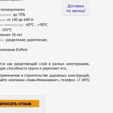
Доставка
полипропилен
по звонку !
до 70%
инение:
от 140 до 640 H
рыв:
-60℃…+90℃
он температур:
165℃
:
менее 50 лет
разделение, укрепление,
ии:
омпания DuPont
ется как разделяющий слой в разных конструкциях,
ую способность грунта и укрепляет его.
 применения в строительстве дорожных конструкций,
айте компании «Аква‑Инжиниринг», телефон +7 (495)
аписать отзыв