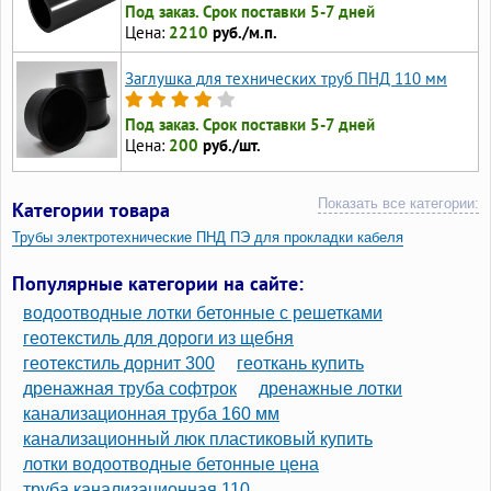
Под заказ. Срок поставки 5-7 дней
Цена:
2210
руб./м.п.
Заглушка для технических труб ПНД 110 мм
Под заказ. Срок поставки 5-7 дней
Цена:
200
руб./шт.
Показать все категории:
Категории товара
Трубы электротехнические ПНД ПЭ для прокладки кабеля
Трубы технические ПНД для кабеля гладкие
Популярные категории на сайте:
Трубы ПНД для прокладки кабеля
водоотводные лотки бетонные с решетками
Трубы ПНД 20 для электропроводки
геотекстиль для дороги из щебня
геотекстиль дорнит 300
геоткань купить
Трубы ПНД 110 для прокладки кабеля
дренажная труба софтрок
дренажные лотки
Трубы для прокладки кабеля в земле
канализационная труба 160 мм
канализационный люк пластиковый купить
лотки водоотводные бетонные цена
труба канализационная 110