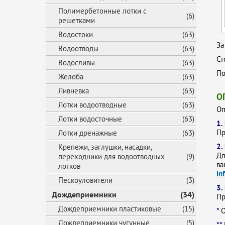
Полимербетонные лотки с
(6)
решетками
Водостоки
(63)
За
Водоотводы
(63)
Ст
Водосливы
(63)
По
Желоба
(63)
Ливневка
(63)
О
Лотки водоотводные
(63)
Оп
Лотки водосточные
(63)
1.
Пр
Лотки дренажные
(63)
2.
Крепежи, заглушки, насадки,
Дл
переходники для водоотводных
(9)
ва
лотков
in
Пескоуловители
(3)
3.
Дождеприемники
(34)
Пр
Дождеприемники пластиковые
(15)
*
О
Дождеприемники чугунные
(5)
**