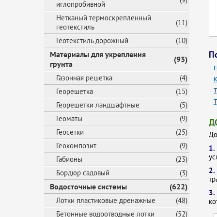
иглопробивной
Нетканый термоскрепленный
(11)
геотекстиль
Геотекстиль дорожный
(10)
П
Материалы для укрепления
(93)
грунта
Газонная решетка
(4)
Георешетка
(15)
Георешетки ландшафтные
(5)
Геоматы
(9)
Д
Геосетки
(25)
До
Геокомпозит
(9)
1
ус
Габионы
(23)
2
Бордюр садовый
(3)
тр
Водосточные системы
(622)
3.
Лотки пластиковые дренажные
(48)
ко
Бетонные водоотводные лотки
(52)