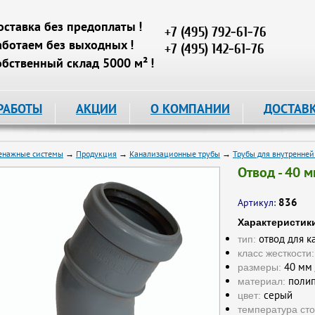
оставка без предоплаты !
+7 (495) 792-61-76
аботаем без выходных !
+7 (495) 142-61-76
обственный склад 5000 м² !
РАБОТЫ
АКЦИИ
О КОМПАНИИ
ДОСТАВ
енажные системы
→
Продукция
→
Канализационные трубы
→
Трубы для внутренне
Отвод - 40 м
836
Артикул:
Характеристик
отвод для к
тип:
класс жесткости:
40 мм 
размеры:
полип
материал:
серый
цвет:
температура сто