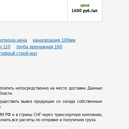
цена
1600 руб./шт.
отвода цена
канализация 100мм
и 110
труба дренажная 160
гофрой строй мат
платить непосредственно на месте доставки. Данные
бласти.
существить вывоз продукции со склада собственным
.
И РФ и в страны СНГ через транспортную компанию,
нить все расчеты по отправке и получению груза.