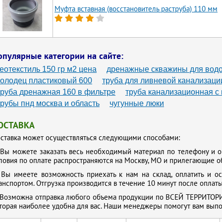
Муфта вставная (восстановитель раструба) 110 мм
опулярные категории на сайте:
геотекстиль 150 гр м2 цена
дренажные скважины для водо
колодец пластиковый 600
труба для ливневой канализаци
труба дренажная 160 в фильтре
труба канализационная с 
трубы пнд москва и область
чугунные люки
ОСТАВКА
ставка может осуществляться следующими способами:
.
Вы можете заказать весь необходимый материал по телефону и о
ловия по оплате распространяются на Москву, МО и прилегающие о
.
Вы имеете возможность приехать к нам на склад, оплатить и о
анспортом. Отгрузка производится в течение 10 минут после оплаты
Возможна отправка любого объема продукции по ВСЕЙ ТЕРРИТОРИ
торая наиболее удобна для вас. Наши менеджеры помогут вам выпол