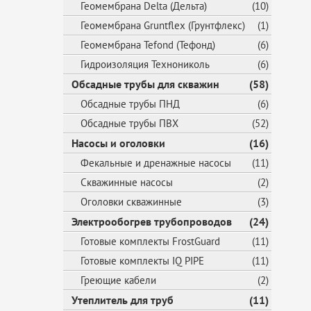
Геомембрана Delta (Дельта)
(10)
Геомембрана Gruntflex (Грунтфлекс)
(1)
Геомембрана Tefond (Тефонд)
(6)
Гидроизоляция Технониколь
(6)
Обсадные трубы для скважин
(58)
Обсадные трубы ПНД
(6)
Обсадные трубы ПВХ
(52)
Насосы и оголовки
(16)
Фекальные и дренажные насосы
(11)
Скважинные насосы
(2)
Оголовки скважинные
(3)
Электрообогрев трубопроводов
(24)
Готовые комплекты FrostGuard
(11)
Готовые комплекты IQ PIPE
(11)
Греющие кабели
(2)
Утеплитель для труб
(11)