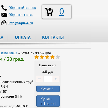
Обратный звонок
0
Обратная связь
info@aqua-e.ru
КА
ОПЛАТА
КОНТАКТЫ
й канализации
→ Отвод - 40 мм / 30 град.
м / 30 град.
Цена за
шт.
40
руб.
и
−
+
анализационных труб
SN 4
Купить!
/ 30º
ропилен (ПП)
Купить
в 1 клик!
до +80°
чных вод: