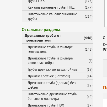
Трубы ПВХ
(175)
Канализационные трубы ПНД
(177)
Пластиковые канализационные
(214)
трубы
Остальные разделы:
Дренажные трубы от
(446)
От
производителя
Ку
Дренажные трубы в фильтре
ру
(143)
геотекстиль
Дренажные трубы в фильтре
(5)
кокосовая койра
Трубы дренажные двухслойные
(19)
Дренаж СофтРок (SoftRock)
(14)
Дренажная труба (дренаж) без
(12)
щебня
П
Пластиковые дренажные трубы
(74)
большого диаметра
Дренажные трубы ПВХ
(17)