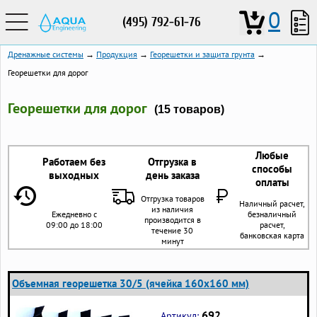
0
(495) 792-61-76
Дренажные системы
→
Продукция
→
Георешетки и защита грунта
→
Георешетки для дорог
Георешетки для дорог
(15 товаров)
Любые
Работаем без
Отгрузка в
способы
выходных
день заказа
оплаты
Отгрузка товаров
Наличный расчет,
из наличия
Ежедневно с
безналичный
производится в
09:00 до 18:00
расчет,
течение 30
банковская карта
минут
Объемная георешетка 30/5 (ячейка 160x160 мм)
692
Артикул: