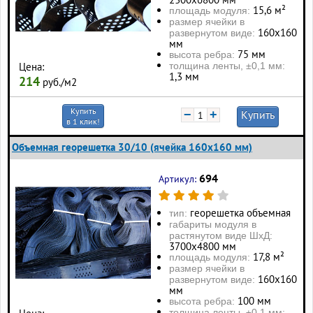
15,6 м²
площадь модуля:
размер ячейки в
160х160
развернутом виде:
мм
75 мм
высота ребра:
толщина ленты, ±0,1 мм:
Цена:
1,3 мм
214
руб./м2
Купить
−
+
Купить
в 1 клик!
Объемная георешетка 30/10 (ячейка 160x160 мм)
694
Артикул:
георешетка объемная
тип:
габариты модуля в
растянутом виде ШхД:
3700х4800 мм
17,8 м²
площадь модуля:
размер ячейки в
160х160
развернутом виде:
мм
100 мм
высота ребра:
толщина ленты, ±0,1 мм: