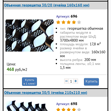
Объемная георешетка 30/20 (ячейка 160x160 мм)
696
Артикул:
георешетка объемная
тип:
габариты модуля в
растянутом виде ШхД:
3700х4800 мм
17,8 м²
площадь модуля:
размер ячейки в
160х160
развернутом виде:
мм
200 мм
высота ребра:
толщина ленты, ±0,1 мм:
Цена:
1,3 мм
468
руб./м2
Купить
−
+
Купить
в 1 клик!
Объемная георешетка 30/5 (ячейка 210x210 мм)
698
Артикул: