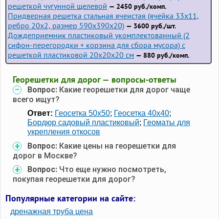
решеткой чугунной щелевой
— 2450 руб./комп.
Придверная решетка стальная ячеистая (ячейка 33x11,
ребро 20x2, размер 590x390x20)
— 3600 руб./шт.
Дождеприемник пластиковый укомплектованный (2
сифон-перегородки + корзина для сбора мусора) с
решеткой пластиковой 20х20х20 см
— 880 руб./комп.
Георешетки для дорог — вопросы-ответы
Вопрос:
Какие георешетки для дорог чаще
всего ищут?
Ответ:
Геосетка 50x50
;
Геосетка 40x40
;
Бордюр садовый пластиковый
;
Геоматы для
укрепления откосов
Вопрос:
Какие цены на георешетки для
дорог в Москве?
Вопрос:
Что еще нужно посмотреть,
покупая георешетки для дорог?
Популярные категории на сайте:
дренажная труба цена