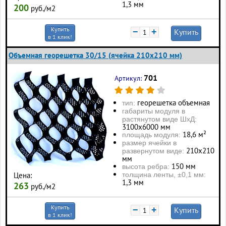
1,3 мм
200
руб./м2
Купить
−
+
Купить
в 1 клик!
Объемная георешетка 30/15 (ячейка 210x210 мм)
701
Артикул:
георешетка объемная
тип:
габариты модуля в
растянутом виде ШхД:
3100х6000 мм
18,6 м²
площадь модуля:
размер ячейки в
210х210
развернутом виде:
мм
150 мм
высота ребра:
толщина ленты, ±0,1 мм:
Цена:
1,3 мм
263
руб./м2
Купить
−
+
Купить
в 1 клик!