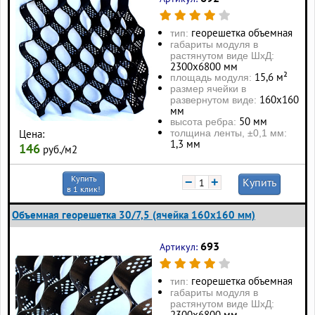
георешетка объемная
тип:
габариты модуля в
растянутом виде ШхД:
2300х6800 мм
15,6 м²
площадь модуля:
размер ячейки в
160х160
развернутом виде:
мм
50 мм
высота ребра:
толщина ленты, ±0,1 мм:
Цена:
1,3 мм
146
руб./м2
Купить
−
+
Купить
в 1 клик!
Объемная георешетка 30/7,5 (ячейка 160x160 мм)
693
Артикул:
георешетка объемная
тип:
габариты модуля в
растянутом виде ШхД:
2300х6800 мм