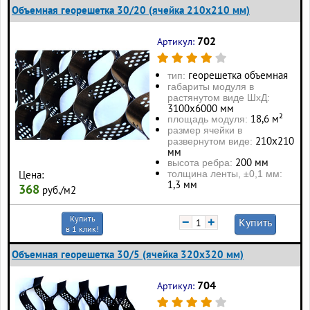
Объемная георешетка 30/20 (ячейка 210x210 мм)
702
Артикул:
георешетка объемная
тип:
габариты модуля в
растянутом виде ШхД:
3100х6000 мм
18,6 м²
площадь модуля:
размер ячейки в
210х210
развернутом виде:
мм
200 мм
высота ребра:
толщина ленты, ±0,1 мм:
Цена:
1,3 мм
368
руб./м2
Купить
−
+
Купить
в 1 клик!
Объемная георешетка 30/5 (ячейка 320x320 мм)
704
Артикул: