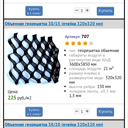
Купить
−
+
Купить
в 1 клик!
Объемная георешетка 30/15 (ячейка 320x320 мм)
707
Артикул:
георешетка объемная
тип:
габариты модуля в
растянутом виде ШхД:
3600х5850 мм
21 м²
площадь модуля:
размер ячейки в
320х320
развернутом виде:
мм
150 мм
высота ребра:
толщина ленты, ±0,1 мм:
Цена:
1,3 мм
225
руб./м2
Купить
−
+
Купить
в 1 клик!
Объемная георешетка 30/20 (ячейка 320x320 мм)