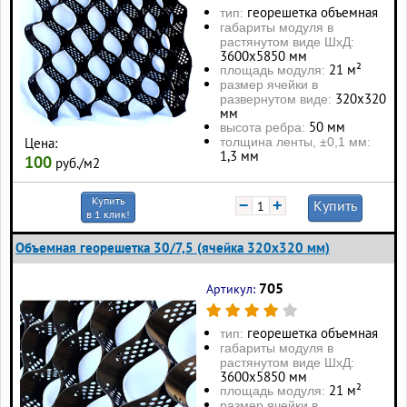
георешетка объемная
тип:
габариты модуля в
растянутом виде ШхД:
3600х5850 мм
21 м²
площадь модуля:
размер ячейки в
320х320
развернутом виде:
мм
50 мм
высота ребра:
толщина ленты, ±0,1 мм:
Цена:
1,3 мм
100
руб./м2
Купить
−
+
Купить
в 1 клик!
Объемная георешетка 30/7,5 (ячейка 320x320 мм)
705
Артикул:
георешетка объемная
тип:
габариты модуля в
растянутом виде ШхД:
3600х5850 мм
21 м²
площадь модуля:
размер ячейки в