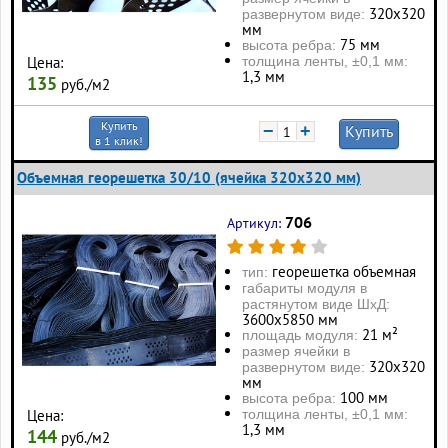
320х320
развернутом виде:
мм
75 мм
высота ребра:
толщина ленты, ±0,1 мм:
Цена:
1,3 мм
135
руб./м2
Купить
−
+
Купить
в 1 клик!
Объемная георешетка 30/10 (ячейка 320x320 мм)
706
Артикул:
георешетка объемная
тип:
габариты модуля в
растянутом виде ШхД:
3600х5850 мм
21 м²
площадь модуля:
размер ячейки в
320х320
развернутом виде:
мм
100 мм
высота ребра:
толщина ленты, ±0,1 мм:
Цена:
1,3 мм
144
руб./м2