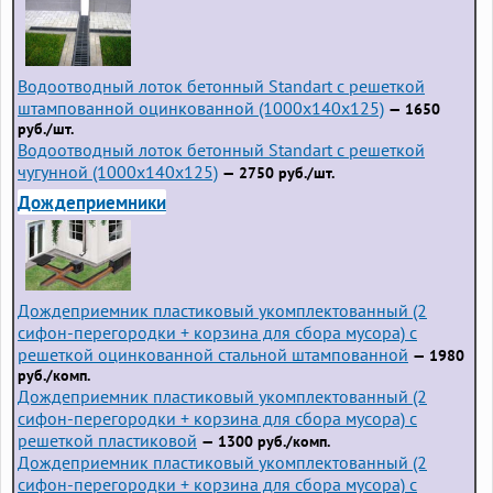
Водоотводный лоток бетонный Standart с решеткой
штампованной оцинкованной (1000x140x125)
— 1650
руб./шт.
Водоотводный лоток бетонный Standart с решеткой
чугунной (1000x140x125)
— 2750 руб./шт.
Дождеприемники
Дождеприемник пластиковый укомплектованный (2
сифон-перегородки + корзина для сбора мусора) с
решеткой оцинкованной стальной штампованной
— 1980
руб./комп.
Дождеприемник пластиковый укомплектованный (2
сифон-перегородки + корзина для сбора мусора) с
решеткой пластиковой
— 1300 руб./комп.
Дождеприемник пластиковый укомплектованный (2
сифон-перегородки + корзина для сбора мусора) с