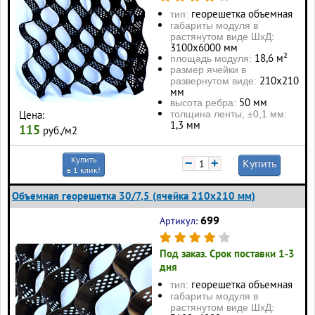
георешетка объемная
тип:
габариты модуля в
растянутом виде ШхД:
3100х6000 мм
18,6 м²
площадь модуля:
размер ячейки в
210х210
развернутом виде:
мм
50 мм
высота ребра:
толщина ленты, ±0,1 мм:
Цена:
1,3 мм
115
руб./м2
Купить
−
+
Купить
в 1 клик!
Объемная георешетка 30/7,5 (ячейка 210x210 мм)
699
Артикул:
Под заказ. Срок поставки 1-3
дня
георешетка объемная
тип:
габариты модуля в
растянутом виде ШхД: