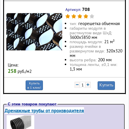
708
Артикул:
георешетка объемная
тип:
габариты модуля в
растянутом виде ШхД:
3600х5850 мм
21 м²
площадь модуля:
размер ячейки в
320х320
развернутом виде:
мм
200 мм
высота ребра:
толщина ленты, ±0,1 мм:
Цена:
1,3 мм
258
руб./м2
Купить
−
+
Купить
в 1 клик!
С этим товаром покупают
Дренажные трубы от производителя