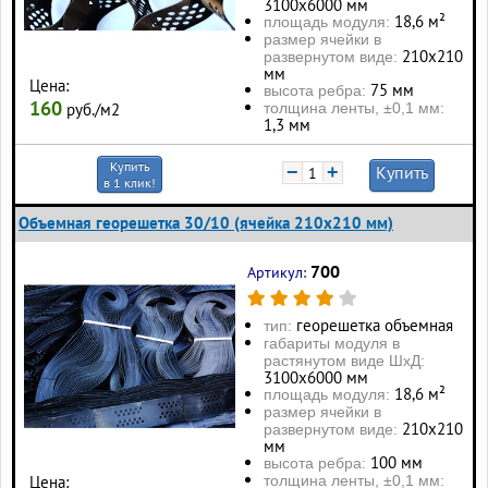
3100х6000 мм
18,6 м²
площадь модуля:
размер ячейки в
210х210
развернутом виде:
мм
Цена:
75 мм
высота ребра:
160
толщина ленты, ±0,1 мм:
руб./м2
1,3 мм
Купить
−
+
Купить
в 1 клик!
Объемная георешетка 30/10 (ячейка 210x210 мм)
700
Артикул:
георешетка объемная
тип:
габариты модуля в
растянутом виде ШхД:
3100х6000 мм
18,6 м²
площадь модуля:
размер ячейки в
210х210
развернутом виде:
мм
100 мм
высота ребра:
толщина ленты, ±0,1 мм:
Цена: