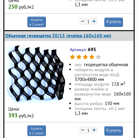
Цена:
1,3 мм
250
руб./м2
Купить
−
+
Купить
в 1 клик!
Объемная георешетка 30/15 (ячейка 160x160 мм)
695
Артикул:
георешетка объемная
тип:
габариты модуля в
растянутом виде ШхД:
3700х4800 мм
17,8 м²
площадь модуля:
размер ячейки в
160х160
развернутом виде:
мм
150 мм
высота ребра:
толщина ленты, ±0,1 мм:
Цена:
1,3 мм
393
руб./м2
Купить
−
+
Купить
в 1 клик!