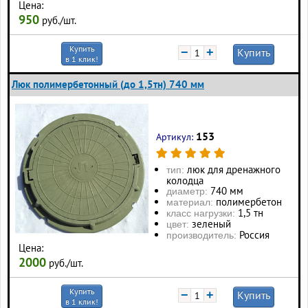
Цена:
950
руб./шт.
Купить
−
+
Купить
в 1 клик!
Люк полимербетонный (до 1,5тн) 740 мм
153
Артикул:
люк для дренажного
тип:
колодца
740 мм
диаметр:
полимербетон
материал:
1,5 тн
класс нагрузки:
зеленый
цвет:
Россия
производитель:
Цена:
2000
руб./шт.
Купить
−
+
Купить
в 1 клик!