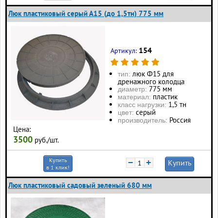
Люк пластиковый серый А15 (до 1,5тн) 775 мм
154
Артикул:
люк Ф15 для
тип:
дренажного колодца
775 мм
диаметр:
пластик
материал:
1,5 тн
класс нагрузки:
серый
цвет:
Россия
производитель:
Цена:
3500
руб./шт.
Купить
−
+
Купить
в 1 клик!
Люк пластиковый садовый зеленый 680 мм