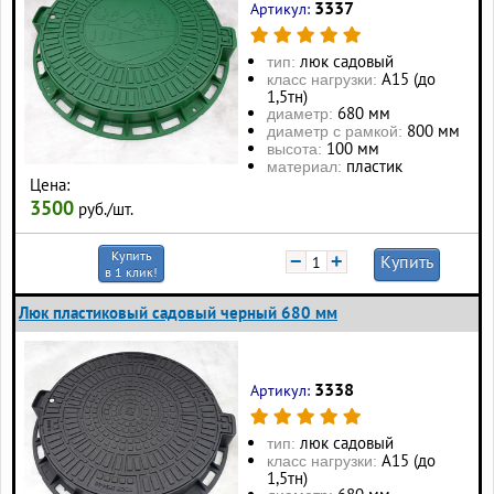
3337
Артикул:
люк садовый
тип:
А15 (до
класс нагрузки:
1,5тн)
680 мм
диаметр:
800 мм
диаметр с рамкой:
100 мм
высота:
пластик
материал:
Цена:
3500
руб./шт.
Купить
−
+
Купить
в 1 клик!
Люк пластиковый садовый черный 680 мм
3338
Артикул:
люк садовый
тип:
А15 (до
класс нагрузки:
1,5тн)