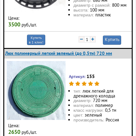
680 мм
диаметр:
800 мм
диаметр с рамкой:
100 мм
высота:
пластик
материал:
Цена:
3500
руб./шт.
Купить
−
+
Купить
в 1 клик!
Люк полимерный легкий зеленый (до 0,5тн) 720 мм
155
Артикул:
люк легкий для
тип:
дренажного колодца
720 мм
диаметр:
полимер
материал:
0,5 тн
класс нагрузки:
зеленый
цвет:
Россия
производитель:
Цена:
2650
руб./шт.