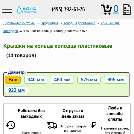
0
(495) 792-61-76
Дренажные системы
→
Продукция
→
Колодцы дренажные
→
Крышки для
колодцев
→ Крышки на кольца колодца пластиковые
Крышки на кольца колодца пластиковые
(14 товаров)
Диаметр:
Все
340 мм
460 мм
575 мм
695 мм
923 мм
Любые
Работаем без
Отгрузка в
способы
выходных
день заказа
оплаты
Отгрузка товаров
Наличный расчет,
из наличия
Ежедневно с
безналичный