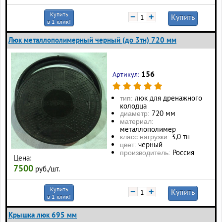
Купить
−
+
Купить
в 1 клик!
Люк металлополимерный черный (до 3тн) 720 мм
156
Артикул:
люк для дренажного
тип:
колодца
720 мм
диаметр:
материал:
металлополимер
3,0 тн
класс нагрузки:
черный
цвет:
Россия
производитель:
Цена:
7500
руб./шт.
Купить
−
+
Купить
в 1 клик!
Крышка люк 695 мм