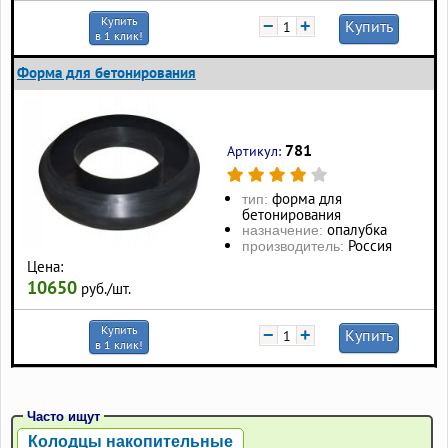
Купить
−
+
Купить
в 1 клик!
Форма для бетонирования
781
Артикул:
форма для
тип:
бетонирования
опалубка
назначение:
Россия
производитель:
Цена:
10650
руб./шт.
Купить
−
+
Купить
в 1 клик!
Часто ищут
Колодцы накопительные