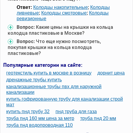
Ответ:
Колодцы накопительные
;
Колодцы
ливневые
;
Колодцы смотровые
;
Колодцы
ревизионные
Вопрос:
Какие цены на крышки на кольца
колодца пластиковые в Москве?
Вопрос:
Что еще нужно посмотреть,
покупая крышки на кольца колодца
пластиковые?
Популярные категории на сайте:
геотекстиль купить в москве в розницу
дорнит цена
дренажные трубы купить
канализационные трубы пвх для наружной
канализации
купить гофрированную трубу для канализации строй
мат
купить пнд трубу 32
пнд труба для газа
труба пнд 160 мм цена за метр
труба пнд 20 мм
труба пнд водопроводная 110