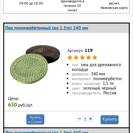
производится в
09:00 до 18:00
расчет,
течение 30
банковская карта
минут
Люк полимербетонный (до 1,5тн) 340 мм
119
Артикул:
люк для дренажного
тип:
колодца
340 мм
диаметр:
полимербетон
материал:
1,5 тн
класс нагрузки:
зеленый, чёрный
цвет:
Россия
производитель:
Цена:
650
руб./шт.
Купить
−
+
Купить
в 1 клик!
Люк полимербетонный (до 1,5тн) 460 мм