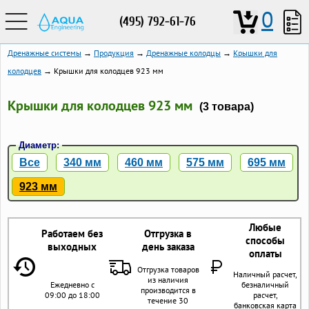
0
(495) 792-61-76
Дренажные системы
→
Продукция
→
Дренажные колодцы
→
Крышки для
колодцев
→ Крышки для колодцев 923 мм
Крышки для колодцев 923 мм
(3 товара)
Диаметр:
Все
340 мм
460 мм
575 мм
695 мм
923 мм
Любые
Работаем без
Отгрузка в
способы
выходных
день заказа
оплаты
Отгрузка товаров
Наличный расчет,
из наличия
Ежедневно с
безналичный
производится в
09:00 до 18:00
расчет,
течение 30
банковская карта