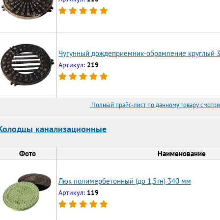
Чугунный дождеприемник-обрамление круглый 
Артикул:
219
Полный прайс-лист по данному товару смотри
Колодцы канализационные
Фото
Наименование
Люк полимербетонный (до 1,5тн) 340 мм
Артикул:
119