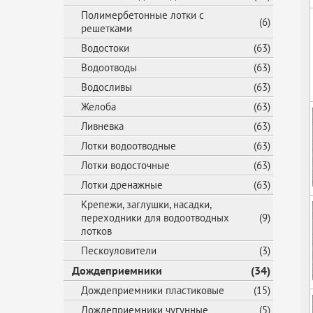
Полимербетонные лотки с
(6)
решетками
Водостоки
(63)
Водоотводы
(63)
Водосливы
(63)
Желоба
(63)
Ливневка
(63)
Лотки водоотводные
(63)
Лотки водосточные
(63)
Лотки дренажные
(63)
Крепежи, заглушки, насадки,
переходники для водоотводных
(9)
лотков
Пескоуловители
(3)
Дождеприемники
(34)
Дождеприемники пластиковые
(15)
Дождеприемники чугунные
(5)