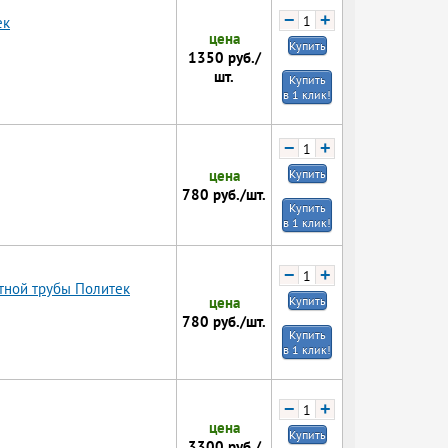
−
+
ек
цена
Купить
1350
руб./
шт.
Купить
в 1 клик!
−
+
цена
Купить
780
руб./шт.
Купить
в 1 клик!
−
+
тной трубы Политек
цена
Купить
780
руб./шт.
Купить
в 1 клик!
−
+
цена
Купить
3300
руб./