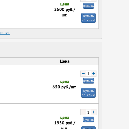
цена
Купить
2500
руб./
шт.
Купить
в 1 клик!
те тут
Цена
−
+
цена
Купить
650
руб./шт.
Купить
в 1 клик!
−
+
цена
Купить
1950
руб./
м.п.