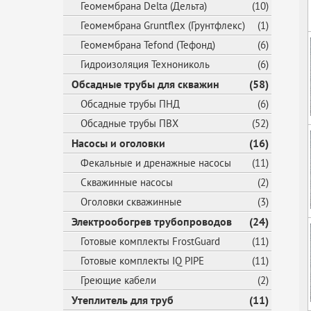
Геомембрана Delta (Дельта)
(10)
Геомембрана Gruntflex (Грунтфлекс)
(1)
Геомембрана Tefond (Тефонд)
(6)
Гидроизоляция Технониколь
(6)
Обсадные трубы для скважин
(58)
Обсадные трубы ПНД
(6)
Обсадные трубы ПВХ
(52)
Насосы и оголовки
(16)
Фекальные и дренажные насосы
(11)
Скважинные насосы
(2)
Оголовки скважинные
(3)
Электрообогрев трубопроводов
(24)
Готовые комплекты FrostGuard
(11)
Готовые комплекты IQ PIPE
(11)
Греющие кабели
(2)
Утеплитель для труб
(11)