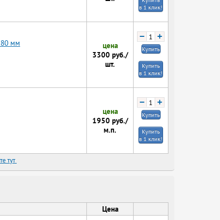
в 1 клик!
−
+
380 мм
цена
Купить
3300
руб./
шт.
Купить
в 1 клик!
−
+
цена
Купить
1950
руб./
м.п.
Купить
в 1 клик!
те тут
Цена