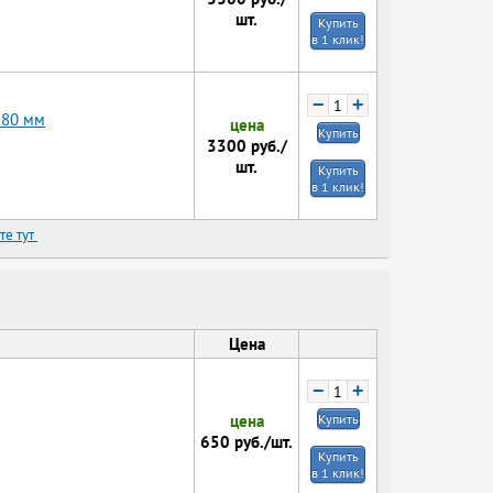
шт.
Купить
в 1 клик!
−
+
380 мм
цена
Купить
3300
руб./
шт.
Купить
в 1 клик!
те тут
Цена
−
+
цена
Купить
650
руб./шт.
Купить
в 1 клик!