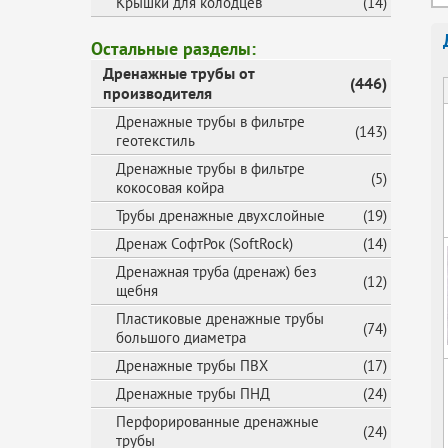
Крышки для колодцев
(14)
Остальные разделы:
Дренажные трубы от
(446)
производителя
Дренажные трубы в фильтре
(143)
геотекстиль
Дренажные трубы в фильтре
(5)
кокосовая койра
Трубы дренажные двухслойные
(19)
Дренаж СофтРок (SoftRock)
(14)
Дренажная труба (дренаж) без
(12)
щебня
Пластиковые дренажные трубы
(74)
большого диаметра
Дренажные трубы ПВХ
(17)
Дренажные трубы ПНД
(24)
Перфорированные дренажные
(24)
трубы