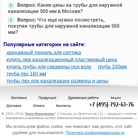
Вопрос:
Какие цены на трубы для наружной
канализации 500 мм в Москве?
Вопрос:
Что еще нужно посмотреть,
покупая трубы для наружной канализации 500
мм?
Популярные категории на сайте:
дренажный тоннель для септика
купить люк канализационный пластиковый цена
купить трубы для скважины под воду
труба 100мм
труба пвх 160 мм
трубы пвх для канализации размеры и цены
Компания
Продукция
Дренажные работы
Акции
+7 (495) 792-61-76
Доставка
Оплата
Контакты
© 2004-2026
"
Аква-Инжиниринг
"
(г.Москва, ул.Зенитчиков,12) — продажа и монтаж
дренажных и ливневых систем, поверхностный водоотвод, гидроизоляционные
материалы, канализационные трубы и комплектующие, защитные трубы, материалы
для укрепления грунта, электрообогрев трубопроводов.
Мы используем файлы cookie, они помогают нам делать этот сайт
Политика обработки персональных данных
удобнее для пользователя.
Политика конфиденциальности
.