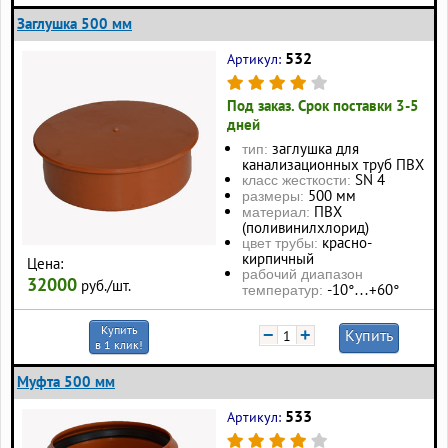
Заглушка 500 мм
532
Артикул:
Под заказ. Срок поставки 3-5
дней
заглушка для
тип:
канализационных труб ПВХ
SN 4
класс жесткости:
500 мм
размеры:
ПВХ
материал:
(поливинилхлорид)
красно-
цвет трубы:
кирпичный
Цена:
рабочий диапазон
32000
руб./шт.
-10°…+60°
температур:
Купить
−
+
Купить
в 1 клик!
Муфта 500 мм
533
Артикул: