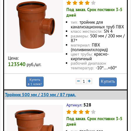
Под заказ. Срок поставки 3-5
дней
тройник для
тип:
канализационных труб ПВХ
SN 4
класс жесткости:
500 мм / 200 мм /
размеры:
87°
ПВХ
материал:
(поливинилхлорид)
красно-
цвет трубы:
Цена:
кирпичный
123540
рабочий диапазон
руб./шт.
-10°…+60°
температур:
Купить
−
+
Купить
в 1 клик!
Тройник 500 мм / 250 мм / 87 град.
528
Артикул:
Под заказ. Срок поставки 3-5
дней