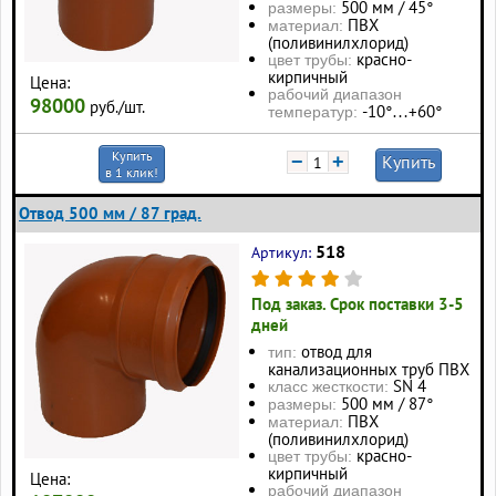
500 мм / 45°
размеры:
ПВХ
материал:
(поливинилхлорид)
красно-
цвет трубы:
кирпичный
Цена:
рабочий диапазон
98000
руб./шт.
-10°…+60°
температур:
Купить
−
+
Купить
в 1 клик!
Отвод 500 мм / 87 град.
518
Артикул:
Под заказ. Срок поставки 3-5
дней
отвод для
тип:
канализационных труб ПВХ
SN 4
класс жесткости:
500 мм / 87°
размеры:
ПВХ
материал:
(поливинилхлорид)
красно-
цвет трубы:
кирпичный
Цена:
рабочий диапазон