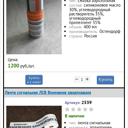
смазка аэрозольная
тип:
силиконовое масло
состав:
30%, углеводородный
растворитель 35%,
углеводородный
пропеллент 35%
400 мл
объем:
Остендорф
производитель:
Россия
страна:
Цена:
1200
руб./шт.
Купить
−
+
Купить
в 1 клик!
Лента сигнальная ЛСВ Внимание канализация
2539
Артикул:
В наличии
лента сигнальная
тип:
полиэтилен
материал: