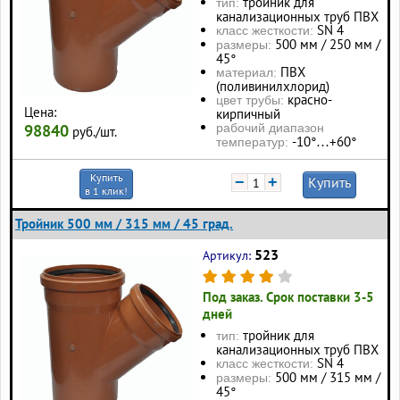
тройник для
тип:
канализационных труб ПВХ
SN 4
класс жесткости:
500 мм / 250 мм /
размеры:
45°
ПВХ
материал:
(поливинилхлорид)
красно-
цвет трубы:
Цена:
кирпичный
98840
рабочий диапазон
руб./шт.
-10°…+60°
температур:
Купить
−
+
Купить
в 1 клик!
Тройник 500 мм / 315 мм / 45 град.
523
Артикул:
Под заказ. Срок поставки 3-5
дней
тройник для
тип:
канализационных труб ПВХ
SN 4
класс жесткости:
500 мм / 315 мм /
размеры:
45°