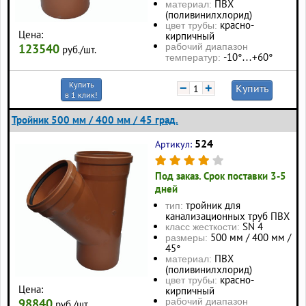
ПВХ
материал:
(поливинилхлорид)
красно-
цвет трубы:
Цена:
кирпичный
123540
рабочий диапазон
руб./шт.
-10°…+60°
температур:
Купить
−
+
Купить
в 1 клик!
Тройник 500 мм / 400 мм / 45 град.
524
Артикул:
Под заказ. Срок поставки 3-5
дней
тройник для
тип:
канализационных труб ПВХ
SN 4
класс жесткости:
500 мм / 400 мм /
размеры:
45°
ПВХ
материал:
(поливинилхлорид)
красно-
цвет трубы:
Цена:
кирпичный
98840
рабочий диапазон
руб./шт.