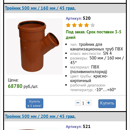
Тройник 500 мм / 160 мм / 45 град.
520
Артикул:
Под заказ. Срок поставки 3-5
дней
тройник для
тип:
канализационных труб ПВХ
SN 4
класс жесткости:
500 мм / 160 мм /
размеры:
45°
ПВХ
материал:
(поливинилхлорид)
красно-
цвет трубы:
Цена:
кирпичный
68780
рабочий диапазон
руб./шт.
-10°…+60°
температур:
Купить
−
+
Купить
в 1 клик!
Тройник 500 мм / 200 мм / 45 град.
521
Артикул: