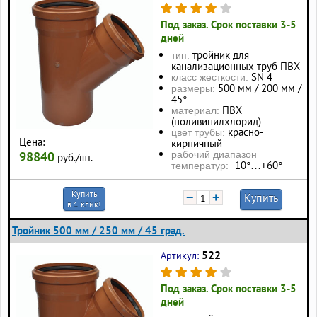
Под заказ. Срок поставки 3-5
дней
тройник для
тип:
канализационных труб ПВХ
SN 4
класс жесткости:
500 мм / 200 мм /
размеры:
45°
ПВХ
материал:
(поливинилхлорид)
красно-
цвет трубы:
Цена:
кирпичный
98840
рабочий диапазон
руб./шт.
-10°…+60°
температур:
Купить
−
+
Купить
в 1 клик!
Тройник 500 мм / 250 мм / 45 град.
522
Артикул:
Под заказ. Срок поставки 3-5
дней