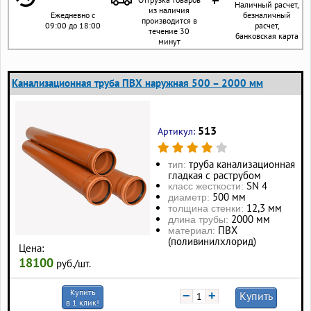
Наличный расчет,
из наличия
Ежедневно с
безналичный
производится в
09:00 до 18:00
расчет,
течение 30
банковская карта
минут
Канализационная труба ПВХ наружная 500 – 2000 мм
513
Артикул:
труба канализационная
тип:
гладкая с раструбом
SN 4
класс жесткости:
500 мм
диаметр:
12,3 мм
толщина стенки:
2000 мм
длина трубы:
ПВХ
материал:
(поливинилхлорид)
Цена:
18100
руб./шт.
Купить
−
+
Купить
в 1 клик!