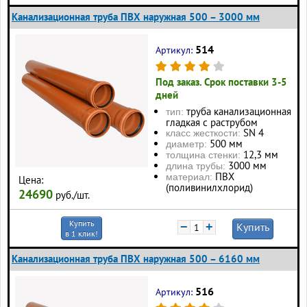
Канализационная труба ПВХ наружная 500 – 3000 мм
514
Артикул:
Под заказ. Срок поставки 3-5
дней
труба канализационная
тип:
гладкая с раструбом
SN 4
класс жесткости:
500 мм
диаметр:
12,3 мм
толщина стенки:
3000 мм
длина трубы:
ПВХ
материал:
Цена:
(поливинилхлорид)
24690
руб./шт.
Купить
−
+
Купить
в 1 клик!
Канализационная труба ПВХ наружная 500 – 6160 мм
516
Артикул: