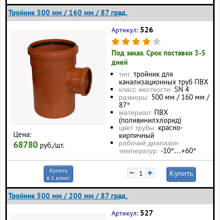
Тройник 500 мм / 160 мм / 87 град.
526
Артикул:
Под заказ. Срок поставки 3-5
дней
тройник для
тип:
канализационных труб ПВХ
SN 4
класс жесткости:
500 мм / 160 мм /
размеры:
87°
ПВХ
материал:
(поливинилхлорид)
красно-
цвет трубы:
Цена:
кирпичный
68780
рабочий диапазон
руб./шт.
-10°…+60°
температур:
Купить
−
+
Купить
в 1 клик!
Тройник 500 мм / 200 мм / 87 град.
527
Артикул: