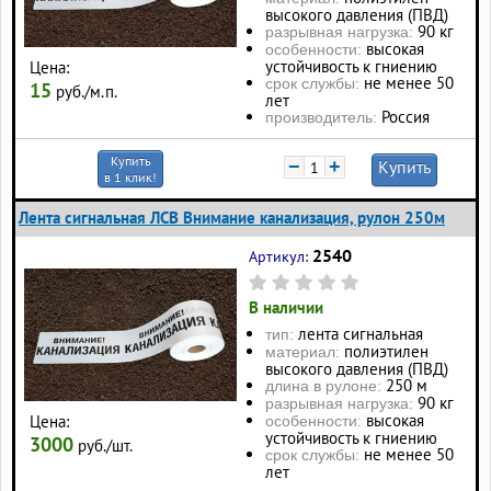
высокого давления (ПВД)
90 кг
разрывная нагрузка:
высокая
особенности:
устойчивость к гниению
Цена:
не менее 50
срок службы:
15
руб./м.п.
лет
Россия
производитель:
Купить
−
+
Купить
в 1 клик!
Лента сигнальная ЛСВ Внимание канализация, рулон 250м
2540
Артикул:
В наличии
лента сигнальная
тип:
полиэтилен
материал:
высокого давления (ПВД)
250 м
длина в рулоне:
90 кг
разрывная нагрузка:
высокая
Цена:
особенности:
устойчивость к гниению
3000
руб./шт.
не менее 50
срок службы:
лет