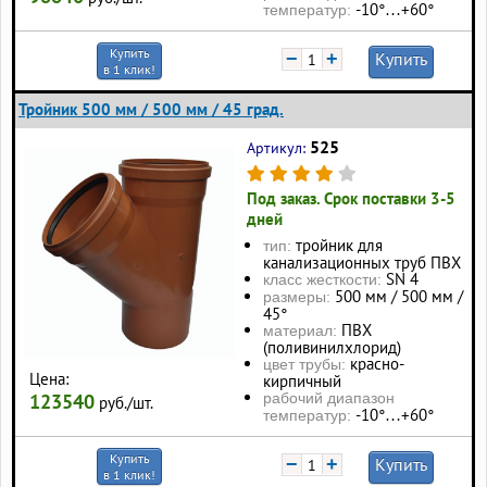
-10°…+60°
температур:
Купить
−
+
Купить
в 1 клик!
Тройник 500 мм / 500 мм / 45 град.
525
Артикул:
Под заказ. Срок поставки 3-5
дней
тройник для
тип:
канализационных труб ПВХ
SN 4
класс жесткости:
500 мм / 500 мм /
размеры:
45°
ПВХ
материал:
(поливинилхлорид)
красно-
цвет трубы:
Цена:
кирпичный
123540
рабочий диапазон
руб./шт.
-10°…+60°
температур:
Купить
−
+
Купить
в 1 клик!