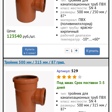
тройник для
тип:
канализационных труб ПВХ
SN 4
класс жесткости:
500 мм / 250 мм /
размеры:
87°
ПВХ
материал:
(поливинилхлорид)
красно-
цвет трубы:
Цена:
кирпичный
123540
рабочий диапазон
руб./шт.
-10°…+60°
температур:
Купить
−
+
Купить
в 1 клик!
Тройник 500 мм / 315 мм / 87 град.
529
Артикул:
Под заказ. Срок поставки 3-5
дней
тройник для
тип:
канализационных труб ПВХ
SN 4
класс жесткости:
500 мм / 315 мм /
размеры:
87°