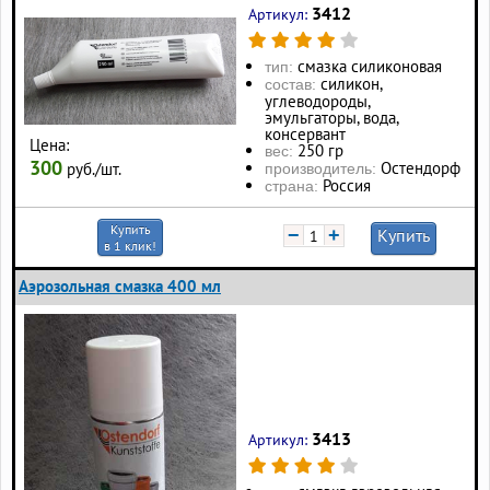
3412
Артикул:
смазка силиконовая
тип:
силикон,
состав:
углеводороды,
эмульгаторы, вода,
консервант
Цена:
250 гр
вес:
300
Остендорф
руб./шт.
производитель:
Россия
страна:
Купить
−
+
Купить
в 1 клик!
Аэрозольная смазка 400 мл
3413
Артикул: