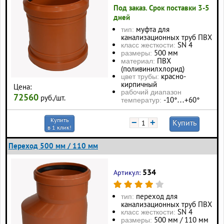
Под заказ. Срок поставки 3-5
дней
муфта для
тип:
канализационных труб ПВХ
SN 4
класс жесткости:
500 мм
размеры:
ПВХ
материал:
(поливинилхлорид)
красно-
цвет трубы:
кирпичный
Цена:
рабочий диапазон
72560
руб./шт.
-10°…+60°
температур:
Купить
−
+
Купить
в 1 клик!
Переход 500 мм / 110 мм
534
Артикул:
переход для
тип:
канализационных труб ПВХ
SN 4
класс жесткости:
500 мм / 110 мм
размеры: