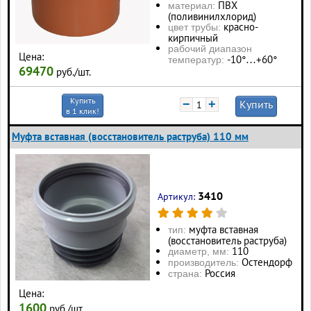
ПВХ
материал:
(поливинилхлорид)
красно-
цвет трубы:
кирпичный
рабочий диапазон
Цена:
-10°…+60°
температур:
69470
руб./шт.
Купить
−
+
Купить
в 1 клик!
Муфта вставная (восстановитель раструба) 110 мм
3410
Артикул:
муфта вставная
тип:
(восстановитель раструба)
110
диаметр, мм:
Остендорф
производитель:
Россия
страна:
Цена:
1600
руб./шт.