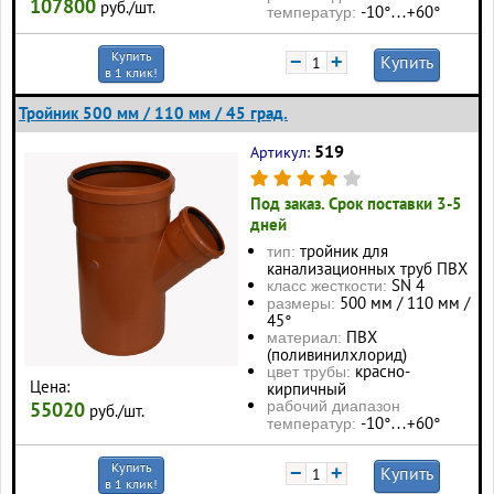
107800
руб./шт.
-10°…+60°
температур:
Купить
−
+
Купить
в 1 клик!
Тройник 500 мм / 110 мм / 45 град.
519
Артикул:
Под заказ. Срок поставки 3-5
дней
тройник для
тип:
канализационных труб ПВХ
SN 4
класс жесткости:
500 мм / 110 мм /
размеры:
45°
ПВХ
материал:
(поливинилхлорид)
красно-
цвет трубы:
Цена:
кирпичный
55020
рабочий диапазон
руб./шт.
-10°…+60°
температур:
Купить
−
+
Купить
в 1 клик!