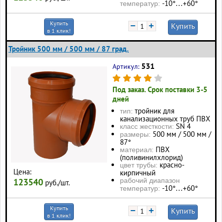
-10°…+60°
температур:
Купить
−
+
Купить
в 1 клик!
Тройник 500 мм / 500 мм / 87 град.
531
Артикул:
Под заказ. Срок поставки 3-5
дней
тройник для
тип:
канализационных труб ПВХ
SN 4
класс жесткости:
500 мм / 500 мм /
размеры:
87°
ПВХ
материал:
(поливинилхлорид)
красно-
цвет трубы:
Цена:
кирпичный
123540
рабочий диапазон
руб./шт.
-10°…+60°
температур:
Купить
−
+
Купить
в 1 клик!