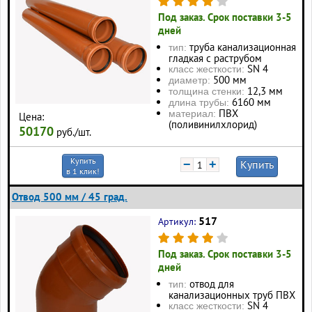
Под заказ. Срок поставки 3-5
дней
труба канализационная
тип:
гладкая с раструбом
SN 4
класс жесткости:
500 мм
диаметр:
12,3 мм
толщина стенки:
6160 мм
длина трубы:
ПВХ
материал:
Цена:
(поливинилхлорид)
50170
руб./шт.
Купить
−
+
Купить
в 1 клик!
Отвод 500 мм / 45 град.
517
Артикул:
Под заказ. Срок поставки 3-5
дней
отвод для
тип:
канализационных труб ПВХ
SN 4
класс жесткости: