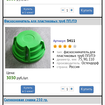
Купить
−
+
Купить
в 1 клик!
Фаскосниматель для пластиковых труб ПП/ПЭ
3411
Артикул:
фаскосниматель для
тип:
пластиковых труб ПП/ПЭ
75, 90, 110
диаметр, мм:
Остендорф
производитель:
Россия
страна:
Цена:
3030
руб./шт.
Купить
−
+
Купить
в 1 клик!
Силиконовая смазка 250 гр.