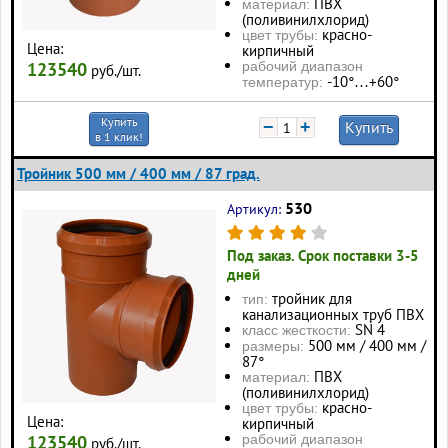
ПВХ
материал:
(поливинилхлорид)
красно-
цвет трубы:
Цена:
кирпичный
123540
рабочий диапазон
руб./шт.
-10°…+60°
температур:
Купить
−
+
Купить
в 1 клик!
Тройник 500 мм / 400 мм / 87 град.
530
Артикул:
Под заказ. Срок поставки 3-5
дней
тройник для
тип:
канализационных труб ПВХ
SN 4
класс жесткости:
500 мм / 400 мм /
размеры:
87°
ПВХ
материал:
(поливинилхлорид)
красно-
цвет трубы:
Цена:
кирпичный
123540
рабочий диапазон
руб./шт.