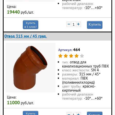
рабочий диапазон
Цена:
-10°…+60°
температур:
19440
руб./шт.
Купить
−
+
Купить
в 1 клик!
Отвод 315 мм / 45 град.
464
Артикул:
отвод для
тип:
канализационных труб ПВХ
SN 4
класс жесткости:
315 мм / 45°
размеры:
ПВХ
материал:
(поливинилхлорид)
красно-
цвет трубы:
кирпичный
рабочий диапазон
Цена:
-10°…+60°
температур:
11000
руб./шт.
Купить
−
+
Купить