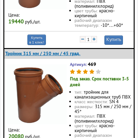
ПВХ
материал:
(поливинилхлорид)
красно-
цвет трубы:
Цена:
кирпичный
19440
рабочий диапазон
руб./шт.
-10°…+60°
температур:
Купить
−
+
Купить
в 1 клик!
Тройник 315 мм / 250 мм / 45 град.
469
Артикул:
Под заказ. Срок поставки 3-5
дней
тройник для
тип:
канализационных труб ПВХ
SN 4
класс жесткости:
315 мм / 250 мм /
размеры:
45°
ПВХ
материал:
(поливинилхлорид)
красно-
цвет трубы:
Цена:
кирпичный
20080
рабочий диапазон
руб./шт.