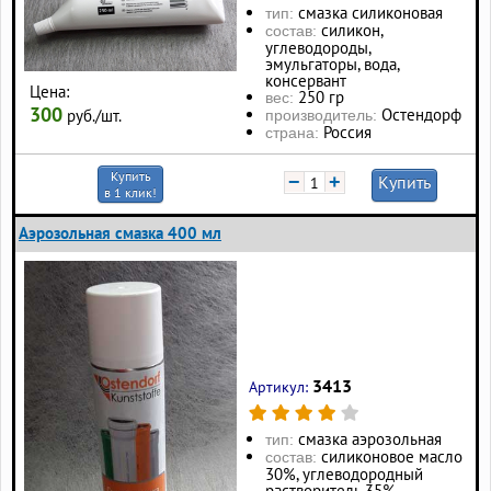
смазка силиконовая
тип:
силикон,
состав:
углеводороды,
эмульгаторы, вода,
консервант
Цена:
250 гр
вес:
300
Остендорф
руб./шт.
производитель:
Россия
страна:
Купить
−
+
Купить
в 1 клик!
Аэрозольная смазка 400 мл
3413
Артикул:
смазка аэрозольная
тип:
силиконовое масло
состав:
30%, углеводородный
растворитель 35%,