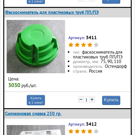
в 1 клик!
Фаскосниматель для пластиковых труб ПП/ПЭ
3411
Артикул:
фаскосниматель для
тип:
пластиковых труб ПП/ПЭ
75, 90, 110
диаметр, мм:
Остендорф
производитель:
Россия
страна:
Цена:
3030
руб./шт.
Купить
−
+
Купить
в 1 клик!
Силиконовая смазка 250 гр.
3412
Артикул: