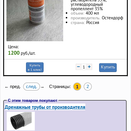
углеводородный
пропеллент 35%
400 мл
объем:
Остендорф
производитель:
Россия
страна:
Цена:
1200
руб./шт.
Купить
−
+
Купить
в 1 клик!
след.
Страницы:
2
← пред.
→
1
С этим товаром покупают
Дренажные трубы от производителя