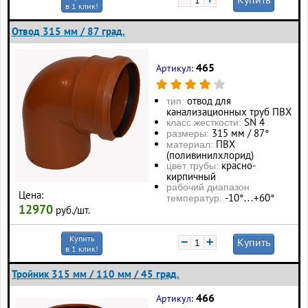
в 1 клик!
Отвод 315 мм / 87 град.
465
Артикул:
отвод для
тип:
канализационных труб ПВХ
SN 4
класс жесткости:
315 мм / 87°
размеры:
ПВХ
материал:
(поливинилхлорид)
красно-
цвет трубы:
кирпичный
рабочий диапазон
Цена:
-10°…+60°
температур:
12970
руб./шт.
Купить
−
+
Купить
в 1 клик!
Тройник 315 мм / 110 мм / 45 град.
466
Артикул: