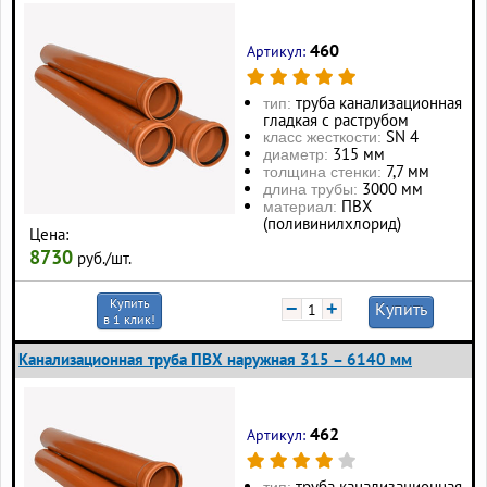
460
Артикул:
труба канализационная
тип:
гладкая с раструбом
SN 4
класс жесткости:
315 мм
диаметр:
7,7 мм
толщина стенки:
3000 мм
длина трубы:
ПВХ
материал:
(поливинилхлорид)
Цена:
8730
руб./шт.
Купить
−
+
Купить
в 1 клик!
Канализационная труба ПВХ наружная 315 – 6140 мм
462
Артикул:
труба канализационная