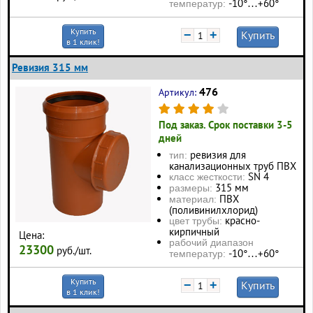
-10°…+60°
температур:
Купить
−
+
Купить
в 1 клик!
Ревизия 315 мм
476
Артикул:
Под заказ. Срок поставки 3-5
дней
ревизия для
тип:
канализационных труб ПВХ
SN 4
класс жесткости:
315 мм
размеры:
ПВХ
материал:
(поливинилхлорид)
красно-
цвет трубы:
кирпичный
Цена:
рабочий диапазон
23300
руб./шт.
-10°…+60°
температур:
Купить
−
+
Купить
в 1 клик!