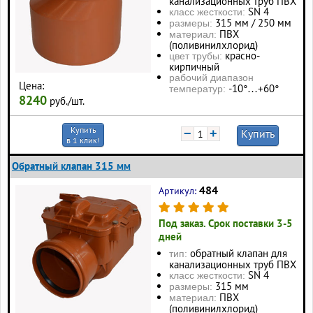
канализационных труб ПВХ
SN 4
класс жесткости:
315 мм / 250 мм
размеры:
ПВХ
материал:
(поливинилхлорид)
красно-
цвет трубы:
кирпичный
рабочий диапазон
Цена:
-10°…+60°
температур:
8240
руб./шт.
Купить
−
+
Купить
в 1 клик!
Обратный клапан 315 мм
484
Артикул:
Под заказ. Срок поставки 3-5
дней
обратный клапан для
тип:
канализационных труб ПВХ
SN 4
класс жесткости:
315 мм
размеры:
ПВХ
материал:
(поливинилхлорид)