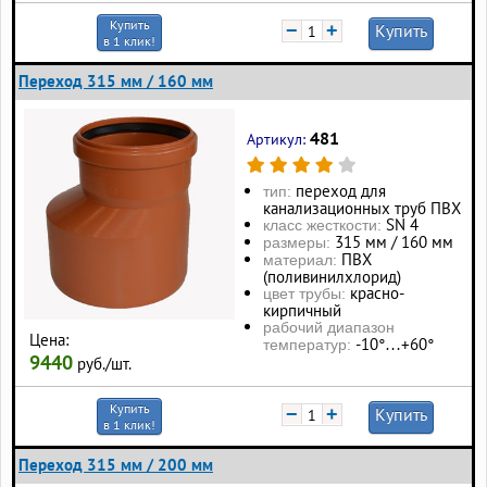
Купить
−
+
Купить
в 1 клик!
Переход 315 мм / 160 мм
481
Артикул:
переход для
тип:
канализационных труб ПВХ
SN 4
класс жесткости:
315 мм / 160 мм
размеры:
ПВХ
материал:
(поливинилхлорид)
красно-
цвет трубы:
кирпичный
рабочий диапазон
Цена:
-10°…+60°
температур:
9440
руб./шт.
Купить
−
+
Купить
в 1 клик!
Переход 315 мм / 200 мм