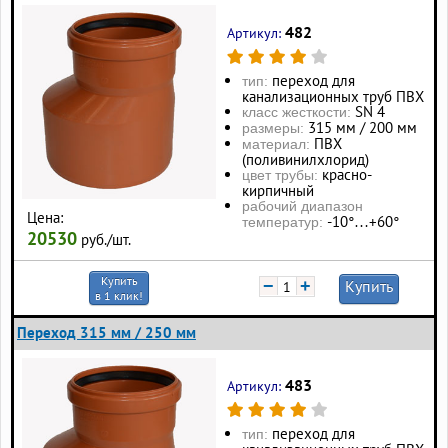
482
Артикул:
переход для
тип:
канализационных труб ПВХ
SN 4
класс жесткости:
315 мм / 200 мм
размеры:
ПВХ
материал:
(поливинилхлорид)
красно-
цвет трубы:
кирпичный
рабочий диапазон
Цена:
-10°…+60°
температур:
20530
руб./шт.
Купить
−
+
Купить
в 1 клик!
Переход 315 мм / 250 мм
483
Артикул:
переход для
тип: