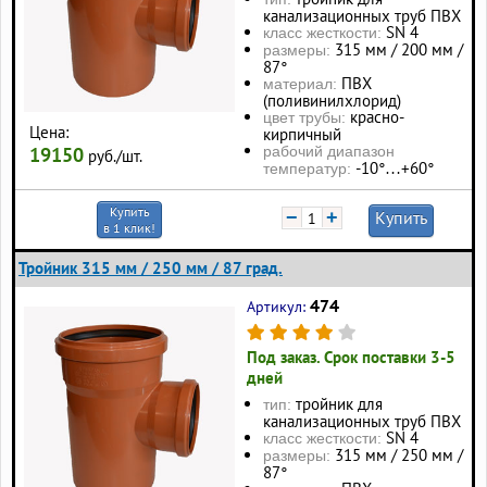
канализационных труб ПВХ
SN 4
класс жесткости:
315 мм / 200 мм /
размеры:
87°
ПВХ
материал:
(поливинилхлорид)
красно-
цвет трубы:
Цена:
кирпичный
19150
рабочий диапазон
руб./шт.
-10°…+60°
температур:
Купить
−
+
Купить
в 1 клик!
Тройник 315 мм / 250 мм / 87 град.
474
Артикул:
Под заказ. Срок поставки 3-5
дней
тройник для
тип:
канализационных труб ПВХ
SN 4
класс жесткости:
315 мм / 250 мм /
размеры:
87°