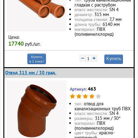
тип:
гладкая с раструбом
SN 4
класс жесткости:
315 мм
диаметр:
7,7 мм
толщина стенки:
6140 мм
длина трубы:
ПВХ
материал:
(поливинилхлорид)
Цена:
17740
руб./шт.
Купить
−
+
Купить
в 1 клик!
Отвод 315 мм / 30 град.
463
Артикул:
отвод для
тип:
канализационных труб ПВХ
SN 4
класс жесткости:
315 мм / 30°
размеры:
ПВХ
материал:
(поливинилхлорид)
красно-
цвет трубы:
кирпичный