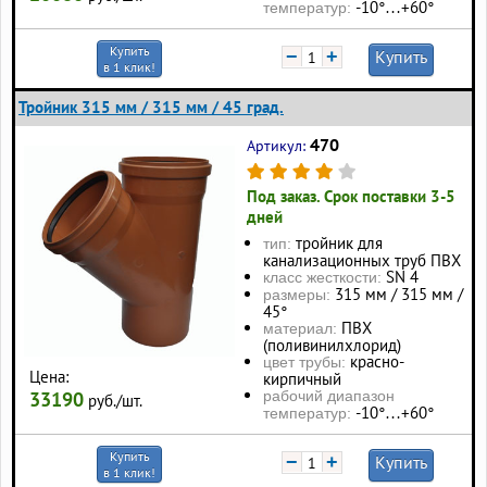
-10°…+60°
температур:
Купить
−
+
Купить
в 1 клик!
Тройник 315 мм / 315 мм / 45 град.
470
Артикул:
Под заказ. Срок поставки 3-5
дней
тройник для
тип:
канализационных труб ПВХ
SN 4
класс жесткости:
315 мм / 315 мм /
размеры:
45°
ПВХ
материал:
(поливинилхлорид)
красно-
цвет трубы:
Цена:
кирпичный
33190
рабочий диапазон
руб./шт.
-10°…+60°
температур:
Купить
−
+
Купить
в 1 клик!