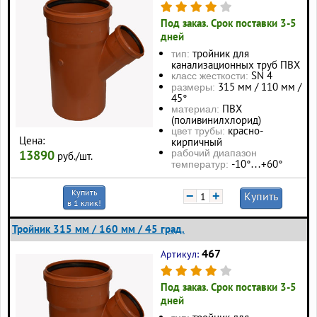
Под заказ. Срок поставки 3-5
дней
тройник для
тип:
канализационных труб ПВХ
SN 4
класс жесткости:
315 мм / 110 мм /
размеры:
45°
ПВХ
материал:
(поливинилхлорид)
красно-
цвет трубы:
Цена:
кирпичный
13890
рабочий диапазон
руб./шт.
-10°…+60°
температур:
Купить
−
+
Купить
в 1 клик!
Тройник 315 мм / 160 мм / 45 град.
467
Артикул:
Под заказ. Срок поставки 3-5
дней