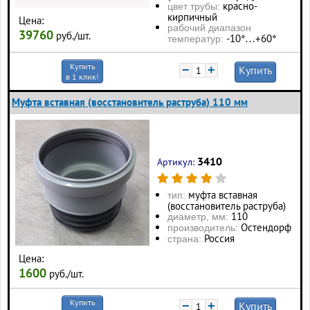
красно-
цвет трубы:
кирпичный
Цена:
рабочий диапазон
39760
руб./шт.
-10°…+60°
температур:
Купить
−
+
Купить
в 1 клик!
Муфта вставная (восстановитель раструба) 110 мм
3410
Артикул:
муфта вставная
тип:
(восстановитель раструба)
110
диаметр, мм:
Остендорф
производитель:
Россия
страна:
Цена:
1600
руб./шт.
Купить
−
+
Купить