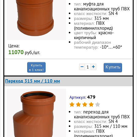
муфта для
тип:
канализационных труб ПВХ
SN 4
класс жесткости:
315 мм
размеры:
ПВХ
материал:
(поливинилхлорид)
красно-
цвет трубы:
кирпичный
рабочий диапазон
Цена:
-10°…+60°
температур:
11070
руб./шт.
Купить
−
+
Купить
в 1 клик!
Переход 315 мм / 110 мм
479
Артикул:
переход для
тип:
канализационных труб ПВХ
SN 4
класс жесткости:
315 мм / 110 мм
размеры:
ПВХ
материал:
(поливинилхлорид)