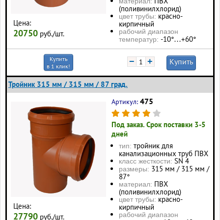
ПВХ
материал:
(поливинилхлорид)
красно-
цвет трубы:
Цена:
кирпичный
20750
рабочий диапазон
руб./шт.
-10°…+60°
температур:
Купить
−
+
Купить
в 1 клик!
Тройник 315 мм / 315 мм / 87 град.
475
Артикул:
Под заказ. Срок поставки 3-5
дней
тройник для
тип:
канализационных труб ПВХ
SN 4
класс жесткости:
315 мм / 315 мм /
размеры:
87°
ПВХ
материал:
(поливинилхлорид)
красно-
цвет трубы:
Цена:
кирпичный
27790
рабочий диапазон
руб./шт.