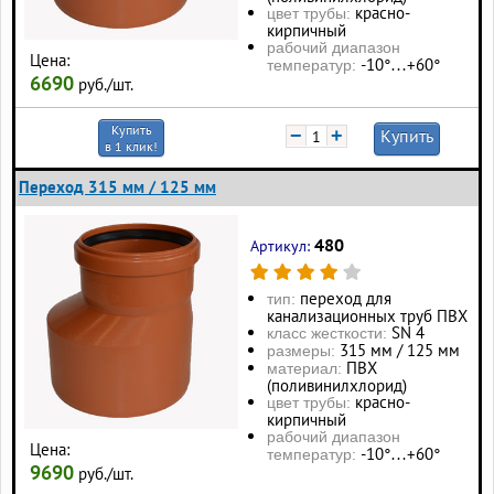
красно-
цвет трубы:
кирпичный
рабочий диапазон
Цена:
-10°…+60°
температур:
6690
руб./шт.
Купить
−
+
Купить
в 1 клик!
Переход 315 мм / 125 мм
480
Артикул:
переход для
тип:
канализационных труб ПВХ
SN 4
класс жесткости:
315 мм / 125 мм
размеры:
ПВХ
материал:
(поливинилхлорид)
красно-
цвет трубы:
кирпичный
рабочий диапазон
Цена:
-10°…+60°
температур:
9690
руб./шт.