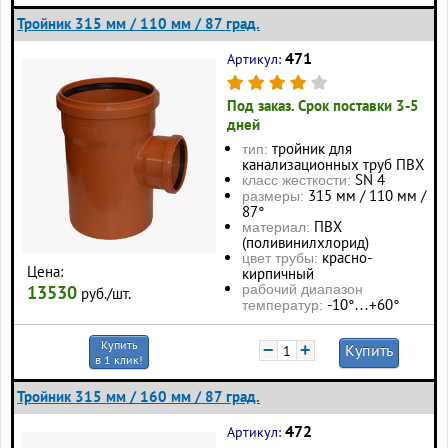
Тройник 315 мм / 110 мм / 87 град.
471
Артикул:
Под заказ. Срок поставки 3-5
дней
тройник для
тип:
канализационных труб ПВХ
SN 4
класс жесткости:
315 мм / 110 мм /
размеры:
87°
ПВХ
материал:
(поливинилхлорид)
красно-
цвет трубы:
Цена:
кирпичный
13530
рабочий диапазон
руб./шт.
-10°…+60°
температур:
Купить
−
+
Купить
в 1 клик!
Тройник 315 мм / 160 мм / 87 град.
472
Артикул: