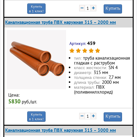
Купить
−
+
Купить
в 1 клик!
Канализационная труба ПВХ наружная 315 – 2000 мм
459
Артикул:
труба канализационная
тип:
гладкая с раструбом
SN 4
класс жесткости:
315 мм
диаметр:
7,7 мм
толщина стенки:
2000 мм
длина трубы:
ПВХ
материал:
(поливинилхлорид)
Цена:
5830
руб./шт.
Купить
−
+
Купить
в 1 клик!
Канализационная труба ПВХ наружная 315 – 3000 мм