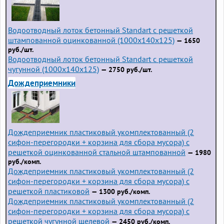
Водоотводный лоток бетонный Standart с решеткой
штампованной оцинкованной (1000x140x125)
— 1650
руб./шт.
Водоотводный лоток бетонный Standart с решеткой
чугунной (1000x140x125)
— 2750 руб./шт.
Дождеприемники
Дождеприемник пластиковый укомплектованный (2
сифон-перегородки + корзина для сбора мусора) с
решеткой оцинкованной стальной штампованной
— 1980
руб./комп.
Дождеприемник пластиковый укомплектованный (2
сифон-перегородки + корзина для сбора мусора) с
решеткой пластиковой
— 1300 руб./комп.
Дождеприемник пластиковый укомплектованный (2
сифон-перегородки + корзина для сбора мусора) с
решеткой чугунной щелевой
— 2450 руб./комп.