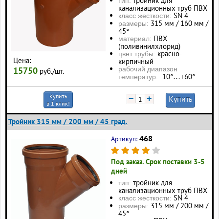
тройник для
тип:
канализационных труб ПВХ
SN 4
класс жесткости:
315 мм / 160 мм /
размеры:
45°
ПВХ
материал:
(поливинилхлорид)
красно-
цвет трубы:
Цена:
кирпичный
15750
рабочий диапазон
руб./шт.
-10°…+60°
температур:
Купить
−
+
Купить
в 1 клик!
Тройник 315 мм / 200 мм / 45 град.
468
Артикул:
Под заказ. Срок поставки 3-5
дней
тройник для
тип:
канализационных труб ПВХ
SN 4
класс жесткости:
315 мм / 200 мм /
размеры:
45°