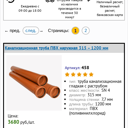
Наличный расчет,
из наличия
Ежедневно с
безналичный
производится в
09:00 до 18:00
расчет,
течение 30
банковская карта
минут
след.
Страницы:
2
← пред.
→
1
Канализационная труба ПВХ наружная 315 – 1200 мм
458
Артикул:
труба канализационная
тип:
гладкая с раструбом
SN 4
класс жесткости:
315 мм
диаметр:
7,7 мм
толщина стенки:
1200 мм
длина трубы:
ПВХ
материал:
(поливинилхлорид)
Цена:
3680
руб./шт.