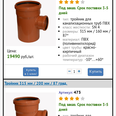
Под заказ. Срок поставки 3-5
дней
тройник для
тип:
канализационных труб ПВХ
SN 4
класс жесткости:
315 мм / 160 мм /
размеры:
87°
ПВХ
материал:
(поливинилхлорид)
красно-
цвет трубы:
Цена:
кирпичный
19490
рабочий диапазон
руб./шт.
-10°…+60°
температур:
Купить
−
+
Купить
в 1 клик!
Тройник 315 мм / 200 мм / 87 град.
473
Артикул:
Под заказ. Срок поставки 3-5
дней
тройник для
тип: