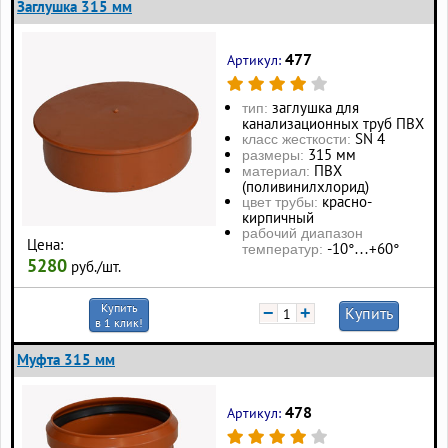
Заглушка 315 мм
477
Артикул:
заглушка для
тип:
канализационных труб ПВХ
SN 4
класс жесткости:
315 мм
размеры:
ПВХ
материал:
(поливинилхлорид)
красно-
цвет трубы:
кирпичный
рабочий диапазон
Цена:
-10°…+60°
температур:
5280
руб./шт.
Купить
−
+
Купить
в 1 клик!
Муфта 315 мм
478
Артикул: