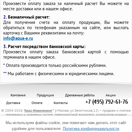
Произвести оплату заказа за наличный расчет Вы можете на
месте доставки или в нашем офисе.
2.
Безналичный расчет:
Для получения счета на оплату продукции, Вы можете
обратиться по телефонам указанным на сайте, или выслать
карточку с Вашими реквизитами на почту:
info@aqua-e.ru
3.
Расчет посредством банковской карты:
Произвести оплату заказа банковской картой с помощью
терминала в нашем офисе.
*
Оплата производится только российскими рублями.
**
Мы работаем с физическими и юридическими лицами.
Компания
Продукция
Дренажные работы
Акции
+7 (495) 792-61-76
Доставка
Оплата
Контакты
© 2004-2026
"
Аква-Инжиниринг
"
(г.Москва, ул.Зенитчиков,12) — продажа и монтаж
дренажных и ливневых систем, поверхностный водоотвод, гидроизоляционные
материалы, канализационные трубы и комплектующие, защитные трубы, материалы
Мы используем файлы cookie, они помогают нам делать этот сайт
для укрепления грунта, электрообогрев трубопроводов.
Политика обработки персональных данных
удобнее для пользователя.
Политика конфиденциальности
.