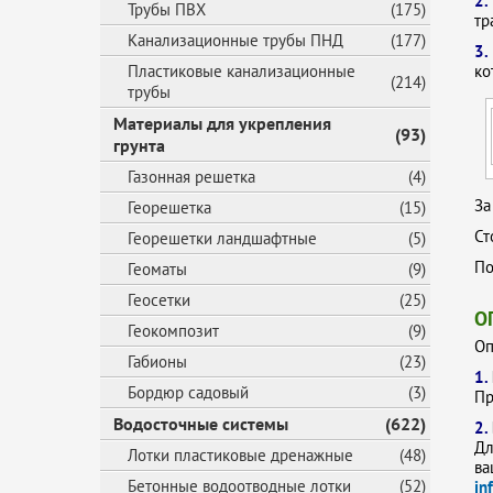
2
Трубы ПВХ
(175)
тр
Канализационные трубы ПНД
(177)
3.
Пластиковые канализационные
ко
(214)
трубы
Материалы для укрепления
(93)
грунта
Газонная решетка
(4)
За
Георешетка
(15)
Ст
Георешетки ландшафтные
(5)
По
Геоматы
(9)
Геосетки
(25)
О
Геокомпозит
(9)
Оп
Габионы
(23)
1.
Бордюр садовый
(3)
Пр
Водосточные системы
(622)
2.
Дл
Лотки пластиковые дренажные
(48)
ва
Бетонные водоотводные лотки
(52)
in