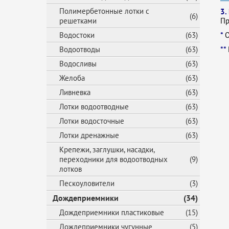
Полимербетонные лотки с
3.
(6)
решетками
Пр
Водостоки
(63)
*
О
Водоотводы
(63)
**
Водосливы
(63)
Желоба
(63)
Ливневка
(63)
Лотки водоотводные
(63)
Лотки водосточные
(63)
Лотки дренажные
(63)
Крепежи, заглушки, насадки,
переходники для водоотводных
(9)
лотков
Пескоуловители
(3)
Дождеприемники
(34)
Дождеприемники пластиковые
(15)
Дождеприемники чугунные
(5)