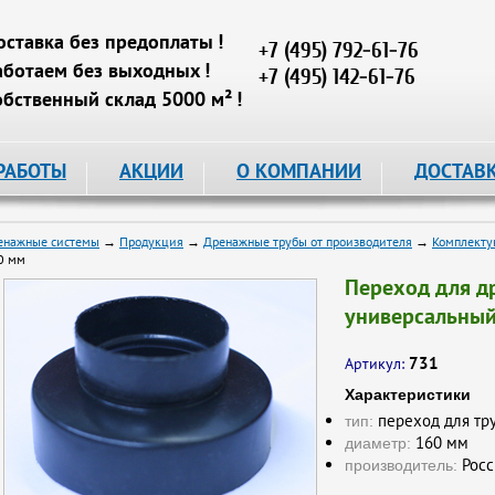
оставка без предоплаты !
+7 (495) 792-61-76
аботаем без выходных !
+7 (495) 142-61-76
обственный склад 5000 м² !
РАБОТЫ
АКЦИИ
О КОМПАНИИ
ДОСТАВ
енажные системы
→
Продукция
→
Дренажные трубы от производителя
→
Комплекту
0 мм
Переход для д
универсальный
731
Артикул:
Характеристики
переход для тр
тип:
160 мм
диаметр:
Росс
производитель: