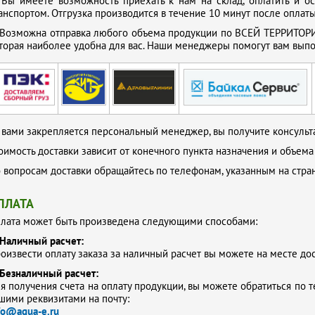
.
Вы имеете возможность приехать к нам на склад, оплатить и о
анспортом. Отгрузка производится в течение 10 минут после оплаты
Возможна отправка любого объема продукции по ВСЕЙ ТЕРРИТОРИ
торая наиболее удобна для вас. Наши менеджеры помогут вам выпол
 вами закрепляется персональный менеджер, вы получите консульта
оимость доставки зависит от конечного пункта назначения и объема
 вопросам доставки обращайтесь по телефонам, указанным на стр
ПЛАТА
лата может быть произведена следующими способами:
Наличный расчет:
оизвести оплату заказа за наличный расчет вы можете на месте до
Безналичный расчет:
я получения счета на оплату продукции, вы можете обратиться по т
шими реквизитами на почту:
fo@aqua-e.ru