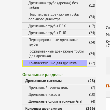
Дренажная труба (дренаж) без
(12)
щебня
Пластиковые дренажные трубы
(74)
большого диаметра
Дренажные трубы ПВХ
(17)
Со
Дренажные трубы ПНД
(24)
Мы
Перфорированные дренажные
Ку
(24)
трубы
+7
Гофрированные дренажные трубы
(24)
(для дренажа)
Комплектующие для дренажа
(37)
Остальные разделы:
Дренажные системы
(28)
П
Дренажный геотекстиль
(7)
Дренажные насосы
(10)
Дренажные блоки и тоннели Graf
(4)
Колодцы дренажные
(266)