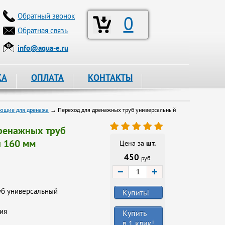
Обратный звонок
0
Обратная связь
info@aqua-e.ru
КА
ОПЛАТА
КОНТАКТЫ
ющие для дренажа
→ Переход для дренажных труб универсальный
ренажных труб
 160 мм
Цена за
шт.
450
руб.
−
+
уб универсальный
Купить!
ия
Купить
в 1 клик!