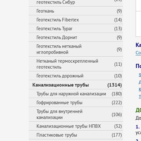
геотекстиль Сибур
Геоткань
(9)
Геотекстиль Fibertex
(14)
Геотекстиль Typar
(13)
Геотекстиль Дорнит
(9)
К
Геотекстиль нетканый
(9)
иглопробивной
Со
Нетканый термоскрепленный
(11)
П
геотекстиль
Геотекстиль дорожный
(10)
Канализационные трубы
(1314)
Трубы для наружной канализации
(180)
Гофрированные трубы
(222)
Д
Трубы для внутренней
(106)
канализации
До
Канализационные трубы НПВХ
(32)
1
ус
Пластиковые трубы
(177)