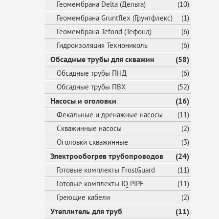
Геомембрана Delta (Дельта)
(10)
Геомембрана Gruntflex (Грунтфлекс)
(1)
Геомембрана Tefond (Тефонд)
(6)
Гидроизоляция Технониколь
(6)
Обсадные трубы для скважин
(58)
Обсадные трубы ПНД
(6)
Обсадные трубы ПВХ
(52)
Насосы и оголовки
(16)
Фекальные и дренажные насосы
(11)
Скважинные насосы
(2)
Оголовки скважинные
(3)
Электрообогрев трубопроводов
(24)
Готовые комплекты FrostGuard
(11)
Готовые комплекты IQ PIPE
(11)
Греющие кабели
(2)
Утеплитель для труб
(11)