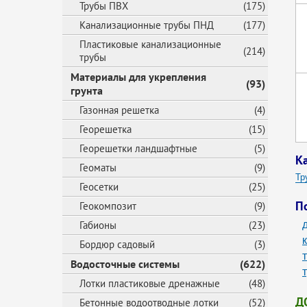
Трубы ПВХ
(175)
Канализационные трубы ПНД
(177)
Пластиковые канализационные
(214)
трубы
Материалы для укрепления
(93)
грунта
Газонная решетка
(4)
Георешетка
(15)
Георешетки ландшафтные
(5)
К
Геоматы
(9)
Тр
Геосетки
(25)
Пл
П
Геокомпозит
(9)
Габионы
(23)
Бордюр садовый
(3)
Водосточные системы
(622)
Лотки пластиковые дренажные
(48)
Д
Бетонные водоотводные лотки
(52)