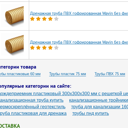
Дренажная труба ПВХ гофрированная Wavin без фи
Дренажная труба ПВХ гофрированная Wavin без фи
атегории товара
убы пластиковые 60 мм
Трубы пластик 75 мм
Трубы ПВХ 75 мм
астиковые трубы 75мм
опулярные категории на сайте:
дождеприемник пластиковый 300х300х300 мм с решеткой ц
канализационная труба купить
канализационные тройники
термоскреплённый геотекстиль
труба для канализации 16
труба пластиковая для дренажа
трубы пнд купить
ОСТАВКА