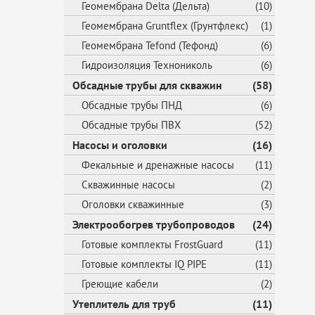
Геомембрана Delta (Дельта)
(10)
Геомембрана Gruntflex (Грунтфлекс)
(1)
Геомембрана Tefond (Тефонд)
(6)
Гидроизоляция Технониколь
(6)
Обсадные трубы для скважин
(58)
Обсадные трубы ПНД
(6)
Обсадные трубы ПВХ
(52)
Насосы и оголовки
(16)
Фекальные и дренажные насосы
(11)
Скважинные насосы
(2)
Оголовки скважинные
(3)
Электрообогрев трубопроводов
(24)
Готовые комплекты FrostGuard
(11)
Готовые комплекты IQ PIPE
(11)
Греющие кабели
(2)
Утеплитель для труб
(11)