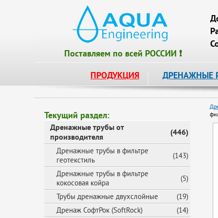
Д
Р
С
Поставляем по всей РОССИИ ❗
ПРОДУКЦИЯ
ДРЕНАЖНЫЕ 
Др
Текущий раздел:
фи
Дренажные трубы от
(446)
производителя
Дренажные трубы в фильтре
(143)
геотекстиль
Дренажные трубы в фильтре
(5)
кокосовая койра
Трубы дренажные двухслойные
(19)
Дренаж СофтРок (SoftRock)
(14)