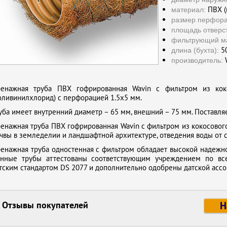
ПВХ (
материал:
размер перфора
площадь отверс
фильтрующий м
50
длина (бухта):
W
производитель:
енажная труба ПВХ гофрированная Wavin с фильтром из кок
оливинилхлорид) с перфорацией 1.5х5 мм.
уба имеет внутренний диаметр – 65 мм, внешний – 75 мм. Поставляе
енажная труба ПВХ гофрированная Wavin с фильтром из кокосовог
чвы в земледелии и ландшафтной архитектуре, отведения воды от с
енажная труба одностенная с фильтром обладает высокой надежнос
нные трубы аттестованы соответствующим учреждением по всей
тским стандартом DS 2077 и дополнительно одобрены датской асс
Отзывы покупателей
Н