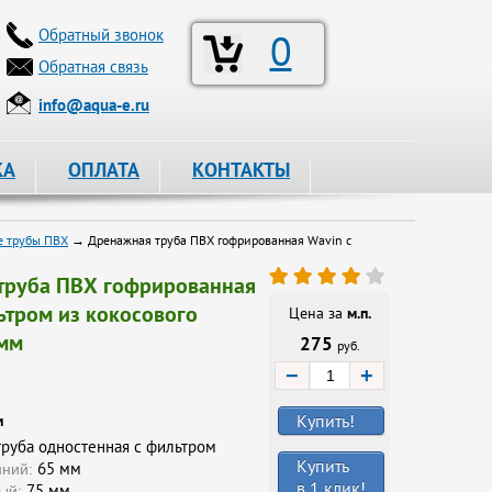
Обратный звонок
0
Обратная связь
info@aqua-e.ru
КА
ОПЛАТА
КОНТАКТЫ
 трубы ПВХ
→ Дренажная труба ПВХ гофрированная Wavin с
труба ПВХ гофрированная
ьтром из кокосового
Цена за
м.п.
 мм
275
руб.
−
+
Купить!
и
руба одностенная с фильтром
Купить
65 мм
нний:
в 1 клик!
75 мм
ый: