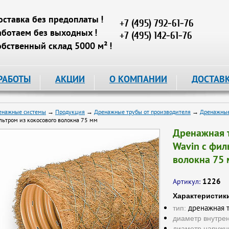
оставка без предоплаты !
+7 (495) 792-61-76
аботаем без выходных !
+7 (495) 142-61-76
обственный склад 5000 м² !
РАБОТЫ
АКЦИИ
О КОМПАНИИ
ДОСТАВ
енажные системы
→
Продукция
→
Дренажные трубы от производителя
→
Дренажные
льтром из кокосового волокна 75 мм
Дренажная 
Wavin с фил
волокна 75
1226
Артикул:
Характеристик
дренажная т
тип:
диаметр внутре
диаметр наружн