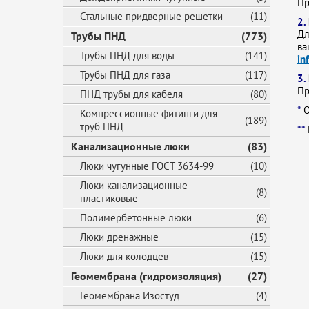
Пр
Стальные придверные решетки
(11)
2.
Дл
Трубы ПНД
(773)
ва
Трубы ПНД для воды
(141)
in
Трубы ПНД для газа
(117)
3.
Пр
ПНД трубы для кабеля
(80)
*
О
Компрессионные фитинги для
(189)
труб ПНД
**
Канализационные люки
(83)
Люки чугунные ГОСТ 3634-99
(10)
Люки канализационные
(8)
пластиковые
Полимербетонные люки
(6)
Люки дренажные
(15)
Люки для колодцев
(15)
Геомембрана (гидроизоляция)
(27)
Геомембрана Изостуд
(4)