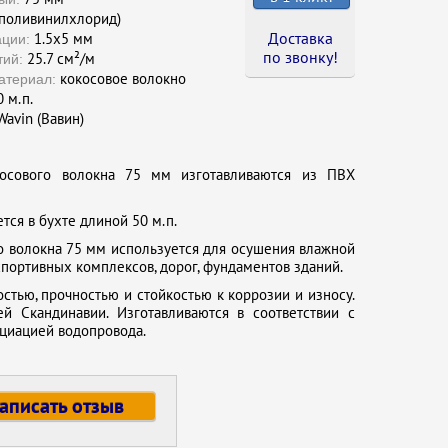
поливинилхлорид)
Доставка
1.5х5 мм
ции:
по звонку !
25.7 см²/м
тий:
кокосовое волокно
атериал:
 м.п.
avin (Вавин)
осового волокна 75 мм изготавливаются из ПВХ
тся в бухте длиной 50 м.п.
о волокна 75 мм используется для осушения влажной
портивных комплексов, дорог, фундаментов зданий.
тью, прочностью и стойкостью к коррозии и износу.
 Скандинавии. Изготавливаются в соответствии с
оциацией водопровода.
аписать отзыв