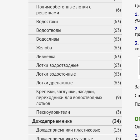
До
Полимербетонные лотки с
(6)
решетками
1
ус
Водостоки
(63)
2
Водоотводы
(63)
тр
Водосливы
(63)
3.
Желоба
(63)
ко
Ливневка
(63)
Лотки водоотводные
(63)
Лотки водосточные
(63)
Лотки дренажные
(63)
За
Крепежи, заглушки, насадки,
Ст
переходники для водоотводных
(9)
лотков
По
Пескоуловители
(3)
О
Дождеприемники
(34)
Оп
Дождеприемники пластиковые
(15)
1.
Дождеприемники чугунные
(5)