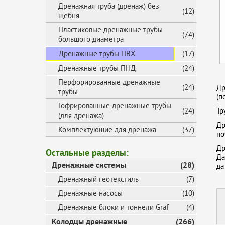
Дренажная труба (дренаж) без
(12)
щебня
Пластиковые дренажные трубы
(74)
большого диаметра
Дренажные трубы ПВХ
(17)
Дренажные трубы ПНД
(24)
Перфорированные дренажные
(24)
Др
трубы
(п
Гофрированные дренажные трубы
(24)
Тр
(для дренажа)
Др
Комплектующие для дренажа
(37)
по
Др
Остальные разделы:
Да
Дренажные системы
(28)
да
Дренажный геотекстиль
(7)
Дренажные насосы
(10)
Дренажные блоки и тоннели Graf
(4)
Колодцы дренажные
(266)