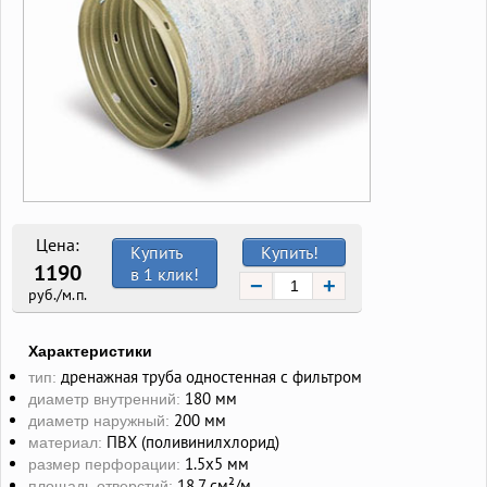
Цена:
Купить
Купить!
1190
в 1 клик!
−
+
руб./м.п.
Характеристики
дренажная труба одностенная с фильтром
тип:
180 мм
диаметр внутренний:
200 мм
диаметр наружный:
ПВХ (поливинилхлорид)
материал:
1.5х5 мм
размер перфорации:
18.7 см²/м
площадь отверстий: