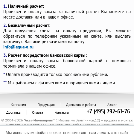
1.
Наличный расчет:
Произвести оплату заказа за наличный расчет Вы можете на
месте доставки или в нашем офисе.
2.
Безналичный расчет:
Для получения счета на оплату продукции, Вы можете
обратиться по телефонам указанным на сайте, или выслать
карточку с Вашими реквизитами на почту:
info@aqua-e.ru
3.
Расчет посредством банковской карты:
Произвести оплату заказа банковской картой с помощью
терминала в нашем офисе.
*
Оплата производится только российскими рублями.
**
Мы работаем с физическими и юридическими лицами.
Компания
Продукция
Дренажные работы
Акции
+7 (495) 792-61-76
Доставка
Оплата
Контакты
© 2004-2026
"
Аква-Инжиниринг
"
(г.Москва, ул.Зенитчиков,12) — продажа и монтаж
дренажных и ливневых систем, поверхностный водоотвод, гидроизоляционные
материалы, канализационные трубы и комплектующие, защитные трубы, материалы
Мы используем файлы cookie, они помогают нам делать этот сайт
для укрепления грунта, электрообогрев трубопроводов.