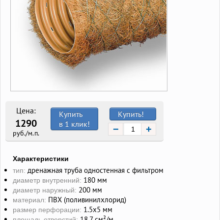
Цена:
Купить
Купить!
1290
в 1 клик!
−
+
руб./м.п.
Характеристики
дренажная труба одностенная с фильтром
тип:
180 мм
диаметр внутренний:
200 мм
диаметр наружный:
ПВХ (поливинилхлорид)
материал:
1.5х5 мм
размер перфорации:
18.7 см²/м
площадь отверстий: