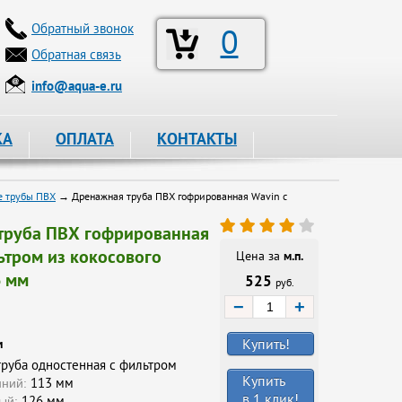
Обратный звонок
0
Обратная связь
info@aqua-e.ru
КА
ОПЛАТА
КОНТАКТЫ
 трубы ПВХ
→ Дренажная труба ПВХ гофрированная Wavin с
труба ПВХ гофрированная
ьтром из кокосового
Цена за
м.п.
6 мм
525
руб.
−
+
Купить!
и
руба одностенная с фильтром
Купить
113 мм
нний:
в 1 клик!
126 мм
ый: