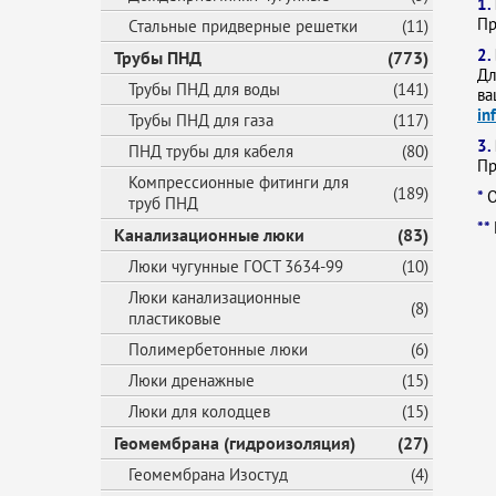
1.
Пр
Стальные придверные решетки
(11)
2.
Трубы ПНД
(773)
Дл
Трубы ПНД для воды
(141)
ва
in
Трубы ПНД для газа
(117)
3.
ПНД трубы для кабеля
(80)
Пр
Компрессионные фитинги для
(189)
*
О
труб ПНД
**
Канализационные люки
(83)
Люки чугунные ГОСТ 3634-99
(10)
Люки канализационные
(8)
пластиковые
Полимербетонные люки
(6)
Люки дренажные
(15)
Люки для колодцев
(15)
Геомембрана (гидроизоляция)
(27)
Геомембрана Изостуд
(4)