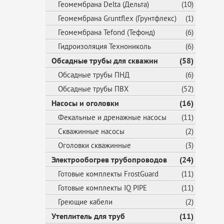
Геомембрана Delta (Дельта)
(10)
Геомембрана Gruntflex (Грунтфлекс)
(1)
Геомембрана Tefond (Тефонд)
(6)
Гидроизоляция Технониколь
(6)
Обсадные трубы для скважин
(58)
Обсадные трубы ПНД
(6)
Обсадные трубы ПВХ
(52)
Насосы и оголовки
(16)
Фекальные и дренажные насосы
(11)
Скважинные насосы
(2)
Оголовки скважинные
(3)
Электрообогрев трубопроводов
(24)
Готовые комплекты FrostGuard
(11)
Готовые комплекты IQ PIPE
(11)
Греющие кабели
(2)
Утеплитель для труб
(11)