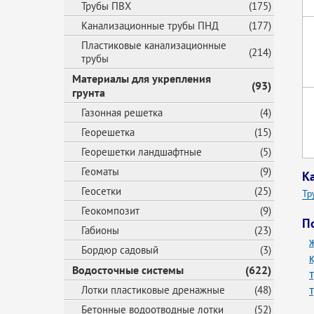
Трубы ПВХ
(175)
Канализационные трубы ПНД
(177)
Пластиковые канализационные
(214)
трубы
Материалы для укрепления
(93)
грунта
Газонная решетка
(4)
Георешетка
(15)
Георешетки ландшафтные
(5)
Геоматы
(9)
К
Геосетки
(25)
Тр
Геокомпозит
(9)
Пл
П
Габионы
(23)
Бордюр садовый
(3)
Водосточные системы
(622)
Лотки пластиковые дренажные
(48)
Бетонные водоотводные лотки
(52)