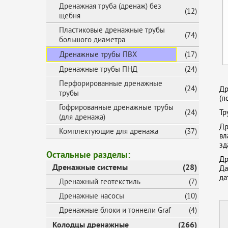
Дренажная труба (дренаж) без
(12)
щебня
Пластиковые дренажные трубы
(74)
большого диаметра
Дренажные трубы ПВХ
(17)
Дренажные трубы ПНД
(24)
Перфорированные дренажные
(24)
Др
трубы
(п
Гофрированные дренажные трубы
(24)
Тр
(для дренажа)
Др
Комплектующие для дренажа
(37)
вл
зд
Остальные разделы:
Др
Дренажные системы
(28)
Да
да
Дренажный геотекстиль
(7)
Дренажные насосы
(10)
Дренажные блоки и тоннели Graf
(4)
Колодцы дренажные
(266)