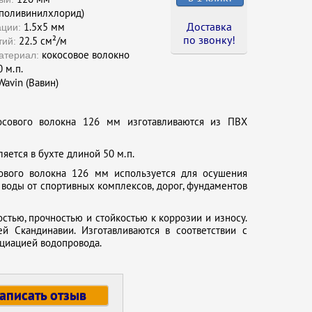
поливинилхлорид)
Доставка
1.5х5 мм
ции:
по звонку !
22.5 см²/м
тий:
кокосовое волокно
атериал:
 м.п.
avin (Вавин)
осового волокна 126 мм изготавливаются из ПВХ
яется в бухте длиной 50 м.п.
ового волокна 126 мм используется для осушения
воды от спортивных комплексов, дорог, фундаментов
тью, прочностью и стойкостью к коррозии и износу.
 Скандинавии. Изготавливаются в соответствии с
оциацией водопровода.
аписать отзыв