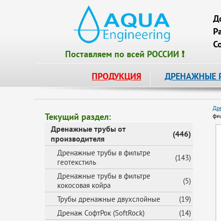
Д
Р
С
Поставляем по всей РОССИИ ❗
ПРОДУКЦИЯ
ДРЕНАЖНЫЕ 
Др
Текущий раздел:
фи
Дренажные трубы от
(446)
производителя
Дренажные трубы в фильтре
(143)
геотекстиль
Дренажные трубы в фильтре
(5)
кокосовая койра
Трубы дренажные двухслойные
(19)
Дренаж СофтРок (SoftRock)
(14)