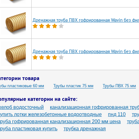
Дренажная труба ПВХ гофрированная Wavin без фи
Дренажная труба ПВХ гофрированная Wavin без фи
атегории товара
убы пластиковые 60 мм
Трубы пластик 75 мм
Трубы ПВХ 75 мм
астиковые трубы 75мм
опулярные категории на сайте:
желоб водосточный
канализационная гофрированная тру
купить лотки железобетонные водоотводные
пнд 110
тр
труба гофрированная канализационная 200 мм цена
труб
труба пластиковая купить
трубка дренажная