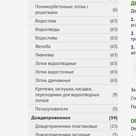
Д
Полимербетонные лотки с
(6)
До
решетками
1
Водостоки
(63)
ус
Водоотводы
(63)
2
Водосливы
(63)
тр
Желоба
(63)
3.
ко
Ливневка
(63)
Лотки водоотводные
(63)
Лотки водосточные
(63)
Лотки дренажные
(63)
Крепежи, заглушки, насадки,
За
переходники для водоотводных
(9)
Ст
лотков
По
Пескоуловители
(3)
Дождеприемники
(34)
О
Дождеприемники пластиковые
(15)
Оп
Дождеприемники чугунные
(5)