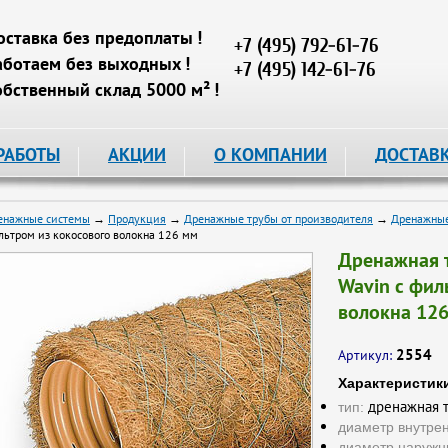
оставка без предоплаты !
+7 (495) 792-61-76
аботаем без выходных !
+7 (495) 142-61-76
обственный склад 5000 м² !
РАБОТЫ
АКЦИИ
О КОМПАНИИ
ДОСТАВ
енажные системы
→
Продукция
→
Дренажные трубы от производителя
→
Дренажные
льтром из кокосового волокна 126 мм
Дренажная 
Wavin с фил
волокна 12
2554
Артикул:
Характеристик
дренажная т
тип:
диаметр внутре
диаметр наружн