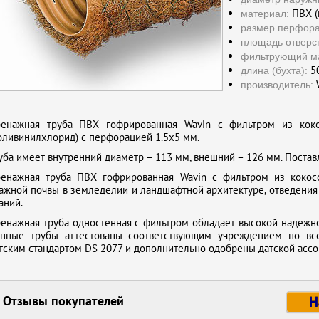
ПВХ (
материал:
размер перфора
площадь отверс
фильтрующий м
50
длина (бухта):
W
производитель:
енажная труба ПВХ гофрированная Wavin с фильтром из кок
оливинилхлорид) с перфорацией 1.5х5 мм.
уба имеет внутренний диаметр – 113 мм, внешний – 126 мм. Поставл
енажная труба ПВХ гофрированная Wavin с фильтром из кокос
ажной почвы в земледелии и ландшафтной архитектуре, отведения 
аний.
енажная труба одностенная с фильтром обладает высокой надежнос
нные трубы аттестованы соответствующим учреждением по всей
тским стандартом DS 2077 и дополнительно одобрены датской асс
Отзывы покупателей
Н