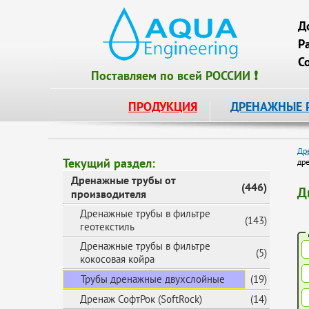
Д
Р
С
Поставляем по всей РОССИИ ❗
ПРОДУКЦИЯ
ДРЕНАЖНЫЕ 
Др
Текущий раздел:
др
Дренажные трубы от
(446)
Д
производителя
Дренажные трубы в фильтре
(143)
геотекстиль
Дренажные трубы в фильтре
(5)
кокосовая койра
Трубы дренажные двухслойные
(19)
Дренаж СофтРок (SoftRock)
(14)