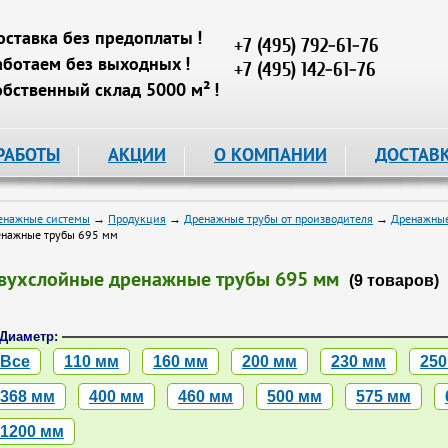
оставка без предоплаты !
+7 (495) 792-61-76
аботаем без выходных !
+7 (495) 142-61-76
обственный склад 5000 м² !
РАБОТЫ
АКЦИИ
О КОМПАНИИ
ДОСТАВ
енажные системы
→
Продукция
→
Дренажные трубы от производителя
→
Дренажные
енажные трубы 695 мм
вухслойные дренажные трубы 695 мм
(9 товаров)
Диаметр:
Все
110 мм
160 мм
200 мм
230 мм
250
368 мм
400 мм
460 мм
500 мм
575 мм
1200 мм