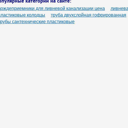
опулярные категории на сайте:
дождеприемники для ливневой канализации цена
ливнева
пластиковые колодцы
труба двухслойная гофрированная
трубы сантехнические пластиковые