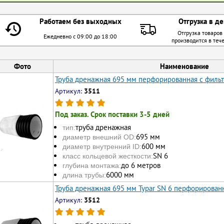
Работаем без выходных
Отгрузка в де
Отгрузка товаров
Ежедневно с 09:00 до 18:00
производится в теч
Фото
Наименование
Труба дренажная 695 мм перфорированная с филь
Артикул:
3511
Под заказ. Срок поставки 3-5 дней
труба дренажная
тип:
695 мм
диаметр внешний OD:
600 мм
диаметр внутренний ID:
SN 6
класс кольцевой жесткости:
до 6 метров
глубина монтажа:
6000 мм
длина трубы:
Труба дренажная 695 мм Typar SN 6 перфорирован
Артикул:
3512