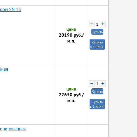
тром SN 16
−
+
цена
Купить
20190
руб./
м.п.
Купить
в 1 клик!
нная
−
+
цена
Купить
22650
руб./
м.п.
Купить
в 1 клик!
форированная