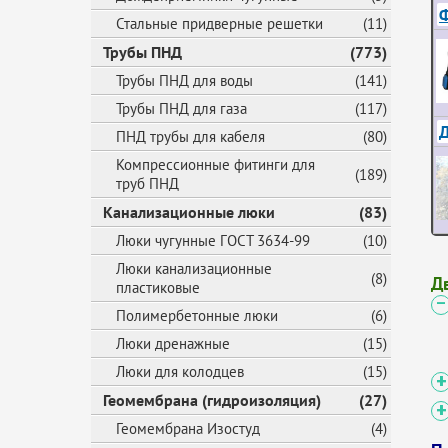
Ф
Стальные придверные решетки
(11)
Трубы ПНД
(773)
Трубы ПНД для воды
(141)
Трубы ПНД для газа
(117)
ПНД трубы для кабеля
(80)
Компрессионные фитинги для
(189)
труб ПНД
Канализационные люки
(83)
Люки чугунные ГОСТ 3634-99
(10)
Люки канализационные
(8)
Д
пластиковые
Полимербетонные люки
(6)
Люки дренажные
(15)
Люки для колодцев
(15)
Геомембрана (гидроизоляция)
(27)
Геомембрана Изостуд
(4)