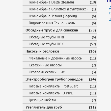
П
Геомембрана Delta (Дельта)
(10)
Геомембрана Gruntflex (Грунтфлекс)
(1)
Геомембрана Tefond (Тефонд)
(6)
Гидроизоляция Технониколь
(6)
Обсадные трубы для скважин
(58)
Обсадные трубы ПНД
(6)
Обсадные трубы ПВХ
(52)
Насосы и оголовки
(16)
Фекальные и дренажные насосы
(11)
Скважинные насосы
(2)
Оголовки скважинные
(3)
Электрообогрев трубопроводов
(24)
Готовые комплекты FrostGuard
(11)
Готовые комплекты IQ PIPE
(11)
Греющие кабели
(2)
Утеплитель для труб
(11)