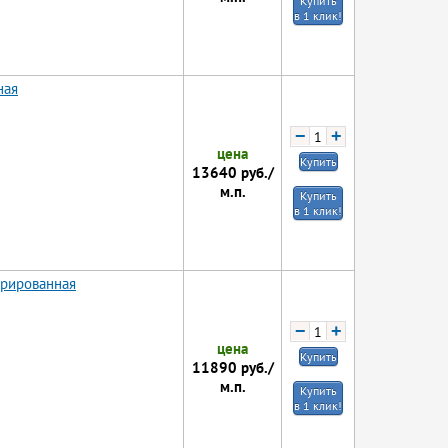
Купить
в 1 клик!
ная
−
+
цена
Купить
13640
руб./
м.п.
Купить
в 1 клик!
орированная
−
+
цена
Купить
11890
руб./
м.п.
Купить
в 1 клик!