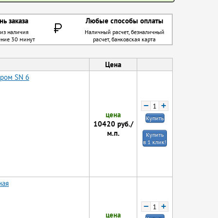
нь заказа
Любые способы оплаты
 из наличия
Наличный расчет, безналичный
ение 30 минут
расчет, банковская карта
Цена
тром SN 6
−
+
цена
Купить
10420
руб./
м.п.
Купить
в 1 клик!
ная
−
+
цена