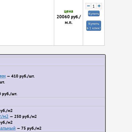
−
+
цена
Купить
20060
руб./
м.п.
Купить
в 1 клик!
 мм
— 410 руб./шт.
шт.
 руб./шт.
уб./м2
г/м2
— 250 руб./м2
уб./м2
иальный
— 75 руб./м2