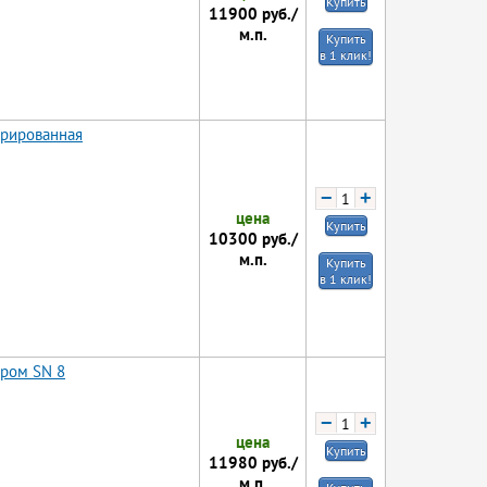
Купить
11900
руб./
м.п.
Купить
в 1 клик!
орированная
−
+
цена
Купить
10300
руб./
м.п.
Купить
в 1 клик!
тром SN 8
−
+
цена
Купить
11980
руб./
м.п.