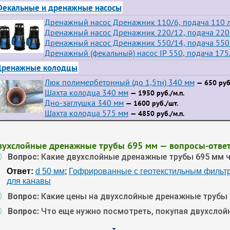
екальные и дренажные насосы
Дренажный насос Дренажник 110/6, подача 110 л
Дренажный насос Дренажник 220/12, подача 220 
Дренажный насос Дренажник 550/14, подача 550 
Дренажный (фекальный) насос IP 550, подача 175
Дренажные колодцы
Люк полимербетонный (до 1,5тн) 340 мм
— 650 руб
Шахта колодца 340 мм
— 1950 руб./м.п.
Дно-заглушка 340 мм
— 1600 руб./шт.
Шахта колодца 575 мм
— 4850 руб./м.п.
вухслойные дренажные трубы 695 мм — вопросы-отве
Вопрос:
Какие двухслойные дренажные трубы 695 мм 
Ответ:
d 50 мм
;
Гофрированные с геотекстильным фильт
для канавы
Вопрос:
Какие цены на двухслойные дренажные трубы 
Вопрос:
Что еще нужно посмотреть, покупая двухсло