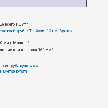
ще всего ищут?
ренажной трубы
;
Тройник 110 мм
;
Врезка
60 мм в Москве?
тующие для дренажа 160 мм?
ная труба купить в москве
иаметра купить