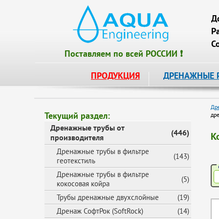
Д
Р
С
Поставляем по всей РОССИИ ❗
ПРОДУКЦИЯ
ДРЕНАЖНЫЕ 
Др
Текущий раздел:
др
Дренажные трубы от
(446)
К
производителя
Дренажные трубы в фильтре
(143)
геотекстиль
Дренажные трубы в фильтре
(5)
кокосовая койра
Трубы дренажные двухслойные
(19)
Дренаж СофтРок (SoftRock)
(14)