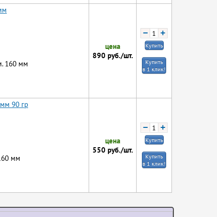
мм
−
+
цена
Купить
890
руб./шт.
Купить
м. 160 мм
в 1 клик!
мм 90 гр
−
+
цена
Купить
550
руб./шт.
Купить
 160 мм
в 1 клик!