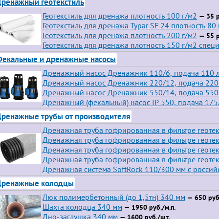
ренажный геотекстиль
Геотекстиль для дренажа плотность 100 г/м2
— 35 р
Геотекстиль для дренажа Typar SF 24 плотность 80 
Геотекстиль для дренажа плотность 200 г/м2
— 55 р
Геотекстиль для дренажа плотность 150 г/м2 спец
екальные и дренажные насосы
Дренажный насос Дренажник 110/6, подача 110 л
Дренажный насос Дренажник 220/12, подача 220 
Дренажный насос Дренажник 550/14, подача 550 
Дренажный (фекальный) насос IP 550, подача 175
ренажные трубы от производителя
Дренажная труба гофрированная в фильтре геотек
Дренажная труба гофрированная в фильтре геотек
Дренажная труба гофрированная в фильтре геотек
Дренажная труба гофрированная в фильтре геотек
Дренажная система SoftRock 110/300 мм с росси
Дренажные колодцы
Люк полимербетонный (до 1,5тн) 340 мм
— 650 руб
Шахта колодца 340 мм
— 1950 руб./м.п.
Дно-заглушка 340 мм
— 1600 руб./шт.