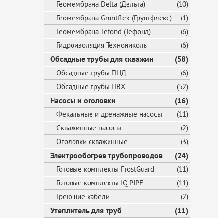
Геомембрана Delta (Дельта)
(10)
Геомембрана Gruntflex (Грунтфлекс)
(1)
Геомембрана Tefond (Тефонд)
(6)
Гидроизоляция Технониколь
(6)
Обсадные трубы для скважин
(58)
Обсадные трубы ПНД
(6)
Обсадные трубы ПВХ
(52)
Насосы и оголовки
(16)
Фекальные и дренажные насосы
(11)
Скважинные насосы
(2)
Оголовки скважинные
(3)
Электрообогрев трубопроводов
(24)
Готовые комплекты FrostGuard
(11)
Готовые комплекты IQ PIPE
(11)
Греющие кабели
(2)
Утеплитель для труб
(11)