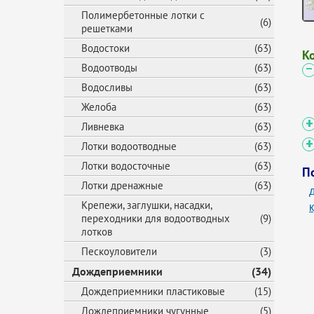
Полимербетонные лотки с
(6)
решетками
Водостоки
(63)
К
Водоотводы
(63)
Водосливы
(63)
Желоба
(63)
Ливневка
(63)
Лотки водоотводные
(63)
Лотки водосточные
(63)
П
Лотки дренажные
(63)
Крепежи, заглушки, насадки,
переходники для водоотводных
(9)
лотков
Пескоуловители
(3)
Дождеприемники
(34)
Дождеприемники пластиковые
(15)
Дождеприемники чугунные
(5)