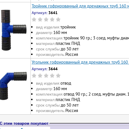
Тройник гофрированный для дренажных труб 160 
Артикул:
3641
тройник
вид изделия:
160 мм
диаметр:
тройник 90 гр.; 3 соед. муфты диа
комплектация:
пластик ПНД
материал:
до 50 лет
срок службы:
Россия
производитель:
Угольник гофрированный для дренажных труб 160 
Артикул:
3644
отвод
вид изделия:
160 мм
диаметр:
отвод 90 гр.; 2 соед. муфты диам.
комплектация:
пластик ПНД
материал:
до 50 лет
срок службы:
Россия
производитель:
С этим товаром покупают