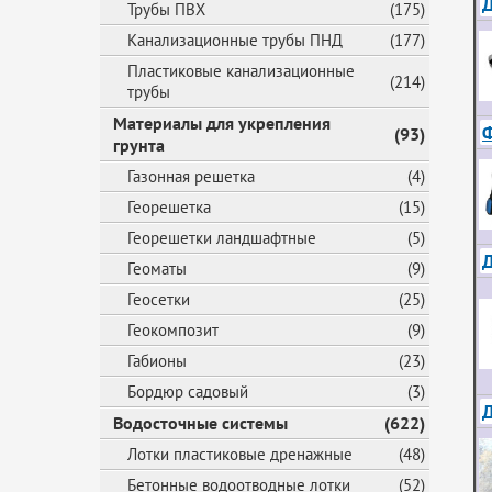
Д
Трубы ПВХ
(175)
Канализационные трубы ПНД
(177)
Пластиковые канализационные
(214)
трубы
Материалы для укрепления
Ф
(93)
грунта
Газонная решетка
(4)
Георешетка
(15)
Георешетки ландшафтные
(5)
Д
Геоматы
(9)
Геосетки
(25)
Геокомпозит
(9)
Габионы
(23)
Бордюр садовый
(3)
Водосточные системы
(622)
Лотки пластиковые дренажные
(48)
Бетонные водоотводные лотки
(52)