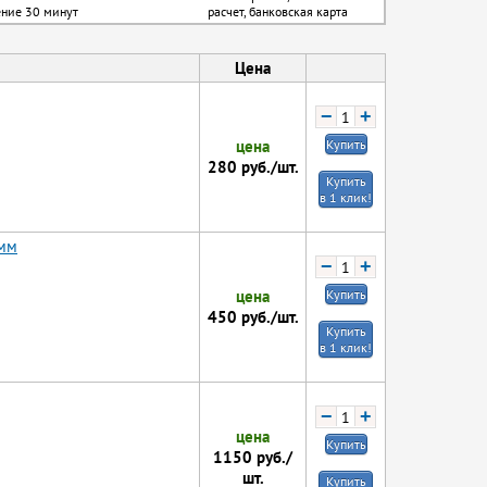
ение 30 минут
расчет, банковская карта
Цена
−
+
цена
Купить
280
руб./шт.
Купить
в 1 клик!
 мм
−
+
цена
Купить
450
руб./шт.
Купить
в 1 клик!
−
+
цена
Купить
1150
руб./
шт.
Купить