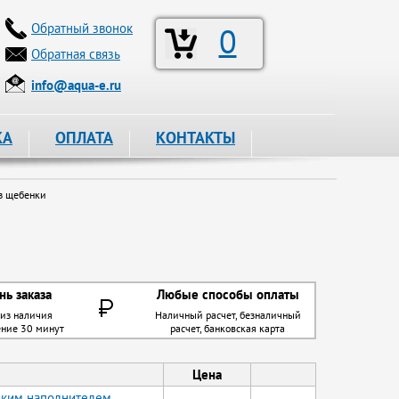
Обратный звонок
0
Обратная связь
info@aqua-e.ru
КА
ОПЛАТА
КОНТАКТЫ
з щебенки
нь заказа
Любые способы оплаты
 из наличия
Наличный расчет, безналичный
ение 30 минут
расчет, банковская карта
Цена
йским наполнителем