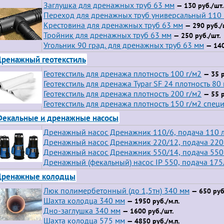
Заглушка для дренажных труб 63 мм
— 130 руб./шт.
Переход для дренажных труб универсальный 110
Крестовина для дренажных труб 63 мм
— 290 руб./
Тройник для дренажных труб 63 мм
— 250 руб./шт.
Угольник 90 град. для дренажных труб 63 мм
— 140
ренажный геотекстиль
Геотекстиль для дренажа плотность 100 г/м2
— 35 р
Геотекстиль для дренажа Typar SF 24 плотность 80 
Геотекстиль для дренажа плотность 200 г/м2
— 55 р
Геотекстиль для дренажа плотность 150 г/м2 спец
екальные и дренажные насосы
Дренажный насос Дренажник 110/6, подача 110 л
Дренажный насос Дренажник 220/12, подача 220 
Дренажный насос Дренажник 550/14, подача 550 
Дренажный (фекальный) насос IP 550, подача 175
Дренажные колодцы
Люк полимербетонный (до 1,5тн) 340 мм
— 650 руб
Шахта колодца 340 мм
— 1950 руб./м.п.
Дно-заглушка 340 мм
— 1600 руб./шт.
Шахта колодца 575 мм
— 4850 руб./м.п.