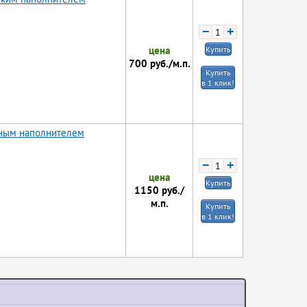
−
+
цена
Купить
700
руб./м.п.
Купить
в 1 клик!
тным наполнителем
−
+
цена
Купить
1150
руб./
м.п.
Купить
в 1 клик!