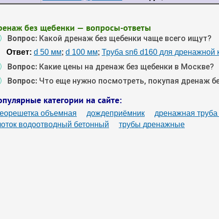
ренаж без щебенки — вопросы-ответы
Вопрос:
Какой дренаж без щебенки чаще всего ищут?
Ответ:
d 50 мм
;
d 100 мм
;
Труба sn6 d160 для дренажной 
Вопрос:
Какие цены на дренаж без щебенки в Москве?
Вопрос:
Что еще нужно посмотреть, покупая дренаж б
опулярные категории на сайте:
георешетка объемная
дождеприёмник
дренажная труба
лоток водоотводный бетонный
трубы дренажные