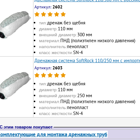
Артикул:
2602
дренаж без щебня
тип:
110 мм
диаметр:
300 мм
внешний диаметр:
ПНД (полиэтилен низкого давления)
материал:
пенопласт
наполнитель:
SN-4
класс жесткости:
Дренажная система SoftRock 110/250 мм с импор
Артикул:
2603
дренаж без щебня
тип:
110 мм
диаметр:
250 мм
внешний диаметр:
ПНД (полиэтилен низкого давления)
материал:
пенопласт
наполнитель:
SN-4
класс жесткости:
С этим товаром покупают
омплектующие для монтажа дренажных труб