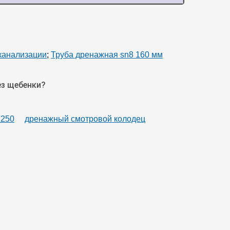
канализации
;
Труба дренажная sn8 160 мм
ез щебенки?
 250
дренажный смотровой колодец