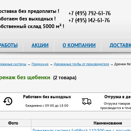
оставка без предоплаты !
+7 (495) 792-61-76
аботаем без выходных !
+7 (495) 142-61-76
обственный склад 5000 м² !
РАБОТЫ
АКЦИИ
О КОМПАНИИ
ДОСТАВ
енажные системы
→
Продукция
→
Дренажные трубы от производителя
→ Дренаж бе
ренаж без щебенки
(2 товара)
Работаем без выходных
Отгрузка в де
Отгрузка товаров
Ежедневно с 09:00 до 18:00
производится в теч
Фото
Наименование
Дренажная система SoftRock 110/300 мм с росси