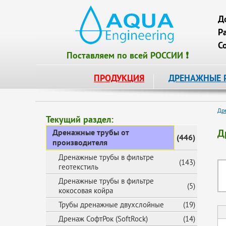
Д
Р
С
Поставляем по всей РОССИИ ❗
ПРОДУКЦИЯ
ДРЕНАЖНЫЕ 
Др
Текущий раздел:
Д
Дренажные трубы от
(446)
производителя
Дренажные трубы в фильтре
(143)
геотекстиль
Дренажные трубы в фильтре
(5)
кокосовая койра
Трубы дренажные двухслойные
(19)
Дренаж СофтРок (SoftRock)
(14)