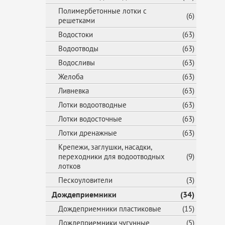
Полимербетонные лотки с
(6)
решетками
Водостоки
(63)
Водоотводы
(63)
Водосливы
(63)
Желоба
(63)
Ливневка
(63)
Лотки водоотводные
(63)
Лотки водосточные
(63)
Лотки дренажные
(63)
Крепежи, заглушки, насадки,
переходники для водоотводных
(9)
лотков
Пескоуловители
(3)
Дождеприемники
(34)
Дождеприемники пластиковые
(15)
Дождеприемники чугунные
(5)