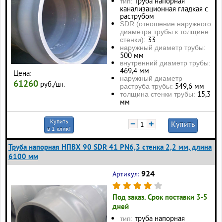
труба напорная
тип:
канализационная гладкая с
раструбом
SDR (отношение наружного
диаметра трубы к толщине
33
стенки):
наружный диаметр трубы:
500 мм
внутренний диаметр трубы:
469,4 мм
Цена:
наружный диаметр
61260
руб./шт.
549,6 мм
раструба трубы:
15,3
толщина стенки трубы:
мм
Купить
−
+
Купить
в 1 клик!
Труба напорная НПВХ 90 SDR 41 PN6,3 стенка 2,2 мм, длина
6100 мм
924
Артикул:
Под заказ. Срок поставки 3-5
дней
труба напорная
тип: