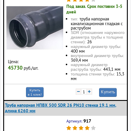
Под заказ. Срок поставки 3-5
дней
труба напорная
тип:
канализационная гладкая с
раструбом
SDR (отношение наружного
диаметра трубы к толщине
26
стенки):
наружный диаметр трубы:
400 мм
внутренний диаметр трубы:
369,4 мм
Цена:
наружный диаметр
45730
руб./шт.
443,1 мм
раструба трубы:
15,3
толщина стенки трубы:
мм
Купить
−
+
Купить
в 1 клик!
Труба напорная НПВХ 500 SDR 26 PN10 стенка 19,1 мм,
длина 6260 мм
917
Артикул: