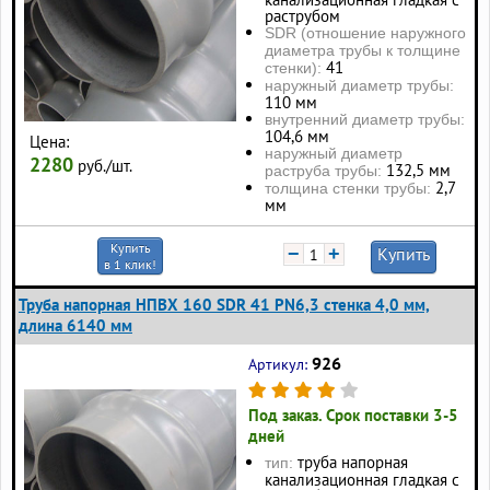
раструбом
SDR (отношение наружного
диаметра трубы к толщине
41
стенки):
наружный диаметр трубы:
110 мм
внутренний диаметр трубы:
104,6 мм
Цена:
наружный диаметр
2280
руб./шт.
132,5 мм
раструба трубы:
2,7
толщина стенки трубы:
мм
Купить
−
+
Купить
в 1 клик!
Труба напорная НПВХ 160 SDR 41 PN6,3 стенка 4,0 мм,
длина 6140 мм
926
Артикул:
Под заказ. Срок поставки 3-5
дней
труба напорная
тип:
канализационная гладкая с