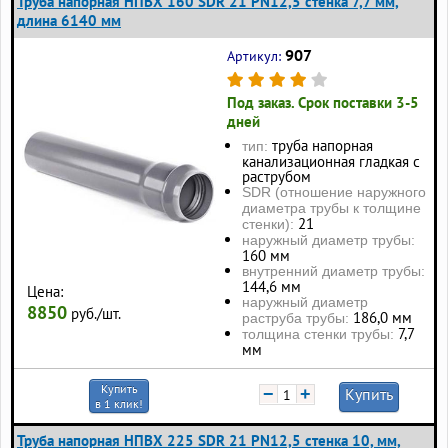
Труба напорная НПВХ 160 SDR 21 PN12,5 стенка 7,7 мм,
длина 6140 мм
907
Артикул:
Под заказ. Срок поставки 3-5
дней
труба напорная
тип:
канализационная гладкая с
раструбом
SDR (отношение наружного
диаметра трубы к толщине
21
стенки):
наружный диаметр трубы:
160 мм
внутренний диаметр трубы:
144,6 мм
Цена:
наружный диаметр
8850
руб./шт.
186,0 мм
раструба трубы:
7,7
толщина стенки трубы:
мм
Купить
−
+
Купить
в 1 клик!
Труба напорная НПВХ 225 SDR 21 PN12,5 стенка 10, мм,