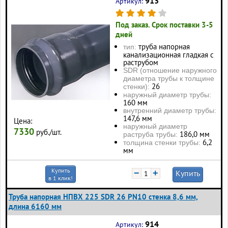
913
Артикул:
Под заказ. Срок поставки 3-5
дней
труба напорная
тип:
канализационная гладкая с
раструбом
SDR (отношение наружного
диаметра трубы к толщине
26
стенки):
наружный диаметр трубы:
160 мм
внутренний диаметр трубы:
147,6 мм
Цена:
наружный диаметр
7330
руб./шт.
186,0 мм
раструба трубы:
6,2
толщина стенки трубы:
мм
Купить
−
+
Купить
в 1 клик!
Труба напорная НПВХ 225 SDR 26 PN10 стенка 8,6 мм,
длина 6160 мм
914
Артикул: