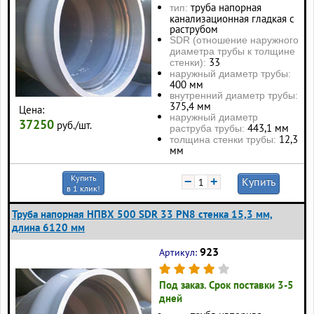
труба напорная
тип:
канализационная гладкая с
раструбом
SDR (отношение наружного
диаметра трубы к толщине
33
стенки):
наружный диаметр трубы:
400 мм
внутренний диаметр трубы:
375,4 мм
Цена:
наружный диаметр
37250
руб./шт.
443,1 мм
раструба трубы:
12,3
толщина стенки трубы:
мм
Купить
−
+
Купить
в 1 клик!
Труба напорная НПВХ 500 SDR 33 PN8 стенка 15,3 мм,
длина 6120 мм
923
Артикул:
Под заказ. Срок поставки 3-5
дней