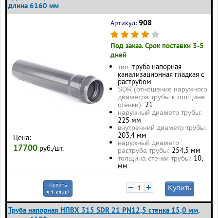
длина 6160 мм
908
Артикул:
Под заказ. Срок поставки 3-5
дней
труба напорная
тип:
канализационная гладкая с
раструбом
SDR (отношение наружного
диаметра трубы к толщине
21
стенки):
наружный диаметр трубы:
225 мм
внутренний диаметр трубы:
203,4 мм
Цена:
наружный диаметр
17700
руб./шт.
254,5 мм
раструба трубы:
10,
толщина стенки трубы:
мм
Купить
−
+
Купить
в 1 клик!
Труба напорная НПВХ 315 SDR 21 PN12,5 стенка 15,0 мм,