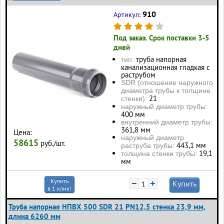
910
Артикул:
Под заказ. Срок поставки 3-5
дней
труба напорная
тип:
канализационная гладкая с
раструбом
SDR (отношение наружного
диаметра трубы к толщине
21
стенки):
наружный диаметр трубы:
400 мм
внутренний диаметр трубы:
361,8 мм
Цена:
наружный диаметр
58615
руб./шт.
443,1 мм
раструба трубы:
19,1
толщина стенки трубы:
мм
Купить
−
+
Купить
в 1 клик!
Труба напорная НПВХ 500 SDR 21 PN12,5 стенка 23,9 мм,
длина 6260 мм