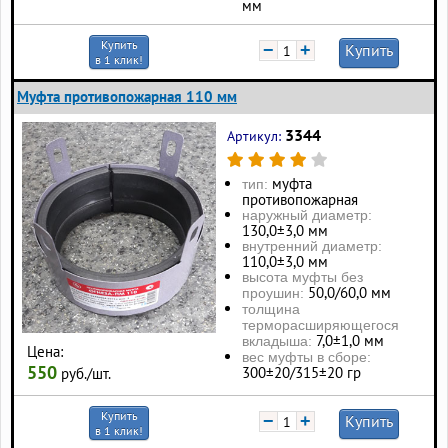
мм
Купить
−
+
Купить
в 1 клик!
Муфта противопожарная 110 мм
3344
Артикул:
муфта
тип:
противопожарная
наружный диаметр:
130,0±3,0 мм
внутренний диаметр:
110,0±3,0 мм
высота муфты без
50,0/60,0 мм
проушин:
толщина
терморасширяющегося
7,0±1,0 мм
вкладыша:
Цена:
вес муфты в сборе:
550
300±20/315±20 гр
руб./шт.
Купить
−
+
Купить
в 1 клик!