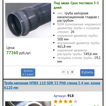
Под заказ. Срок поставки 3-5
дней
труба напорная
тип:
канализационная гладкая с
раструбом
SDR (отношение наружного
диаметра трубы к толщине
26
стенки):
наружный диаметр трубы:
500 мм
внутренний диаметр трубы:
461,8 мм
Цена:
наружный диаметр
77260
руб./шт.
549,6 мм
раструба трубы:
19,1
толщина стенки трубы:
мм
Купить
−
+
Купить
в 1 клик!
Труба напорная НПВХ 110 SDR 33 PN8 стенка 3,4 мм, длина
6120 мм
918
Артикул: