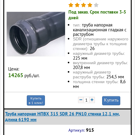
Под заказ. Срок поставки 3-5
дней
труба напорная
тип:
канализационная гладкая с
раструбом
SDR (отношение наружного
диаметра трубы к толщине
26
стенки):
наружный диаметр трубы:
225 мм
внутренний диаметр трубы:
207,8 мм
Цена:
наружный диаметр
14265
руб./шт.
254,5 мм
раструба трубы:
8,6
толщина стенки трубы:
мм
Купить
−
+
Купить
в 1 клик!
Труба напорная НПВХ 315 SDR 26 PN10 стенка 12,1 мм,
длина 6190 мм
915
Артикул: