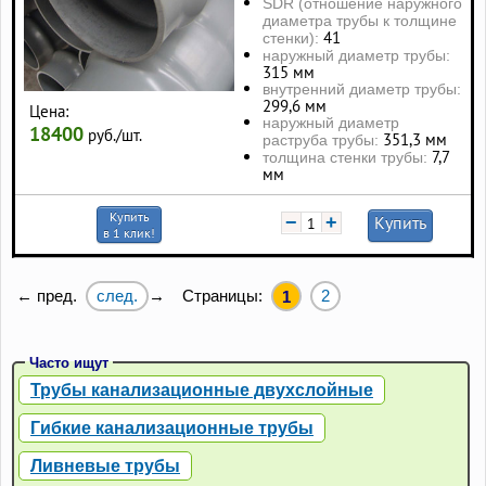
SDR (отношение наружного
диаметра трубы к толщине
41
стенки):
наружный диаметр трубы:
315 мм
внутренний диаметр трубы:
299,6 мм
Цена:
наружный диаметр
18400
руб./шт.
351,3 мм
раструба трубы:
7,7
толщина стенки трубы:
мм
Купить
−
+
Купить
в 1 клик!
след.
Страницы:
2
← пред.
→
1
Часто ищут
Трубы канализационные двухслойные
Гибкие канализационные трубы
Ливневые трубы