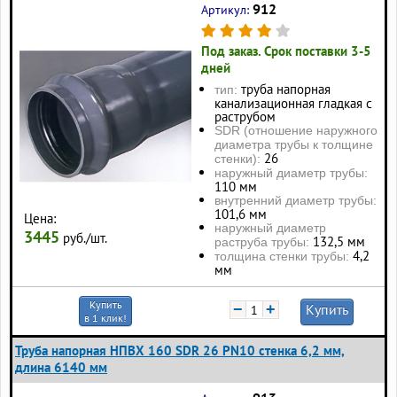
912
Артикул:
Под заказ. Срок поставки 3-5
дней
труба напорная
тип:
канализационная гладкая с
раструбом
SDR (отношение наружного
диаметра трубы к толщине
26
стенки):
наружный диаметр трубы:
110 мм
внутренний диаметр трубы:
101,6 мм
Цена:
наружный диаметр
3445
руб./шт.
132,5 мм
раструба трубы:
4,2
толщина стенки трубы:
мм
Купить
−
+
Купить
в 1 клик!
Труба напорная НПВХ 160 SDR 26 PN10 стенка 6,2 мм,
длина 6140 мм