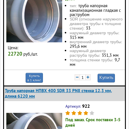
труба напорная
тип:
канализационная гладкая с
раструбом
SDR (отношение наружного
диаметра трубы к толщине
33
стенки):
наружный диаметр трубы:
315 мм
внутренний диаметр трубы:
295,6 мм
Цена:
наружный диаметр
22720
руб./шт.
351,3 мм
раструба трубы:
9,7
толщина стенки трубы:
мм
Купить
−
+
Купить
в 1 клик!
Труба напорная НПВХ 400 SDR 33 PN8 стенка 12,3 мм,
длина 6220 мм
922
Артикул:
Под заказ. Срок поставки 3-5
дней