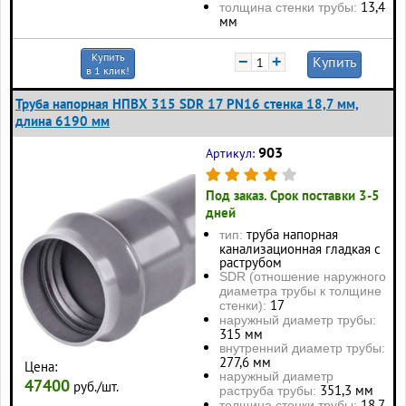
13,4
толщина стенки трубы:
мм
Купить
−
+
Купить
в 1 клик!
Труба напорная НПВХ 315 SDR 17 PN16 стенка 18,7 мм,
длина 6190 мм
903
Артикул:
Под заказ. Срок поставки 3-5
дней
труба напорная
тип:
канализационная гладкая с
раструбом
SDR (отношение наружного
диаметра трубы к толщине
17
стенки):
наружный диаметр трубы:
315 мм
внутренний диаметр трубы:
277,6 мм
Цена:
наружный диаметр
47400
руб./шт.
351,3 мм
раструба трубы:
18,7
толщина стенки трубы: