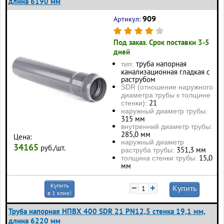
длина 6190 мм
909
Артикул:
Под заказ. Срок поставки 3-5
дней
труба напорная
тип:
канализационная гладкая с
раструбом
SDR (отношение наружного
диаметра трубы к толщине
21
стенки):
наружный диаметр трубы:
315 мм
внутренний диаметр трубы:
285,0 мм
Цена:
наружный диаметр
34165
руб./шт.
351,3 мм
раструба трубы:
15,0
толщина стенки трубы:
мм
Купить
−
+
Купить
в 1 клик!
Труба напорная НПВХ 400 SDR 21 PN12,5 стенка 19,1 мм,
длина 6220 мм