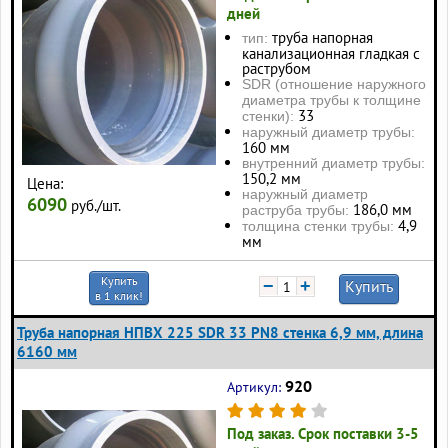
дней
труба напорная
тип:
канализационная гладкая с
раструбом
SDR (отношение наружного
диаметра трубы к толщине
33
стенки):
наружный диаметр трубы:
160 мм
внутренний диаметр трубы:
150,2 мм
Цена:
наружный диаметр
6090
руб./шт.
186,0 мм
раструба трубы:
4,9
толщина стенки трубы:
мм
Купить
−
+
Купить
в 1 клик!
Труба напорная НПВХ 225 SDR 33 PN8 стенка 6,9 мм, длина
6160 мм
920
Артикул:
Под заказ. Срок поставки 3-5