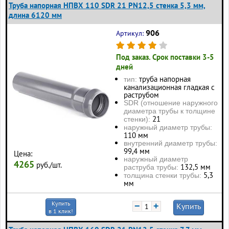
Труба напорная НПВХ 110 SDR 21 PN12,5 стенка 5,3 мм,
длина 6120 мм
906
Артикул:
Под заказ. Срок поставки 3-5
дней
труба напорная
тип:
канализационная гладкая с
раструбом
SDR (отношение наружного
диаметра трубы к толщине
21
стенки):
наружный диаметр трубы:
110 мм
внутренний диаметр трубы:
99,4 мм
Цена:
наружный диаметр
4265
руб./шт.
132,5 мм
раструба трубы:
5,3
толщина стенки трубы:
мм
Купить
−
+
Купить
в 1 клик!