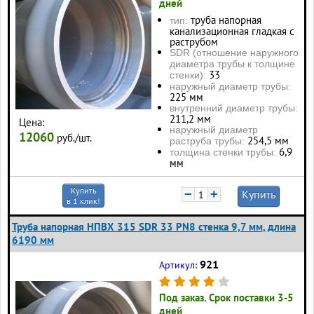
дней
труба напорная
тип:
канализационная гладкая с
раструбом
SDR (отношение наружного
диаметра трубы к толщине
33
стенки):
наружный диаметр трубы:
225 мм
внутренний диаметр трубы:
211,2 мм
Цена:
наружный диаметр
12060
руб./шт.
254,5 мм
раструба трубы:
6,9
толщина стенки трубы:
мм
Купить
−
+
Купить
в 1 клик!
Труба напорная НПВХ 315 SDR 33 PN8 стенка 9,7 мм, длина
6190 мм
921
Артикул:
Под заказ. Срок поставки 3-5
дней