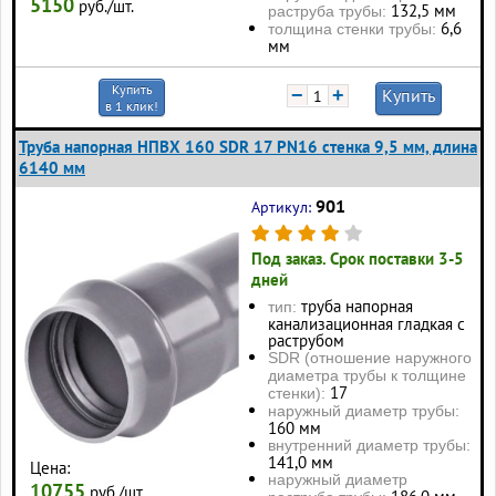
5150
руб./шт.
132,5 мм
раструба трубы:
6,6
толщина стенки трубы:
мм
Купить
−
+
Купить
в 1 клик!
Труба напорная НПВХ 160 SDR 17 PN16 стенка 9,5 мм, длина
6140 мм
901
Артикул:
Под заказ. Срок поставки 3-5
дней
труба напорная
тип:
канализационная гладкая с
раструбом
SDR (отношение наружного
диаметра трубы к толщине
17
стенки):
наружный диаметр трубы:
160 мм
внутренний диаметр трубы:
141,0 мм
Цена:
наружный диаметр
10755
руб./шт.