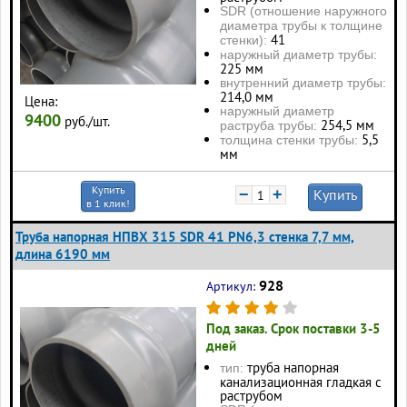
SDR (отношение наружного
диаметра трубы к толщине
41
стенки):
наружный диаметр трубы:
225 мм
внутренний диаметр трубы:
214,0 мм
Цена:
наружный диаметр
9400
руб./шт.
254,5 мм
раструба трубы:
5,5
толщина стенки трубы:
мм
Купить
−
+
Купить
в 1 клик!
Труба напорная НПВХ 315 SDR 41 PN6,3 стенка 7,7 мм,
длина 6190 мм
928
Артикул:
Под заказ. Срок поставки 3-5
дней
труба напорная
тип:
канализационная гладкая с
раструбом