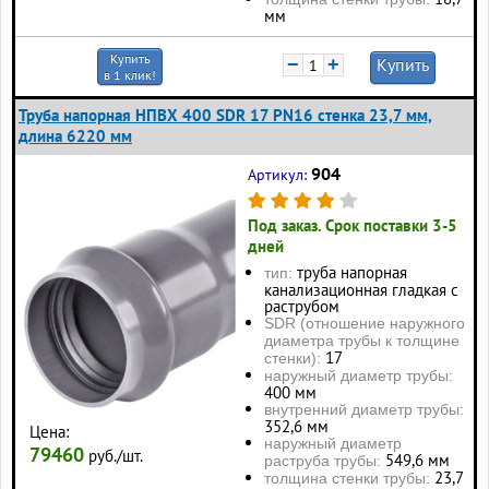
мм
Купить
−
+
Купить
в 1 клик!
Труба напорная НПВХ 400 SDR 17 PN16 стенка 23,7 мм,
длина 6220 мм
904
Артикул:
Под заказ. Срок поставки 3-5
дней
труба напорная
тип:
канализационная гладкая с
раструбом
SDR (отношение наружного
диаметра трубы к толщине
17
стенки):
наружный диаметр трубы:
400 мм
внутренний диаметр трубы:
352,6 мм
Цена:
наружный диаметр
79460
руб./шт.
549,6 мм
раструба трубы:
23,7
толщина стенки трубы: