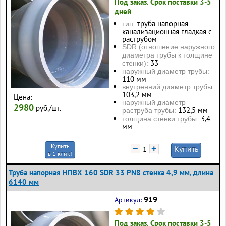
Под заказ. Срок поставки 3-5
дней
труба напорная
тип:
канализационная гладкая с
раструбом
SDR (отношение наружного
диаметра трубы к толщине
33
стенки):
наружный диаметр трубы:
110 мм
внутренний диаметр трубы:
103,2 мм
Цена:
наружный диаметр
2980
руб./шт.
132,5 мм
раструба трубы:
3,4
толщина стенки трубы:
мм
Купить
−
+
Купить
в 1 клик!
Труба напорная НПВХ 160 SDR 33 PN8 стенка 4,9 мм, длина
6140 мм
919
Артикул:
Под заказ. Срок поставки 3-5