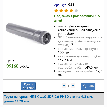
911
Артикул:
Под заказ. Срок поставки 3-5
дней
труба напорная
тип:
канализационная гладкая с
раструбом
SDR (отношение наружного
диаметра трубы к толщине
21
стенки):
наружный диаметр трубы:
500 мм
внутренний диаметр трубы:
452,2 мм
Цена:
наружный диаметр
99160
руб./шт.
549,6 мм
раструба трубы:
23,9
толщина стенки трубы:
мм
Купить
−
+
Купить
в 1 клик!
Труба напорная НПВХ 110 SDR 26 PN10 стенка 4,2 мм,
длина 6120 мм