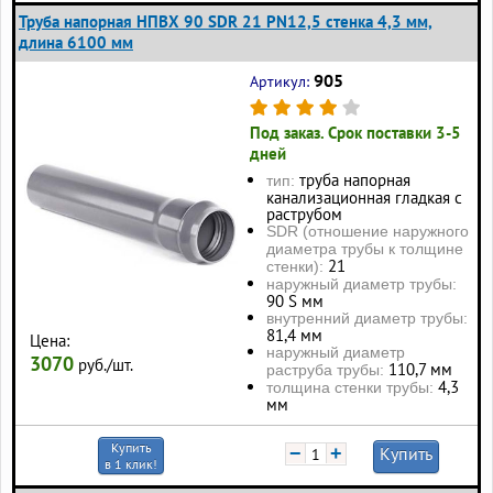
Труба напорная НПВХ 90 SDR 21 PN12,5 стенка 4,3 мм,
длина 6100 мм
905
Артикул:
Под заказ. Срок поставки 3-5
дней
труба напорная
тип:
канализационная гладкая с
раструбом
SDR (отношение наружного
диаметра трубы к толщине
21
стенки):
наружный диаметр трубы:
90 S мм
внутренний диаметр трубы:
81,4 мм
Цена:
наружный диаметр
3070
руб./шт.
110,7 мм
раструба трубы:
4,3
толщина стенки трубы:
мм
Купить
−
+
Купить
в 1 клик!