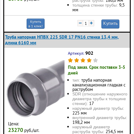
186,0 мм
раструба трубы:
9,5
толщина стенки трубы:
мм
Купить
−
+
Купить
в 1 клик!
Труба напорная НПВХ 225 SDR 17 PN16 стенка 13,4 мм,
длина 6160 мм
902
Артикул:
Под заказ. Срок поставки 3-5
дней
труба напорная
тип:
канализационная гладкая с
раструбом
SDR (отношение наружного
диаметра трубы к толщине
17
стенки):
наружный диаметр трубы:
225 мм
внутренний диаметр трубы:
198,2 мм
Цена:
наружный диаметр
23270
руб./шт.
254,5 мм
раструба трубы: