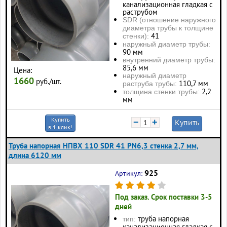
канализационная гладкая с
раструбом
SDR (отношение наружного
диаметра трубы к толщине
41
стенки):
наружный диаметр трубы:
90 мм
внутренний диаметр трубы:
85,6 мм
Цена:
наружный диаметр
1660
руб./шт.
110,7 мм
раструба трубы:
2,2
толщина стенки трубы:
мм
Купить
−
+
Купить
в 1 клик!
Труба напорная НПВХ 110 SDR 41 PN6,3 стенка 2,7 мм,
длина 6120 мм
925
Артикул:
Под заказ. Срок поставки 3-5
дней
труба напорная
тип:
канализационная гладкая с