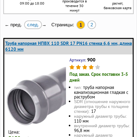
производится в
09:00 до 18:00
расчет,
течение 30
банковская карта
минут
след.
Страницы:
2
← пред.
→
1
Труба напорная НПВХ 110 SDR 17 PN16 стенка 6,6 мм, длина
6120 мм
900
Артикул:
Под заказ. Срок поставки 3-5
дней
труба напорная
тип:
канализационная гладкая с
раструбом
SDR (отношение наружного
диаметра трубы к толщине
17
стенки):
наружный диаметр трубы:
110 мм
внутренний диаметр трубы:
96,8 мм
Цена:
наружный диаметр