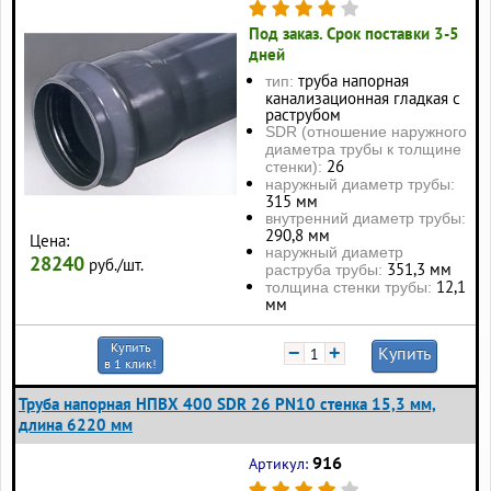
Под заказ. Срок поставки 3-5
дней
труба напорная
тип:
канализационная гладкая с
раструбом
SDR (отношение наружного
диаметра трубы к толщине
26
стенки):
наружный диаметр трубы:
315 мм
внутренний диаметр трубы:
290,8 мм
Цена:
наружный диаметр
28240
руб./шт.
351,3 мм
раструба трубы:
12,1
толщина стенки трубы:
мм
Купить
−
+
Купить
в 1 клик!
Труба напорная НПВХ 400 SDR 26 PN10 стенка 15,3 мм,
длина 6220 мм
916
Артикул: