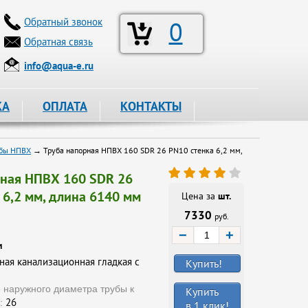
Обратный звонок
0
Обратная связь
info@aqua-e.ru
КА
ОПЛАТА
КОНТАКТЫ
убы НПВХ
→ Труба напорная НПВХ 160 SDR 26 PN10 стенка 6,2 мм,
рная НПВХ 160 SDR 26
 6,2 мм, длина 6140 мм
Цена за
шт.
7330
руб.
−
+
и
ная канализационная гладкая с
Купить!
 наружного диаметра трубы к
Купить
26
:
в 1 клик!