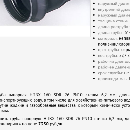
наружный диаме
внутренний диам
наружный диаме
толщина стенки 
длина раструба 
61
длина трубы:
непла
материал:
поливинилхлори
сер
цвет трубы:
27,7 к
вес трубы:
рабочий диапаз
рабочее давлен
не 
срок службы:
Р
производитель:
уба напорная НПВХ 160 SDR 26 PN10 стенка 6,2 мм, длина
анспортирующих воду, в том числе для хозяйственно-питьевого во
угие жидкие и газообразные вещества, к которым химически уст
льца.
пить труба напорную НПВХ 160 SDR 26 PN10 стенка 6,2 мм, дл
жиниринг» по цене
7330
руб./шт.