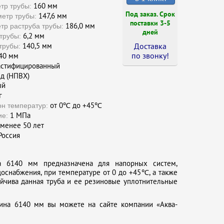
160 мм
тр трубы:
Под заказ. Срок
147,6 мм
етр трубы:
поставки 3-5
186,0 мм
тр раструба трубы:
дней
6,2 мм
трубы:
140,5 мм
Доставка
трубы:
по звонку !
40 мм
стифицированный
д (НПВХ)
ый
г
от 0℃ до +45℃
он температур:
1 МПа
ие:
менее 50 лет
оссия
 6140 мм предназначена для напорных систем,
доснабжения, при температуре от 0 до +45℃, а также
ойчива данная труба и ее резиновые уплотнительные
ина 6140 мм вы можете на сайте компании «Аква-