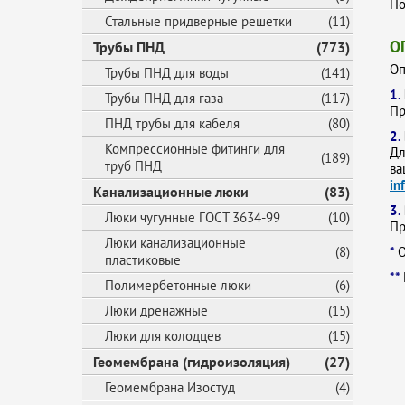
По
Стальные придверные решетки
(11)
О
Трубы ПНД
(773)
Оп
Трубы ПНД для воды
(141)
1.
Трубы ПНД для газа
(117)
Пр
ПНД трубы для кабеля
(80)
2.
Компрессионные фитинги для
Дл
(189)
труб ПНД
ва
in
Канализационные люки
(83)
3.
Люки чугунные ГОСТ 3634-99
(10)
Пр
Люки канализационные
(8)
*
О
пластиковые
**
Полимербетонные люки
(6)
Люки дренажные
(15)
Люки для колодцев
(15)
Геомембрана (гидроизоляция)
(27)
Геомембрана Изостуд
(4)