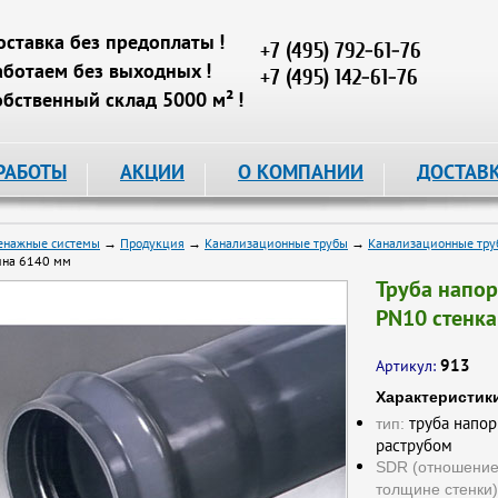
оставка без предоплаты !
+7 (495) 792-61-76
аботаем без выходных !
+7 (495) 142-61-76
обственный склад 5000 м² !
РАБОТЫ
АКЦИИ
О КОМПАНИИ
ДОСТАВ
енажные системы
→
Продукция
→
Канализационные трубы
→
Канализационные тр
ина 6140 мм
Труба напо
PN10 стенка
913
Артикул:
Характеристик
труба напор
тип:
раструбом
SDR (отношение
толщине стенки)