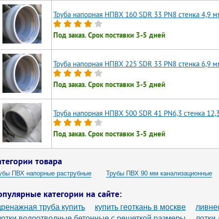
Труба напорная НПВХ 160 SDR 33 PN8 стенка 4,9 м
Под заказ. Срок поставки 3-5 дней
Труба напорная НПВХ 225 SDR 33 PN8 стенка 6,9 м
Под заказ. Срок поставки 3-5 дней
Труба напорная НПВХ 500 SDR 41 PN6,3 стенка 12,
Под заказ. Срок поставки 3-5 дней
атегории товара
убы ПВХ напорные раструбные
Трубы ПВХ 90 мм канализационные
убы НПВХ напорные канализационные
Трубы НПВХ напорные
Тр
опулярные категории на сайте:
убы НПВХ SDR 26
Трубы напорные нПВХ 110
Трубы канализацио
дренажная труба купить
купить геоткань в москве
ливне
убы 90 мм пластиковые канализационные
Трубы 90 канализации
лотки водоотводные бетонные с решеткой размеры
лотки