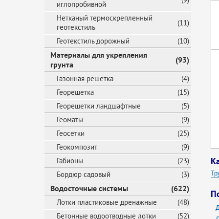
иглопробивной
Нетканый термоскрепленный
(11)
геотекстиль
Геотекстиль дорожный
(10)
Материалы для укрепления
(93)
грунта
Газонная решетка
(4)
Георешетка
(15)
Георешетки ландшафтные
(5)
Геоматы
(9)
Геосетки
(25)
Геокомпозит
(9)
К
Габионы
(23)
Бордюр садовый
(3)
Тр
Водосточные системы
(622)
Тр
П
Лотки пластиковые дренажные
(48)
Тр
Бетонные водоотводные лотки
(52)
Тр