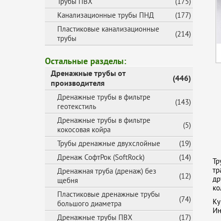
Трубы ПВХ
(175)
Канализационные трубы ПНД
(177)
Пластиковые канализационные
(214)
трубы
Остальные разделы:
Дренажные трубы от
(446)
производителя
Дренажные трубы в фильтре
(143)
геотекстиль
Дренажные трубы в фильтре
(5)
кокосовая койра
Трубы дренажные двухслойные
(19)
Дренаж СофтРок (SoftRock)
(14)
Тр
тр
Дренажная труба (дренаж) без
(12)
др
щебня
ко
Пластиковые дренажные трубы
(74)
Ку
большого диаметра
Ин
Дренажные трубы ПВХ
(17)