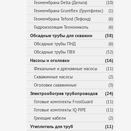
Геомембрана Delta (Дельта)
(10)
Геомембрана Gruntflex (Грунтфлекс)
(1)
Геомембрана Tefond (Тефонд)
(6)
Гидроизоляция Технониколь
(6)
Обсадные трубы для скважин
(58)
Обсадные трубы ПНД
(6)
Обсадные трубы ПВХ
(52)
Насосы и оголовки
(16)
Фекальные и дренажные насосы
(11)
Скважинные насосы
(2)
Оголовки скважинные
(3)
Электрообогрев трубопроводов
(24)
Готовые комплекты FrostGuard
(11)
Готовые комплекты IQ PIPE
(11)
Греющие кабели
(2)
Утеплитель для труб
(11)