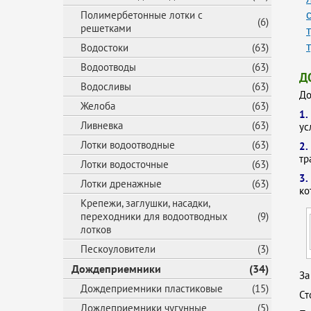
Полимербетонные лотки с
На
(6)
решетками
Ка
Водостоки
(63)
Водоотводы
(63)
Д
Водосливы
(63)
До
Желоба
(63)
1
Ливневка
(63)
ус
Лотки водоотводные
(63)
2
тр
Лотки водосточные
(63)
3.
Лотки дренажные
(63)
ко
Крепежи, заглушки, насадки,
переходники для водоотводных
(9)
лотков
Пескоуловители
(3)
Дождеприемники
(34)
За
Дождеприемники пластиковые
(15)
Ст
Дождеприемники чугунные
(5)