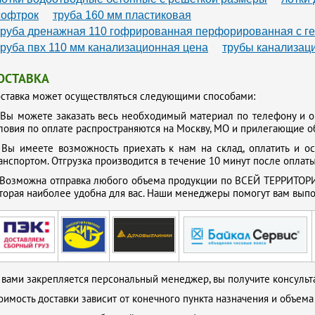
софтрок
труба 160 мм пластиковая
порные канализационные трубы ПВХ
Напорные канализационные тр
труба дренажная 110 гофрированная перфорированная с г
нализации 90 мм
труба пвх 110 мм канализационная цена
трубы канализац
ОСТАВКА
ставка может осуществляться следующими способами:
.
Вы можете заказать весь необходимый материал по телефону и о
ловия по оплате распространяются на Москву, МО и прилегающие о
.
Вы имеете возможность приехать к нам на склад, оплатить и о
анспортом. Отгрузка производится в течение 10 минут после оплаты
Возможна отправка любого объема продукции по ВСЕЙ ТЕРРИТОРИ
торая наиболее удобна для вас. Наши менеджеры помогут вам выпол
 вами закрепляется персональный менеджер, вы получите консульта
оимость доставки зависит от конечного пункта назначения и объема