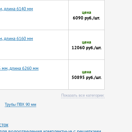
м, длина 6140 мм
цена
6090 руб./шт.
м, длина 6160 мм
цена
12060 руб./шт.
3 мм, длина 6260 мм
цена
50895 руб./шт.
Показать все категории:
Трубы ПВХ 90 мм
убы нПВХ напорная водопроводные раструбная 160
нные нПВХ 110
сток
НПВХ 110
 для водоотведения комплектные с решетками