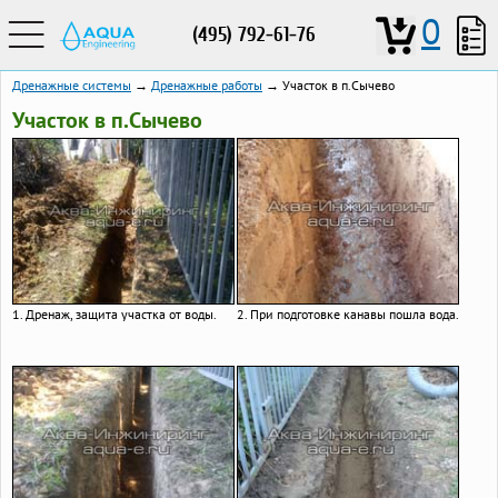
0
(495) 792-61-76
Дренажные системы
→
Дренажные работы
→ Участок в п.Сычево
Участок в п.Сычево
1. Дренаж, защита участка от воды.
2. При подготовке канавы пошла вода.