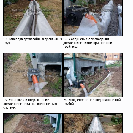
17. Закладка двухслойных дренажных
18. Соединение с проходящим
труб.
дождеприемником при помощи
тройника.
19. Установка и подключение
20. Дождеприемник под водосточной
дождеприемника под водосточную
трубой.
систему.