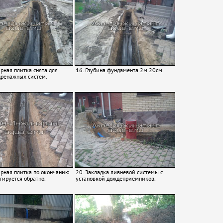
арная плитка снята для
16. Глубина фундамента 2м 20см.
дренажных систем.
арная плитка по окончанию
20. Закладка ливневой системы с
тируется обратно.
установкой дождеприемников.