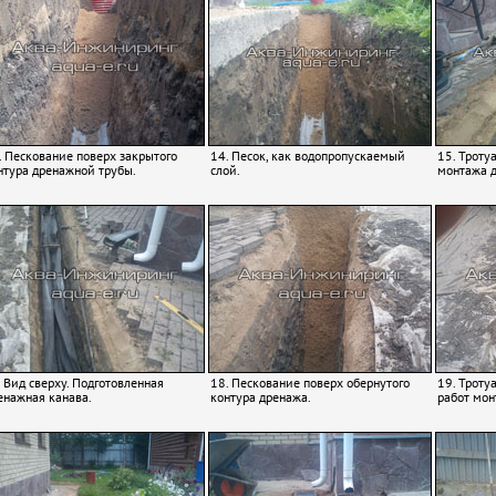
. Пескование поверх закрытого
14. Песок, как водопропускаемый
15. Троту
нтура дренажной трубы.
слой.
монтажа 
. Вид сверху. Подготовленная
18. Пескование поверх обернутого
19. Троту
енажная канава.
контура дренажа.
работ мон