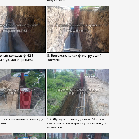
орный колодец ф-425.
8. Геотекстиль, как фильтрующий
а к укладке дренажа.
элемент.
отно-ревизионные колодци
12. Фундаментный дренаж. Монтаж
дома.
системы за контуром существующей
отмостки.