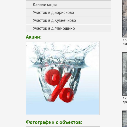
Канализация
Участок в д.Борисково
Участок в д.Кузнечково
Участок в д.Мамошино
Акции:
13
ко
17
др
Фотографии с объектов: