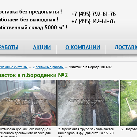
оставка без предоплаты !
+7 (495) 792-61-76
аботаем без выходных !
+7 (495) 142-61-76
обственный склад 5000 м² !
РАБОТЫ
АКЦИИ
О КОМПАНИИ
ДОСТАВ
енажные системы
→
Дренажные работы
→ Участок в п.Бороденки №2
часток в п.Бороденки №2
 Установка дренажного колодца и
2. Дренажная труба закладывается
3. Подгот
еменного дренажного насоса для
ниже уровня фундамента на 15-20
качки воды.
см.