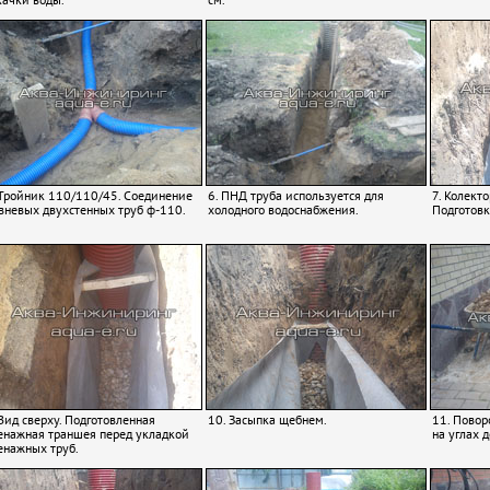
 Тройник 110/110/45. Соединение
6. ПНД труба используется для
7. Колект
вневых двухстенных труб ф-110.
холодного водоснабжения.
Подготовк
 Вид сверху. Подготовленная
10. Засыпка щебнем.
11. Повор
енажная траншея перед укладкой
на углах 
енажных труб.