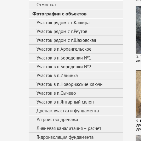
Отмостка
Фотографии с объектов
Участок рядом с г.Кашира
Участок рядом с г.Реутов
Участок рядом с г.Шаховская
Участок в п.Архангельское
5.
Участок в п.Бороденки №1
ли
Участок в п.Бороденки №2
Участок в п.Ильинка
Участок в п.Новорижские ключи
Участок в п.Сычево
Участок в п.Янтарный склон
Дренаж участка и фундамента
Устройство дренажа
9.
др
Ливневая канализация – расчет
др
Гидроизоляция фундамента