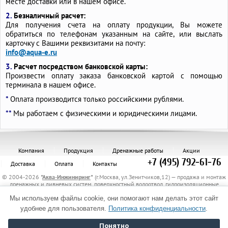
месте доставки или в нашем офисе.
2.
Безналичный расчет:
Для получения счета на оплату продукции, Вы можете
обратиться по телефонам указанным на сайте, или выслать
карточку с Вашими реквизитами на почту:
info@aqua-e.ru
3.
Расчет посредством банковской карты:
Произвести оплату заказа банковской картой с помощью
терминала в нашем офисе.
*
Оплата производится только российскими рублями.
**
Мы работаем с физическими и юридическими лицами.
Компания
Продукция
Дренажные работы
Акции
+7 (495) 792-61-76
Доставка
Оплата
Контакты
© 2004-2026
"
Аква-Инжиниринг
"
(г.Москва, ул.Зенитчиков,12) — продажа и монтаж
дренажных и ливневых систем, поверхностный водоотвод, гидроизоляционные
материалы, канализационные трубы и комплектующие, защитные трубы, материалы
Мы используем файлы cookie, они помогают нам делать этот сайт
для укрепления грунта, электрообогрев трубопроводов.
Политика обработки персональных данных
удобнее для пользователя.
Политика конфиденциальности
.
Понятно