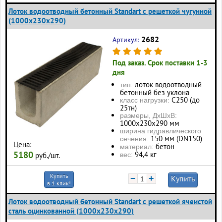
Лоток водоотводный бетонный Standart с решеткой чугунной
(1000x230x290)
2682
Артикул:
Под заказ. Срок поставки 1-3
дня
лоток водоотводный
тип:
бетонный без уклона
С250 (до
класс нагрузки:
25тн)
размеры, ДхШхВ:
1000x230x290 мм
ширина гидравлического
150 мм (DN150)
сечения:
Цена:
бетон
материал:
5180
94,4 кг
вес:
руб./шт.
Купить
−
+
Купить
в 1 клик!
Лоток водоотводный бетонный Standart с решеткой ячеистой
сталь оцинкованной (1000x230x290)