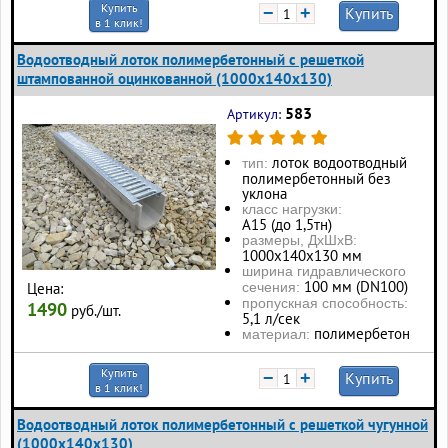
Купить
−
+
Купить
в 1 клик!
Водоотводный лоток полимербетонный с решеткой
штампованной оцинкованной (1000x140x130)
583
Артикул:
лоток водоотводный
тип:
полимербетонный без
уклона
класс нагрузки:
А15 (до 1,5тн)
размеры, ДхШхВ:
1000х140х130 мм
ширина гидравлического
100 мм (DN100)
Цена:
сечения:
пропускная способность:
1490
руб./шт.
5,1 л/сек
полимербетон
материал:
Купить
−
+
Купить
в 1 клик!
Водоотводный лоток полимербетонный с решеткой чугунной
(1000x140x130)