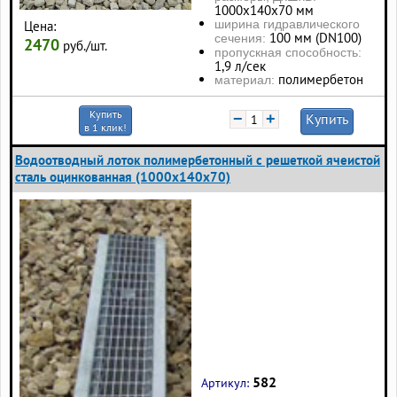
1000х140х70 мм
ширина гидравлического
Цена:
100 мм (DN100)
сечения:
2470
руб./шт.
пропускная способность:
1,9 л/сек
полимербетон
материал:
Купить
−
+
Купить
в 1 клик!
Водоотводный лоток полимербетонный с решеткой ячеистой
сталь оцинкованная (1000x140x70)
582
Артикул: