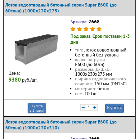
Лоток водоотводный бетонный серии Super Е600 (до
60тонн) (1000x230x275)
2668
Артикул:
Под заказ. Срок поставки 1-3
дня
лоток водоотводный
тип:
бетонный без уклона
класс нагрузки:
Е600 (до 60тн)
размеры, ДхШхВ:
Цена:
1000х230х275 мм
9380
ширина гидравлического
руб./шт.
150 мм (DN150)
сечения:
бетон
материал:
100 кг
вес:
Купить
−
+
Купить
в 1 клик!
Лоток водоотводный бетонный серии Super Е600 (до
60тонн) (1000x230x310)
2669
Артикул: