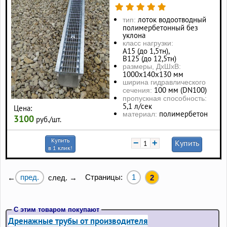
лоток водоотводный
тип:
полимербетонный без
уклона
класс нагрузки:
А15 (до 1,5тн),
В125 (до 12,5тн)
размеры, ДхШхВ:
1000х140х130 мм
ширина гидравлического
100 мм (DN100)
сечения:
пропускная способность:
5,1 л/сек
Цена:
полимербетон
материал:
3100
руб./шт.
Купить
−
+
Купить
в 1 клик!
пред.
Страницы:
1
←
след. →
2
С этим товаром покупают
Дренажные трубы от производителя