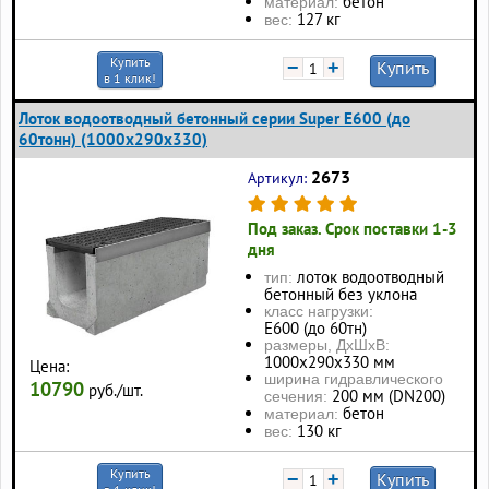
бетон
материал:
127 кг
вес:
Купить
−
+
Купить
в 1 клик!
Лоток водоотводный бетонный серии Super Е600 (до
60тонн) (1000x290x330)
2673
Артикул:
Под заказ. Срок поставки 1-3
дня
лоток водоотводный
тип:
бетонный без уклона
класс нагрузки:
Е600 (до 60тн)
размеры, ДхШхВ:
1000x290x330 мм
Цена:
ширина гидравлического
10790
руб./шт.
200 мм (DN200)
сечения:
бетон
материал:
130 кг
вес:
Купить
−
+
Купить