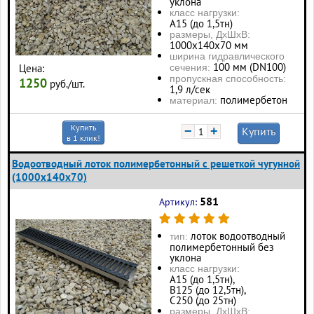
уклона
класс нагрузки:
А15 (до 1,5тн)
размеры, ДхШхВ:
1000х140х70 мм
ширина гидравлического
100 мм (DN100)
Цена:
сечения:
пропускная способность:
1250
руб./шт.
1,9 л/сек
полимербетон
материал:
Купить
−
+
Купить
в 1 клик!
Водоотводный лоток полимербетонный с решеткой чугунной
(1000x140x70)
581
Артикул:
лоток водоотводный
тип:
полимербетонный без
уклона
класс нагрузки:
А15 (до 1,5тн),
В125 (до 12,5тн),
С250 (до 25тн)
размеры, ДхШхВ: