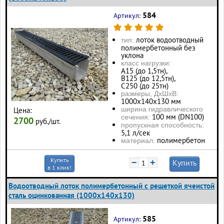
584
Артикул:
лоток водоотводный
тип:
полимербетонный без
уклона
класс нагрузки:
А15 (до 1,5тн),
В125 (до 12,5тн),
С250 (до 25тн)
размеры, ДхШхВ:
1000х140х130 мм
ширина гидравлического
Цена:
100 мм (DN100)
сечения:
2700
руб./шт.
пропускная способность:
5,1 л/сек
полимербетон
материал:
Купить
−
+
Купить
в 1 клик!
Водоотводный лоток полимербетонный с решеткой ячеистой
сталь оцинкованная (1000x140x130)
585
Артикул: