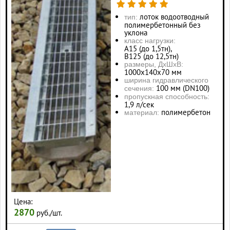
лоток водоотводный
тип:
полимербетонный без
уклона
класс нагрузки:
А15 (до 1,5тн),
В125 (до 12,5тн)
размеры, ДхШхВ:
1000х140х70 мм
ширина гидравлического
100 мм (DN100)
сечения:
пропускная способность:
1,9 л/сек
полимербетон
материал:
Цена:
2870
руб./шт.