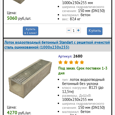
1000x230x255 мм
ширина гидравлического
150 мм (DN150)
сечения:
Цена:
бетон
материал:
5060
руб./шт.
87,4 кг
вес:
Купить
−
+
Купить
в 1 клик!
Лоток водоотводный бетонный Standart с решеткой ячеистой
сталь оцинкованной (1000x230x255)
2680
Артикул:
Под заказ. Срок поставки 1-3
дня
лоток водоотводный
тип:
бетонный без уклона
В125 (до
класс нагрузки:
12,5тн)
размеры, ДхШхВ:
1000x230x255 мм
ширина гидравлического
Цена:
150 мм (DN150)
сечения:
бетон
материал:
4270
руб./шт.