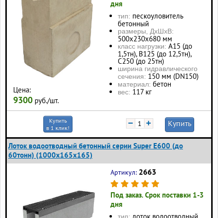
дня
пескоуловитель
тип:
бетонный
размеры, ДхШхВ:
500x230x680 мм
А15 (до
класс нагрузки:
1,5тн), В125 (до 12,5тн),
С250 (до 25тн)
ширина гидравлического
150 мм (DN150)
сечения:
бетон
материал:
Цена:
117 кг
вес:
9300
руб./шт.
Купить
−
+
Купить
в 1 клик!
Лоток водоотводный бетонный серии Super Е600 (до
60тонн) (1000x165x165)
2663
Артикул:
Под заказ. Срок поставки 1-3
дня
лоток водоотводный
тип: