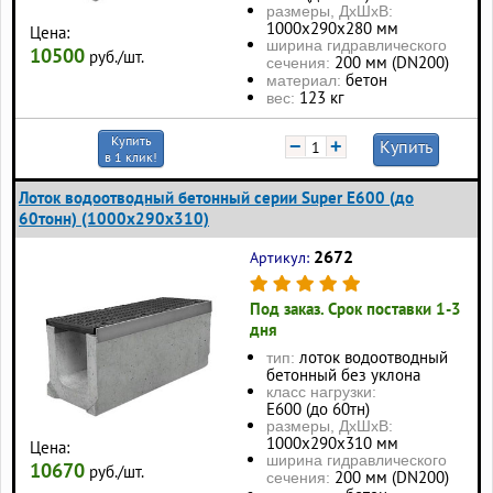
размеры, ДхШхВ:
1000x290x280 мм
Цена:
ширина гидравлического
10500
руб./шт.
200 мм (DN200)
сечения:
бетон
материал:
123 кг
вес:
Купить
−
+
Купить
в 1 клик!
Лоток водоотводный бетонный серии Super Е600 (до
60тонн) (1000x290x310)
2672
Артикул:
Под заказ. Срок поставки 1-3
дня
лоток водоотводный
тип:
бетонный без уклона
класс нагрузки:
Е600 (до 60тн)
размеры, ДхШхВ:
1000x290x310 мм
Цена:
ширина гидравлического
10670
руб./шт.
200 мм (DN200)
сечения: