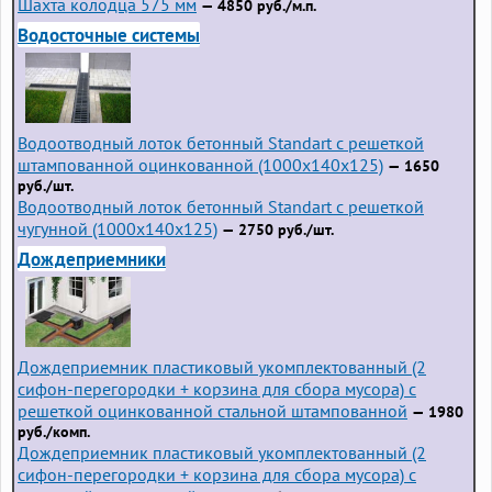
Шахта колодца 575 мм
— 4850 руб./м.п.
Водосточные системы
Водоотводный лоток бетонный Standart с решеткой
штампованной оцинкованной (1000x140x125)
— 1650
руб./шт.
Водоотводный лоток бетонный Standart с решеткой
чугунной (1000x140x125)
— 2750 руб./шт.
Дождеприемники
Дождеприемник пластиковый укомплектованный (2
сифон-перегородки + корзина для сбора мусора) с
решеткой оцинкованной стальной штампованной
— 1980
руб./комп.
Дождеприемник пластиковый укомплектованный (2
сифон-перегородки + корзина для сбора мусора) с