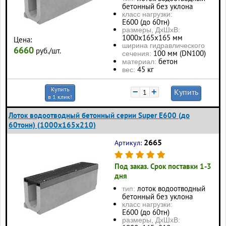
бетонный без уклона
класс нагрузки:
Е600 (до 60тн)
размеры, ДхШхВ:
1000х165х165 мм
Цена:
ширина гидравлического
6660
руб./шт.
100 мм (DN100)
сечения:
бетон
материал:
45 кг
вес:
Купить
−
+
Купить
в 1 клик!
Лоток водоотводный бетонный серии Super Е600 (до
60тонн) (1000x165x210)
2665
Артикул:
Под заказ. Срок поставки 1-3
дня
лоток водоотводный
тип:
бетонный без уклона
класс нагрузки:
Е600 (до 60тн)
размеры, ДхШхВ: