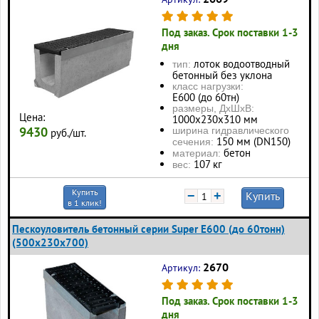
Под заказ. Срок поставки 1-3
дня
лоток водоотводный
тип:
бетонный без уклона
класс нагрузки:
Е600 (до 60тн)
размеры, ДхШхВ:
Цена:
1000х230х310 мм
9430
ширина гидравлического
руб./шт.
150 мм (DN150)
сечения:
бетон
материал:
107 кг
вес:
Купить
−
+
Купить
в 1 клик!
Пескоуловитель бетонный серии Super Е600 (до 60тонн)
(500x230x700)
2670
Артикул:
Под заказ. Срок поставки 1-3
дня