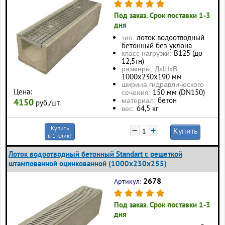
Под заказ. Срок поставки 1-3
дня
лоток водоотводный
тип:
бетонный без уклона
В125 (до
класс нагрузки:
12,5тн)
размеры, ДхШхВ:
1000x230x190 мм
ширина гидравлического
Цена:
150 мм (DN150)
сечения:
бетон
материал:
4150
руб./шт.
64,5 кг
вес:
Купить
−
+
Купить
в 1 клик!
Лоток водоотводный бетонный Standart с решеткой
штампованной оцинкованной (1000x230x255)
2678
Артикул:
Под заказ. Срок поставки 1-3
дня