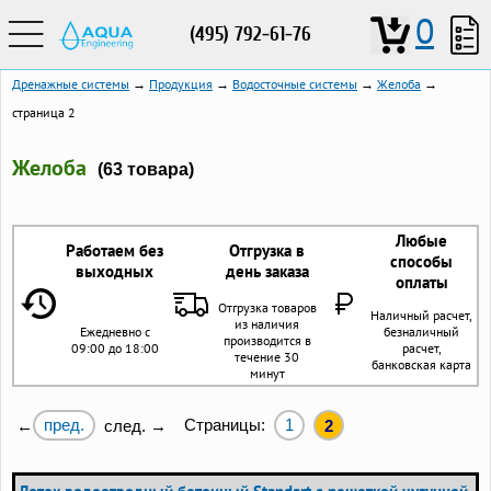
0
(495) 792-61-76
Дренажные системы
→
Продукция
→
Водосточные системы
→
Желоба
→
страница 2
Желоба
(63 товара)
Любые
Работаем без
Отгрузка в
способы
выходных
день заказа
оплаты
Отгрузка товаров
Наличный расчет,
из наличия
Ежедневно с
безналичный
производится в
09:00 до 18:00
расчет,
течение 30
банковская карта
минут
пред.
Страницы:
1
←
след. →
2