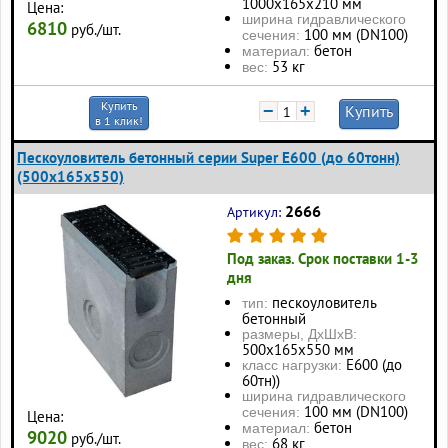
1000х165х210 мм
Цена:
ширина гидравлического
6810
руб./шт.
100 мм (DN100)
сечения:
бетон
материал:
53 кг
вес:
Купить
−
+
Купить
в 1 клик!
Пескоуловитель бетонный серии Super Е600 (до 60тонн)
(500x165x550)
2666
Артикул:
Под заказ. Срок поставки 1-3
дня
пескоуловитель
тип:
бетонный
размеры, ДхШхВ:
500x165x550 мм
Е600 (до
класс нагрузки:
60тн))
ширина гидравлического
100 мм (DN100)
сечения:
Цена:
бетон
материал:
9020
руб./шт.
68 кг
вес: