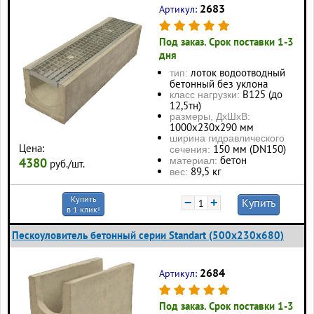
2683
Артикул:
Под заказ. Срок поставки 1-3
дня
лоток водоотводный
тип:
бетонный без уклона
В125 (до
класс нагрузки:
12,5тн)
размеры, ДхШхВ:
1000x230x290 мм
ширина гидравлического
Цена:
150 мм (DN150)
сечения:
бетон
материал:
4380
руб./шт.
89,5 кг
вес:
Купить
−
+
Купить
в 1 клик!
Пескоуловитель бетонный серии Standart (500x230x680)
2684
Артикул:
Под заказ. Срок поставки 1-3