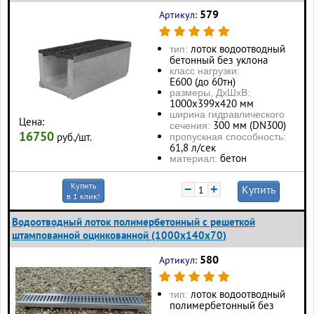
579
Артикул:
лоток водоотводный
тип:
бетонный без уклона
класс нагрузки:
Е600 (до 60тн)
размеры, ДхШхВ:
1000х399х420 мм
ширина гидравлического
Цена:
300 мм (DN300)
сечения:
16750
руб./шт.
пропускная способность:
61,8 л/сек
бетон
материал:
Купить
−
+
Купить
в 1 клик!
Водоотводный лоток полимербетонный с решеткой
штампованной оцинкованной (1000x140x70)
580
Артикул:
лоток водоотводный
тип:
полимербетонный без