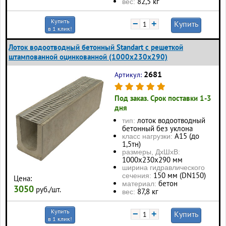
82,5 кг
вес:
Купить
−
+
Купить
в 1 клик!
Лоток водоотводный бетонный Standart с решеткой
штампованной оцинкованной (1000x230x290)
2681
Артикул:
Под заказ. Срок поставки 1-3
дня
лоток водоотводный
тип:
бетонный без уклона
А15 (до
класс нагрузки:
1,5тн)
размеры, ДхШхВ:
1000x230x290 мм
ширина гидравлического
150 мм (DN150)
сечения:
Цена:
бетон
материал:
3050
руб./шт.
87,8 кг
вес:
Купить
−
+
Купить
в 1 клик!