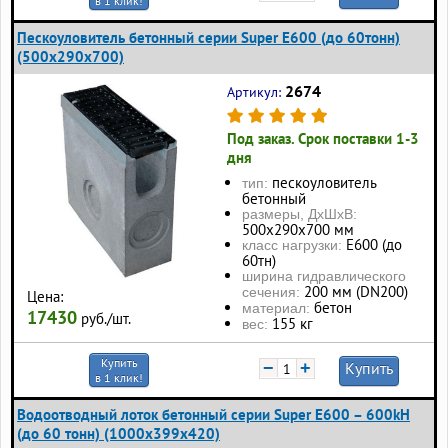
в 1 клик!
Пескоуловитель бетонный серии Super Е600 (до 60тонн)
(500x290x700)
2674
Артикул:
Под заказ. Срок поставки 1-3
дня
пескоуловитель
тип:
бетонный
размеры, ДхШхВ:
500x290x700 мм
Е600 (до
класс нагрузки:
60тн)
ширина гидравлического
200 мм (DN200)
сечения:
Цена:
бетон
материал:
17430
руб./шт.
155 кг
вес:
Купить
−
+
Купить
в 1 клик!
Водоотводный лоток бетонный серии Super Е600 – 600kH
(до 60 тонн) (1000x399x420)