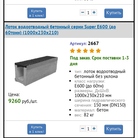
Купить
−
+
Купить
в 1 клик!
Лоток водоотводный бетонный серии Super Е600 (до
60тонн) (1000x230x210)
2667
Артикул:
Под заказ. Срок поставки 1-3
дня
лоток водоотводный
тип:
бетонный без уклона
класс нагрузки:
Е600 (до 60тн)
размеры, ДхШхВ:
Цена:
1000х230х210 мм
9260
ширина гидравлического
руб./шт.
150 мм (DN150)
сечения:
бетон
материал:
82 кг
вес:
Купить
−
+
Купить
в 1 клик!