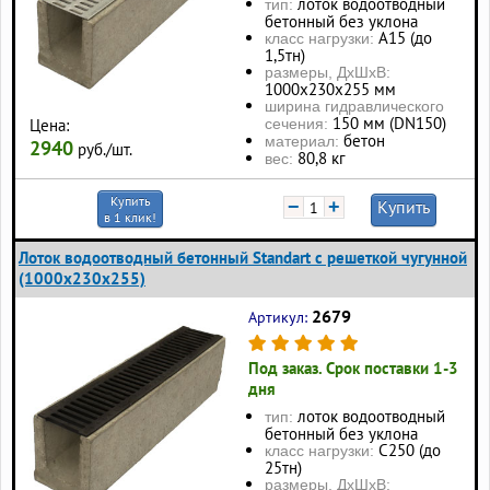
лоток водоотводный
тип:
бетонный без уклона
А15 (до
класс нагрузки:
1,5тн)
размеры, ДхШхВ:
1000x230x255 мм
ширина гидравлического
150 мм (DN150)
сечения:
Цена:
бетон
материал:
2940
руб./шт.
80,8 кг
вес:
Купить
−
+
Купить
в 1 клик!
Лоток водоотводный бетонный Standart с решеткой чугунной
(1000x230x255)
2679
Артикул:
Под заказ. Срок поставки 1-3
дня
лоток водоотводный
тип:
бетонный без уклона
С250 (до
класс нагрузки:
25тн)
размеры, ДхШхВ: