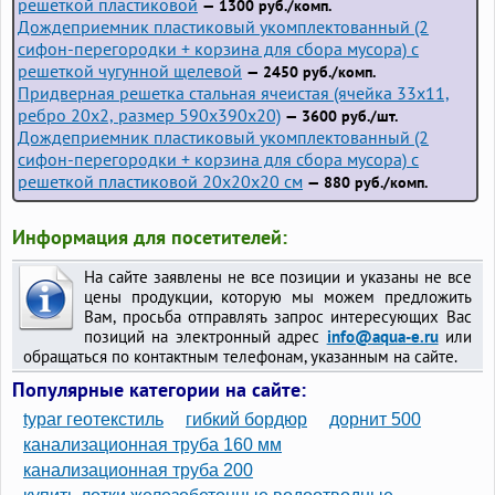
решеткой пластиковой
— 1300 руб./комп.
Дождеприемник пластиковый укомплектованный (2
сифон-перегородки + корзина для сбора мусора) с
решеткой чугунной щелевой
— 2450 руб./комп.
Придверная решетка стальная ячеистая (ячейка 33x11,
ребро 20x2, размер 590x390x20)
— 3600 руб./шт.
Дождеприемник пластиковый укомплектованный (2
сифон-перегородки + корзина для сбора мусора) с
решеткой пластиковой 20х20х20 см
— 880 руб./комп.
Информация для посетителей:
На сайте заявлены не все позиции и указаны не все
цены продукции, которую мы можем предложить
Вам, просьба отправлять запрос интересующих Вас
позиций на электронный адрес
info@aqua-e.ru
или
обращаться по контактным телефонам, указанным на сайте.
Популярные категории на сайте:
typar геотекстиль
гибкий бордюр
дорнит 500
канализационная труба 160 мм
канализационная труба 200