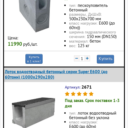
пескоуловитель
тип:
бетонный
размеры, ДхШхВ:
500x230x700 мм
Е600 (до
класс нагрузки:
60тн))
ширина гидравлического
150 мм (DN150)
сечения:
Цена:
бетон
материал:
11990
руб./шт.
125 кг
вес:
Купить
−
+
Купить
в 1 клик!
Лоток водоотводный бетонный серии Super Е600 (до
60тонн) (1000x290x280)
2671
Артикул:
Под заказ. Срок поставки 1-3
дня
лоток водоотводный
тип:
бетонный без уклона
класс нагрузки:
Е600 (до 60тн)