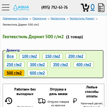
0
(495) 792-61-76
Дренажные системы
→
Продукция
→
Геотекстиль
→
Геотекстиль Дорнит
→
Геотекстиль Дорнит 500 г/м2
Геотекстиль Дорнит 500 г/м2
(1 товар)
Диаметр:
Все
100 г/м2
150 г/м2
200 г/м2
250 г/м2
300 г/м2
350 г/м2
400 г/м2
500 г/м2
600 г/м2
Любые
Работаем без
Отгрузка в
способы
выходных
день заказа
оплаты
Отгрузка товаров
Наличный расчет,
из наличия
Ежедневно с
безналичный