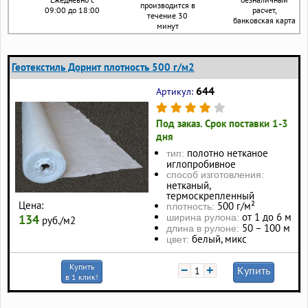
производится в
09:00 до 18:00
расчет,
течение 30
банковская карта
минут
Геотекстиль Дорнит плотность 500 г/м2
644
Артикул:
Под заказ. Срок поставки 1-3
дня
полотно нетканое
тип:
иглопробивное
способ изготовления:
нетканый,
термоскрепленный
Цена:
500 г/м²
плотность:
от 1 до 6 м
134
ширина рулона:
руб./м2
50 – 100 м
длина в рулоне:
белый, микс
цвет:
Купить
−
+
Купить
в 1 клик!