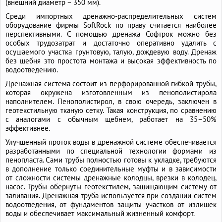
(внешний диаметр – 350 мм).
Среди импортных дренажно-распределительных систем
оборудование фирмы SoftRock по праву считается наиболее
перспективными. С помощью дренажа Софтрок можно без
особых трудозатрат и достаточно оперативно удалить с
осушаемого участка грунтовую, талую, дождевую воду. Дренаж
без щебня это простота монтажа и высокая эффективность по
водоотведению.
Дренажная система состоит из перфорированной гибкой трубы,
которая окружена изготовленным из пенополистирола
наполнителем. Пенополистирол, в свою очередь, заключен в
геотекстильную тканую сетку. Такая конструкция, по сравнению
с аналогами с обычным щебнем, работает на 35–50%
эффективнее.
Улучшенный проток воды в дренажной системе обеспечивается
разработанными по специальной технологии формами из
пенопласта. Сами трубы полностью готовы к укладке, требуются
в дополнение только соединительные муфты и в зависимости
от сложности системы дренажные колодцы, врезки в колодец,
насос. Трубы обернуты геотекстилем, защищающим систему от
заливания. Дренажная труба используется при создании систем
водоотведения, от фундаментов защиты участков от излишек
воды и обеспечивает максимальный жизненный комфорт.