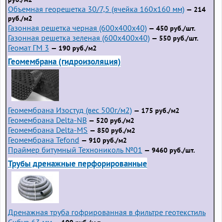
Объемная георешетка 30/7,5 (ячейка 160x160 мм)
— 214
руб./м2
Газонная решетка черная (600х400х40)
— 450 руб./шт.
Газонная решетка зеленая (600х400х40)
— 550 руб./шт.
Геомат ГМ 3
— 190 руб./м2
Геомембрана (гидроизоляция)
Геомембрана Изостуд (вес 500г/м2)
— 175 руб./м2
Геомембрана Delta-NB
— 520 руб./м2
Геомембрана Delta-MS
— 850 руб./м2
Геомембрана Tefond
— 910 руб./м2
Праймер битумный Технониколь №01
— 9460 руб./шт.
Трубы дренажные перфорированные
Дренажная труба гофрированная в фильтре геотекстиль
Сибур 63 мм