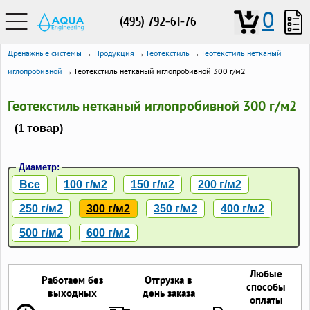
0
(495) 792-61-76
Дренажные системы
→
Продукция
→
Геотекстиль
→
Геотекстиль нетканый
иглопробивной
→ Геотекстиль нетканый иглопробивной 300 г/м2
Геотекстиль нетканый иглопробивной 300 г/м2
(1 товар)
Диаметр:
Все
100 г/м2
150 г/м2
200 г/м2
250 г/м2
300 г/м2
350 г/м2
400 г/м2
500 г/м2
600 г/м2
Любые
Работаем без
Отгрузка в
способы
выходных
день заказа
оплаты