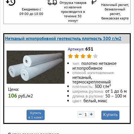
Отгрузка товаров
Наличный расчет,
из наличия
Ежедневно с
безналичный
производится в
09:00 до 18:00
расчет,
течение 30
банковская карта
минут
Нетканый иглопробивной геотекстиль плотность 300 г/м2
651
Артикул:
полотно нетканое
тип:
иглопробивное
способ изготовления:
нетканый,
термоскрепленный
300 г/м²
плотность:
Цена:
от 1 до 6 м
ширина рулона:
106
руб./м2
50 – 100 м
длина в рулоне:
белый, микс
цвет:
Купить
−
+
Купить
в 1 клик!